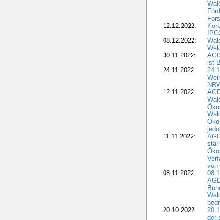
Wald
Förd
Fors
12.12.2022:
Konz
IPCC
08.12.2022:
Wald
Wald
30.11.2022:
AGD
ist 
24.11.2022:
24.
Wei
NR
12.11.2022:
AGD
Wal
Ökos
Wald
Ökos
jedo
11.11.2022:
AGD
stär
Ökos
Verf
von 
08.11.2022:
08.1
AGDW
Bun
Wald
bedr
20.10.2022:
20.1
der 