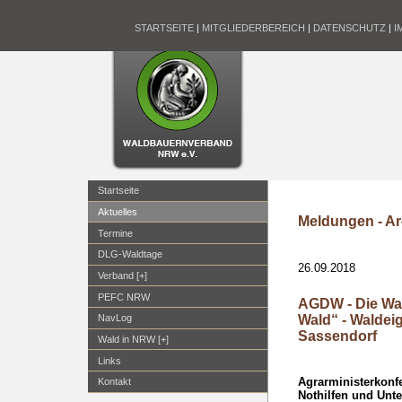
STARTSEITE
|
MITGLIEDERBEREICH
|
DATENSCHUTZ
|
I
Startseite
Aktuelles
Meldungen - Ar
Termine
DLG-Waldtage
26.09.2018
Verband [+]
PEFC NRW
AGDW - Die Wal
Wald“ - Waldei
NavLog
Sassendorf
Wald in NRW [+]
Links
Agrarministerkonf
Kontakt
Nothilfen und Unt