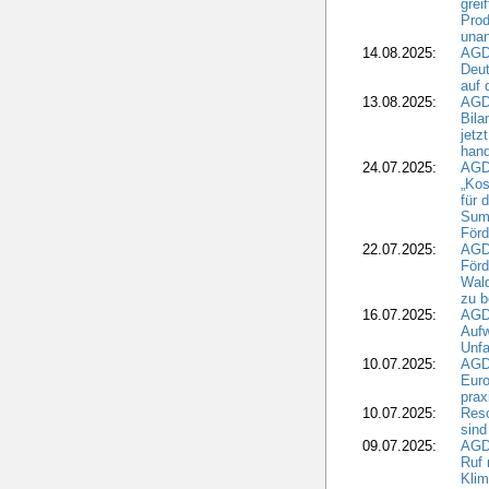
grei
Prod
una
14.08.2025:
AGD
Deut
auf 
13.08.2025:
AGD
Bila
jetz
hand
24.07.2025:
AGDW
„Kos
für 
Summ
Förd
22.07.2025:
AGD
För
Wald
zu 
16.07.2025:
AGD
Aufw
Unfa
10.07.2025:
AGD
Euro
pra
10.07.2025:
Reso
sind
09.07.2025:
AGD
Ruf
Klim