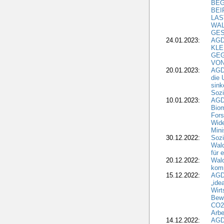
BEG
BEI
LAS
WA
GES
24.01.2023:
AGD
KLE
GEG
VON
20.01.2023:
AGDW
die 
sink
Sozi
10.01.2023:
AGD
Biom
Fors
Wide
Mini
30.12.2022:
Sozi
Wald
für 
20.12.2022:
Wal
komm
15.12.2022:
AGD
„ide
Wirt
Bewi
CO2-
Arbe
14.12.2022:
AGD