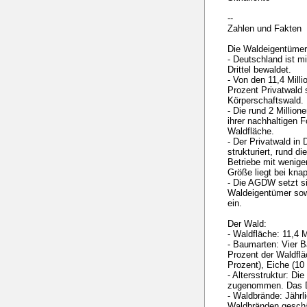
--
Zahlen und Fakten
Die Waldeigentümer
- Deutschland ist m
Drittel bewaldet.
- Von den 11,4 Mill
Prozent Privatwald
Körperschaftswald.
- Die rund 2 Millio
ihrer nachhaltigen F
Waldfläche.
- Der Privatwald in
strukturiert, rund di
Betriebe mit weniger
Größe liegt bei kna
- Die AGDW setzt si
Waldeigentümer so
ein.
Der Wald:
- Waldfläche: 11,4 
- Baumarten: Vier 
Prozent der Waldflä
Prozent), Eiche (10
- Altersstruktur: D
zugenommen. Das Dur
- Waldbrände: Jährl
Waldbränden geschäd