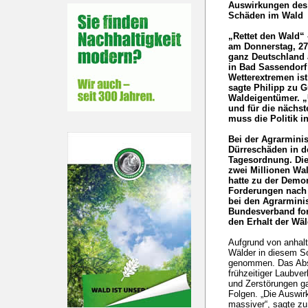
Auswirkungen des
Schäden im Wald
„Rettet den Wald“
am Donnerstag, 27
ganz Deutschland 
in Bad Sassendorf
Wetterextremen is
sagte Philipp zu 
Waldeigentümer. „
und für die nächs
muss die Politik i
Bei der Agrarmini
Dürreschäden in de
Tagesordnung. Die
zwei Millionen Wal
hatte zu der Demon
Forderungen nach 
bei den Agrarminis
Bundesverband ford
den Erhalt der Wäl
Aufgrund von anhalt
Wälder in diesem 
genommen. Das Abs
frühzeitiger Laubve
und Zerstörungen g
Folgen. „Die Auswi
massiver“, sagte zu