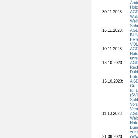
Änd
Hol
30.11.2023:
AGD
Wal
Wei
Sch
16.11.2023:
AGD
BUN
ERS
VOL
10.11.2023:
AGDW
Natu
unre
18.10.2023:
AGD
Rech
Duld
Ents
13.10.2023:
AGD
Grem
für 
(SV
Schl
Vors
Vert
11.10.2023:
AGD
Wald
Natu
Bund
zur
21.09.2023:
Oﬀen