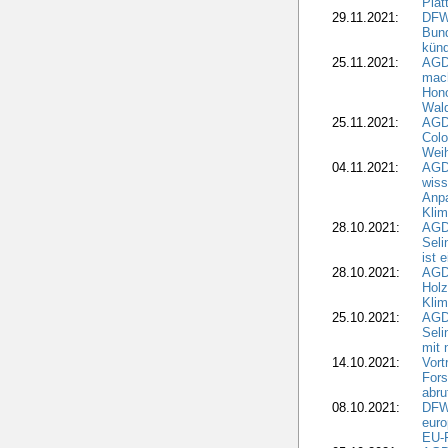
Plat
29.11.2021:
DFWR
Bun
künd
25.11.2021:
AGD
mach
Hono
Wald
25.11.2021:
AGD
Colo
Weih
04.11.2021:
AGD
wiss
Anp
Kli
28.10.2021:
AGDW
Sel
ist 
28.10.2021:
AGD
Holz
Kli
25.10.2021:
AGDW
Seli
mit 
14.10.2021:
Vor
Fors
abru
08.10.2021:
DFW
euro
EU-F