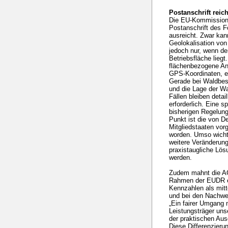
Postanschrift reic
Die EU-Kommission s
Postanschrift des F
ausreicht. Zwar kan
Geolokalisation von
jedoch nur, wenn der
Betriebsfläche liegt
flächenbezogene An
GPS-Koordinaten, er
Gerade bei Waldbes
und die Lage der Wa
Fällen bleiben detai
erforderlich. Eine 
bisherigen Regelung
Punkt ist die von D
Mitgliedstaaten vor
worden. Umso wicht
weitere Veränderung
praxistaugliche Lö
werden.
Zudem mahnt die AG
Rahmen der EUDR en
Kennzahlen als mit
und bei den Nachwei
„Ein fairer Umgang 
Leistungsträger uns
der praktischen Au
Diese Differenzierun