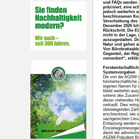
und FAQs werden 
präzisiert, eine ec
jedoch weiterhin 
beschlossenen Kor
Verschiebung des 
Dezember 2026 bild
Rückschritt. Die E
nicht in der Lage,
auszugestalten. D
Natur und gehen an
Von Bürokratieabb
Gegenteil, der Re
zementiert“, erklä
Forstwirtschaftlic
Systemvorgaben
Die von der AGDW m
forstwirtschaftlic
eigenen Namen für 
bleibt weiterhin au
seitens des Zusamm
dieser stehendes Ho
verkauft. Dies entsp
überwiegenden Zahl
erschreckend, wie 
sachgerechten Lösun
Entlastung werden we
Einzelregistrierung
damit der administr
AGDW-Präsident Bit