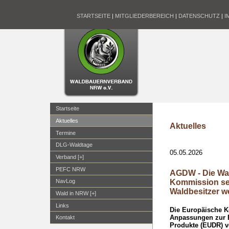
STARTSEITE
|
MITGLIEDERBEREICH
|
DATENSCHUTZ
|
I
Startseite
Aktuelles
Aktuelles
Termine
DLG-Waldtage
05.05.2026
Verband [+]
PEFC NRW
AGDW - Die Wa
Kommission set
NavLog
Waldbesitzer we
Wald in NRW [+]
Links
Die Europäische K
Anpassungen zur E
Kontakt
Produkte (EUDR) vo