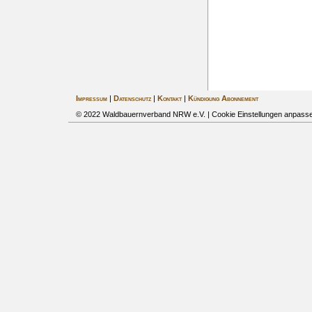
Impressum
|
Datenschutz
|
Kontakt
|
Kündigung Abonnement
© 2022 Waldbauernverband NRW e.V. |
Cookie Einstellungen anpass