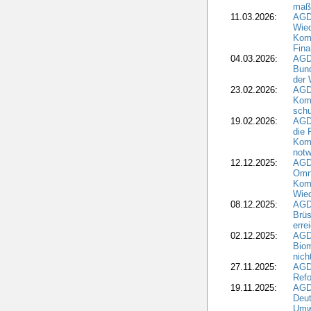
maß
11.03.2026:
AGD
Wied
Komm
Fina
04.03.2026:
AGD
Bund
der 
23.02.2026:
AGD
Kom
schu
19.02.2026:
AGDW
die 
Komm
notw
12.12.2025:
AGD
Omni
Komm
Wied
08.12.2025:
AGDW
Brüs
erre
02.12.2025:
AGD
Biom
nic
27.11.2025:
AGD
Refo
19.11.2025:
AGD
Deu
Umwe