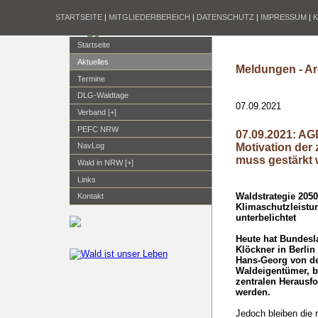
STARTSEITE
|
MITGLIEDERBEREICH
|
DATENSCHUTZ
|
IMPRESSUM
|
Startseite
Aktuelles
Meldungen - Ar
Termine
DLG-Waldtage
07.09.2021
Verband [+]
PEFC NRW
07.09.2021: AG
Motivation der
NavLog
muss gestärkt
Wald in NRW [+]
Links
Waldstrategie 205
Kontakt
Klimaschutzleistun
unterbelichtet
Heute hat Bundesla
Klöckner in Berlin 
Hans-Georg von de
Waldeigentümer, be
zentralen Herausf
werden.
Jedoch bleiben die 