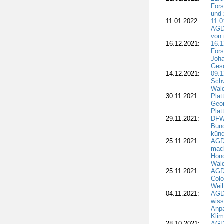
Fors
und 
11.01.2022:
11.0
AGDW
von 
16.12.2021:
16.1
Fors
Joha
Gesc
14.12.2021:
09.1
Schw
Wal
30.11.2021:
Plat
Geo
Plat
29.11.2021:
DFWR
Bun
künd
25.11.2021:
AGD
mach
Hono
Wald
25.11.2021:
AGD
Colo
Weih
04.11.2021:
AGD
wiss
Anp
Kli
28.10.2021:
AGDW