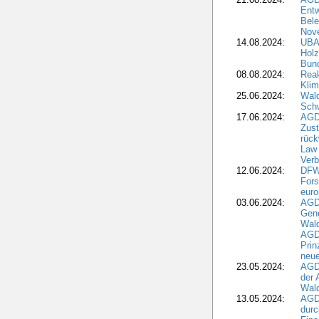
Entw
Bele
Nove
14.08.2024:
UBA-
Holz
Bun
08.08.2024:
Reak
Klim
25.06.2024:
Wal
Schw
17.06.2024:
AGD
Zus
rück
Law 
Verb
12.06.2024:
DFW
Fors
euro
03.06.2024:
AGD
Gen
Wal
AGDW
Pri
neue
23.05.2024:
AGD
der 
Wald
13.05.2024:
AGD
durc