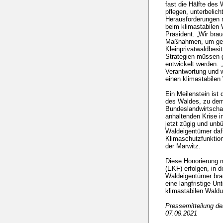
fast die Hälfte des
pflegen, unterbelic
Herausforderungen 
beim klimastabilen
Präsident. „Wir brau
Maßnahmen, um ger
Kleinprivatwaldbesit
Strategien müssen
entwickelt werden. 
Verantwortung und
einen klimastabilen
Ein Meilenstein ist
des Waldes, zu dem
Bundeslandwirtschaf
anhaltenden Krise 
jetzt zügig und unb
Waldeigentümer daf
Klimaschutzfunktion
der Marwitz.
Diese Honorierung 
(EKF) erfolgen, in 
Waldeigentümer bra
eine langfristige Un
klimastabilen Waldu
Pressemitteilung d
07.09.2021