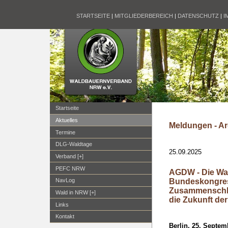
STARTSEITE
|
MITGLIEDERBEREICH
|
DATENSCHUTZ
|
I
Startseite
Aktuelles
Meldungen - Ar
Termine
DLG-Waldtage
25.09.2025
Verband [+]
PEFC NRW
AGDW - Die Wa
Bundeskongress
NavLog
Zusammenschlüs
Wald in NRW [+]
die Zukunft de
Links
Kontakt
Berlin, 25. Septem