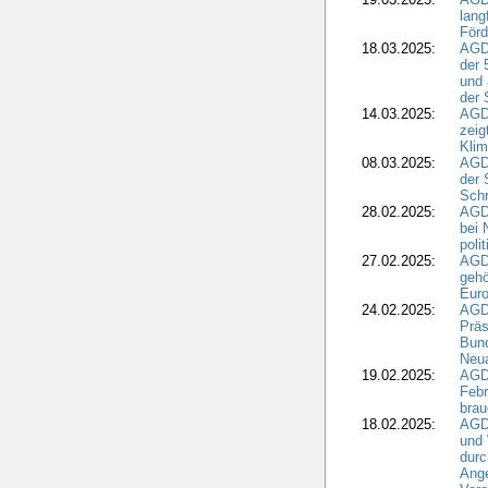
lang
Förd
18.03.2025:
AGDW
der 
und 
der 
14.03.2025:
AGD
zeig
Kli
08.03.2025:
AGD
der 
Schr
28.02.2025:
AGD
bei 
poli
27.02.2025:
AGD
gehö
Eur
24.02.2025:
AGD
Präs
Bund
Neua
19.02.2025:
AGD
Febr
brau
18.02.2025:
AGD
und
durc
Ange