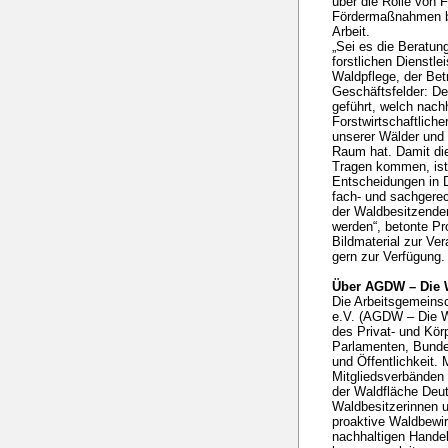
über die Rolle von
Fördermaßnahmen bis
Arbeit.
„Sei es die Beratun
forstlichen Dienstle
Waldpflege, der Bet
Geschäftsfelder: D
geführt, welch nachh
Forstwirtschaftlich
unserer Wälder und 
Raum hat. Damit die
Tragen kommen, ist 
Entscheidungen in 
fach- und sachgerec
der Waldbesitzenden
werden“, betonte Pro
Bildmaterial zur Ver
gern zur Verfügung.
Über AGDW – Die 
Die Arbeitsgemeins
e.V. (AGDW – Die Wa
des Privat- und Kö
Parlamenten, Bunde
und Öffentlichkeit. 
Mitgliedsverbänden 
der Waldfläche Deut
Waldbesitzerinnen u
proaktive Waldbewir
nachhaltigen Handel