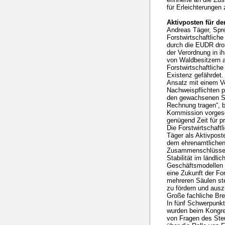
für Erleichterungen
Aktivposten für de
Andreas Täger, Spre
Forstwirtschaftlich
durch die EUDR dro
der Verordnung in i
von Waldbesitzern 
Forstwirtschaftlich
Existenz gefährdet. 
Ansatz mit einem Ver
Nachweispflichten 
den gewachsenen St
Rechnung tragen“, b
Kommission vorgesc
genügend Zeit für 
Die Forstwirtschaf
Täger als Aktivposte
dem ehrenamtlichen
Zusammenschlüsse e
Stabilität im ländl
Geschäftsmodellen 
eine Zukunft der For
mehreren Säulen ste
zu fördern und aus
Große fachliche Br
In fünf Schwerpunk
wurden beim Kongre
von Fragen des Ste