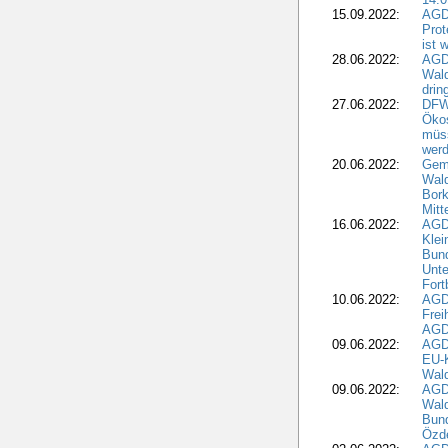
15.09.2022:
AGDW
Prot
ist 
28.06.2022:
AGD
Wal
drin
27.06.2022:
DFW
Ökos
müss
wer
20.06.2022:
Gem
Wald
Bork
Mitt
16.06.2022:
AGD
Klei
Bund
Unte
Fort
10.06.2022:
AGD
Frei
AGD
09.06.2022:
AGDW
EU-K
Wal
09.06.2022:
AGDW
Wald
Bund
Özd