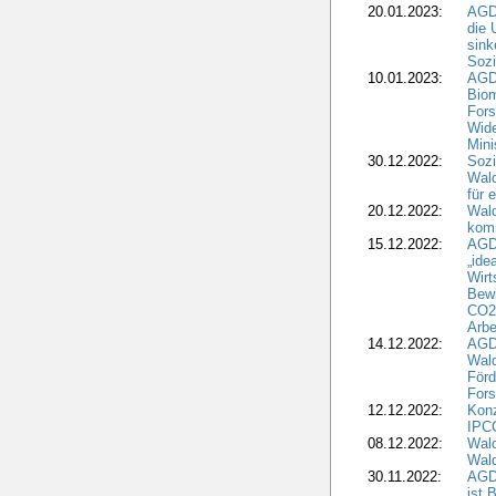
20.01.2023:
AGDW
die 
sink
Sozi
10.01.2023:
AGD
Biom
Fors
Wide
Mini
30.12.2022:
Sozi
Wald
für 
20.12.2022:
Wal
komm
15.12.2022:
AGD
„ide
Wirt
Bewi
CO2-
Arbe
14.12.2022:
AGD
Wald
Förd
Fors
12.12.2022:
Konz
IPCC
08.12.2022:
Wald
Wald
30.11.2022:
AGD
ist 