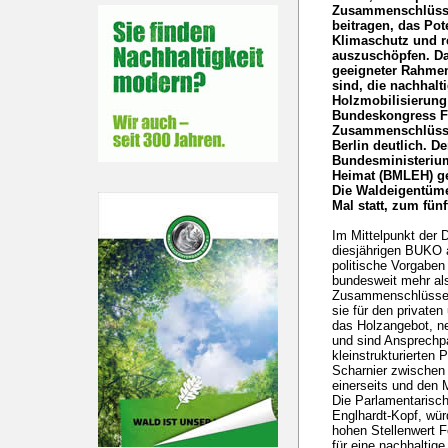
Zusammenschlüsse
beitragen, das Pot
Klimaschutz und r
auszuschöpfen. Dam
geeigneter Rahmen
sind, die nachhal
Holzmobilisierung
Bundeskongress Fo
Zusammenschlüsse
Berlin deutlich. D
Bundesministerium
Heimat (BMLEH) g
Die Waldeigentümer
Mal statt, zum fünf
Im Mittelpunkt der
diesjährigen BUKO 
politische Vorgaben 
bundesweit mehr als
Zusammenschlüsse. 
sie für den privat
das Holzangebot, n
und sind Ansprechpa
kleinstrukturierten 
Scharnier zwischen
einerseits und den 
Die Parlamentarisc
Englhardt-Kopf, wü
hohen Stellenwert 
für eine nachhaltig