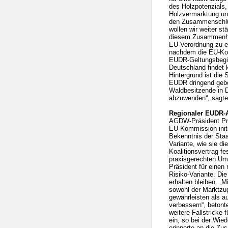
des Holzpotenzials,
Holzvermarktung un
den Zusammenschlüs
wollen wir weiter stä
diesem Zusammenha
EU-Verordnung zu e
nachdem die EU-Kom
EUDR-Geltungsbegin
Deutschland findet 
Hintergrund ist die 
EUDR dringend gebo
Waldbesitzende in 
abzuwenden“, sagte
Regionaler EUDR-
AGDW-Präsident Prof
EU-Kommission init
Bekenntnis der Staat
Variante, wie sie d
Koalitionsvertrag fe
praxisgerechten Um
Präsident für einen 
Risiko-Variante. Di
erhalten bleiben. „
sowohl der Marktzug
gewährleisten als 
verbessern“, betont
weitere Fallstricke 
ein, so bei der Wie
erinnerte an die Zu