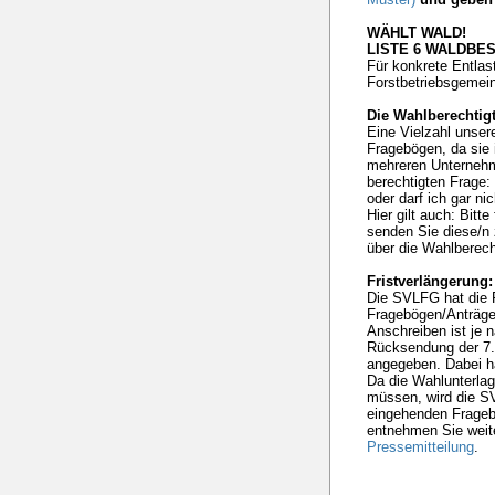
WÄHLT WALD!
LISTE 6 WALDBE
Für konkrete Entlas
Forstbetriebsgemein
Die Wahlberechtig
Eine Vielzahl unser
Fragebögen, da sie
mehreren Unternehm
berechtigten Frage: 
oder darf ich gar ni
Hier gilt auch: Bitt
senden Sie diese/n
über die Wahlberech
Fristverlängerung:
Die SVLFG hat die R
Fragebögen/Anträge 
Anschreiben ist je 
Rücksendung der 7. 
angegeben. Dabei ha
Da die Wahlunterlag
müssen, wird die SV
eingehenden Frageb
entnehmen Sie weit
Pressemitteilung
.