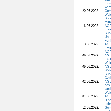
müss
wer
20.06.2022:
Gem
Wald
Bork
Mitt
16.06.2022:
AGD
Klei
Bund
Unte
Fort
10.06.2022:
AGD
Frei
AGD
09.06.2022:
AGDW
EU-K
Wal
09.06.2022:
AGDW
Wald
Bund
Özd
02.06.2022:
AGD
des 
land
Wal
01.06.2022:
AGDW
Hilf
sch
12.05.2022:
Gem