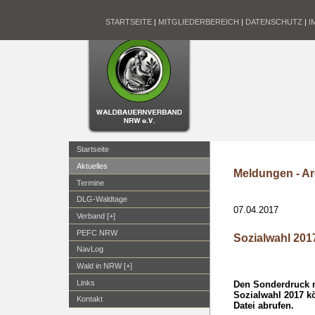
STARTSEITE
|
MITGLIEDERBEREICH
|
DATENSCHUTZ
|
I
Startseite
Aktuelles
Meldungen - Ar
Termine
DLG-Waldtage
07.04.2017
Verband [+]
PEFC NRW
Sozialwahl 201
NavLog
Wald in NRW [+]
Links
Den Sonderdruck m
Sozialwahl 2017 k
Kontakt
Datei abrufen.