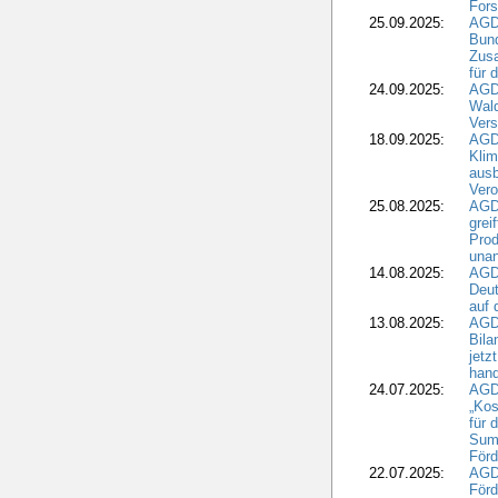
Fors
25.09.2025:
AGD
Bund
Zusa
für 
24.09.2025:
AGD
Wald
Ver
18.09.2025:
AGD
Klim
ausb
Vero
25.08.2025:
AGD
grei
Prod
una
14.08.2025:
AGD
Deut
auf 
13.08.2025:
AGD
Bila
jetz
hand
24.07.2025:
AGDW
„Kos
für 
Summ
Förd
22.07.2025:
AGD
För