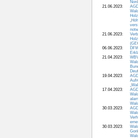
Nord
21.06.2023:
AGD
Wal
Holz
„Höh
vers
notw
21.06.2023:
Verb
Holz
(GE
06.06.2023:
DFW
Erkl
21.04.2023:
WBV
Wald
Bund
Deu
19.04.2023:
AGD
Aufr
„Wal
17.04.2023:
AGD
Wald
alar
Wald
30.03.2023:
AGD
Wald
Verh
erne
30.03.2023:
Wal
Gori
Wald