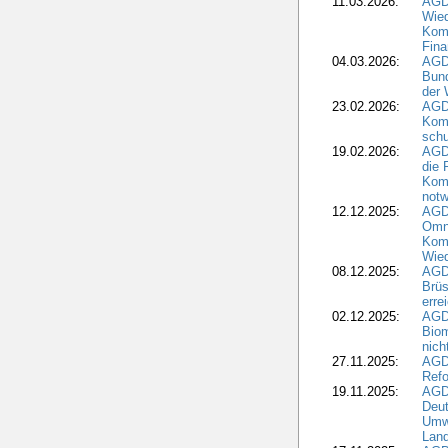
11.03.2026:
AGD
Wied
Komm
Fina
04.03.2026:
AGD
Bund
der 
23.02.2026:
AGD
Kom
schu
19.02.2026:
AGDW
die 
Komm
notw
12.12.2025:
AGD
Omni
Komm
Wied
08.12.2025:
AGDW
Brüs
erre
02.12.2025:
AGD
Biom
nic
27.11.2025:
AGD
Refo
19.11.2025:
AGD
Deu
Umwe
Land