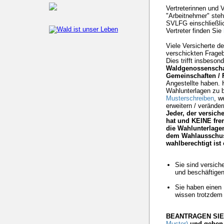
Vertreterinnen und 
"Arbeitnehmer" ste
SVLFG einschließlic
Vertreter finden Sie
Viele Versicherte d
verschickten Frage
Dies trifft insbeson
Waldgenossenscha
Gemeinschaften / 
Angestellte haben. H
Wahlunterlagen zu b
Musterschreiben
, w
erweitern / verände
Jeder, der versich
hat und KEINE frem
die Wahlunterlagen
dem Wahlausschus
wahlberechtigt ist 
Sie sind versich
und beschäftige
Sie haben einen
wissen trotzdem 
BEANTRAGEN SIE
Muster)
und geben