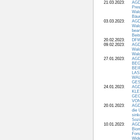
21.03.2023:
AGD
Pres
Wald
Bäu
03.03.2023:
AGD
Wald
bean
Beit
20.02.2023:
DFW
09.02.2023:
AGD
Wald
Wald
27.01.2023:
AGD
BEG
BEI
LAS
WA
GES
24.01.2023:
AGD
KLE
GEG
VON
20.01.2023:
AGDW
die 
sink
Sozi
10.01.2023:
AGD
Biom
Fors
Wide