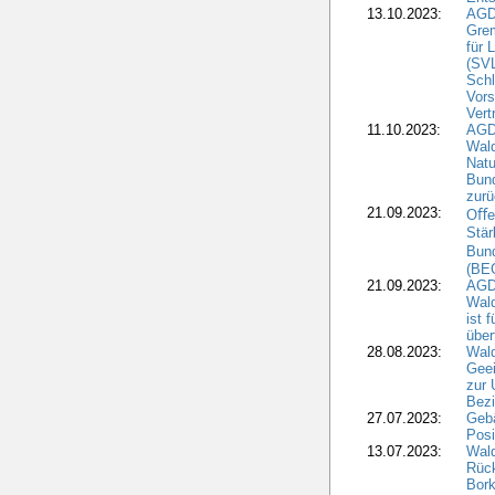
13.10.2023:
AGD
Grem
für 
(SV
Schl
Vors
Vert
11.10.2023:
AGD
Wald
Natu
Bund
zur
21.09.2023:
Oﬀen
Stär
Bun
(BE
21.09.2023:
AGD
Wald
ist 
über
28.08.2023:
Wald
Geei
zur 
Bezi
27.07.2023:
Geb
Posi
13.07.2023:
Wald
Rück
Bork