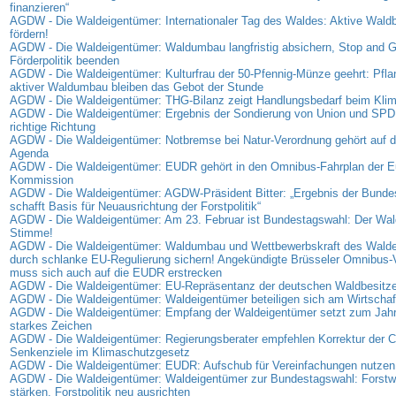
finanzieren“
AGDW - Die Waldeigentümer: Internationaler Tag des Waldes: Aktive Waldb
fördern!
AGDW - Die Waldeigentümer: Waldumbau langfristig absichern, Stop and G
Förderpolitik beenden
AGDW - Die Waldeigentümer: Kulturfrau der 50-Pfennig-Münze geehrt: Pfl
aktiver Waldumbau bleiben das Gebot der Stunde
AGDW - Die Waldeigentümer: THG-Bilanz zeigt Handlungsbedarf beim Kli
AGDW - Die Waldeigentümer: Ergebnis der Sondierung von Union und SPD: S
richtige Richtung
AGDW - Die Waldeigentümer: Notbremse bei Natur-Verordnung gehört auf di
Agenda
AGDW - Die Waldeigentümer: EUDR gehört in den Omnibus-Fahrplan der E
Kommission
AGDW - Die Waldeigentümer: AGDW-Präsident Bitter: „Ergebnis der Bunde
schafft Basis für Neuausrichtung der Forstpolitik“
AGDW - Die Waldeigentümer: Am 23. Februar ist Bundestagswahl: Der Wald
Stimme!
AGDW - Die Waldeigentümer: Waldumbau und Wettbewerbskraft des Wald
durch schlanke EU-Regulierung sichern! Angekündigte Brüsseler Omnibus-
muss sich auch auf die EUDR erstrecken
AGDW - Die Waldeigentümer: EU-Repräsentanz der deutschen Waldbesitzer
AGDW - Die Waldeigentümer: Waldeigentümer beteiligen sich am Wirtschaf
AGDW - Die Waldeigentümer: Empfang der Waldeigentümer setzt zum Jahr
starkes Zeichen
AGDW - Die Waldeigentümer: Regierungsberater empfehlen Korrektur der 
Senkenziele im Klimaschutzgesetz
AGDW - Die Waldeigentümer: EUDR: Aufschub für Vereinfachungen nutzen
AGDW - Die Waldeigentümer: Waldeigentümer zur Bundestagswahl: Forstwi
stärken, Forstpolitik neu ausrichten