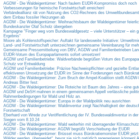
AGDW - Die Waldeigentümer: Nach faulem EUDR-Kompromiss doch noch
Verbesserungen für heimische Forstwirtschaft erreichen!
Verbändeallianz rät von Nutzung des CO2-Rechners des Umweltbundesamt
dem Einbau fossiler Heizungen ab
AGDW - Die Waldeigentümer: Weihnachtsbaum der Waldeigentümer feierlic
Bundeskanzler Olaf Scholz übergeben
Kampagne "Finger weg vom Bundeswaldgesetz – viele Unterstützer – ein
Ergebnis“
Moore als Kohlenstoffspeicher: Auftakt für landesweite Initiative: Umweltmi
Land- und Forstwirtschaft unterzeichnen gemeinsame Vereinbarung für me
Gemeinsame Pressemitteilung von DBV, AGDW und Familienbetrieben Land
EUDR-Votum des Europaparlaments sofort umsetzen!
AGDW und Familienbetriebe: Waldverbände begrüßen Votum des Europap
Schutz vor Entwaldung
AGDW und Familienbetriebe: Präzise Nachweispflichten und gezielte Entla
effektiveren Umsetzung der EUDR im Sinne der Forderungen nach Bürokra
AGDW - Die Waldeigentümer: Zum Bruch der Ampel-Koalition stellt AGDW-P
Andreas Bitter fest:
AGDW - Die Waldeigentümer: Die Roteiche ist Baum des Jahres – eine gut
AGDW und DeSH mahnen in einem gemeinsamen Appell verlässliche politi
Rahmenbedingungen für Wald und Holz an.
AGDW - Die Waldeigentümer: Europa in der Waldpolitik neu ausrichten
AGDW - Die Waldeigentümer: Waldinventur zeigt Nachhaltigkeit der deutsc
Forstwirtschaft
Eberhard von Wrede zur Veröffentlichung der IV. Bundeswaldinventur in der
Siegen vom 8.10.24
AGDW - Die Waldeigentümer: Wald weiterhin mit überragender Klimaschutz
AGDW - Die Waldeigentümer: AGDW begrüßt Verschiebung der EUDR
AGDW - Die Waldeigentümer: Brüssel muss Bürokratiemonster EUDR jetzt
Wälder werden „überweidet“, bevor sie sich natürlich regenerieren können! A