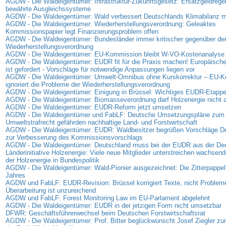
AGDW - Die Waldeigentümer: Infrastruktur-Zukunftsgesetz: Ersatzgeldregel
bewährte Ausgleichssysteme
AGDW - Die Waldeigentümer: Wald verbessert Deutschlands Klimabilanz 
AGDW - Die Waldeigentümer: Wiederherstellungsverordnung: Geleaktes
Kommissionspapier legt Finanzierungsproblem offen
AGDW - Die Waldeigentümer: Bundesländer immer kritischer gegenüber de
Wiederherstellungsverordnung
AGDW - Die Waldeigentümer: EU-Kommission bleibt W-VO-Kostenanalyse 
AGDW - Die Waldeigentümer: EUDR fit für die Praxis machen! Europäisc
ist gefordert - Vorschläge für notwendige Anpassungen liegen vor
AGDW - Die Waldeigentümer: Umwelt-Omnibus ohne Kurskorrektur – EU-
ignoriert die Probleme der Wiederherstellungsverordnung
AGDW - Die Waldeigentümer: Einigung in Brüssel: Wichtiges EUDR-Etappen
AGDW - Die Waldeigentümer: Biomasseverordnung darf Holzenergie nicht
AGDW - Die Waldeigentümer: EUDR-Reform jetzt umsetzen
AGDW - Die Waldeigentümer und FabLF: Deutsche Umsetzungspläne zum
Umweltstrafrecht gefährden nachhaltige Land- und Forstwirtschaft
AGDW - Die Waldeigentümer: EUDR: Waldbesitzer begrüßen Vorschläge D
zur Verbesserung des Kommissionsvorschlags
AGDW - Die Waldeigentümer: Deutschland muss bei der EUDR aus der D
Länderinitiative Holzenergie: Viele neue Mitglieder unterstreichen wachse
der Holzenergie in Bundespolitik
AGDW - Die Waldeigentümer: Wald-Pionier ausgezeichnet: Die Zitterpappel
Jahres
AGDW und FabLF: EUDR-Revision: Brüssel korrigiert Texte, nicht Problem
Überarbeitung ist unzureichend
AGDW und FabLF: Forest Monitoring Law im EU-Parlament abgelehnt
AGDW - Die Waldeigentümer: EUDR in der jetzigen Form nicht umsetzbar
DFWR: Geschäftsführerwechsel beim Deutschen Forstwirtschaftsrat
AGDW - Die Waldeigentümer: Prof. Bitter beglückwünscht Josef Ziegler zur