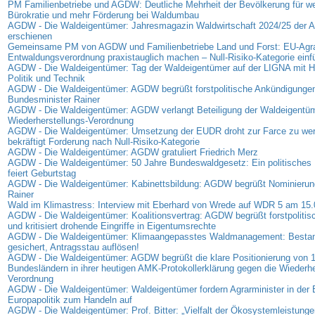
PM Familienbetriebe und AGDW: Deutliche Mehrheit der Bevölkerung für we
Bürokratie und mehr Förderung bei Waldumbau
AGDW - Die Waldeigentümer: Jahresmagazin Waldwirtschaft 2024/25 der
erschienen
Gemeinsame PM von AGDW und Familienbetriebe Land und Forst: EU-Agra
Entwaldungsverordnung praxistauglich machen – Null-Risiko-Kategorie einf
AGDW - Die Waldeigentümer: Tag der Waldeigentümer auf der LIGNA mit Hi
Politik und Technik
AGDW - Die Waldeigentümer: AGDW begrüßt forstpolitische Ankündigunge
Bundesminister Rainer
AGDW - Die Waldeigentümer: AGDW verlangt Beteiligung der Waldeigentüm
Wiederherstellungs-Verordnung
AGDW - Die Waldeigentümer: Umsetzung der EUDR droht zur Farce zu w
bekräftigt Forderung nach Null-Risiko-Kategorie
AGDW - Die Waldeigentümer: AGDW gratuliert Friedrich Merz
AGDW - Die Waldeigentümer: 50 Jahre Bundeswaldgesetz: Ein politisches 
feiert Geburtstag
AGDW - Die Waldeigentümer: Kabinettsbildung: AGDW begrüßt Nominierung
Rainer
Wald im Klimastress: Interview mit Eberhard von Wrede auf WDR 5 am 15
AGDW - Die Waldeigentümer: Koalitionsvertrag: AGDW begrüßt forstpolitis
und kritisiert drohende Eingriffe in Eigentumsrechte
AGDW - Die Waldeigentümer: Klimaangepasstes Waldmanagement: Bestan
gesichert, Antragsstau auflösen!
AGDW - Die Waldeigentümer: AGDW begrüßt die klare Positionierung von 
Bundesländern in ihrer heutigen AMK-Protokollerklärung gegen die Wiederhe
Verordnung
AGDW - Die Waldeigentümer: Waldeigentümer fordern Agrarminister in der
Europapolitik zum Handeln auf
AGDW - Die Waldeigentümer: Prof. Bitter: „Vielfalt der Ökosystemleistunge