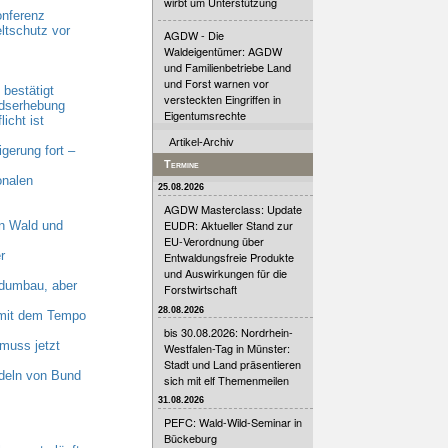
wirbt um Unterstützung
onferenz
ltschutz vor
AGDW - Die
Waldeigentümer: AGDW
und Familienbetriebe Land
und Forst warnen vor
bestätigt
versteckten Eingriffen in
ndserhebung
Eigentumsrechte
cht ist
Artikel-Archiv
erung fort –
Termine
onalen
25.08.2026
AGDW Masterclass: Update
EUDR: Aktueller Stand zur
n Wald und
EU-Verordnung über
r
Entwaldungsfreie Produkte
und Auswirkungen für die
dumbau, aber
Forstwirtschaft
28.08.2026
n mit dem Tempo
bis 30.08.2026: Nordrhein-
muss jetzt
Westfalen-Tag in Münster:
Stadt und Land präsentieren
deln von Bund
sich mit elf Themenmeilen
31.08.2026
PEFC: Wald-Wild-Seminar in
Bückeburg