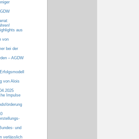
niger
 AGDW
rrat:
ühren!
ghlights aus
n von
er bei der
erden – AGDW
Erfolgsmodell
 von Alois
.04.2025
che Impulse
dsförderung
10
rstellungs-
 Bundes- und
n verlässlich