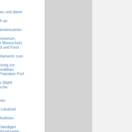
es und damit
h an
 gemeinsames
nisterium,
hr Moorschutz
 und Forst:
arlaments zum
stung zur
tieabbau
räsident Prof.
e Wahl!
sche
hen
 Lokalzeit
funktion
 bändigen
ktualisierte