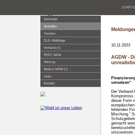
STARTS
Startseite
Aktuelles
Meldungen
Termine
DLG-Waldtage
10.11.2023
Verband [+]
PEFC NRW
AGDW - Di
unrealisti
NavLog
Wald in NRW [+]
Links
Finanzierung
umsetzen“
Kontakt
Der Verband 
Kompromiss zu
dieser Form n
europäischen
fehlenden Fin
Mischung.“ S
Schutzgebiete
gemacht word
bereitzustell
umzusetzen.