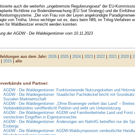
itisierte auch die weiterhin „ungebremste Regulierungswut“ der EU-Kommissio
geplante Richtlinie zur Bodenüberwachung (EU Soil Strategy) und die Einführung
onitoringsysteme. „Der von Frau von der Leyen angekündigte Paradigmenwech
agte von Trotha. Umso wichtiger sei es, dass beim NRL im Trilog-Verfahren w
n für Waldbesitzer erreicht werden konnten.
lung der AGDW - Die Waldeigentümer vom 10.11.2023
 Meldungen aus dem Jahr:
2026
|
2025
|
2024
|
2023
|
2022
|
2021
|
2020
|
2
|
2015
| alle
erverbände und Partner:
AGDW - Die Waldeigentümer: Funktionierende Nutzungsketten und Holzmär
AGDW - Die Waldeigentümer: Staatlicher Pachtdeckel bricht mit Grundsätz
Sozialen Marktwirtschaft
AGDW - Die Waldeigentümer: „Ohne Bioenergie verliert das Land“ – Breites
Verbändebündnis veröffentlicht Petition und wirbt um Unterstützung
AGDW - Die Waldeigentümer: AGDW und Familienbetriebe Land und Forst 
versteckten Eingriffen in Eigentumsrechte
AGDW - Die Waldeigentümer: Änderungen am NatInfG betreffen nur die Spi
Eisbergs
AGDW - Die Waldeigentümer: AGDW-Waldsymposium verdeutlichte Handlun