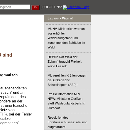
| FOLGE UNS:
Lies mich - Wichtig!
MUNV: Ministerien warnen
vor erhöhter
Waldbrandgefahr und
zunehmenden Schäden im
Wald
U sind
DFWR: Der Wald der
Zukunft braucht Freiheit,
keine Fesseln
dogmatisch
Mit vereinten Kräften gegen
die Afrikanische
Schweinepest (ASP)!
 ausgehandelten
tisch“ und „in
Presseinformation MLV
izepräsident des
NRW: Ministerin Gorißen
ondere an der
stellt Waldzustandsbericht
ist eine toxische
2025 vor
Netz von
H)), sei der Fehler
Resolution des
esitzer
Forstausschusses: alle sind
 dogmatisch“
aufgefordert!