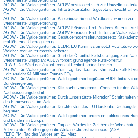
Wiederherstellungsverordnung
AGDW - Die Waldeigentümer: AGDW positioniert sich zur Umweltministerk
AGDW - Die Waldeigentümer: Infrastruktur-Zukunftsgesetz schwächt Umwe
Ort
AGDW - Die Waldeigentümer: Papierindustrie und Waldbesitz warnen vor
Wiederherstellungsverordnung
AGDW - Die Waldeigentümer: AGDW-Präsident Prof. Andreas Bitter im Amt 
AGDW - Die Waldeigentümer: AGDW-Präsident Prof. Bitter zur Waldzusta
AGDW - Die Waldeigentümer: Gebäudemodernisierungsgesetz: Kaskadenpfli
realitätsferne Überregulierung
AGDW - Die Waldeigentümer: EUDR: EU-Kommission setzt Realitätsverweig
Waldbesitzer weiter massiv belastet
AGDW - Die Waldeigentümer: Start der Öffentlichkeitsbeteiligung zum Nati
Wiederherstellungsplan: AGDW fordert grundlegende Kurskorrektur
DFWR: Der Wald der Zukunft braucht Freiheit, keine Fesseln
AGDW - Die Waldeigentümer: Zum Tag des Baumes: Klimaschutzeffekt vo
Holz erreicht 94 Millionen Tonnen CO₂
AGDW - Die Waldeigentümer: Waldeigentümer begrüßen EUDR-Initiative de
Bundesregierung
AGDW - Die Waldeigentümer: Klimaschutzprogramm: Chancen für den Wal
Nachbesserungsbedarf
AGDW - Die Waldeigentümer: Durch „unterstützte Migration“ Schritt halte
des Klimawandels im Wald
AGDW - Die Waldeigentümer: Durchforsten des EU-Bürokratie-Dschungels 
beginnen!
AGDW - Die Waldeigentümer: Waldeigentümer fordern entschlossenes Han
und Ländern in Europa
AGDW - Die Waldeigentümer: Tag des Waldes im Zeichen der Wirtschaft
Mit vereinten Kräften gegen die Afrikanische Schweinepest (ASP)!
PEFC PM: Tag des Waldes am 21. März