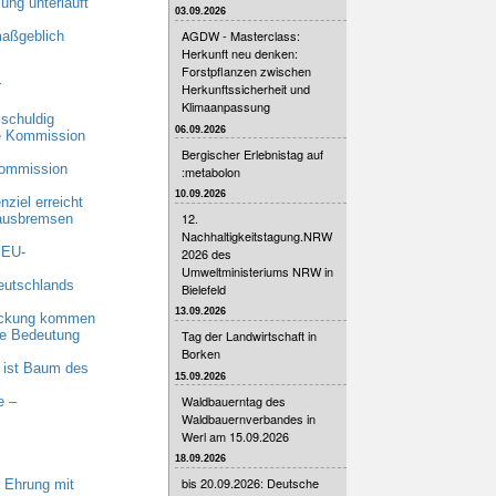
ung unterläuft
03.09.2026
AGDW - Masterclass:
maßgeblich
Herkunft neu denken:
Forstpflanzen zwischen
r
Herkunftssicherheit und
Klimaanpassung
schuldig
06.09.2026
he Kommission
Bergischer Erlebnistag auf
Kommission
:metabolon
10.09.2026
ziel erreicht
12.
 ausbremsen
Nachhaltigkeitstagung.NRW
 EU-
2026 des
Umweltministeriums NRW in
eutschlands
Bielefeld
13.09.2026
eckung kommen
nde Bedeutung
Tag der Landwirtschaft in
Borken
 ist Baum des
15.09.2026
Waldbauerntag des
e –
Waldbauernverbandes in
Werl am 15.09.2026
18.09.2026
bis 20.09.2026: Deutsche
 Ehrung mit