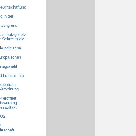
ewirtschaftung
o in der
anzung und
maschutzgesetz
chritt in die
e politische
uropäischen
stagswahl
 braucht Ihre
eigentums
Verordnung
 eröffnet
tswarntag
esauftakt
CO2-
!
rtschaft