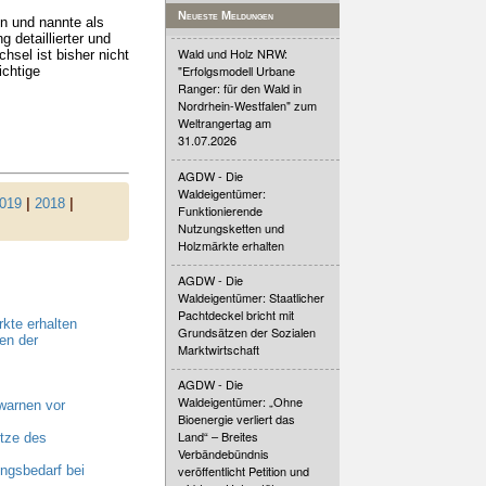
Neueste Meldungen
n und nannte als
 detaillierter und
Wald und Holz NRW:
sel ist bisher nicht
"Erfolgsmodell Urbane
ichtige
Ranger: für den Wald in
Nordrhein-Westfalen" zum
Weltrangertag am
31.07.2026
AGDW - Die
Waldeigentümer:
019
|
2018
|
Funktionierende
Nutzungsketten und
Holzmärkte erhalten
AGDW - Die
Waldeigentümer: Staatlicher
Pachtdeckel bricht mit
kte erhalten
Grundsätzen der Sozialen
en der
Marktwirtschaft
AGDW - Die
Waldeigentümer: „Ohne
warnen vor
Bioenergie verliert das
Land“ – Breites
tze des
Verbändebündnis
gsbedarf bei
veröffentlicht Petition und