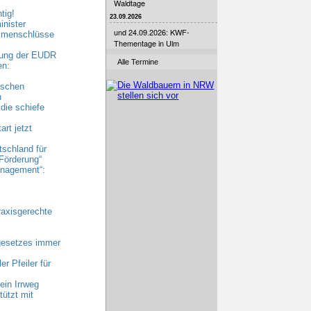
Waldtage
tig!
23.09.2026
nister
und 24.09.2026: KWF-
ammenschlüsse
Thementage in Ulm
bung der EUDR
Alle Termine
en:
ischen
n
die schiefe
rt jetzt
tschland für
Förderung“
nagement“:
raxisgerechte
gesetzes immer
r Pfeiler für
ein Irrweg
ützt mit