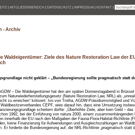
EITE
|
MITGLIEDERBEREICH
|
DATENSCHUTZ
|
IMPRESSUM
|
KONTAKT
|
 - Archiv
e Waldeigentümer: Ziele des Nature Restoration Law der E
sch
sgrundlage nicht geklärt – „Bundesregierung sollte pragmatisch statt 
AGDW – Die Waldeigentümer hat den am späten Donnerstagabend in Brüssel
m Naturwiederherstellungsgesetz (Nature Restoration Law, NRL) als „unrealis
icht zu erreichen“ kritisiert. Ivo von Trotha, AGDW-Präsidiumsmitglied und V
 Waldbesitzerverbandes CEPF, wies darauf hin, dass eine Umsetzung insbes
anzierungsgrundlage scheitern dürfte: „Überhöhte Ziele, aber kein Geld – das 
chon 1992, bei der Einführung von natura 2000, einem zusammenhängenden 
n innerhalb der EU nach den Maßgaben der Fauna-Flora-Habitat-Richtlinie (FF
en, keine Finanzierung für Aufwendungen und Ausgleichszahlungen an Waldb
en. Er forderte die Bundesregierung auf, die NRL-Richtlinie „pragmatisch statt