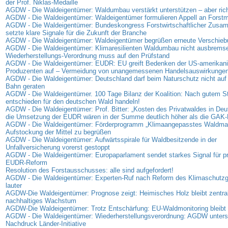
der Prof. Niklas-Medaille
AGDW - Die Waldeigentümer: Waldumbau verstärkt unterstützen – aber rich
AGDW - Die Waldeigentümer: Waldeigentümer formulieren Appell an Forstmi
AGDW - Die Waldeigentümer: Bundeskongress Forstwirtschaftlicher Zus
setzte klare Signale für die Zukunft der Branche
AGDW - Die Waldeigentümer: Waldeigentümer begrüßen erneute Verschie
AGDW - Die Waldeigentümer: Klimaresilienten Waldumbau nicht ausbrems
Wiederherstellungs-Verordnung muss auf den Prüfstand
AGDW - Die Waldeigentümer: EUDR: EU greift Bedenken der US-amerikan
Produzenten auf – Vermeidung von unangemessenen Handelsauswirkunge
AGDW - Die Waldeigentümer: Deutschland darf beim Naturschutz nicht auf 
Bahn geraten
AGDW - Die Waldeigentümer. 100 Tage Bilanz der Koalition: Nach gutem Sta
entschieden für den deutschen Wald handeln!
AGDW - Die Waldeigentümer: Prof. Bitter: „Kosten des Privatwaldes in Deu
die Umsetzung der EUDR wären in der Summe deutlich höher als die GAK-
AGDW - Die Waldeigentümer: Förderprogramm „Klimaangepasstes Waldma
Aufstockung der Mittel zu begrüßen
AGDW - Die Waldeigentümer: Aufwärtsspirale für Waldbesitzende in der
Unfallversicherung vorerst gestoppt
AGDW - Die Waldeigentümer: Europaparlament sendet starkes Signal für p
EUDR-Reform
Resolution des Forstausschusses: alle sind aufgefordert!
AGDW - Die Waldeigentümer: Experten-Ruf nach Reform des Klimaschutz
lauter
AGDW-Die Waldeigentümer: Prognose zeigt: Heimisches Holz bleibt zentrale
nachhaltiges Wachstum
AGDW-Die Waldeigentümer: Trotz Entschärfung: EU-Waldmonitoring bleibt 
AGDW - Die Waldeigentümer: Wiederherstellungsverordnung: AGDW unterst
Nachdruck Länder-Initiative