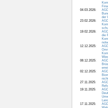
Komm
Fina
04.03.2026:
AGD
Bund
der 
23.02.2026:
AGD
Kom
schu
19.02.2026:
AGDW
die 
Komm
notw
12.12.2025:
AGD
Omni
Komm
Wied
08.12.2025:
AGDW
Brüs
erre
02.12.2025:
AGD
Biom
nic
27.11.2025:
AGD
Refo
19.11.2025:
AGD
Deu
Umwe
Land
17.11.2025:
AGD
Wald