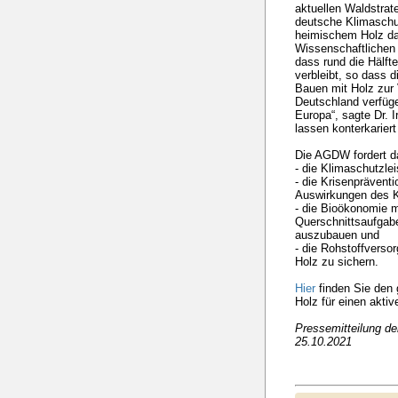
aktuellen Waldstrat
deutsche Klimaschu
heimischem Holz da
Wissenschaftlichen 
dass rund die Hälft
verbleibt, so dass 
Bauen mit Holz zur 
Deutschland verfüge
Europa“, sagte Dr. I
lassen konterkariert
Die AGDW fordert d
- die Klimaschutzle
- die Krisenprävent
Auswirkungen des K
- die Bioökonomie m
Querschnittsaufgabe
auszubauen und
- die Rohstoffverso
Holz zu sichern.
Hier
finden Sie den 
Holz für einen akti
Pressemitteilung d
25.10.2021