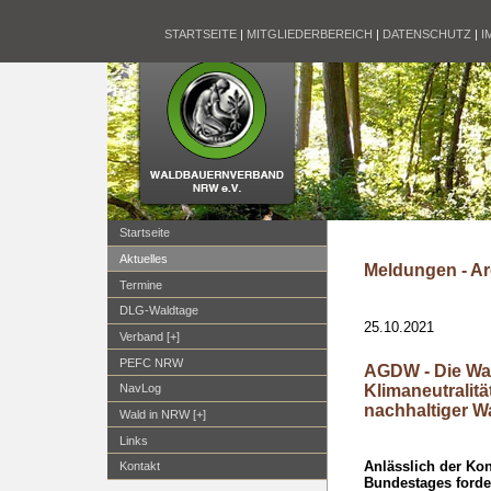
STARTSEITE
|
MITGLIEDERBEREICH
|
DATENSCHUTZ
|
I
Startseite
Aktuelles
Meldungen - Ar
Termine
DLG-Waldtage
25.10.2021
Verband [+]
PEFC NRW
AGDW - Die Wal
Klimaneutralität
NavLog
nachhaltiger W
Wald in NRW [+]
Links
Anlässlich der Ko
Kontakt
Bundestages forde