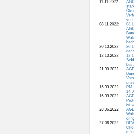
11.11.2022:
AGD
stär
Ökos
Verf
von 
08.11.2022:
08.1
AGDW
Bun
Wald
bedr
20.10.2022:
20.1
der 
12.10.2022:
12.1
Schi
best
21.09.2022:
AGD
Bun
Vors
unse
15.09.2022:
PM 
14.0
15.09.2022:
AGDW
Prot
ist 
28.06.2022:
AGD
Wal
drin
27.06.2022:
DFW
Ökos
müss