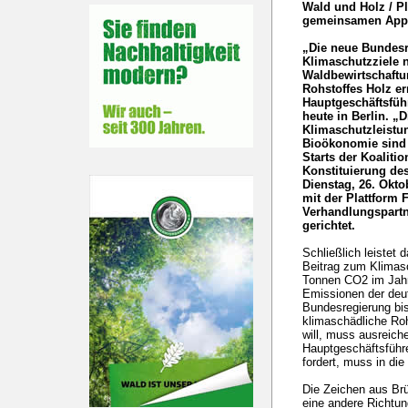
Wald und Holz / Pl
gemeinsamen Appe
„Die neue Bundesr
Klimaschutzziele n
Waldbewirtschaftu
Rohstoffes Holz er
Hauptgeschäftsfüh
heute in Berlin. „
Klimaschutzleistu
Bioökonomie sind 
Starts der Koalit
Konstituierung d
Dienstag, 26. Okt
mit der Plattform 
Verhandlungspartn
gerichtet.
Schließlich leistet
Beitrag zum Klimasc
Tonnen CO2 im Jahr
Emissionen der deu
Bundesregierung bis
klimaschädliche Ro
will, muss ausreich
Hauptgeschäftsführ
fordert, muss in die
Die Zeichen aus Brü
eine andere Richtun