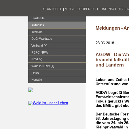
STARTSEITE
|
MITGLIEDERBEREICH
|
DATENSCHUTZ
|
I
Startseite
Aktuelles
Meldungen - Ar
Termine
DLG-Waldtage
28.06.2018
Verband [+]
PEFC NRW
AGDW - Die Wal
braucht tatkrä
NavLog
und Ländern
Wald in NRW [+]
Links
Leben und Zeihe: K
Kontakt
Unterstützung vo
AGDW begrüßt Berl
Forstwirtschaftsra
Fokus gerückt / Wi
des BMEL gibt ebe
Der Deutsche Forst
68. Jahrestagung 
die vom 24. bis 26.
Kleinprivatwald in