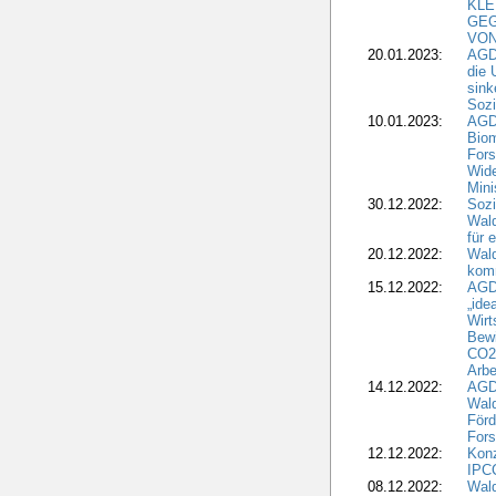
KLE
GEG
VON
20.01.2023:
AGDW
die 
sink
Sozi
10.01.2023:
AGD
Biom
Fors
Wide
Mini
30.12.2022:
Sozi
Wald
für 
20.12.2022:
Wal
komm
15.12.2022:
AGD
„ide
Wirt
Bewi
CO2-
Arbe
14.12.2022:
AGD
Wald
Förd
Fors
12.12.2022:
Konz
IPCC
08.12.2022:
Wald