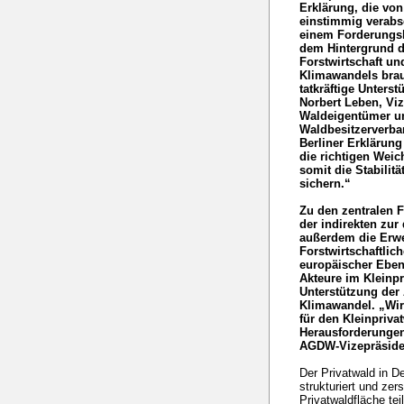
Erklärung, die vo
einstimmig verabs
einem Forderungsk
dem Hintergrund d
Forstwirtschaft u
Klimawandels brauc
tatkräftige Unters
Norbert Leben, Vi
Waldeigentümer u
Waldbesitzerverba
Berliner Erklärung
die richtigen Weic
somit die Stabilit
sichern.“
Zu den zentralen 
der indirekten zur
außerdem die Erwe
Forstwirtschaftli
europäischer Eben
Akteure im Kleinpr
Unterstützung der
Klimawandel. „Wir
für den Kleinpriva
Herausforderungen
AGDW-Vizepräside
Der Privatwald in D
strukturiert und zers
Privatwaldfläche tei