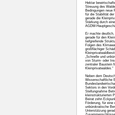
Hektar bewirtschafte
Streuung des Walde
Bedingungen neue 
für die Stabilität 
gerade die Kleinpri
Stärkung durch eine 
AGDW-Hauptgeschäft
Er machte deutlich
gerade für den Klein
tiefgreifende Strukt
Folgen des Klimawa
großflächiger Schäd
Kleinprivatwaldbesi
„Schnelle und unbür
von Sturm- oder Ins
zentraler Baustein 
Kleinprivatwaldes.“
Neben dem Deutsche
Wissenschaftliche B
Bundeslandwirtschaf
Sektors in den Vorde
Stellungnahme Betr
kleinstrukturierten 
Beirat zehn Eckpunkt
Förderung, für eine 
unbürokratische Bere
Unterstützung gerade
Zusammenschlüsse pl