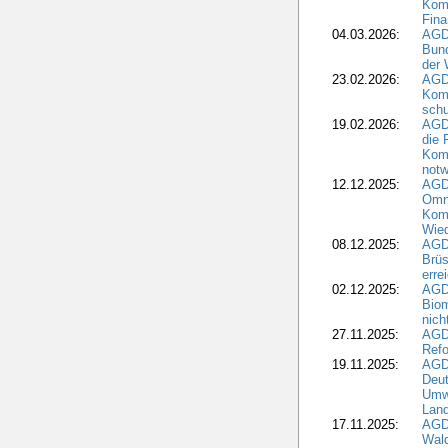
Komm
Fina
04.03.2026:
AGD
Bund
der 
23.02.2026:
AGD
Kom
schu
19.02.2026:
AGDW
die 
Komm
notw
12.12.2025:
AGD
Omni
Komm
Wied
08.12.2025:
AGDW
Brüs
erre
02.12.2025:
AGD
Biom
nic
27.11.2025:
AGD
Refo
19.11.2025:
AGD
Deu
Umwe
Land
17.11.2025:
AGD
Wald