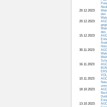
Pote
Neub
20.12.2023:
Wald
den 
Wal
20.12.2023:
AGD
gege
Wald
des
15.12.2023:
AGD
Entw
Änd
Hol
30.11.2023:
AGD
Wal
Wei
Sch
16.11.2023:
AGD
BUN
ERS
VOL
10.11.2023:
AGDW
Natu
unre
18.10.2023:
AGD
Rech
Duld
Ents
13.10.2023:
AGD