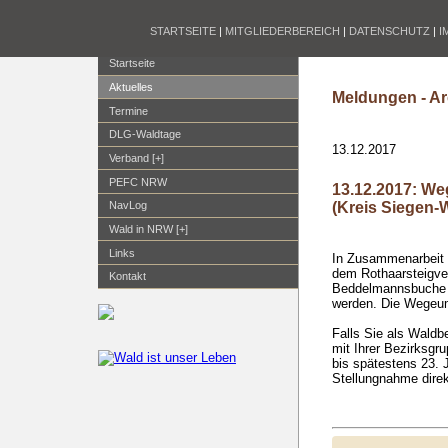
STARTSEITE
|
MITGLIEDERBEREICH
|
DATENSCHUTZ
|
I
Startseite
Aktuelles
Meldungen - Ar
Termine
DLG-Waldtage
13.12.2017
Verband [+]
PEFC NRW
13.12.2017: We
(Kreis Siegen-W
NavLog
Wald in NRW [+]
Links
In Zusammenarbeit
dem Rothaarsteigvere
Kontakt
Beddelmannsbuche u
werden. Die Wegeum
Falls Sie als Waldbe
mit Ihrer Bezirksgr
bis spätestens 23. J
Stellungnahme dire