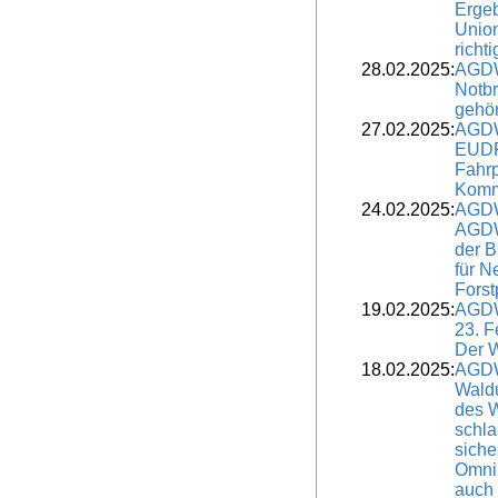
Ergeb
Union
richt
28.02.2025:
AGDW
Notb
gehör
27.02.2025:
AGDW
EUDR
Fahrp
Komm
24.02.2025:
AGDW
AGDW-
der B
für N
Forstp
19.02.2025:
AGDW
23. F
Der W
18.02.2025:
AGDW
Wald
des 
schl
siche
Omni
auch 