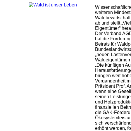
Wissenschaftliche
weiteren Mindest
Waldbewirtschaf
ab und stellt „Vi
Eigentümer“ her
Der Verband AG
hat die Forderun
Beirats für Wald
Bundeslandwirtsc
„neuen Lastenver
Waldeigentümern 
„Die künftigen A
Herausforderung
bringen weit höhe
Vergangenheit mi
Präsident Prof. And
wenn eine Gesells
seinen Leistunge
und Holzproduktio
finanziellen Beitr
die GAK-Förderu
Ökosystemleistu
sich verschärfend
erhöht werden, for