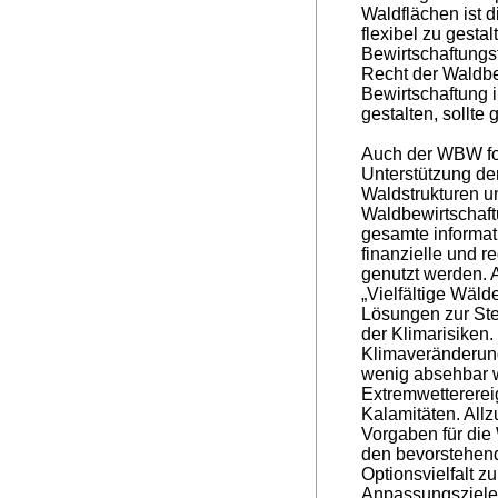
Waldflächen ist 
flexibel zu gestalt
Bewirtschaftungs
Recht der Waldbe
Bewirtschaftung i
gestalten, sollte 
Auch der WBW for
Unterstützung der
Waldstrukturen 
Waldbewirtschaft
gesamte informati
finanzielle und r
genutzt werden. 
„Vielfältige Wälde
Lösungen zur St
der Klimarisiken.
Klimaveränderun
wenig absehbar
Extremwetterere
Kalamitäten. Allz
Vorgaben für die
den bevorstehen
Optionsvielfalt z
Anpassungsziele