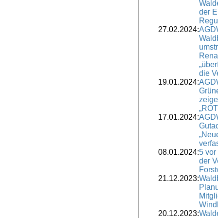
Wald
der 
Regul
27.02.2024:
AGDW
Waldb
umstr
Renat
„über
die V
19.01.2024:
AGDW
Grün
zeig
„ROT
17.01.2024:
AGDW
Guta
„Neu
verfa
08.01.2024:
5 vor
der V
Forst
21.12.2023:
Wald
Planu
Mitgl
Windk
20.12.2023:
Walde