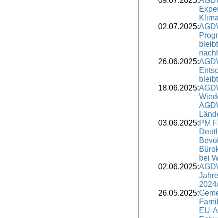
09.07.2025:
AGDW
Expe
Klima
02.07.2025:
AGDW
Progn
bleibt
nach
26.06.2025:
AGDW
Entsc
bleib
18.06.2025:
AGDW
Wiede
AGDW 
Lände
03.06.2025:
PM F
Deutl
Bevöl
Bürok
bei 
02.06.2025:
AGDW
Jahre
2024
26.05.2025:
Geme
Famil
EU-Ag