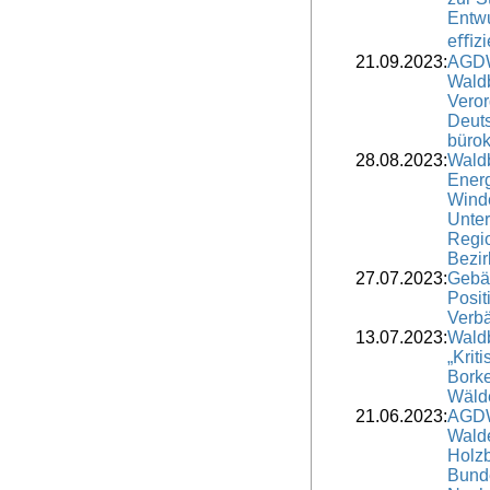
Entwu
eﬃzi
21.09.2023:
AGDW
Waldb
Veror
Deuts
bürok
28.08.2023:
Waldb
Ener
Winde
Unter
Regi
Bezir
27.07.2023:
Gebä
Posit
Verbä
13.07.2023:
Wald
„Krit
Borke
Wälde
21.06.2023:
AGDW
Wald
Holzb
Bund