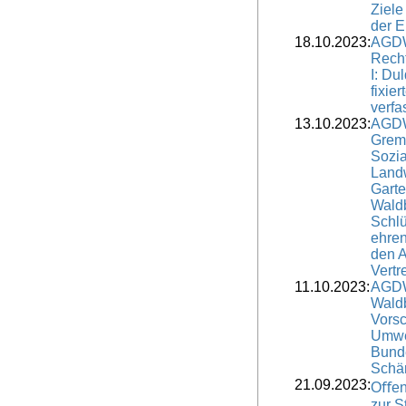
Ziele
der E
18.10.2023:
AGDW
Rech
I: Du
fixie
verfa
13.10.2023:
AGDW
Grem
Sozia
Landw
Gart
Wald
Schlü
ehren
den 
Vertr
11.10.2023:
AGDW
Waldb
Vorsc
Umwel
Bund
Schär
21.09.2023:
Oﬀene
zur S