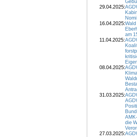
Gebur
29.04.2025:
AGDW
Kabi
Nomin
16.04.2025:
Wald 
Eber
am 1
11.04.2025:
AGDW
Koali
forst
kritis
Eige
08.04.2025:
AGDW
Klim
Wald
Besta
Antra
31.03.2025:
AGDW
AGDW
Posit
Bunde
AMK-
die W
Vero
27.03.2025:
AGDW