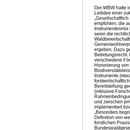
Der WBW hatte in
Leitidee einer zu
„Gesellschaftlich
empfohlen, die a
Instrumentenmix 
seien die rechtl
Waldbewirtschaft
Gemeinwohlverpf
ergeben. Dazu ge
Betretungsrecht. 
verschiedene För
Honorierung von 
Biodiversitätsleis
Instrumente (etw
forstwirtschaftli
Bereitstellung ge
(inklusive Forsc
Rahmenbedingung
und zwischen priv
implementiert bzw
„Besonders begr
Definition von w
forstlichen Praxi
Bundeswaldgesetz