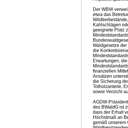
Der WBW verweis
etwa das Betretu
Wildtierbestände
Kahlschlägen od
geeignete Platz z
Mindeststandards
Bundeswaldgesetz
Waldgesetze der L
die Konkretisier
Mindeststandards.
Erwartungen, die
Mindeststandards
finanziellen Mitt
Ansätzen unterst
die Sicherung der
Totholzanteile, Er
sowie Verzicht au
AGDW-Präsident B
des BWaldG ist z
dass der Erhalt vo
Höchstmaß an Bew
gemäß unserem G
Waldbesitzenden 