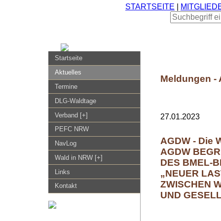
STARTSEITE
|
MITGLIED
Startseite
Aktuelles
Meldungen - 
Termine
DLG-Waldtage
Verband [+]
27.01.2023
PEFC NRW
AGDW - Die 
NavLog
AGDW BEGR
Wald in NRW [+]
DES BMEL-B
„NEUER LA
Links
ZWISCHEN 
Kontakt
UND GESEL