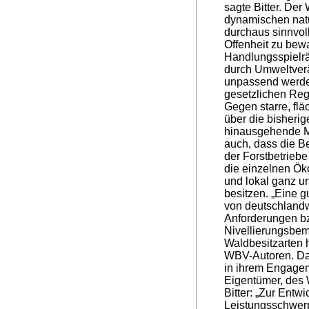
sagte Bitter. Der
dynamischen natü
durchaus sinnvol
Offenheit zu bew
Handlungsspielr
durch Umweltverä
unpassend werden
gesetzlichen Reg
Gegen starre, fl
über die bisheri
hinausgehende M
auch, dass die Be
der Forstbetrieb
die einzelnen Ök
und lokal ganz u
besitzen. „Eine g
von deutschland
Anforderungen b
Nivellierungsbe
Waldbesitzarten 
WBV-Autoren. Da
in ihrem Engageme
Eigentümer, des 
Bitter: „Zur Entw
Leistungsschwerp