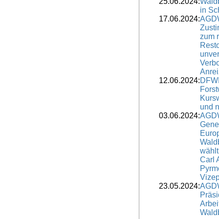
25.06.2024:
Wald
in Sc
17.06.2024:
AGDW
Zust
zum 
Resto
unver
Verbo
Anre
12.06.2024:
DFWR
Forst
Kursw
und n
03.06.2024:
AGDW
Gene
Euro
Wald
wähl
Carl 
Pyrm
Vizep
23.05.2024:
AGDW
Präsi
Arbei
Waldb