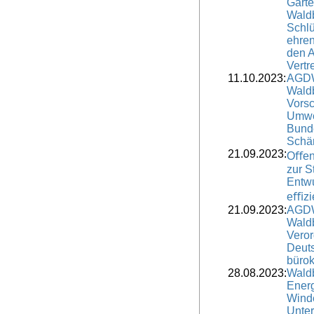
Gart
Wald
Schlü
ehren
den 
Vertr
11.10.2023:
AGDW
Waldb
Vorsc
Umwel
Bund
Schär
21.09.2023:
Oﬀene
zur S
Entwu
eﬃzi
21.09.2023:
AGDW
Waldb
Veror
Deuts
bürok
28.08.2023:
Waldb
Ener
Winde
Unter