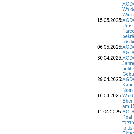
AGDW 
Walde
Wiede
15.05.2025:
AGDW
Umse
Farc
bekrä
Risik
06.05.2025:
AGDW
AGDW 
30.04.2025:
AGDW
Jahr
polit
Gebur
29.04.2025:
AGDW
Kabi
Nomin
16.04.2025:
Wald 
Eber
am 1
11.04.2025:
AGDW
Koali
forst
kritis
Eige