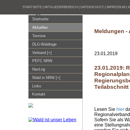
STARTSEITE
|
MITGLIEDERBEREICH
|
DATENSCHUTZ
|
IMPRESSUM
|
Startseite
Aktuelles
Meldungen - 
Termine
DLG-Waldtage
Verband [+]
23.01.2019
PEFC NRW
23.01.2019: 
NavLog
Regionalplan
Wald in NRW [+]
Regierungsbe
Teilabschnit
Links
Kontakt
Lesen Sie
hier
da
Regionalverband
Sofern Sie als Wa
eine Stellungna