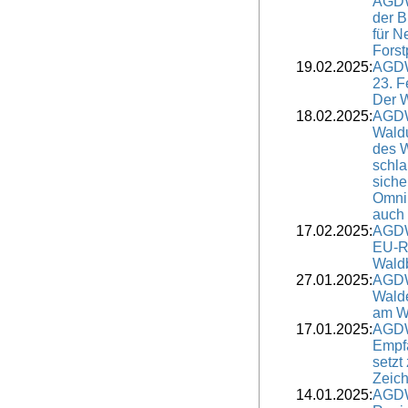
AGDW-
der B
für N
Forstp
19.02.2025:
AGDW
23. F
Der W
18.02.2025:
AGDW
Wald
des 
schl
siche
Omni
auch 
17.02.2025:
AGDW
EU-R
Waldb
27.01.2025:
AGDW
Walde
am Wi
17.01.2025:
AGDW
Empf
setzt
Zeic
14.01.2025:
AGDW