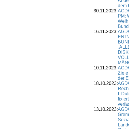
Änder
dem 
30.11.2023:
AGDW
PM: 
Weih
Bund
16.11.2023:
AGDW
ENT
BUN
„ALL
DIS
VOL
MÄN
10.11.2023:
AGDW
Ziele
der E
18.10.2023:
AGDW
Rech
I: Du
fixie
verfa
13.10.2023:
AGDW
Grem
Sozia
Landw