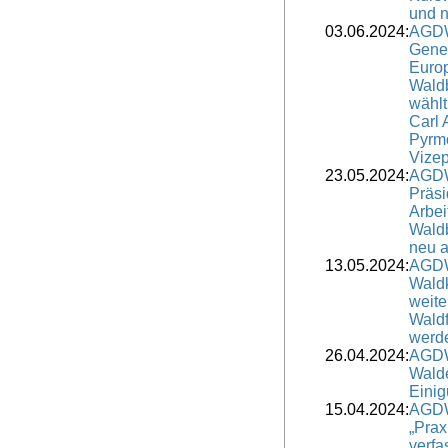
und n
03.06.2024:
AGDW
Gene
Euro
Wald
wähl
Carl 
Pyrm
Vizep
23.05.2024:
AGDW
Präsi
Arbei
Waldb
neu a
13.05.2024:
AGDW
Waldk
weite
Waldf
werd
26.04.2024:
AGDW
Wald
Einig
15.04.2024:
AGDW
„Prax
verfa