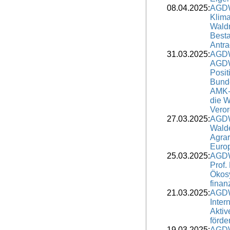
08.04.2025:
AGDW
Klim
Wald
Besta
Antra
31.03.2025:
AGDW
AGDW
Posit
Bunde
AMK-
die W
Vero
27.03.2025:
AGDW
Walde
Agrar
Europ
25.03.2025:
AGDW
Prof. 
Ökosy
finan
21.03.2025:
AGDW
Inter
Aktiv
förde
19.03.2025:
AGDW