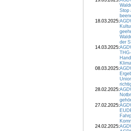
Waldu
Stop 
been
18.03.2025:
AGDW
Kultu
geehr
Wald
der S
14.03.2025:
AGDW
THG-B
Hand
Klim
08.03.2025:
AGDW
Ergeb
Union
richt
28.02.2025:
AGDW
Notb
gehör
27.02.2025:
AGDW
EUDR
Fahrp
Komm
24.02.2025:
AGDW