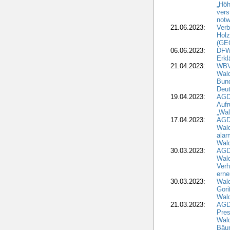
„Höh
vers
notw
21.06.2023:
Verb
Holz
(GE
06.06.2023:
DFW
Erkl
21.04.2023:
WBV
Wald
Bund
Deu
19.04.2023:
AGD
Aufr
„Wal
17.04.2023:
AGD
Wald
alar
Wald
30.03.2023:
AGD
Wald
Verh
erne
30.03.2023:
Wal
Gori
Wald
21.03.2023:
AGD
Pres
Wald
Bäu