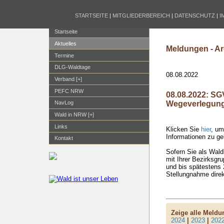
STARTSEITE
|
MITGLIEDERBEREICH
|
DATENSCHUTZ
|
I
Startseite
Aktuelles
Meldungen - Ar
Termine
DLG-Waldtage
08.08.2022
Verband [+]
PEFC NRW
08.08.2022: S
Wegeverlegun
NavLog
Wald in NRW [+]
Links
Klicken Sie
hier
, um
Informationen zu ge
Kontakt
Sofern Sie als Wald
mit Ihrer Bezirksg
und bis spätestens 
Stellungnahme dire
Zeige alle Meld
2024
|
2023
|
202