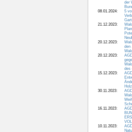
der 
Bund
08.01.2024:
5 vo
Verb
Gar
21.12.2023:
Wald
Plan
Pote
Neub
20.12.2023:
Wald
den 
Wal
20.12.2023:
AGD
gege
Wald
des
15.12.2023:
AGD
Entw
Änd
Hol
30.11.2023:
AGD
Wal
Wei
Sch
16.11.2023:
AGD
BUN
ERS
VOL
10.11.2023:
AGDW
Natu