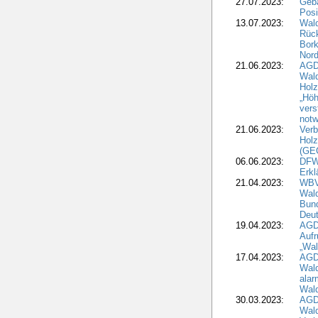
27.07.2023:
Geb
Posi
13.07.2023:
Wald
Rück
Bork
Nord
21.06.2023:
AGD
Wal
Holz
„Höh
vers
notw
21.06.2023:
Verb
Holz
(GE
06.06.2023:
DFW
Erkl
21.04.2023:
WBV
Wald
Bund
Deu
19.04.2023:
AGD
Aufr
„Wal
17.04.2023:
AGD
Wald
alar
Wald
30.03.2023:
AGD
Wald