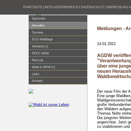
STARTSEITE
|
MITGLIEDERBEREICH
|
DATENSCHUTZ
|
IMPRESSUM
|
Startseite
Aktuelles
Meldungen - Ar
Termine
DLG-Waldtage
14.01.2021
Verband [+]
PEFC NRW
AGDW veröffent
"Verantwortung
NavLog
über eine junge
Wald in NRW [+]
neuen Herausf
Links
Waldbewirtsch
Kontakt
Der neue Film der 
Eine junge Waldbesi
Waldgenossenschaft
große Verbundenhei
den Wäldern aufgew
Thomas Nolte stehe
Die jüngsten Wette
angerichtet. Jetzt g
zu stabilisieren u