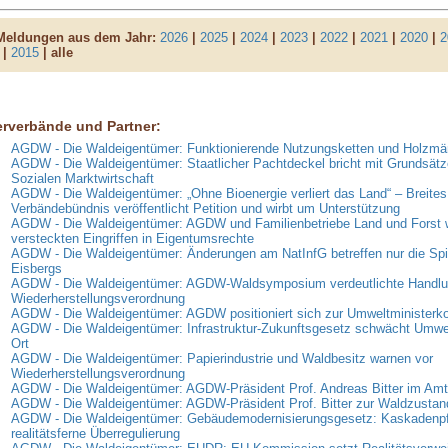
 Meldungen aus dem Jahr:
2026
|
2025
|
2024
|
2023
|
2022
|
2021
|
2020
|
2
|
2015
| alle
erverbände und Partner:
AGDW - Die Waldeigentümer: Funktionierende Nutzungsketten und Holzmär
AGDW - Die Waldeigentümer: Staatlicher Pachtdeckel bricht mit Grundsätz
Sozialen Marktwirtschaft
AGDW - Die Waldeigentümer: „Ohne Bioenergie verliert das Land“ – Breites
Verbändebündnis veröffentlicht Petition und wirbt um Unterstützung
AGDW - Die Waldeigentümer: AGDW und Familienbetriebe Land und Forst 
versteckten Eingriffen in Eigentumsrechte
AGDW - Die Waldeigentümer: Änderungen am NatInfG betreffen nur die Spi
Eisbergs
AGDW - Die Waldeigentümer: AGDW-Waldsymposium verdeutlichte Handlun
Wiederherstellungsverordnung
AGDW - Die Waldeigentümer: AGDW positioniert sich zur Umweltministerk
AGDW - Die Waldeigentümer: Infrastruktur-Zukunftsgesetz schwächt Umwe
Ort
AGDW - Die Waldeigentümer: Papierindustrie und Waldbesitz warnen vor
Wiederherstellungsverordnung
AGDW - Die Waldeigentümer: AGDW-Präsident Prof. Andreas Bitter im Amt 
AGDW - Die Waldeigentümer: AGDW-Präsident Prof. Bitter zur Waldzusta
AGDW - Die Waldeigentümer: Gebäudemodernisierungsgesetz: Kaskadenpfli
realitätsferne Überregulierung