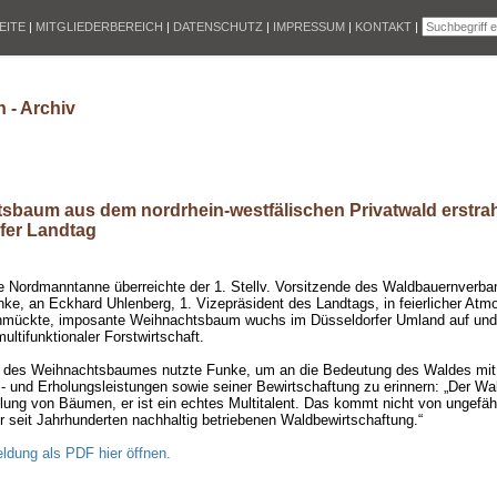
EITE
|
MITGLIEDERBEREICH
|
DATENSCHUTZ
|
IMPRESSUM
|
KONTAKT
|
 - Archiv
sbaum aus dem nordrhein-westfälischen Privatwald erstrah
fer Landtag
ge Nordmanntanne überreichte der 1. Stellv. Vorsitzende des Waldbauernver
ke, an Eckhard Uhlenberg, 1. Vizepräsident des Landtags, in feierlicher Atm
chmückte, imposante Weihnachtsbaum wuchs im Düsseldorfer Umland auf un
ultifunktionaler Forstwirtschaft.
 des Weihnachtsbaumes nutzte Funke, um an die Bedeutung des Waldes mit s
- und Erholungsleistungen sowie seiner Bewirtschaftung zu erinnern: „Der Wal
ng von Bäumen, er ist ein echtes Multitalent. Das kommt nicht von ungefähr
r seit Jahrhunderten nachhaltig betriebenen Waldbewirtschaftung.“
ldung als PDF hier öffnen.