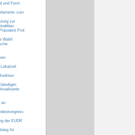
 und Forst:
arlaments zum
stung zur
tieabbau
räsident Prof.
e Wahl!
sche
hen
 Lokalzeit
funktion
 bändigen
ktualisierte
 an
undeskongress
ng der EUDR
eleg für