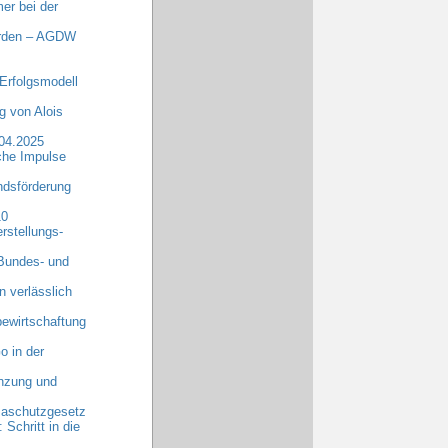
er bei der
erden – AGDW
Erfolgsmodell
 von Alois
.04.2025
che Impulse
dsförderung
10
rstellungs-
 Bundes- und
n verlässlich
ewirtschaftung
o in der
anzung und
maschutzgesetz
chritt in die