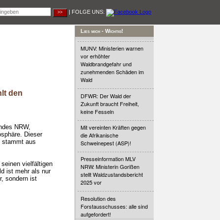
| FOLGE UNS:
Lies mich - Wichtig!
MUNV: Ministerien warnen
vor erhöhter
Waldbrandgefahr und
zunehmenden Schäden im
Wald
lt den
DFWR: Der Wald der
Zukunft braucht Freiheit,
keine Fesseln
bandes NRW,
Mit vereinten Kräften gegen
osphäre. Dieser
die Afrikanische
d stammt aus
Schweinepest (ASP)!
Presseinformation MLV
einen vielfältigen
NRW: Ministerin Gorißen
d ist mehr als nur
stellt Waldzustandsbericht
, sondern ist
2025 vor
Resolution des
Forstausschusses: alle sind
aufgefordert!