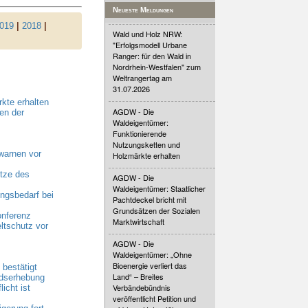
Neueste Meldungen
019
|
2018
|
Wald und Holz NRW:
"Erfolgsmodell Urbane
Ranger: für den Wald in
Nordrhein-Westfalen" zum
Weltrangertag am
31.07.2026
kte erhalten
AGDW - Die
en der
Waldeigentümer:
Funktionierende
Nutzungsketten und
warnen vor
Holzmärkte erhalten
tze des
AGDW - Die
Waldeigentümer: Staatlicher
gsbedarf bei
Pachtdeckel bricht mit
Grundsätzen der Sozialen
onferenz
Marktwirtschaft
ltschutz vor
AGDW - Die
Waldeigentümer: „Ohne
Bioenergie verliert das
bestätigt
Land“ – Breites
ndserhebung
Verbändebündnis
cht ist
veröffentlicht Petition und