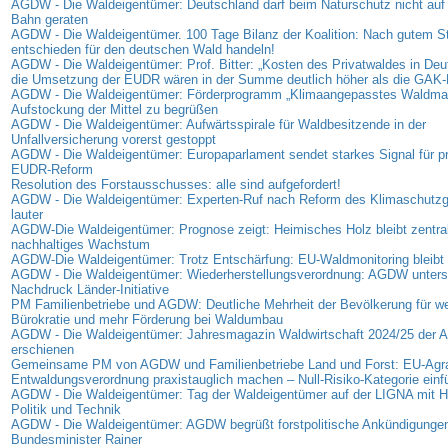
AGDW - Die Waldeigentümer: Deutschland darf beim Naturschutz nicht auf 
Bahn geraten
AGDW - Die Waldeigentümer. 100 Tage Bilanz der Koalition: Nach gutem Sta
entschieden für den deutschen Wald handeln!
AGDW - Die Waldeigentümer: Prof. Bitter: „Kosten des Privatwaldes in Deu
die Umsetzung der EUDR wären in der Summe deutlich höher als die GAK-
AGDW - Die Waldeigentümer: Förderprogramm „Klimaangepasstes Waldma
Aufstockung der Mittel zu begrüßen
AGDW - Die Waldeigentümer: Aufwärtsspirale für Waldbesitzende in der
Unfallversicherung vorerst gestoppt
AGDW - Die Waldeigentümer: Europaparlament sendet starkes Signal für p
EUDR-Reform
Resolution des Forstausschusses: alle sind aufgefordert!
AGDW - Die Waldeigentümer: Experten-Ruf nach Reform des Klimaschutz
lauter
AGDW-Die Waldeigentümer: Prognose zeigt: Heimisches Holz bleibt zentrale
nachhaltiges Wachstum
AGDW-Die Waldeigentümer: Trotz Entschärfung: EU-Waldmonitoring bleibt 
AGDW - Die Waldeigentümer: Wiederherstellungsverordnung: AGDW unterst
Nachdruck Länder-Initiative
PM Familienbetriebe und AGDW: Deutliche Mehrheit der Bevölkerung für we
Bürokratie und mehr Förderung bei Waldumbau
AGDW - Die Waldeigentümer: Jahresmagazin Waldwirtschaft 2024/25 der
erschienen
Gemeinsame PM von AGDW und Familienbetriebe Land und Forst: EU-Agra
Entwaldungsverordnung praxistauglich machen – Null-Risiko-Kategorie einf
AGDW - Die Waldeigentümer: Tag der Waldeigentümer auf der LIGNA mit Hi
Politik und Technik
AGDW - Die Waldeigentümer: AGDW begrüßt forstpolitische Ankündigunge
Bundesminister Rainer