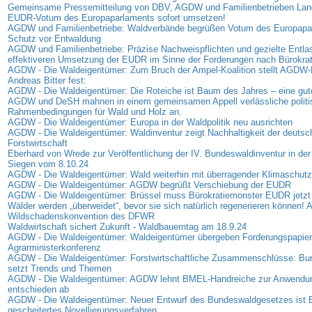
Gemeinsame Pressemitteilung von DBV, AGDW und Familienbetrieben Land
EUDR-Votum des Europaparlaments sofort umsetzen!
AGDW und Familienbetriebe: Waldverbände begrüßen Votum des Europap
Schutz vor Entwaldung
AGDW und Familienbetriebe: Präzise Nachweispflichten und gezielte Entla
effektiveren Umsetzung der EUDR im Sinne der Forderungen nach Bürokra
AGDW - Die Waldeigentümer: Zum Bruch der Ampel-Koalition stellt AGDW-P
Andreas Bitter fest:
AGDW - Die Waldeigentümer: Die Roteiche ist Baum des Jahres – eine gut
AGDW und DeSH mahnen in einem gemeinsamen Appell verlässliche politi
Rahmenbedingungen für Wald und Holz an.
AGDW - Die Waldeigentümer: Europa in der Waldpolitik neu ausrichten
AGDW - Die Waldeigentümer: Waldinventur zeigt Nachhaltigkeit der deutsc
Forstwirtschaft
Eberhard von Wrede zur Veröffentlichung der IV. Bundeswaldinventur in der
Siegen vom 8.10.24
AGDW - Die Waldeigentümer: Wald weiterhin mit überragender Klimaschutz
AGDW - Die Waldeigentümer: AGDW begrüßt Verschiebung der EUDR
AGDW - Die Waldeigentümer: Brüssel muss Bürokratiemonster EUDR jetzt
Wälder werden „überweidet“, bevor sie sich natürlich regenerieren können! A
Wildschadenskonvention des DFWR
Waldwirtschaft sichert Zukunft - Waldbauerntag am 18.9.24
AGDW - Die Waldeigentümer: Waldeigentümer übergeben Forderungspapier
Agrarministerkonferenz
AGDW - Die Waldeigentümer: Forstwirtschaftliche Zusammenschlüsse: B
setzt Trends und Themen
AGDW - Die Waldeigentümer: AGDW lehnt BMEL-Handreiche zur Anwendu
entschieden ab
AGDW - Die Waldeigentümer: Neuer Entwurf des Bundeswaldgesetzes ist B
gescheitertes Novellierungsverfahren