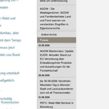
erung fort –
wirbt um Unterstützung
onalen
AGDW - Die
Waldeigentümer: AGDW
und Familienbetriebe Land
n Wald und
und Forst warnen vor
versteckten Eingriffen in
r
Eigentumsrechte
dumbau, aber
Artikel-Archiv
n mit dem Tempo
Termine
25.08.2026
muss jetzt
AGDW Masterclass: Update
EUDR: Aktueller Stand zur
deln von Bund
EU-Verordnung über
Entwaldungsfreie Produkte
und Auswirkungen für die
Forstwirtschaft
ung unterläuft
28.08.2026
maßgeblich
bis 30.08.2026: Nordrhein-
Westfalen-Tag in Münster:
Stadt und Land präsentieren
r
sich mit elf Themenmeilen
31.08.2026
schuldig
he Kommission
PEFC: Wald-Wild-Seminar in
Bückeburg