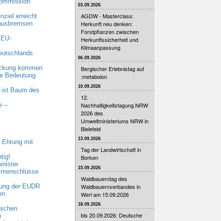
Kommission
03.09.2026
AGDW - Masterclass:
ziel erreicht
 ausbremsen
Herkunft neu denken:
Forstpflanzen zwischen
 EU-
Herkunftssicherheit und
Klimaanpassung
eutschlands
06.09.2026
eckung kommen
Bergischer Erlebnistag auf
nde Bedeutung
:metabolon
10.09.2026
 ist Baum des
12.
Nachhaltigkeitstagung.NRW
e –
2026 des
Umweltministeriums NRW in
Bielefeld
13.09.2026
 Ehrung mit
Tag der Landwirtschaft in
tig!
Borken
nister
15.09.2026
ammenschlüsse
Waldbauerntag des
Waldbauernverbandes in
bung der EUDR
en:
Werl am 15.09.2026
18.09.2026
ischen
bis 20.09.2026: Deutsche
n