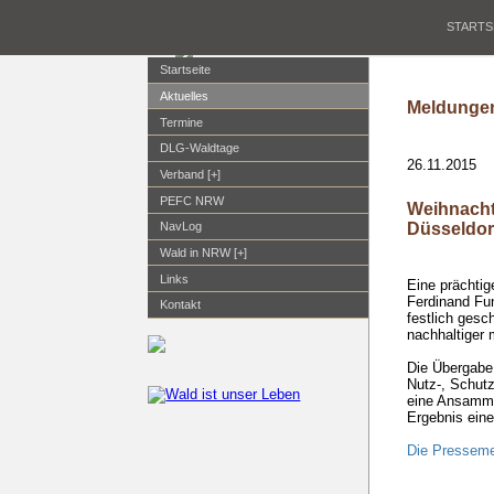
STARTS
Startseite
Aktuelles
Meldungen
Termine
DLG-Waldtage
26.11.2015
Verband [+]
PEFC NRW
Weihnacht
Düsseldor
NavLog
Wald in NRW [+]
Links
Eine prächti
Ferdinand Fun
Kontakt
festlich ges
nachhaltiger m
Die Übergabe
Nutz-, Schutz
eine Ansammlu
Ergebnis eine
Die Presseme