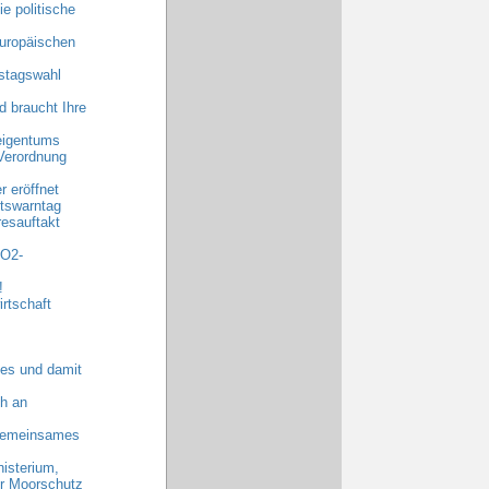
e politische
uropäischen
stagswahl
 braucht Ihre
eigentums
Verordnung
 eröffnet
tswarntag
esauftakt
CO2-
!
rtschaft
es und damit
h an
 gemeinsames
nisterium,
hr Moorschutz