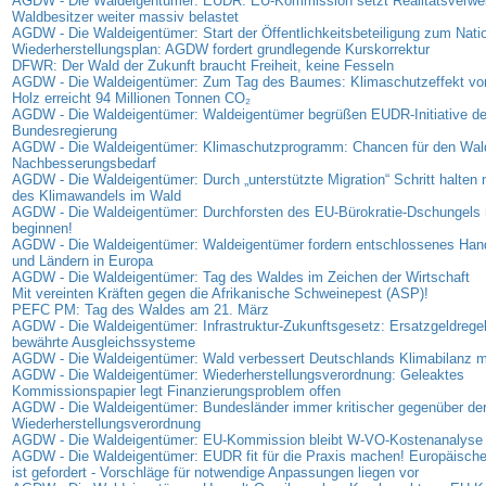
AGDW - Die Waldeigentümer: EUDR: EU-Kommission setzt Realitätsverweig
Waldbesitzer weiter massiv belastet
AGDW - Die Waldeigentümer: Start der Öffentlichkeitsbeteiligung zum Nati
Wiederherstellungsplan: AGDW fordert grundlegende Kurskorrektur
DFWR: Der Wald der Zukunft braucht Freiheit, keine Fesseln
AGDW - Die Waldeigentümer: Zum Tag des Baumes: Klimaschutzeffekt vo
Holz erreicht 94 Millionen Tonnen CO₂
AGDW - Die Waldeigentümer: Waldeigentümer begrüßen EUDR-Initiative de
Bundesregierung
AGDW - Die Waldeigentümer: Klimaschutzprogramm: Chancen für den Wal
Nachbesserungsbedarf
AGDW - Die Waldeigentümer: Durch „unterstützte Migration“ Schritt halte
des Klimawandels im Wald
AGDW - Die Waldeigentümer: Durchforsten des EU-Bürokratie-Dschungels 
beginnen!
AGDW - Die Waldeigentümer: Waldeigentümer fordern entschlossenes Han
und Ländern in Europa
AGDW - Die Waldeigentümer: Tag des Waldes im Zeichen der Wirtschaft
Mit vereinten Kräften gegen die Afrikanische Schweinepest (ASP)!
PEFC PM: Tag des Waldes am 21. März
AGDW - Die Waldeigentümer: Infrastruktur-Zukunftsgesetz: Ersatzgeldregel
bewährte Ausgleichssysteme
AGDW - Die Waldeigentümer: Wald verbessert Deutschlands Klimabilanz 
AGDW - Die Waldeigentümer: Wiederherstellungsverordnung: Geleaktes
Kommissionspapier legt Finanzierungsproblem offen
AGDW - Die Waldeigentümer: Bundesländer immer kritischer gegenüber de
Wiederherstellungsverordnung
AGDW - Die Waldeigentümer: EU-Kommission bleibt W-VO-Kostenanalyse 
AGDW - Die Waldeigentümer: EUDR fit für die Praxis machen! Europäisc
ist gefordert - Vorschläge für notwendige Anpassungen liegen vor