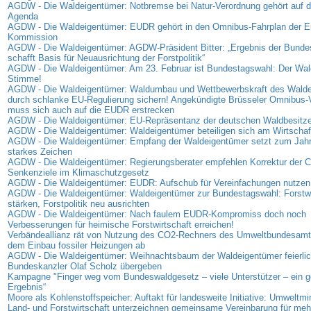
AGDW - Die Waldeigentümer: Notbremse bei Natur-Verordnung gehört auf di
Agenda
AGDW - Die Waldeigentümer: EUDR gehört in den Omnibus-Fahrplan der E
Kommission
AGDW - Die Waldeigentümer: AGDW-Präsident Bitter: „Ergebnis der Bunde
schafft Basis für Neuausrichtung der Forstpolitik“
AGDW - Die Waldeigentümer: Am 23. Februar ist Bundestagswahl: Der Wald
Stimme!
AGDW - Die Waldeigentümer: Waldumbau und Wettbewerbskraft des Wald
durch schlanke EU-Regulierung sichern! Angekündigte Brüsseler Omnibus-
muss sich auch auf die EUDR erstrecken
AGDW - Die Waldeigentümer: EU-Repräsentanz der deutschen Waldbesitzer
AGDW - Die Waldeigentümer: Waldeigentümer beteiligen sich am Wirtschaf
AGDW - Die Waldeigentümer: Empfang der Waldeigentümer setzt zum Jahr
starkes Zeichen
AGDW - Die Waldeigentümer: Regierungsberater empfehlen Korrektur der 
Senkenziele im Klimaschutzgesetz
AGDW - Die Waldeigentümer: EUDR: Aufschub für Vereinfachungen nutzen
AGDW - Die Waldeigentümer: Waldeigentümer zur Bundestagswahl: Forstwi
stärken, Forstpolitik neu ausrichten
AGDW - Die Waldeigentümer: Nach faulem EUDR-Kompromiss doch noch
Verbesserungen für heimische Forstwirtschaft erreichen!
Verbändeallianz rät von Nutzung des CO2-Rechners des Umweltbundesamt
dem Einbau fossiler Heizungen ab
AGDW - Die Waldeigentümer: Weihnachtsbaum der Waldeigentümer feierlic
Bundeskanzler Olaf Scholz übergeben
Kampagne "Finger weg vom Bundeswaldgesetz – viele Unterstützer – ein
Ergebnis“
Moore als Kohlenstoffspeicher: Auftakt für landesweite Initiative: Umweltmi
Land- und Forstwirtschaft unterzeichnen gemeinsame Vereinbarung für me