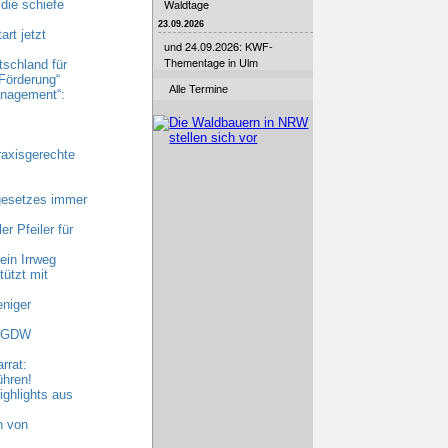
Waldtage
die schiefe
23.09.2026
rt jetzt
und 24.09.2026: KWF-
Thementage in Ulm
tschland für
Förderung“
Alle Termine
nagement“:
raxisgerechte
gesetzes immer
r Pfeiler für
ein Irrweg
ützt mit
niger
 AGDW
rrat:
ühren!
ghlights aus
n von