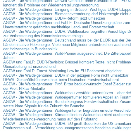
AGDW - Die Waldeigentümer: Umwelt-Omnibus ohne Kurskorrektur – EU-
ignoriert die Probleme der Wiederherstellungsverordnung
AGDW - Die Waldeigentümer: Einigung in Brüssel: Wichtiges EUDR-Etappen
AGDW - Die Waldeigentümer: Biomasseverordnung darf Holzenergie nicht
AGDW - Die Waldeigentümer: EUDR-Reform jetzt umsetzen
AGDW - Die Waldeigentümer und FabLF: Deutsche Umsetzungspläne zum
Umweltstrafrecht gefährden nachhaltige Land- und Forstwirtschaft
AGDW - Die Waldeigentümer: EUDR: Waldbesitzer begrüßen Vorschläge D
zur Verbesserung des Kommissionsvorschlags
AGDW - Die Waldeigentümer: Deutschland muss bei der EUDR aus der D
Länderinitiative Holzenergie: Viele neue Mitglieder unterstreichen wachse
der Holzenergie in Bundespolitik
AGDW - Die Waldeigentümer: Wald-Pionier ausgezeichnet: Die Zitterpappel
Jahres
AGDW und FabLF: EUDR-Revision: Brüssel korrigiert Texte, nicht Problem
Überarbeitung ist unzureichend
AGDW und FabLF: Forest Monitoring Law im EU-Parlament abgelehnt
AGDW - Die Waldeigentümer: EUDR in der jetzigen Form nicht umsetzbar
DFWR: Geschäftsführerwechsel beim Deutschen Forstwirtschaftsrat
AGDW - Die Waldeigentümer: Prof. Bitter beglückwünscht Josef Ziegler zur
der Prof. Niklas-Medaille
AGDW - Die Waldeigentümer: Waldumbau verstärkt unterstützen – aber rich
AGDW - Die Waldeigentümer: Waldeigentümer formulieren Appell an Forstmi
AGDW - Die Waldeigentümer: Bundeskongress Forstwirtschaftlicher Zus
setzte klare Signale für die Zukunft der Branche
AGDW - Die Waldeigentümer: Waldeigentümer begrüßen erneute Verschie
AGDW - Die Waldeigentümer: Klimaresilienten Waldumbau nicht ausbrems
Wiederherstellungs-Verordnung muss auf den Prüfstand
AGDW - Die Waldeigentümer: EUDR: EU greift Bedenken der US-amerikan
Produzenten auf – Vermeidung von unangemessenen Handelsauswirkunge