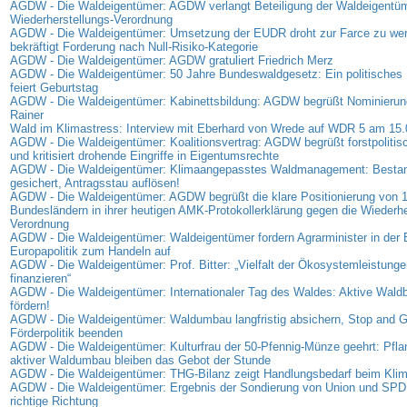
AGDW - Die Waldeigentümer: AGDW verlangt Beteiligung der Waldeigentüm
Wiederherstellungs-Verordnung
AGDW - Die Waldeigentümer: Umsetzung der EUDR droht zur Farce zu w
bekräftigt Forderung nach Null-Risiko-Kategorie
AGDW - Die Waldeigentümer: AGDW gratuliert Friedrich Merz
AGDW - Die Waldeigentümer: 50 Jahre Bundeswaldgesetz: Ein politisches 
feiert Geburtstag
AGDW - Die Waldeigentümer: Kabinettsbildung: AGDW begrüßt Nominierung
Rainer
Wald im Klimastress: Interview mit Eberhard von Wrede auf WDR 5 am 15
AGDW - Die Waldeigentümer: Koalitionsvertrag: AGDW begrüßt forstpolitis
und kritisiert drohende Eingriffe in Eigentumsrechte
AGDW - Die Waldeigentümer: Klimaangepasstes Waldmanagement: Bestan
gesichert, Antragsstau auflösen!
AGDW - Die Waldeigentümer: AGDW begrüßt die klare Positionierung von 
Bundesländern in ihrer heutigen AMK-Protokollerklärung gegen die Wiederhe
Verordnung
AGDW - Die Waldeigentümer: Waldeigentümer fordern Agrarminister in der
Europapolitik zum Handeln auf
AGDW - Die Waldeigentümer: Prof. Bitter: „Vielfalt der Ökosystemleistunge
finanzieren“
AGDW - Die Waldeigentümer: Internationaler Tag des Waldes: Aktive Waldb
fördern!
AGDW - Die Waldeigentümer: Waldumbau langfristig absichern, Stop and G
Förderpolitik beenden
AGDW - Die Waldeigentümer: Kulturfrau der 50-Pfennig-Münze geehrt: Pfl
aktiver Waldumbau bleiben das Gebot der Stunde
AGDW - Die Waldeigentümer: THG-Bilanz zeigt Handlungsbedarf beim Kli
AGDW - Die Waldeigentümer: Ergebnis der Sondierung von Union und SPD: S
richtige Richtung