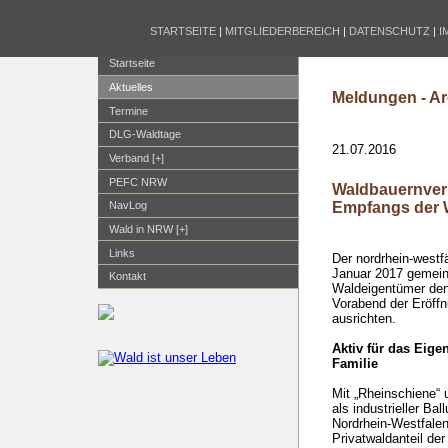
STARTSEITE
|
MITGLIEDERBEREICH
|
DATENSCHUTZ
|
I
Startseite
Aktuelles
Meldungen - Ar
Termine
DLG-Waldtage
21.07.2016
Verband [+]
PEFC NRW
Waldbauernver
Empfangs der 
NavLog
Wald in NRW [+]
Links
Der nordrhein-west
Januar 2017 gemei
Kontakt
Waldeigentümer de
Vorabend der Eröff
ausrichten.
Aktiv für das Eige
Familie
Mit „Rheinschiene“ 
als industrieller Ba
Nordrhein-Westfale
Privatwaldanteil de