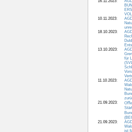
16.11.2023:
AGD
BUN
ERS
VOL
10.11.2023:
AGDW
Natu
unre
18.10.2023:
AGD
Rech
Duld
Ents
13.10.2023:
AGD
Grem
für 
(SV
Schl
Vors
Vert
11.10.2023:
AGD
Wald
Natu
Bund
zur
21.09.2023:
Oﬀen
Stär
Bun
(BE
21.09.2023:
AGD
Wald
ist 