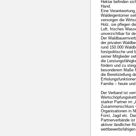
Hektar befinden sich
Hand.
Eine Verantwortung
Waldeigentümer sei
versorgen die Wirt
Holz, sie pflegen di
Luft, frisches Wass
unverzichtbar für d
Der Waldbauernverba
der privaten Waldbe
rund 150.000 Waldbe
forstpolitische und
seiner Mitglieder s
die Leistungsfähigk
fördern und zu steig
besonderem Maße fü
die Bereitstellung d
Erholungsfunktionen
Familie – heute und
Der Verband ist vern
Wertschöpfungskette
starker Partner im 
Zusammenschluss v
Organisationen in 
Forst, Jagd etc. D
Partnerverbände ist
aktiver ländlicher 
wettbewerbsfähigen 