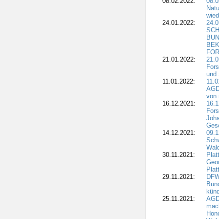
08.02.2022:
08.
Natu
wied
24.01.2022:
24.
SCH
BUN
BEK
FOR
21.01.2022:
21.0
Fors
und 
11.01.2022:
11.0
AGDW
von 
16.12.2021:
16.1
Fors
Joha
Gesc
14.12.2021:
09.1
Schw
Wal
30.11.2021:
Plat
Geo
Plat
29.11.2021:
DFWR
Bun
künd
25.11.2021:
AGD
mach
Hono