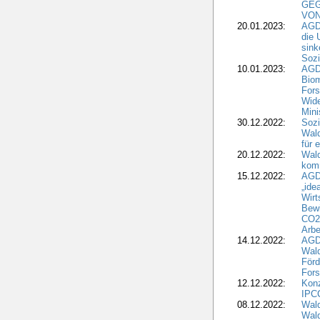
GEG
VON
20.01.2023:
AGDW
die 
sink
Sozi
10.01.2023:
AGD
Biom
Fors
Wide
Mini
30.12.2022:
Sozi
Wald
für 
20.12.2022:
Wal
komm
15.12.2022:
AGD
„ide
Wirt
Bewi
CO2-
Arbe
14.12.2022:
AGD
Wald
Förd
Fors
12.12.2022:
Konz
IPCC
08.12.2022:
Wald
Wald