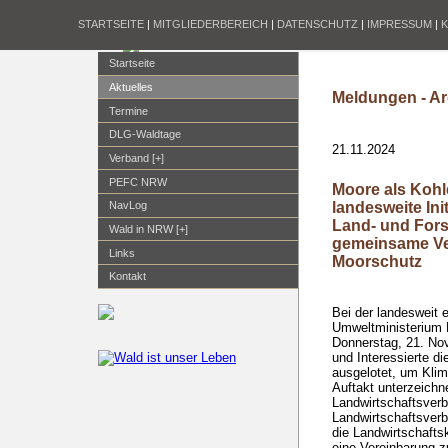
STARTSEITE
|
MITGLIEDERBEREICH
|
DATENSCHUTZ
|
IMPRESSUM
|
Startseite
Aktuelles
Meldungen - Ar
Termine
DLG-Waldtage
21.11.2024
Verband [+]
PEFC NRW
Moore als Kohle
landesweite Ini
NavLog
Land- und Fors
Wald in NRW [+]
gemeinsame Ve
Links
Moorschutz
Kontakt
Bei der landesweit
Umweltministerium 
Donnerstag, 21. No
und Interessierte d
ausgelotet, um Kli
Auftakt unterzeichn
Landwirtschaftsverb
Landwirtschaftsver
die Landwirtschaft
eine Vereinbarung 