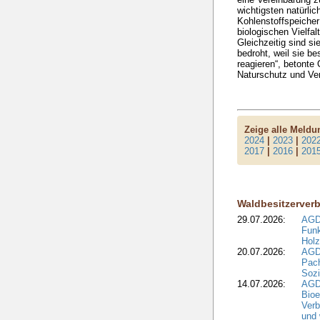
wichtigsten natürlic
Kohlenstoffspeicher 
biologischen Vielfa
Gleichzeitig sind s
bedroht, weil sie b
reagieren“, betonte 
Naturschutz und Ve
Zeige alle Meld
2024
|
2023
|
202
2017
|
2016
|
201
Waldbesitzerver
29.07.2026:
AGD
Funk
Holz
20.07.2026:
AGDW
Pach
Sozi
14.07.2026:
AGD
Bioe
Verb
und 