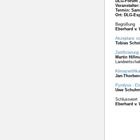
DLG-Forum „
Veranstalte
Termin: Sams
Ort: DLG-Exp
Begrüßung
Eberhard v.
Akzeptanz von
Tobias Scho
Zertifizieru
Martin Hillm
Landwirtscha
Klimazertifik
Jan-Thorbe
Pyrolyse - E
Uwe Schuh
Schlusswort
Eberhard v.