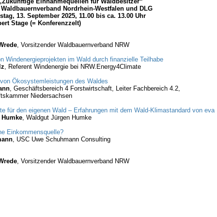
Zukünftige Einnahmequellen für Waldbesitzer“
r: Waldbauernverband Nordrhein-Westfalen und DLG
tag, 13. September 2025, 11.00 bis ca. 13.00 Uhr
ert Stage (= Konferenzzelt)
 Wrede
, Vorsitzender Waldbauernverband NRW
 Windenergieprojekten im Wald durch finanzielle Teilhabe
lz
, Referent Windenergie bei NRW.Energy4Climate
ng von Ökosystemleistungen des Waldes
ann
, Geschäftsbereich 4 Forstwirtschaft, Leiter Fachbereich 4.2,
ftskammer Niedersachsen
ate für den eigenen Wald – Erfahrungen mit dem Wald-Klimastandard von eva
n Humke
, Waldgut Jürgen Humke
ine Einkommensquelle?
mann
, USC Uwe Schuhmann Consulting
 Wrede
, Vorsitzender Waldbauernverband NRW