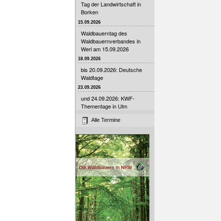
Tag der Landwirtschaft in
Borken
15.09.2026
Waldbauerntag des
Waldbauernverbandes in
Werl am 15.09.2026
18.09.2026
bis 20.09.2026: Deutsche
Waldtage
23.09.2026
und 24.09.2026: KWF-
Thementage in Ulm
Alle Termine