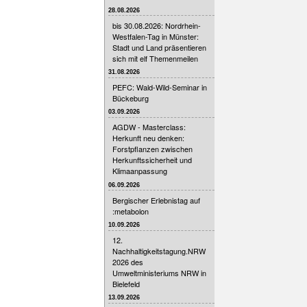
28.08.2026
bis 30.08.2026: Nordrhein-
Westfalen-Tag in Münster:
Stadt und Land präsentieren
sich mit elf Themenmeilen
31.08.2026
PEFC: Wald-Wild-Seminar in
Bückeburg
03.09.2026
AGDW - Masterclass:
Herkunft neu denken:
Forstpflanzen zwischen
Herkunftssicherheit und
Klimaanpassung
06.09.2026
Bergischer Erlebnistag auf
:metabolon
10.09.2026
12.
Nachhaltigkeitstagung.NRW
2026 des
Umweltministeriums NRW in
Bielefeld
13.09.2026