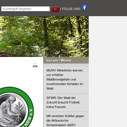
|
| FOLGE UNS:
Lies mich - Wichtig!
MUNV: Ministerien warnen
vor erhöhter
Waldbrandgefahr und
zunehmenden Schäden im
Wald
DFWR: Der Wald der
Zukunft braucht Freiheit,
keine Fesseln
Mit vereinten Kräften gegen
die Afrikanische
Schweinepest (ASP)!