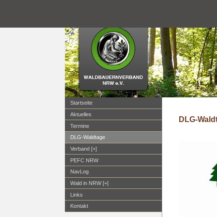
Startseite
Aktuelles
DLG-Wald
Termine
DLG-Waldtage
Verband [+]
PEFC NRW
NavLog
Wald in NRW [+]
Links
Kontakt