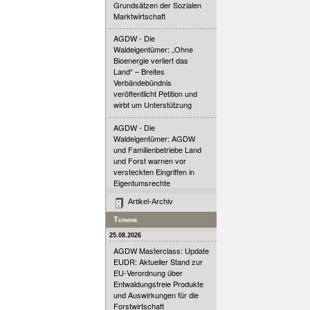
Grundsätzen der Sozialen
Marktwirtschaft
AGDW - Die
Waldeigentümer: „Ohne
Bioenergie verliert das
Land“ – Breites
Verbändebündnis
veröffentlicht Petition und
wirbt um Unterstützung
AGDW - Die
Waldeigentümer: AGDW
und Familienbetriebe Land
und Forst warnen vor
versteckten Eingriffen in
Eigentumsrechte
Artikel-Archiv
Termine
25.08.2026
AGDW Masterclass: Update
EUDR: Aktueller Stand zur
EU-Verordnung über
Entwaldungsfreie Produkte
und Auswirkungen für die
Forstwirtschaft