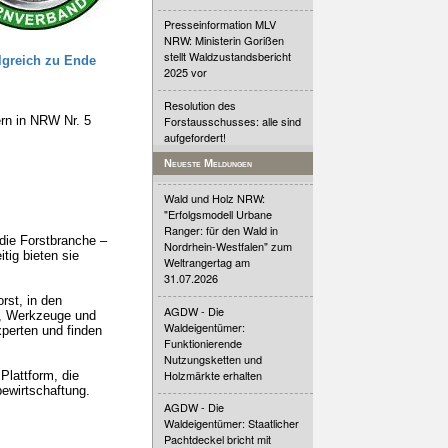
Presseinformation MLV
NRW: Ministerin Gorißen
stellt Waldzustandsbericht
lgreich zu Ende
2025 vor
Resolution des
rn in NRW Nr. 5
Forstausschusses: alle sind
aufgefordert!
Neueste Meldungen
Wald und Holz NRW:
"Erfolgsmodell Urbane
Ranger: für den Wald in
die Forstbranche –
Nordrhein-Westfalen" zum
tig bieten sie
Weltrangertag am
31.07.2026
rst, in den
AGDW - Die
n, Werkzeuge und
Waldeigentümer:
xperten und finden
Funktionierende
Nutzungsketten und
Holzmärkte erhalten
Plattform, die
ewirtschaftung.
AGDW - Die
Waldeigentümer: Staatlicher
Pachtdeckel bricht mit