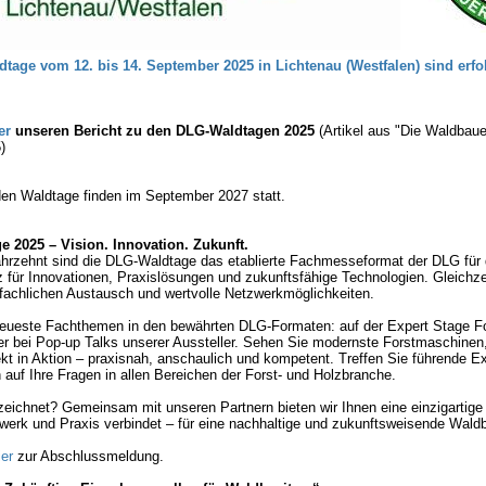
tage vom 12. bis 14. September 2025 in Lichtenau (Westfalen) sind erfo
er
unseren Bericht zu den DLG-Waldtagen 2025
(Artikel aus "Die Waldbaue
)
n Waldtage finden im September 2027 statt.
 2025 – Vision. Innovation. Zukunft.
hrzehnt sind die DLG-Waldtage das etablierte Fachmesseformat der DLG für 
z für Innovationen, Praxislösungen und zukunftsfähige Technologien. Gleichzei
 fachlichen Austausch und wertvolle Netzwerkmöglichkeiten.
neueste Fachthemen in den bewährten DLG-Formaten: auf der Expert Stage Fo
der bei Pop-up Talks unserer Aussteller. Sehen Sie modernste Forstmaschine
ekt in Aktion – praxisnah, anschaulich und kompetent. Treffen Sie führende E
 auf Ihre Fragen in allen Bereichen der Forst- und Holzbranche.
ichnet? Gemeinsam mit unseren Partnern bieten wir Ihnen eine einzigartige 
erk und Praxis verbindet – für eine nachhaltige und zukunftsweisende Waldb
ier
zur Abschlussmeldung.