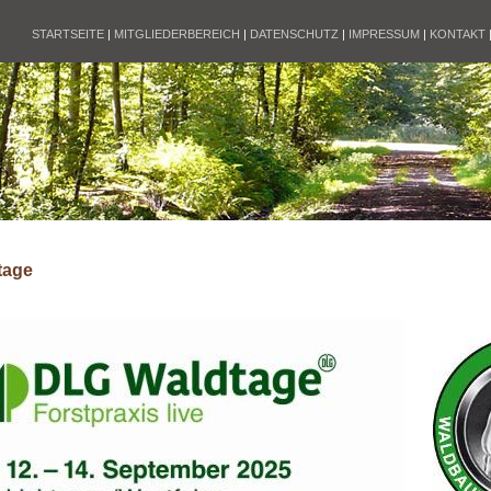
STARTSEITE
|
MITGLIEDERBEREICH
|
DATENSCHUTZ
|
IMPRESSUM
|
KONTAKT
tage