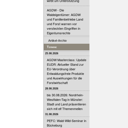
wirbt um Unterstützung
AGDW - Die
Waldeigentümer: AGDW
und Familienbetriebe Land
und Forst warnen vor
versteckten Eingriffen in
Eigentumsrechte
Artikel-Archiv
Termine
25.08.2026
AGDW Masterclass: Update
EUDR: Aktueller Stand zur
EU-Verordnung über
Entwaldungsfreie Produkte
und Auswirkungen für die
Forstwirtschaft
28.08.2026
bis 30.08.2026: Nordrhein-
Westfalen-Tag in Münster:
Stadt und Land präsentieren
sich mit elf Themenmeilen
31.08.2026
PEFC: Wald-Wild-Seminar in
Bückeburg