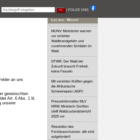
|
| FOLGE UNS:
Lies mich - Wichtig!
MUNV: Ministerien warnen
vor erhöhter
Waldbrandgefahr und
zunehmenden Schäden im
Wald
DFWR: Der Wald der
Zukunft braucht Freiheit,
keine Fesseln
Felder an uns
Mit vereinten Kräften gegen
die Afrikanische
Schweinepest (ASP)!
 der gewünschten
et Art. 6 Abs. 1 lit.
Presseinformation MLV
g unserer
NRW: Ministerin Gorißen
stellt Waldzustandsbericht
2025 vor
Resolution des
Forstausschusses: alle sind
aufgefordert!