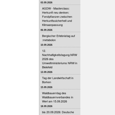
03.09.2026
AGDW - Masterclass:
Herkunft neu denken:
Forstpflanzen zwischen
Herkunftssicherheit und
Klimaanpassung
06.09.2026
Bergischer Erlebnistag auf
:metabolon
10.09.2026
12.
Nachhaltigkeitstagung.NRW
2026 des
Umweltministeriums NRW in
Bielefeld
13.09.2026
Tag der Landwirtschaft in
Borken
15.09.2026
Waldbauerntag des
Waldbauernverbandes in
Werl am 15.09.2026
18.09.2026
bis 20.09.2026: Deutsche