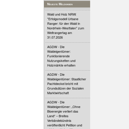
Neueste Meldungen
Wald und Holz NRW:
"Erfolgsmodell Urbane
Ranger: für den Wald in
Nordrhein-Westfalen" zum
Weltrangertag am
31.07.2026
AGDW - Die
Waldeigentümer:
Funktionierende
Nutzungsketten und
Holzmärkte erhalten
AGDW - Die
Waldeigentümer: Staatlicher
Pachtdeckel bricht mit
Grundsätzen der Sozialen
Marktwirtschaft
AGDW - Die
Waldeigentümer: „Ohne
Bioenergie verliert das
Land“ – Breites
Verbändebündnis
veröffentlicht Petition und