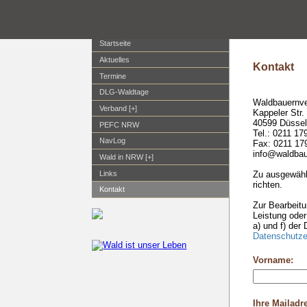
Startseite
Aktuelles
Kontakt
Termine
DLG-Waldtage
Waldbauernve
Verband [+]
Kappeler Str.
40599 Düssel
PEFC NRW
Tel.: 0211 17
NavLog
Fax: 0211 17
info@waldbau
Wald in NRW [+]
Zu ausgewählt
Links
richten.
Kontakt
Zur Bearbeitu
Leistung oder 
a) und f) de
Datenschutze
Vorname:
Ihre Mailadr