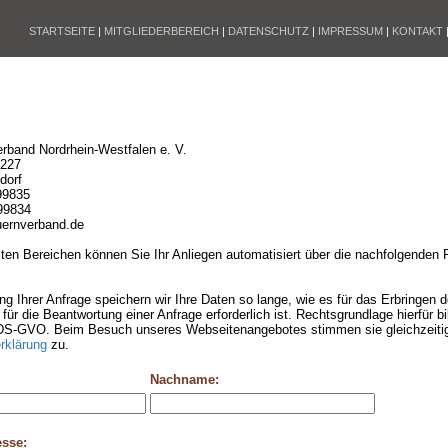
STARTSEITE
|
MITGLIEDERBEREICH
|
DATENSCHUTZ
|
IMPRESSUM
|
KONTAKT
rband Nordrhein-Westfalen e. V.
 227
dorf
99835
99834
ernverband.de
en Bereichen können Sie Ihr Anliegen automatisiert über die nachfolgenden 
ng Ihrer Anfrage speichern wir Ihre Daten so lange, wie es für das Erbringen
für die Beantwortung einer Anfrage erforderlich ist. Rechtsgrundlage hierfür bild
r DS-GVO. Beim Besuch unseres Webseitenangebotes stimmen sie gleichzeiti
rklärung
zu.
Nachname:
esse: