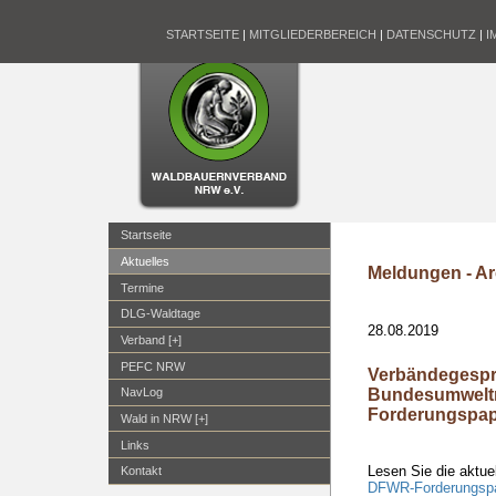
STARTSEITE
|
MITGLIEDERBEREICH
|
DATENSCHUTZ
|
I
Startseite
Aktuelles
Meldungen - Ar
Termine
DLG-Waldtage
28.08.2019
Verband [+]
PEFC NRW
Verbändegespr
Bundesumweltm
NavLog
Forderungspap
Wald in NRW [+]
Links
Lesen Sie die aktue
Kontakt
DFWR-Forderungspa