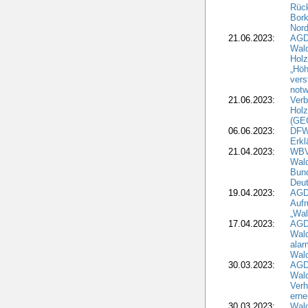
Rück
Bork
Nord
21.06.2023:
AGD
Wal
Holz
„Höh
vers
notw
21.06.2023:
Verb
Holz
(GE
06.06.2023:
DFW
Erkl
21.04.2023:
WBV
Wald
Bund
Deu
19.04.2023:
AGD
Aufr
„Wal
17.04.2023:
AGD
Wald
alar
Wald
30.03.2023:
AGD
Wald
Verh
erne
30.03.2023:
Wal