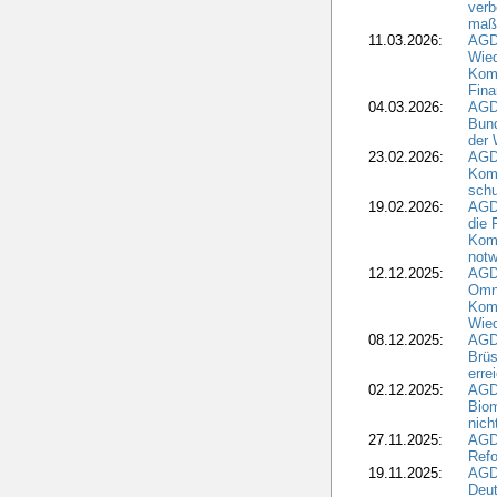
verb
maß
11.03.2026:
AGD
Wied
Komm
Fina
04.03.2026:
AGD
Bund
der 
23.02.2026:
AGD
Kom
schu
19.02.2026:
AGDW
die 
Komm
notw
12.12.2025:
AGD
Omni
Komm
Wied
08.12.2025:
AGDW
Brüs
erre
02.12.2025:
AGD
Biom
nic
27.11.2025:
AGD
Refo
19.11.2025:
AGD
Deu