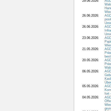
29.06.2026:
AGD
Wal
Hand
Wied
26.06.2026:
AGD
posi
Umwe
26.06.2026:
AGD
Infr
Umwe
23.06.2026:
AGD
Papi
Wied
21.05.2026:
AGD
Präs
best
20.05.2026:
AGD
Präs
Wal
06.05.2026:
AGD
Geb
Kask
Über
05.05.2026:
AGD
Komm
fort
04.05.2026:
AGDW
Öffe
Wied
grun