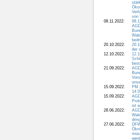
stär
Ökos
Verf
von 
08.11.2022:
08.1
AGDW
Bun
Wald
bedr
20.10.2022:
20.1
der 
12.10.2022:
12.1
Schi
best
21.09.2022:
AGD
Bun
Vors
unse
15.09.2022:
PM 
14.0
15.09.2022:
AGDW
Prot
ist 
28.06.2022:
AGD
Wal
drin
27.06.2022:
DFW
Ökos
müss
wer