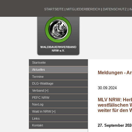
STARTSEITE
|
MITGLIEDERBEREICH
|
DATENSCHUTZ
|
I
Startseite
Aktuelles
Meldungen - Ar
Termine
DLG-Waldtage
30.09.2024
Verband [+]
PEFC NRW
MLV NRW: Herbs
westfälischen
NavLog
weiter für den 
Wald in NRW [+]
Links
27. September 202
Kontakt