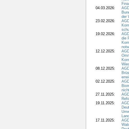
Fina
04.03.2026:
AGD
Bund
der 
23.02.2026:
AGD
Kom
schu
19.02.2026:
AGDW
die 
Komm
notw
12.12.2025:
AGD
Omni
Komm
Wied
08.12.2025:
AGDW
Brüs
erre
02.12.2025:
AGD
Biom
nic
27.11.2025:
AGD
Refo
19.11.2025:
AGD
Deu
Umwe
Land
17.11.2025:
AGD
Wald
Deut