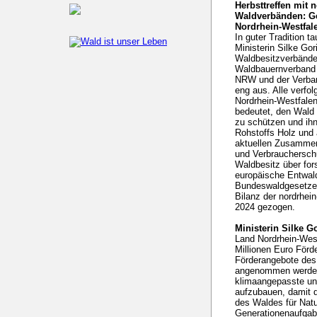
Herbsttreffen mit 
Waldverbänden: Ge
Nordrhein-Westfal
In guter Tradition 
Ministerin Silke Go
Waldbesitzverbände 
Waldbauernverband
NRW und der Verban
eng aus. Alle verfo
Nordrhein-Westfalen
bedeutet, den Wald 
zu schützen und ihn
Rohstoffs Holz und 
aktuellen Zusammenk
und Verbrauchersch
Waldbesitz über for
europäische Entwal
Bundeswaldgesetze
Bilanz der nordrhei
2024 gezogen.
Ministerin Silke G
Land Nordrhein-Wes
Millionen Euro Förde
Förderangebote des
angenommen werden.
klimaangepasste un
aufzubauen, damit d
des Waldes für Natu
Generationenaufgab