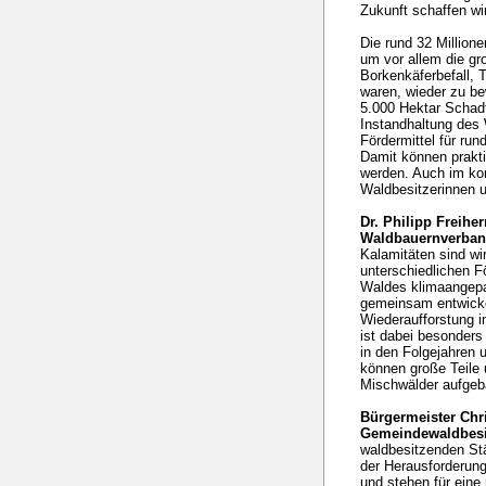
Zukunft schaffen wi
Die rund 32 Millione
um vor allem die gr
Borkenkäferbefall, 
waren, wieder zu be
5.000 Hektar Schadf
Instandhaltung des
Fördermittel für run
Damit können prakti
werden. Auch im ko
Waldbesitzerinnen u
Dr. Philipp Freihe
Waldbauernverba
Kalamitäten sind wi
unterschiedlichen F
Waldes klimaangepa
gemeinsam entwicke
Wiederaufforstung 
ist dabei besonders 
in den Folgejahren 
können große Teile 
Mischwälder aufgeba
Bürgermeister Chr
Gemeindewaldbesi
waldbesitzenden St
der Herausforderung
und stehen für eine 