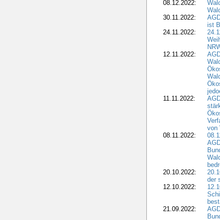
08.12.2022:
Wald
Wald
30.11.2022:
AGD
ist 
24.11.2022:
24.
Wei
NR
12.11.2022:
AGD
Wal
Ökos
Wald
Ökos
jedo
11.11.2022:
AGD
stär
Ökos
Verf
von 
08.11.2022:
08.1
AGDW
Bun
Wald
bedr
20.10.2022:
20.1
der 
12.10.2022:
12.1
Schi
best
21.09.2022:
AGD
Bun