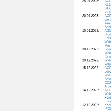
24.01.2023:
AGD
KLE
GEG
VON
20.01.2023:
AGDW
die 
sink
Sozi
10.01.2023:
AGD
Biom
Fors
Wide
Mini
30.12.2022:
Sozi
Wald
für 
20.12.2022:
Wal
komm
15.12.2022:
AGD
„ide
Wirt
Bewi
CO2-
Arbe
14.12.2022:
AGD
Wald
Förd
Fors
12.12.2022:
Konz
IPCC