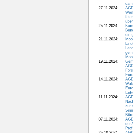
dami
27.11.2024:
AGD
Wei
feie
übe
25.11.2024:
Kam
Bund
ein
21.11.2024:
Moor
land
Land
geme
Moo
19.11.2024:
Gem
AGD
For
Euro
14.11.2024:
AGD
Wal
Eur
Ent
11.11.2024:
AGDW
Nach
zur 
Sinn
Büro
07.11.2024:
AGD
der 
Prof
25.10.2024:
AGD