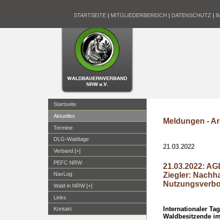
STARTSEITE
|
MITGLIEDERBEREICH
|
DATENSCHUTZ
|
I
Startseite
Aktuelles
Meldungen - Ar
Termine
DLG-Waldtage
21.03.2022
Verband [+]
PEFC NRW
21.03.2022: AG
Ziegler: Nachha
NavLog
Nutzungsverbo
Wald in NRW [+]
Links
Internationaler T
Kontakt
Waldbesitzende im