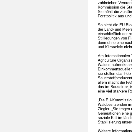
zahlreichen Verordn
Kommission die Sta
Sie höhlt die Zustän
Forstpolitik aus un
So sieht die EU-Biod
der Land- und Meere
einschließlich der 
Stilllegungen von Fl
denn ohne eine nach
und Klimaziele nicht
Am Internationalen
Agriculture Organiz
Waldes aufmerksam:
Einkommensquelle f
sie stellen das Holz
Sauerstoffproduzent
allem macht die FAO
das im Bausektor, i
eine viel stärkere R
„Die EU-Kommission
Waldbesitzenden im
Ziegler. „Sie trage
Generationen eine g
soziale Kitt im län
Stabilisierung unser
Weitere Information