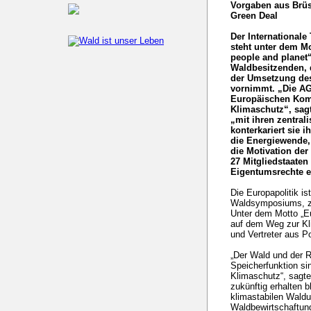
Vorgaben aus Brüss
Green Deal
Der International
steht unter dem M
people and planet“
Waldbesitzenden,
der Umsetzung des
vornimmt. „Die AG
Europäischen Kom
Klimaschutz“, sag
„mit ihren zentral
konterkariert sie 
die Energiewende,
die Motivation der
27 Mitgliedstaaten
Eigentumsrechte e
Die Europapolitik i
Waldsymposiums, z
Unter dem Motto „E
auf dem Weg zur Kli
und Vertreter aus Po
„Der Wald und der R
Speicherfunktion si
Klimaschutz“, sagte
zukünftig erhalten 
klimastabilen Wald
Waldbewirtschaftung