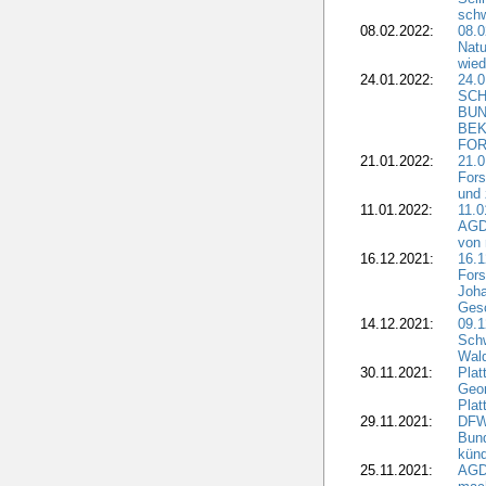
schw
08.02.2022:
08.
Natu
wied
24.01.2022:
24.
SCH
BUN
BEK
FOR
21.01.2022:
21.0
Fors
und 
11.01.2022:
11.0
AGDW
von 
16.12.2021:
16.1
Fors
Joha
Gesc
14.12.2021:
09.1
Schw
Wal
30.11.2021:
Plat
Geo
Plat
29.11.2021:
DFWR
Bun
künd
25.11.2021:
AGD