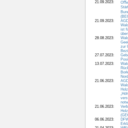
21.09.2023:
Oﬀen
Stär
Bun
(BE
21.09.2023:
AGD
Wald
ist 
über
28.08.2023:
Wald
Geei
zur 
Bezi
27.07.2023:
Geb
Posi
13.07.2023:
Wald
Rück
Bork
Nord
21.06.2023:
AGD
Wal
Holz
„Höh
vers
notw
21.06.2023:
Verb
Holz
(GE
06.06.2023:
DFW
Erkl
21.04.2023:
WBV