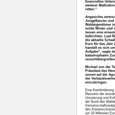
finanziellen Unter
weiterer Maßnahme
retten.“
Angesichts vertroc
Jungpflanzen und 
Waldeigentümer i
milde Winter und 
lassen eine erneu
befürchten. Laut B
die aktuelle Scha
Euro für das Jahr 
handelt es sich um
Aufgabe“, sagte d
katastrophalen Zus
ressortübergreifen
Michael von der 
Präsident des Hes
nimmt auf der Agr
der Verbandsvertre
einzubringen.
Eine Kernforderung 
Ressorts der einzel
Umsetzung und Kofin
der Bund den Walde
Gemeinschaftsaufga
des Küstenschutzes
um 25 Millionen Eur