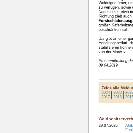
Waldeigentümer, um ü
zu verfügen, sowie
Nadelholzes etwa in
Richtung zielt auch
Forstschädenausg
großen Käferholzme
beschränken soll.
„Es gibt an einer g
Handlungsbedarf, d
stabilisieren könne
von der Marwitz.
Pressemitteilung d
09.04.2019
Zeige alle Meld
2024
|
2023
|
202
2017
|
2016
|
201
Waldbesitzerver
29.07.2026:
AGD
Funk