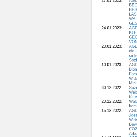
27.01.2023:
AGD
BEG
BEI
LAS
WA
GES
24.01.2023:
AGD
KLE
GEG
VON
20.01.2023:
AGDW
die 
sink
Sozi
10.01.2023:
AGD
Biom
Fors
Wide
Mini
30.12.2022:
Sozi
Wald
für 
20.12.2022:
Wal
komm
15.12.2022:
AGD
„ide
Wirt
Bewi
CO2-
Arbe