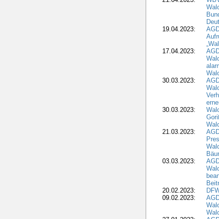
Wald
Bund
Deu
19.04.2023:
AGD
Aufr
„Wal
17.04.2023:
AGD
Wald
alar
Wald
30.03.2023:
AGD
Wald
Verh
erne
30.03.2023:
Wal
Gori
Wald
21.03.2023:
AGD
Pres
Wald
Bäu
03.03.2023:
AGD
Wald
bean
Beit
20.02.2023:
DFW
09.02.2023:
AGD
Wald
Wald