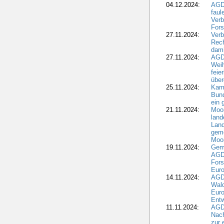
04.12.2024:
AGD
fau
Verb
Fors
27.11.2024:
Verb
Rec
dami
27.11.2024:
AGD
Wei
feie
übe
25.11.2024:
Kam
Bund
ein
21.11.2024:
Moor
land
Land
geme
Moo
19.11.2024:
Gem
AGD
For
Euro
14.11.2024:
AGD
Wal
Eur
Ent
11.11.2024:
AGDW
Nach
zur 