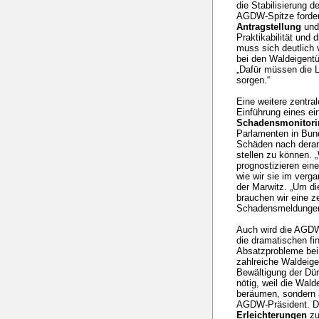
die Stabilisierung 
AGDW-Spitze forder
Antragstellung
und
Praktikabilität und 
muss sich deutlich 
bei den Waldeigent
„Dafür müssen die L
sorgen.“
Eine weitere zentra
Einführung eines ei
Schadensmonitori
Parlamenten in Bund
Schäden nach derar
stellen zu können.
prognostizieren ei
wie wir sie im verg
der Marwitz. „Um di
brauchen wir eine ze
Schadensmeldunge
Auch wird die AGDW
die dramatischen fi
Absatzprobleme bei
zahlreiche Waldeige
Bewältigung der Dür
nötig, weil die Wald
beräumen, sondern 
AGDW-Präsident. D
Erleichterungen
zu