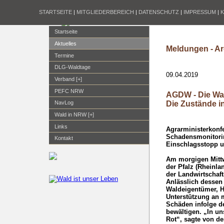
STARTSEITE
|
MITGLIEDERBEREICH
|
DATENSCHUTZ
|
IMPRESSUM
|
Startseite
Aktuelles
Meldungen - Ar
Termine
DLG-Waldtage
09.04.2019
Verband [+]
PEFC NRW
AGDW - Die Wal
Die Zustände i
NavLog
Wald in NRW [+]
Links
Agrarministerkonf
Schadensmonitorin
Kontakt
Einschlagsstopp un
Am morgigen Mittw
der Pfalz (Rheinla
der Landwirtschaf
Anlässlich dessen
Waldeigentümer, H
Unterstützung an 
Schäden infolge d
bewältigen. „In u
Rot“, sagte von d