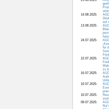
grei
Prod
una
14.08.2025:
AGD
Deut
auf 
13.08.2025:
AGD
Bila
jetz
hand
24.07.2025:
AGDW
„Kos
für 
Summ
Förd
22.07.2025:
AGD
För
Wald
zu 
16.07.2025:
AGD
Aufw
Unfa
10.07.2025:
AGD
Euro
pra
10.07.2025:
Reso
sind
09.07.2025:
AGD
Ruf