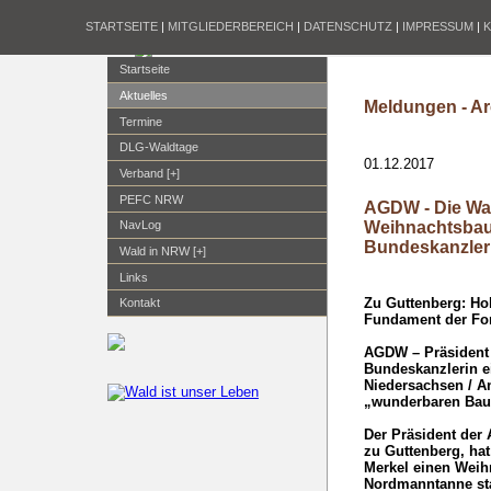
STARTSEITE
|
MITGLIEDERBEREICH
|
DATENSCHUTZ
|
IMPRESSUM
|
Startseite
Aktuelles
Meldungen - Ar
Termine
DLG-Waldtage
01.12.2017
Verband [+]
PEFC NRW
AGDW - Die Wa
Weihnachtsbau
NavLog
Bundeskanzler
Wald in NRW [+]
Links
Zu Guttenberg: Ho
Kontakt
Fundament der For
AGDW – Präsident 
Bundeskanzlerin 
Niedersachsen / An
„wunderbaren Ba
Der Präsident der
zu Guttenberg, ha
Merkel einen Wei
Nordmanntanne st