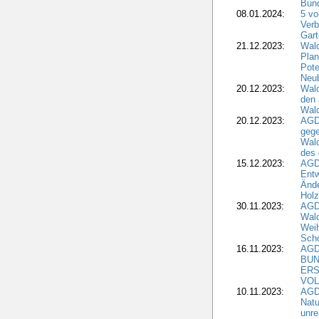
Bund
08.01.2024:
5 vo
Verb
Gar
21.12.2023:
Wald
Plan
Pote
Neub
20.12.2023:
Wald
den 
Wal
20.12.2023:
AGD
gege
Wald
des
15.12.2023:
AGD
Entw
Änd
Hol
30.11.2023:
AGD
Wal
Wei
Sch
16.11.2023:
AGD
BUN
ERS
VOL
10.11.2023:
AGDW
Natu
unre