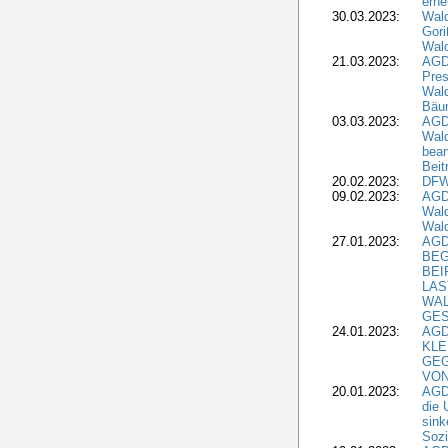
erne
30.03.2023:
Wal
Gori
Wald
21.03.2023:
AGD
Pres
Wald
Bäu
03.03.2023:
AGD
Wald
bean
Beit
20.02.2023:
DFW
09.02.2023:
AGD
Wald
Wald
27.01.2023:
AGD
BEG
BEI
LAS
WA
GES
24.01.2023:
AGD
KLE
GEG
VON
20.01.2023:
AGDW
die 
sink
Sozi