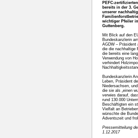
PEFC-zertifizierte
bereits in der 3. G
unserer nachhalti
Familienforstbetr
wichtiger Pfeiler 
Guttenberg.
Mit Blick auf den EU
Bundeskanzlerin am
AGDW – Präsident a
die die nachhaltige 
die bereits eine lan
Verwendung von Ho
verhindert Holzimpo
Nachhaltigkeitsstan
Bundeskanzlerin Ang
Leben, Präsident d
Niedersachsen, und 
die sie als „einen 
verwies darauf, das
rund 130.000 Unter
Beschäftigten ein st
Vielfalt an Betriebe
wünschte die Bundes
Adventszeit und fr
Pressemitteilung d
1.12.2017