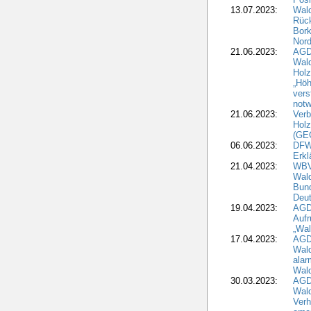
13.07.2023:
Wald
Rück
Bork
Nord
21.06.2023:
AGD
Wal
Holz
„Höh
vers
notw
21.06.2023:
Verb
Holz
(GE
06.06.2023:
DFW
Erkl
21.04.2023:
WBV
Wald
Bund
Deu
19.04.2023:
AGD
Aufr
„Wal
17.04.2023:
AGD
Wald
alar
Wald
30.03.2023:
AGD
Wald
Verh