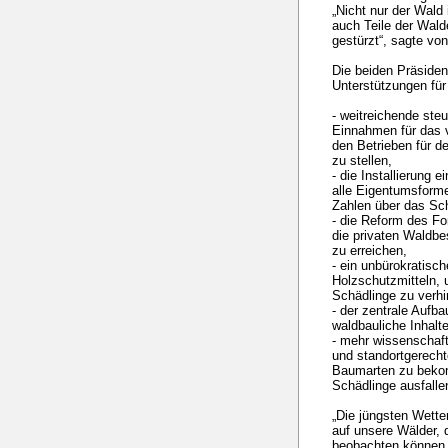
„Nicht nur der Wald
auch Teile der Wald
gestürzt“, sagte vo
Die beiden Präsiden
Unterstützungen für
- weitreichende ste
Einnahmen für das 
den Betrieben für d
zu stellen,
- die Installierung
alle Eigentumsforme
Zahlen über das Sc
- die Reform des F
die privaten Waldbe
zu erreichen,
- ein unbürokratisc
Holzschutzmitteln, 
Schädlinge zu verhi
- der zentrale Auf
waldbauliche Inhalt
- mehr wissenschaf
und standortgerecht
Baumarten zu bekom
Schädlinge ausfalle
„Die jüngsten Wette
auf unsere Wälder, 
beobachten können.