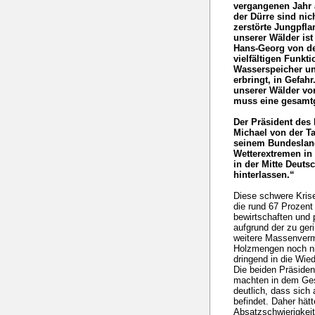
vergangenen Jahr
der Dürre sind nic
zerstörte Jungpflan
unserer Wälder is
Hans-Georg von de
vielfältigen Funkti
Wasserspeicher un
erbringt, in Gefahr
unserer Wälder vo
muss eine gesamtg
Der Präsident des
Michael von der T
seinem Bundeslan
Wetterextremen in 
in der Mitte Deut
hinterlassen.“
Diese schwere Krise
die rund 67 Prozent
bewirtschaften und p
aufgrund der zu ger
weitere Massenverm
Holzmengen noch ni
dringend in die Wie
Die beiden Präsiden
machten in dem Ge
deutlich, dass sich
befindet. Daher hät
Absatzschwierigkei