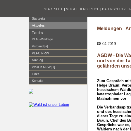
STARTSEITE
|
MITGLIEDERBEREICH
|
DATENSCHUTZ
|
I
Startseite
Aktuelles
Meldungen - Ar
Termine
DLG-Waldtage
08.04.2019
Verband [+]
PEFC NRW
AGDW - Die Wal
und von der Ta
NavLog
gefährden uns
Wald in NRW [+]
Links
Zum Gespräch mit 
Kontakt
Helge Braun: Ver
hessischem Waldbe
katastrophaler La
Maßnahmen vor
Die Verbandsspit
und des hessische
dieser Tage zu ein
Braun, Chef des Bu
Gesprächs war es, 
Wäldern nach der