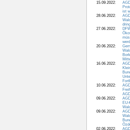
15.09.2022:
AGDW
Prot
ist 
28.06.2022:
AGD
Wal
drin
27.06.2022:
DFW
Ökos
müss
wer
20.06.2022:
Gem
Wald
Bork
Mitt
16.06.2022:
AGD
Klei
Bund
Unte
Fort
10.06.2022:
AGD
Frei
AGD
09.06.2022:
AGDW
EU-K
Wal
09.06.2022:
AGDW
Wald
Bund
Özd
02.06.2022:
AGD