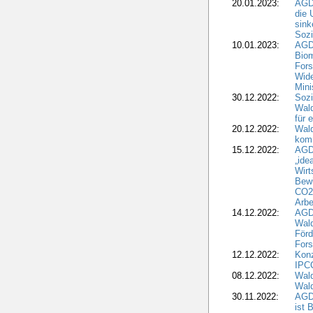
20.01.2023:
AGDW
die 
sink
Sozi
10.01.2023:
AGD
Biom
Fors
Wide
Mini
30.12.2022:
Sozi
Wald
für 
20.12.2022:
Wal
komm
15.12.2022:
AGD
„ide
Wirt
Bewi
CO2-
Arbe
14.12.2022:
AGD
Wald
Förd
Fors
12.12.2022:
Konz
IPCC
08.12.2022:
Wald
Wald
30.11.2022:
AGD
ist 