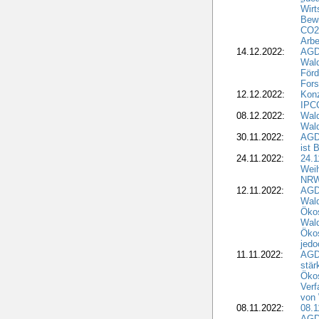
Wirt
Bewi
CO2-
Arbe
14.12.2022:
AGD
Wald
Förd
Fors
12.12.2022:
Konz
IPCC
08.12.2022:
Wald
Wald
30.11.2022:
AGD
ist 
24.11.2022:
24.
Wei
NR
12.11.2022:
AGD
Wal
Ökos
Wald
Ökos
jedo
11.11.2022:
AGD
stär
Ökos
Verf
von 
08.11.2022:
08.1
AGDW