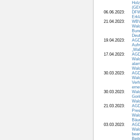
Holz
(GE
06.06.2023:
DFW
Erkl
21.04.2023:
WBV
Wald
Bund
Deu
19.04.2023:
AGD
Aufr
„Wal
17.04.2023:
AGD
Wald
alar
Wald
30.03.2023:
AGD
Wald
Verh
erne
30.03.2023:
Wal
Gori
Wald
21.03.2023:
AGD
Pres
Wald
Bäu
03.03.2023:
AGD
Wald
bean
Beit