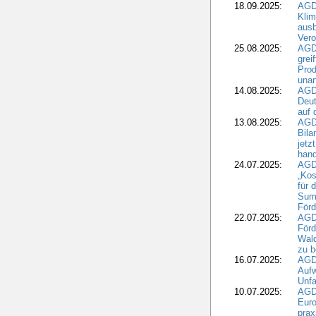
18.09.2025:
AGD
Klim
ausb
Vero
25.08.2025:
AGD
grei
Prod
una
14.08.2025:
AGD
Deut
auf 
13.08.2025:
AGD
Bila
jetz
hand
24.07.2025:
AGDW
„Kos
für 
Summ
Förd
22.07.2025:
AGD
För
Wald
zu 
16.07.2025:
AGD
Aufw
Unfa
10.07.2025:
AGD
Euro
pra