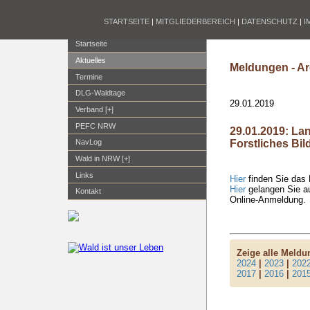
STARTSEITE
|
MITGLIEDERBEREICH
|
DATENSCHUTZ
|
I
Startseite
Aktuelles
Meldungen - Ar
Termine
DLG-Waldtage
29.01.2019
Verband [+]
PEFC NRW
29.01.2019: La
Forstliches B
NavLog
Wald in NRW [+]
Links
Hier
finden Sie das
Hier
gelangen Sie au
Kontakt
Online-Anmeldung.
Zeige alle Meld
2024
|
2023
|
202
2017
|
2016
|
201