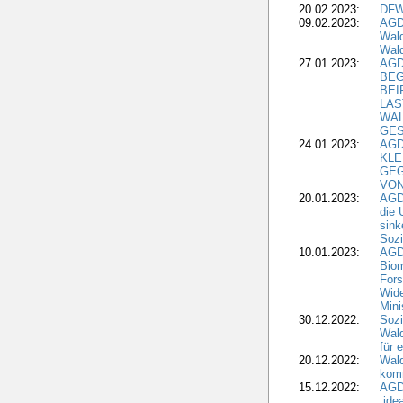
20.02.2023:
DFW
09.02.2023:
AGD
Wald
Wald
27.01.2023:
AGD
BEG
BEI
LAS
WA
GES
24.01.2023:
AGD
KLE
GEG
VON
20.01.2023:
AGDW
die 
sink
Sozi
10.01.2023:
AGD
Biom
Fors
Wide
Mini
30.12.2022:
Sozi
Wald
für 
20.12.2022:
Wal
komm
15.12.2022:
AGD
„ide