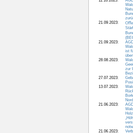
11.10.2023:
AGD
Wald
Natu
Bund
zur
21.09.2023:
Oﬀen
Stär
Bun
(BE
21.09.2023:
AGD
Wald
ist 
über
28.08.2023:
Wald
Geei
zur 
Bezi
27.07.2023:
Geb
Posi
13.07.2023:
Wald
Rück
Bork
Nord
21.06.2023:
AGD
Wal
Holz
„Höh
vers
notw
21.06.2023:
Verb