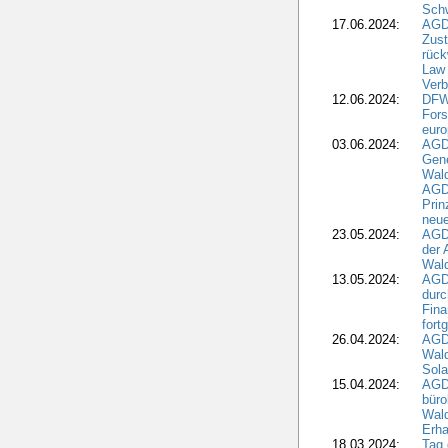
Schw
17.06.2024:
AGD
Zus
rück
Law 
Verb
12.06.2024:
DFW
Fors
euro
03.06.2024:
AGD
Gen
Wal
AGDW
Pri
neue
23.05.2024:
AGD
der 
Wald
13.05.2024:
AGD
durc
Fina
fort
26.04.2024:
AGD
Wal
Sola
15.04.2024:
AGDW
büro
Wald
Erha
18.03.2024:
Tag