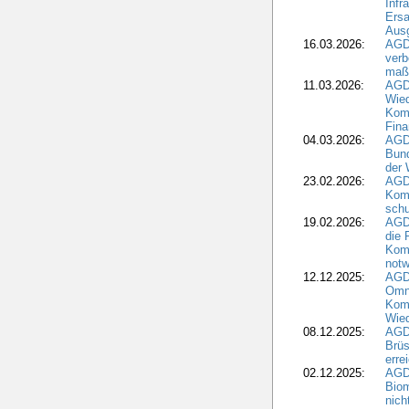
Infr
Ersa
Aus
16.03.2026:
AGD
verb
maß
11.03.2026:
AGD
Wied
Komm
Fina
04.03.2026:
AGD
Bund
der 
23.02.2026:
AGD
Kom
schu
19.02.2026:
AGDW
die 
Komm
notw
12.12.2025:
AGD
Omni
Komm
Wied
08.12.2025:
AGDW
Brüs
erre
02.12.2025:
AGD
Biom
nic