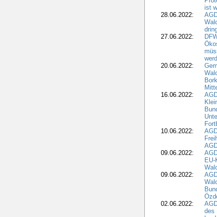
Prot
ist 
28.06.2022:
AGD
Wal
drin
27.06.2022:
DFW
Ökos
müss
wer
20.06.2022:
Gem
Wald
Bork
Mitt
16.06.2022:
AGD
Klei
Bund
Unte
Fort
10.06.2022:
AGD
Frei
AGD
09.06.2022:
AGDW
EU-K
Wal
09.06.2022:
AGDW
Wald
Bund
Özd
02.06.2022:
AGD
des 