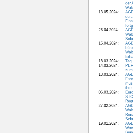
der 
Wald
13.05.2024:
AGD
durc
Fina
fort
26.04.2024:
AGD
Wal
Sola
15.04.2024:
AGDW
büro
Wald
Erha
18.03.2024:
Tag
14.03.2024:
PEFC
zum
13.03.2024:
AGD
Fahr
muss
ihre
06.03.2024:
Euro
STO
Regu
27.02.2024:
AGD
Wald
Rena
Schr
19.01.2024:
AGD
Woc
Bun