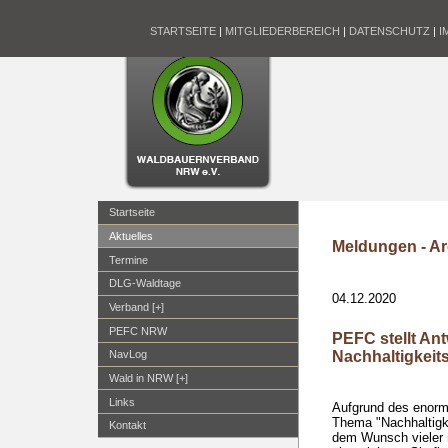
STARTSEITE
|
MITGLIEDERBEREICH
|
DATENSCHUTZ
|
I
Startseite
Aktuelles
Meldungen - Ar
Termine
DLG-Waldtage
04.12.2020
Verband [+]
PEFC NRW
PEFC stellt An
Nachhaltigkeit
NavLog
Wald in NRW [+]
Links
Aufgrund des enorm
Thema "Nachhaltigk
Kontakt
dem Wunsch vieler 