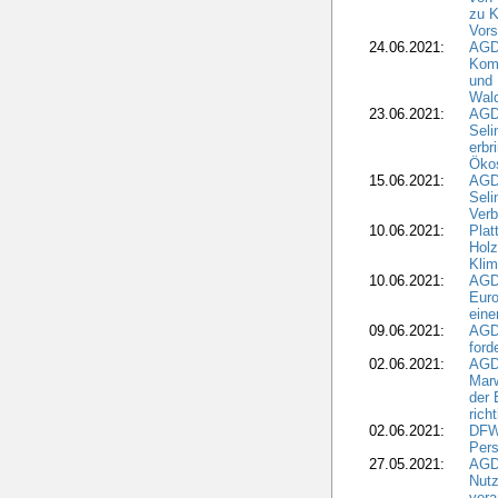
zu K
Vors
24.06.2021:
AGD
Komm
und 
Wald
23.06.2021:
AGDW
Seli
erbr
Öko
15.06.2021:
AGDW
Seli
Verb
10.06.2021:
Plat
Holz
Kli
10.06.2021:
AGD
Euro
eine
09.06.2021:
AGD
ford
02.06.2021:
AGD
Marw
der 
rich
02.06.2021:
DFWR
Pers
27.05.2021:
AGD
Nutz
vera