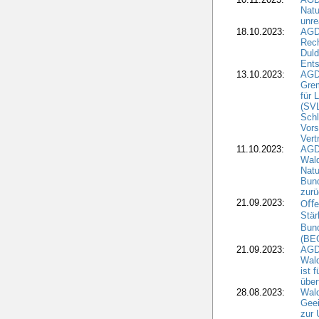
Natu
unre
18.10.2023:
AGD
Rech
Duld
Ents
13.10.2023:
AGD
Grem
für 
(SV
Schl
Vors
Vert
11.10.2023:
AGD
Wald
Natu
Bund
zur
21.09.2023:
Oﬀen
Stär
Bun
(BE
21.09.2023:
AGD
Wald
ist 
über
28.08.2023:
Wald
Geei
zur 