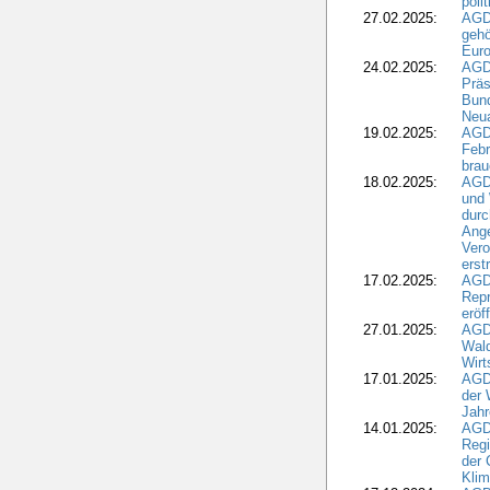
poli
27.02.2025:
AGD
gehö
Eur
24.02.2025:
AGD
Präs
Bund
Neua
19.02.2025:
AGD
Febr
brau
18.02.2025:
AGD
und
durc
Ange
Ver
erst
17.02.2025:
AGD
Repr
eröf
27.01.2025:
AGD
Wald
Wirt
17.01.2025:
AGD
der 
Jahr
14.01.2025:
AGD
Regi
der 
Kli