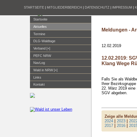
STARTSEITE
|
MITGLIEDERBEREICH
|
DATENSCHUTZ
|
IMPRESSUM
|
Startseite
Aktuelles
Meldungen - Ar
Termine
DLG-Waldtage
12.02.2019
Verband [+]
PEFC NRW
12.02.2019: SG
Klang Wege Rü
NavLog
Wald in NRW [+]
Links
Falls Sie als Waldb
Ihrer Bezirksgrupp
Kontakt
22. März 2019 eine 
SGV abgeben.
Zeige alle Meld
2024
|
2023
|
202
2017
|
2016
|
201