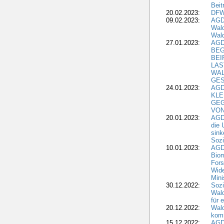
Beit
20.02.2023:
DFW
09.02.2023:
AGD
Wald
Wald
27.01.2023:
AGD
BEG
BEI
LAS
WA
GES
24.01.2023:
AGD
KLE
GEG
VON
20.01.2023:
AGDW
die 
sink
Sozi
10.01.2023:
AGD
Biom
Fors
Wide
Mini
30.12.2022:
Sozi
Wald
für 
20.12.2022:
Wal
komm
15.12.2022:
AGD