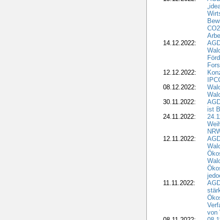
„ide
Wirt
Bewi
CO2-
Arbe
14.12.2022:
AGD
Wald
Förd
Fors
12.12.2022:
Konz
IPCC
08.12.2022:
Wald
Wald
30.11.2022:
AGD
ist 
24.11.2022:
24.
Wei
NR
12.11.2022:
AGD
Wal
Ökos
Wald
Ökos
jedo
11.11.2022:
AGD
stär
Ökos
Verf
von 
08.11.2022:
08.1