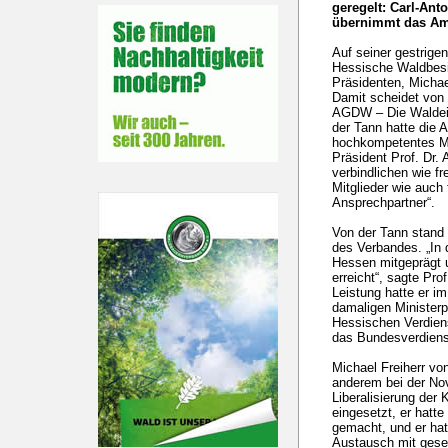
geregelt: Carl-An
übernimmt das A
Auf seiner gestrige
Hessische Waldbesi
Präsidenten, Michae
Damit scheidet von
AGDW – Die Waldeig
der Tann hatte die
hochkompetentes Mi
Präsident Prof. Dr. 
verbindlichen wie fr
Mitglieder wie auch f
Ansprechpartner“.
Von der Tann stand 
des Verbandes. „In d
Hessen mitgeprägt u
erreicht“, sagte Pro
Leistung hatte er i
damaligen Ministerp
Hessischen Verdiens
das Bundesverdiens
Michael Freiherr vo
anderem bei der Nov
Liberalisierung de
eingesetzt, er hatte
gemacht, und er ha
Austausch mit gesel