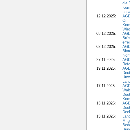
die 
Komm
notw
12.12.2025:
AGD
Omni
Komm
Wied
08.12.2025:
AGDW
Brüs
erre
02.12.2025:
AGD
Biom
nic
27.11.2025:
AGD
Refo
19.11.2025:
AGD
Deu
Umwe
Land
17.11.2025:
AGD
Wald
Deut
Kom
13.11.2025:
AGD
Deu
Dec
13.11.2025:
Länd
Mitg
Bede
Bund