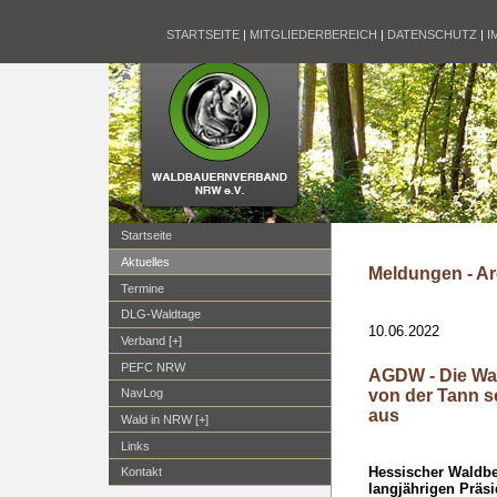
STARTSEITE
|
MITGLIEDERBEREICH
|
DATENSCHUTZ
|
I
Startseite
Aktuelles
Meldungen - Ar
Termine
DLG-Waldtage
10.06.2022
Verband [+]
PEFC NRW
AGDW - Die Wal
von der Tann 
NavLog
aus
Wald in NRW [+]
Links
Hessischer Waldbe
Kontakt
langjährigen Präsi