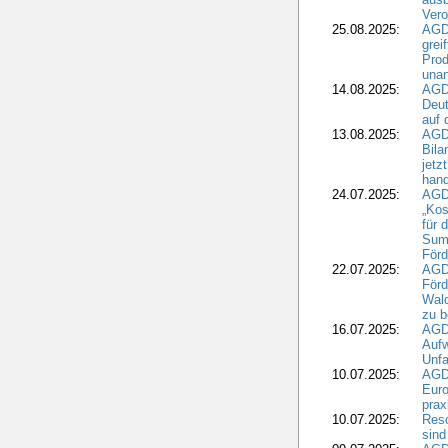
Vero
25.08.2025:
AGD
grei
Prod
una
14.08.2025:
AGD
Deut
auf 
13.08.2025:
AGD
Bila
jetz
hand
24.07.2025:
AGDW
„Kos
für 
Summ
Förd
22.07.2025:
AGD
För
Wald
zu 
16.07.2025:
AGD
Aufw
Unfa
10.07.2025:
AGD
Euro
pra
10.07.2025:
Reso
sind