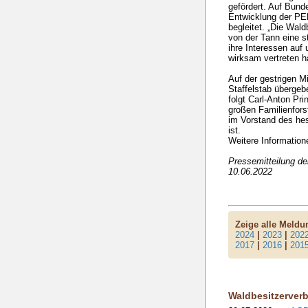
gefördert. Auf Bund
Entwicklung der PEF
begleitet. „Die Wal
von der Tann eine st
ihre Interessen auf
wirksam vertreten h
Auf der gestrigen 
Staffelstab übergeb
folgt Carl-Anton Pr
großen Familienforst
im Vorstand des he
ist.
Weitere Information
Pressemitteilung d
10.06.2022
Zeige alle Meld
2024
|
2023
|
202
2017
|
2016
|
201
Waldbesitzerver