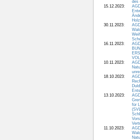
des
15.12.2023:
AGD
Entw
Änd
Hol
30.11.2023:
AGD
Wal
Wei
Sch
16.11.2023:
AGD
BUN
ERS
VOL
10.11.2023:
AGDW
Natu
unre
18.10.2023:
AGD
Rech
Duld
Ents
13.10.2023:
AGD
Grem
für 
(SV
Schl
Vors
Vert
11.10.2023:
AGD
Wald
Natu