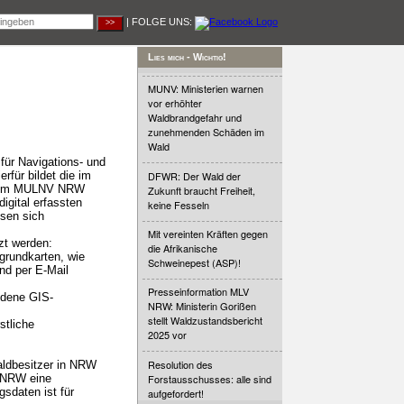
| FOLGE UNS:
Lies mich - Wichtig!
MUNV: Ministerien warnen
vor erhöhter
Waldbrandgefahr und
zunehmenden Schäden im
Wald
für Navigations- und
rfür bildet die im
DFWR: Der Wald der
 dem MULNV NRW
Zukunft braucht Freiheit,
igital erfassten
keine Fesseln
ssen sich
Mit vereinten Kräften gegen
zt werden:
die Afrikanische
rundkarten, wie
Schweinepest (ASP)!
und per E-Mail
Presseinformation MLV
dene GIS-
NRW: Ministerin Gorißen
stellt Waldzustandsbericht
stliche
2025 vor
Resolution des
aldbesitzer in NRW
n NRW eine
Forstausschusses: alle sind
sdaten ist für
aufgefordert!