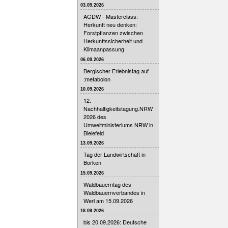
03.09.2026
AGDW - Masterclass:
Herkunft neu denken:
Forstpflanzen zwischen
Herkunftssicherheit und
Klimaanpassung
06.09.2026
Bergischer Erlebnistag auf
:metabolon
10.09.2026
12.
Nachhaltigkeitstagung.NRW
2026 des
Umweltministeriums NRW in
Bielefeld
13.09.2026
Tag der Landwirtschaft in
Borken
15.09.2026
Waldbauerntag des
Waldbauernverbandes in
Werl am 15.09.2026
18.09.2026
bis 20.09.2026: Deutsche