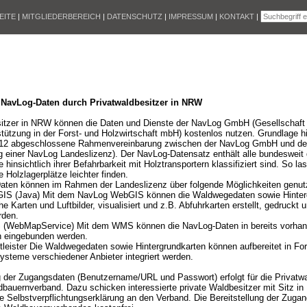
EITE
|
MITGLIEDERBEREICH
|
DATENSCHUTZ
|
IMPRESSUM
|
KONTAKT
|
 NavLog-Daten durch Privatwaldbesitzer in NRW
sitzer in NRW können die Daten und Dienste der NavLog GmbH (Gesellschaft 
stützung in der Forst- und Holzwirtschaft mbH) kostenlos nutzen. Grundlage hie
12 abgeschlossene Rahmenvereinbarung zwischen der NavLog GmbH und
ng einer NavLog Landeslizenz). Der NavLog-Datensatz enthält alle bundesweit d
hinsichtlich ihrer Befahrbarkeit mit Holztransportern klassifiziert sind. So la
 Holzlagerplätze leichter finden.
aten können im Rahmen der Landeslizenz über folgende Möglichkeiten genut
S (Java) Mit dem NavLog WebGIS können die Waldwegedaten sowie Hinterg
e Karten und Luftbilder, visualisiert und z.B. Abfuhrkarten erstellt, gedruckt 
rden.
WebMapService) Mit dem WMS können die NavLog-Daten in bereits vorhan
 eingebunden werden.
tleister Die Waldwegedaten sowie Hintergrundkarten können aufbereitet in For
ysteme verschiedener Anbieter integriert werden.
g der Zugangsdaten (Benutzername/URL und Passwort) erfolgt für die Privatw
bauernverband. Dazu schicken interessierte private Waldbesitzer mit Sitz i
e Selbstverpflichtungserklärung an den Verband. Die Bereitstellung der Zugang