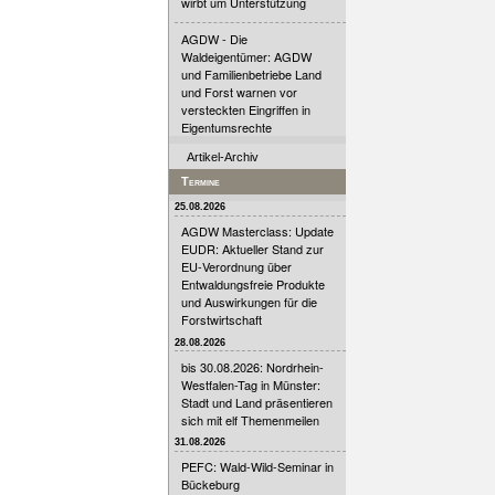
wirbt um Unterstützung
AGDW - Die
Waldeigentümer: AGDW
und Familienbetriebe Land
und Forst warnen vor
versteckten Eingriffen in
Eigentumsrechte
Artikel-Archiv
Termine
25.08.2026
AGDW Masterclass: Update
EUDR: Aktueller Stand zur
EU-Verordnung über
Entwaldungsfreie Produkte
und Auswirkungen für die
Forstwirtschaft
28.08.2026
bis 30.08.2026: Nordrhein-
Westfalen-Tag in Münster:
Stadt und Land präsentieren
sich mit elf Themenmeilen
31.08.2026
PEFC: Wald-Wild-Seminar in
Bückeburg