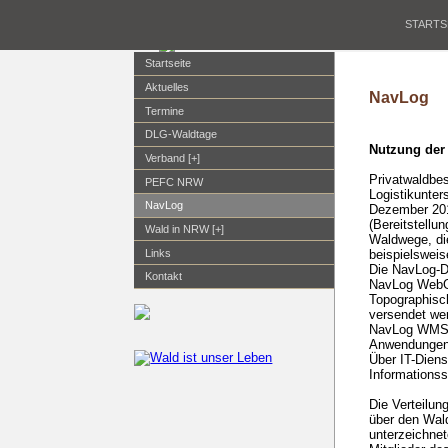
STARTS
Startseite
Aktuelles
NavLog
Termine
DLG-Waldtage
Nutzung der
Verband [+]
Privatwaldbe
PEFC NRW
Logistikunter
NavLog
Dezember 20
(Bereitstellu
Wald in NRW [+]
Waldwege, die 
beispielsweise
Links
Die NavLog-D
Kontakt
NavLog WebGI
Topographisch
versendet we
NavLog WMS (
Anwendungen
Über IT-Diens
Informationss
Die Verteilun
über den Wald
unterzeichnet