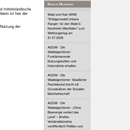
Neueste Meldungen
d mittelständische
aten ist hier der
Wald und Holz NRW:
"Erfolgsmodell Urbane
Ranger: für den Wald in
 Nutzung der
Nordrhein-Westfalen" zum
Weltrangertag am
31.07.2026
AGDW - Die
Waldeigentümer:
Funktionierende
Nutzungsketten und
Holzmärkte erhalten
AGDW - Die
Waldeigentümer: Staatlicher
Pachtdeckel bricht mit
Grundsätzen der Sozialen
Marktwirtschaft
AGDW - Die
Waldeigentümer: „Ohne
Bioenergie verliert das
Land“ – Breites
Verbändebündnis
veröffentlicht Petition und