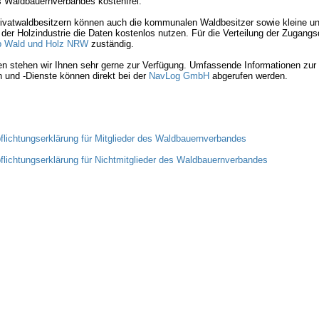
s Waldbauernverbandes kostenfrei.
ivatwaldbesitzern können auch die kommunalen Waldbesitzer sowie kleine un
er Holzindustrie die Daten kostenlos nutzen. Für die Verteilung der Zugangsd
b Wald und Holz NRW
zuständig.
n stehen wir Ihnen sehr gerne zur Verfügung. Umfassende Informationen zur
 und -Dienste können direkt bei der
NavLog GmbH
abgerufen werden.
flichtungserklärung für Mitglieder des Waldbauernverbandes
flichtungserklärung für Nichtmitglieder des Waldbauernverbandes