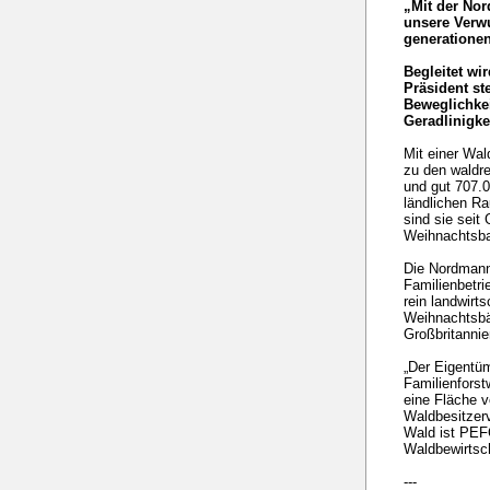
„Mit der Nor
unsere Verwu
generationen
Begleitet wi
Präsident st
Beweglichkei
Geradlinigkei
Mit einer Wal
zu den waldre
und gut 707.0
ländlichen Ra
sind sie seit
Weihnachtsba
Die Nordmann
Familienbetri
rein landwirt
Weihnachtsbäu
Großbritannie
„Der Eigentüm
Familienforst
eine Fläche v
Waldbesitzerv
Wald ist PEFC
Waldbewirtsch
---