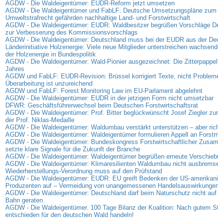
AGDW - Die Waldeigentümer: EUDR-Reform jetzt umsetzen
AGDW - Die Waldeigentümer und FabLF: Deutsche Umsetzungspläne zum
Umweltstrafrecht gefährden nachhaltige Land- und Forstwirtschaft
AGDW - Die Waldeigentümer: EUDR: Waldbesitzer begrüßen Vorschläge D
zur Verbesserung des Kommissionsvorschlags
AGDW - Die Waldeigentümer: Deutschland muss bei der EUDR aus der D
Länderinitiative Holzenergie: Viele neue Mitglieder unterstreichen wachse
der Holzenergie in Bundespolitik
AGDW - Die Waldeigentümer: Wald-Pionier ausgezeichnet: Die Zitterpappel
Jahres
AGDW und FabLF: EUDR-Revision: Brüssel korrigiert Texte, nicht Problem
Überarbeitung ist unzureichend
AGDW und FabLF: Forest Monitoring Law im EU-Parlament abgelehnt
AGDW - Die Waldeigentümer: EUDR in der jetzigen Form nicht umsetzbar
DFWR: Geschäftsführerwechsel beim Deutschen Forstwirtschaftsrat
AGDW - Die Waldeigentümer: Prof. Bitter beglückwünscht Josef Ziegler zur
der Prof. Niklas-Medaille
AGDW - Die Waldeigentümer: Waldumbau verstärkt unterstützen – aber rich
AGDW - Die Waldeigentümer: Waldeigentümer formulieren Appell an Forstmi
AGDW - Die Waldeigentümer: Bundeskongress Forstwirtschaftlicher Zus
setzte klare Signale für die Zukunft der Branche
AGDW - Die Waldeigentümer: Waldeigentümer begrüßen erneute Verschie
AGDW - Die Waldeigentümer: Klimaresilienten Waldumbau nicht ausbrems
Wiederherstellungs-Verordnung muss auf den Prüfstand
AGDW - Die Waldeigentümer: EUDR: EU greift Bedenken der US-amerikan
Produzenten auf – Vermeidung von unangemessenen Handelsauswirkunge
AGDW - Die Waldeigentümer: Deutschland darf beim Naturschutz nicht auf 
Bahn geraten
AGDW - Die Waldeigentümer. 100 Tage Bilanz der Koalition: Nach gutem Sta
entschieden für den deutschen Wald handeln!