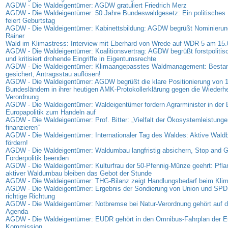
AGDW - Die Waldeigentümer: AGDW gratuliert Friedrich Merz
AGDW - Die Waldeigentümer: 50 Jahre Bundeswaldgesetz: Ein politisches 
feiert Geburtstag
AGDW - Die Waldeigentümer: Kabinettsbildung: AGDW begrüßt Nominierung
Rainer
Wald im Klimastress: Interview mit Eberhard von Wrede auf WDR 5 am 15
AGDW - Die Waldeigentümer: Koalitionsvertrag: AGDW begrüßt forstpolitis
und kritisiert drohende Eingriffe in Eigentumsrechte
AGDW - Die Waldeigentümer: Klimaangepasstes Waldmanagement: Bestan
gesichert, Antragsstau auflösen!
AGDW - Die Waldeigentümer: AGDW begrüßt die klare Positionierung von 
Bundesländern in ihrer heutigen AMK-Protokollerklärung gegen die Wiederhe
Verordnung
AGDW - Die Waldeigentümer: Waldeigentümer fordern Agrarminister in der
Europapolitik zum Handeln auf
AGDW - Die Waldeigentümer: Prof. Bitter: „Vielfalt der Ökosystemleistunge
finanzieren“
AGDW - Die Waldeigentümer: Internationaler Tag des Waldes: Aktive Waldb
fördern!
AGDW - Die Waldeigentümer: Waldumbau langfristig absichern, Stop and G
Förderpolitik beenden
AGDW - Die Waldeigentümer: Kulturfrau der 50-Pfennig-Münze geehrt: Pfl
aktiver Waldumbau bleiben das Gebot der Stunde
AGDW - Die Waldeigentümer: THG-Bilanz zeigt Handlungsbedarf beim Kli
AGDW - Die Waldeigentümer: Ergebnis der Sondierung von Union und SPD: S
richtige Richtung
AGDW - Die Waldeigentümer: Notbremse bei Natur-Verordnung gehört auf di
Agenda
AGDW - Die Waldeigentümer: EUDR gehört in den Omnibus-Fahrplan der E
Kommission