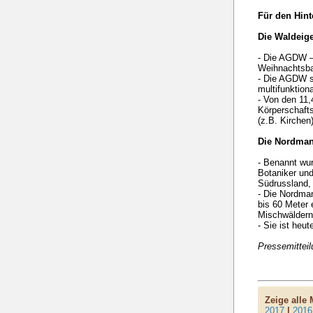
Für den Hint
Die Waldeig
- Die AGDW –
Weihnachtsb
- Die AGDW se
multifunktion
- Von den 11,
Körperschafts
(z.B. Kirche
Die Nordman
- Benannt wu
Botaniker und
Südrussland, 
- Die Nordma
bis 60 Meter 
Mischwäldern
- Sie ist heu
Pressemittei
Zeige alle
2017
|
2016