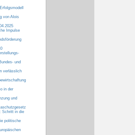
Erfolgsmodell
 von Alois
.04.2025
che Impulse
dsförderung
10
rstellungs-
 Bundes- und
n verlässlich
ewirtschaftung
o in der
anzung und
maschutzgesetz
chritt in die
e politische
uropäischen