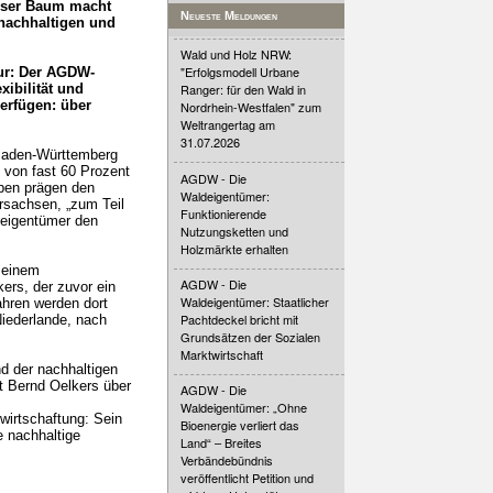
ieser Baum macht
Neueste Meldungen
 nachhaltigen und
Wald und Holz NRW:
"Erfolgsmodell Urbane
gur: Der AGDW-
xibilität und
Ranger: für den Wald in
verfügen: über
Nordrhein-Westfalen" zum
Weltrangertag am
31.07.2026
 Baden-Württemberg
 von fast 60 Prozent
AGDW - Die
eben prägen den
Waldeigentümer:
rsachsen, „zum Teil
Funktionierende
deigentümer den
Nutzungsketten und
Holzmärkte erhalten
 einem
AGDW - Die
kers, der zuvor ein
Waldeigentümer: Staatlicher
Jahren werden dort
Pachtdeckel bricht mit
iederlande, nach
Grundsätzen der Sozialen
Marktwirtschaft
d der nachhaltigen
t Bernd Oelkers über
AGDW - Die
Waldeigentümer: „Ohne
wirtschaftung: Sein
Bioenergie verliert das
e nachhaltige
Land“ – Breites
Verbändebündnis
veröffentlicht Petition und