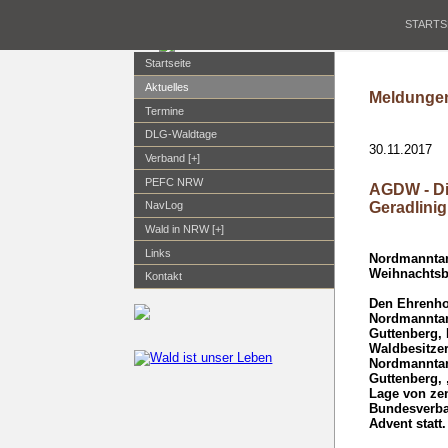
STARTS
Startseite
Aktuelles
Meldungen
Termine
DLG-Waldtage
30.11.2017
Verband [+]
PEFC NRW
AGDW - Di
Geradlinig
NavLog
Wald in NRW [+]
Links
Nordmanntan
Weihnachtsb
Kontakt
Den Ehrenho
Nordmanntan
Guttenberg,
Waldbesitze
Nordmanntann
Guttenberg, 
Lage von zen
Bundesverba
Advent statt.