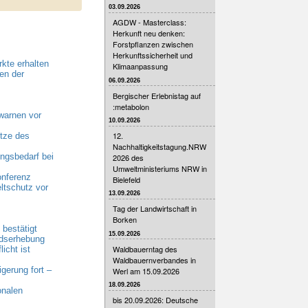
03.09.2026
AGDW - Masterclass:
Herkunft neu denken:
Forstpflanzen zwischen
Herkunftssicherheit und
kte erhalten
Klimaanpassung
en der
06.09.2026
Bergischer Erlebnistag auf
:metabolon
warnen vor
10.09.2026
12.
tze des
Nachhaltigkeitstagung.NRW
gsbedarf bei
2026 des
Umweltministeriums NRW in
onferenz
Bielefeld
ltschutz vor
13.09.2026
Tag der Landwirtschaft in
Borken
bestätigt
15.09.2026
ndserhebung
Waldbauerntag des
cht ist
Waldbauernverbandes in
erung fort –
Werl am 15.09.2026
18.09.2026
onalen
bis 20.09.2026: Deutsche