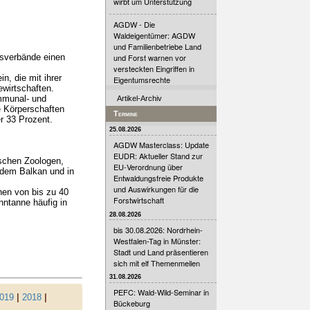
wirbt um Unterstützung
AGDW - Die
Waldeigentümer: AGDW
und Familienbetriebe Land
sverbände einen
und Forst warnen vor
versteckten Eingriffen in
n, die mit ihrer
Eigentumsrechte
ewirtschaften.
ommunal- und
Artikel-Archiv
e Körperschaften
Termine
r 33 Prozent.
25.08.2026
AGDW Masterclass: Update
EUDR: Aktueller Stand zur
schen Zoologen,
EU-Verordnung über
 dem Balkan und in
Entwaldungsfreie Produkte
und Auswirkungen für die
en von bis zu 40
Forstwirtschaft
nntanne häufig in
28.08.2026
bis 30.08.2026: Nordrhein-
Westfalen-Tag in Münster:
Stadt und Land präsentieren
sich mit elf Themenmeilen
31.08.2026
PEFC: Wald-Wild-Seminar in
019
|
2018
|
Bückeburg