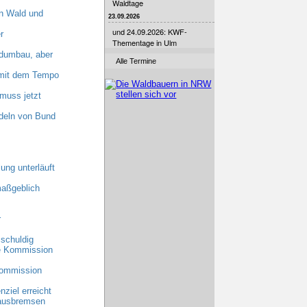
Waldtage
n Wald und
23.09.2026
und 24.09.2026: KWF-
r
Thementage in Ulm
dumbau, aber
Alle Termine
n mit dem Tempo
muss jetzt
deln von Bund
ung unterläuft
maßgeblich
r
schuldig
he Kommission
Kommission
ziel erreicht
 ausbremsen