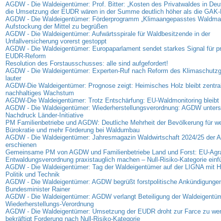
AGDW - Die Waldeigentümer: Prof. Bitter: „Kosten des Privatwaldes in Deu
die Umsetzung der EUDR wären in der Summe deutlich höher als die GAK-
AGDW - Die Waldeigentümer: Förderprogramm „Klimaangepasstes Waldma
Aufstockung der Mittel zu begrüßen
AGDW - Die Waldeigentümer: Aufwärtsspirale für Waldbesitzende in der
Unfallversicherung vorerst gestoppt
AGDW - Die Waldeigentümer: Europaparlament sendet starkes Signal für p
EUDR-Reform
Resolution des Forstausschusses: alle sind aufgefordert!
AGDW - Die Waldeigentümer: Experten-Ruf nach Reform des Klimaschutz
lauter
AGDW-Die Waldeigentümer: Prognose zeigt: Heimisches Holz bleibt zentrale
nachhaltiges Wachstum
AGDW-Die Waldeigentümer: Trotz Entschärfung: EU-Waldmonitoring bleibt 
AGDW - Die Waldeigentümer: Wiederherstellungsverordnung: AGDW unterst
Nachdruck Länder-Initiative
PM Familienbetriebe und AGDW: Deutliche Mehrheit der Bevölkerung für we
Bürokratie und mehr Förderung bei Waldumbau
AGDW - Die Waldeigentümer: Jahresmagazin Waldwirtschaft 2024/25 der
erschienen
Gemeinsame PM von AGDW und Familienbetriebe Land und Forst: EU-Agra
Entwaldungsverordnung praxistauglich machen – Null-Risiko-Kategorie einf
AGDW - Die Waldeigentümer: Tag der Waldeigentümer auf der LIGNA mit Hi
Politik und Technik
AGDW - Die Waldeigentümer: AGDW begrüßt forstpolitische Ankündigunge
Bundesminister Rainer
AGDW - Die Waldeigentümer: AGDW verlangt Beteiligung der Waldeigentüm
Wiederherstellungs-Verordnung
AGDW - Die Waldeigentümer: Umsetzung der EUDR droht zur Farce zu w
bekräftigt Forderung nach Null-Risiko-Kategorie