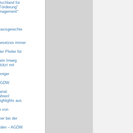
tschland für
Förderung“
nagement“:
raxisgerechte
gesetzes immer
r Pfeiler für
ein Irrweg
ützt mit
niger
 AGDW
rrat:
ühren!
ghlights aus
n von
er bei der
erden – AGDW