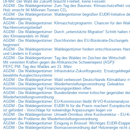
DFWR: Der Wald der Zukunft braucht Freiheit, keine Fesseln
AGDW - Die Waldeigentümer: Zum Tag des Baumes: Klimaschutzeffekt vo
Holz erreicht 94 Millionen Tonnen CO₂
AGDW - Die Waldeigentümer: Waldeigentümer begrüßen EUDR-Initiative de
Bundesregierung
AGDW - Die Waldeigentümer: Klimaschutzprogramm: Chancen für den Wal
Nachbesserungsbedarf
AGDW - Die Waldeigentümer: Durch „unterstützte Migration“ Schritt halte
des Klimawandels im Wald
AGDW - Die Waldeigentümer: Durchforsten des EU-Bürokratie-Dschungels 
beginnen!
AGDW - Die Waldeigentümer: Waldeigentümer fordern entschlossenes Han
und Ländern in Europa
AGDW - Die Waldeigentümer: Tag des Waldes im Zeichen der Wirtschaft
Mit vereinten Kräften gegen die Afrikanische Schweinepest (ASP)!
PEFC PM: Tag des Waldes am 21. März
AGDW - Die Waldeigentümer: Infrastruktur-Zukunftsgesetz: Ersatzgeldregel
bewährte Ausgleichssysteme
AGDW - Die Waldeigentümer: Wald verbessert Deutschlands Klimabilanz 
AGDW - Die Waldeigentümer: Wiederherstellungsverordnung: Geleaktes
Kommissionspapier legt Finanzierungsproblem offen
AGDW - Die Waldeigentümer: Bundesländer immer kritischer gegenüber de
Wiederherstellungsverordnung
AGDW - Die Waldeigentümer: EU-Kommission bleibt W-VO-Kostenanalyse 
AGDW - Die Waldeigentümer: EUDR fit für die Praxis machen! Europäisc
ist gefordert - Vorschläge für notwendige Anpassungen liegen vor
AGDW - Die Waldeigentümer: Umwelt-Omnibus ohne Kurskorrektur – EU-
ignoriert die Probleme der Wiederherstellungsverordnung
AGDW - Die Waldeigentümer: Einigung in Brüssel: Wichtiges EUDR-Etappen
AGDW - Die Waldeigentümer: Biomasseverordnung darf Holzenergie nicht