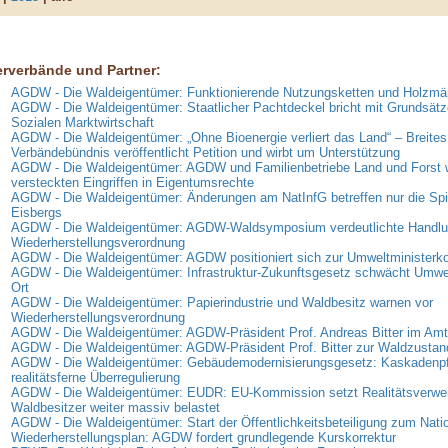
erverbände und Partner:
AGDW - Die Waldeigentümer: Funktionierende Nutzungsketten und Holzmär
AGDW - Die Waldeigentümer: Staatlicher Pachtdeckel bricht mit Grundsätz
Sozialen Marktwirtschaft
AGDW - Die Waldeigentümer: „Ohne Bioenergie verliert das Land“ – Breites
Verbändebündnis veröffentlicht Petition und wirbt um Unterstützung
AGDW - Die Waldeigentümer: AGDW und Familienbetriebe Land und Forst 
versteckten Eingriffen in Eigentumsrechte
AGDW - Die Waldeigentümer: Änderungen am NatInfG betreffen nur die Spi
Eisbergs
AGDW - Die Waldeigentümer: AGDW-Waldsymposium verdeutlichte Handlun
Wiederherstellungsverordnung
AGDW - Die Waldeigentümer: AGDW positioniert sich zur Umweltministerk
AGDW - Die Waldeigentümer: Infrastruktur-Zukunftsgesetz schwächt Umwe
Ort
AGDW - Die Waldeigentümer: Papierindustrie und Waldbesitz warnen vor
Wiederherstellungsverordnung
AGDW - Die Waldeigentümer: AGDW-Präsident Prof. Andreas Bitter im Amt 
AGDW - Die Waldeigentümer: AGDW-Präsident Prof. Bitter zur Waldzusta
AGDW - Die Waldeigentümer: Gebäudemodernisierungsgesetz: Kaskadenpfli
realitätsferne Überregulierung
AGDW - Die Waldeigentümer: EUDR: EU-Kommission setzt Realitätsverweig
Waldbesitzer weiter massiv belastet
AGDW - Die Waldeigentümer: Start der Öffentlichkeitsbeteiligung zum Nati
Wiederherstellungsplan: AGDW fordert grundlegende Kurskorrektur