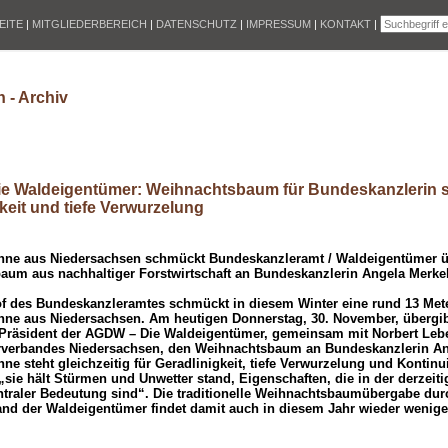
EITE
|
MITGLIEDERBEREICH
|
DATENSCHUTZ
|
IMPRESSUM
|
KONTAKT
|
 - Archiv
e Waldeigentümer: Weihnachtsbaum für Bundeskanzlerin st
keit und tiefe Verwurzelung
ne aus Niedersachsen schmückt Bundeskanzleramt / Waldeigentümer ü
aum aus nachhaltiger Forstwirtschaft an Bundeskanzlerin Angela Merke
f des Bundeskanzleramtes schmückt in diesem Winter eine rund 13 Met
ne aus Niedersachsen. Am heutigen Donnerstag, 30. November, übergib
 Präsident der AGDW – Die Waldeigentümer, gemeinsam mit Norbert Lebe
rverbandes Niedersachsen, den Weihnachtsbaum an Bundeskanzlerin Ang
e steht gleichzeitig für Geradlinigkeit, tiefe Verwurzelung und Kontinui
„sie hält Stürmen und Unwetter stand, Eigenschaften, die in der derzeiti
traler Bedeutung sind“. Die traditionelle Weihnachtsbaumübergabe dur
nd der Waldeigentümer findet damit auch in diesem Jahr wieder wenige