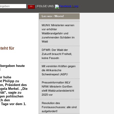
| FOLGE UNS:
Lies mich - Wichtig!
MUNV: Ministerien warnen
vor erhöhter
Waldbrandgefahr und
zunehmenden Schäden im
Wald
eht für
DFWR: Der Wald der
Zukunft braucht Freiheit,
keine Fesseln
bergeben heute
Mit vereinten Kräften gegen
l
die Afrikanische
Schweinepest (ASP)!
er hohe
t Philipp zu
Presseinformation MLV
n, Präsident des
NRW: Ministerin Gorißen
ela Merkel. „Die
stellt Waldzustandsbericht
tät“, sagte zu
2025 vor
gen politischen
ch den
Resolution des
 Tage vor dem 1.
Forstausschusses: alle sind
aufgefordert!