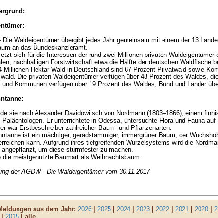
ergrund:
entümer:
 Die Waldeigentümer übergibt jedes Jahr gemeinsam mit einem der 13 Lande
aum an das Bundeskanzleramt.
tzt sich für die Interessen der rund zwei Millionen privaten Waldeigentümer ei
alen, nachhaltigen Forstwirtschaft etwa die Hälfte der deutschen Waldfläche b
4 Millionen Hektar Wald in Deutschland sind 67 Prozent Privatwald sowie K
wald. Die privaten Waldeigentümer verfügen über 48 Prozent des Waldes, di
n) und Kommunen verfügen über 19 Prozent des Waldes, Bund und Länder übe
ntanne:
rde sie nach Alexander Davidowitsch von Nordmann (1803–1866), einem finni
 Paläontologen. Er unterrichtete in Odessa, untersuchte Flora und Fauna auf
er war Erstbeschreiber zahlreicher Baum- und Pflanzenarten.
nntanne ist ein mächtiger, geradstämmiger, immergrüner Baum, der Wuchshöh
erreichen kann. Aufgrund ihres tiefgreifenden Wurzelsystems wird die Nordma
 angepflanzt, um diese sturmfester zu machen.
te die meistgenutzte Baumart als Weihnachtsbaum.
lung der AGDW - Die Waldeigentümer vom 30.11.2017
 Meldungen aus dem Jahr:
2026
|
2025
|
2024
|
2023
|
2022
|
2021
|
2020
|
2
|
2015
| alle