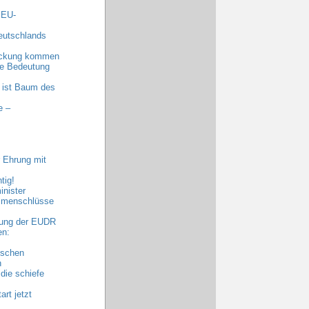
 EU-
eutschlands
eckung kommen
nde Bedeutung
 ist Baum des
e –
 Ehrung mit
tig!
nister
ammenschlüsse
bung der EUDR
en:
ischen
n
die schiefe
rt jetzt