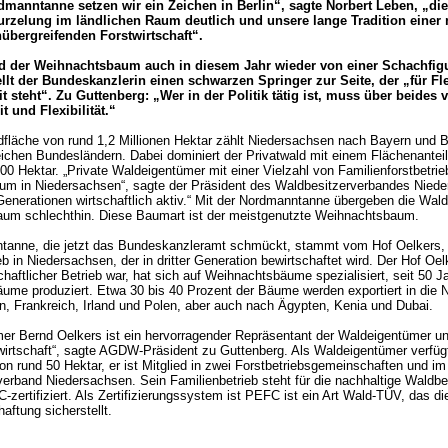
dmanntanne setzen wir ein Zeichen in Berlin“, sagte Norbert Leben, „d
rzelung im ländlichen Raum deutlich und unsere lange Tradition einer
übergreifenden Forstwirtschaft“.
rd der Weihnachtsbaum auch in diesem Jahr wieder von einer Schachfi
ellt der Bundeskanzlerin einen schwarzen Springer zur Seite, der „für Fle
t steht“. Zu Guttenberg: „Wer in der Politik tätig ist, muss über beides 
t und Flexibilität.“
dfläche von rund 1,2 Millionen Hektar zählt Niedersachsen nach Bayern und
ichen Bundesländern. Dabei dominiert der Privatwald mit einem Flächenanteil
00 Hektar. „Private Waldeigentümer mit einer Vielzahl von Familienforstbetri
um in Niedersachsen“, sagte der Präsident des Waldbesitzerverbandes Niede
 Generationen wirtschaftlich aktiv.“ Mit der Nordmanntanne übergeben die Wal
um schlechthin. Diese Baumart ist der meistgenutzte Weihnachtsbaum.
tanne, die jetzt das Bundeskanzleramt schmückt, stammt vom Hof Oelkers,
eb in Niedersachsen, der in dritter Generation bewirtschaftet wird. Der Hof Oel
schaftlicher Betrieb war, hat sich auf Weihnachtsbäume spezialisiert, seit 50 
me produziert. Etwa 30 bis 40 Prozent der Bäume werden exportiert in die N
n, Frankreich, Irland und Polen, aber auch nach Ägypten, Kenia und Dubai.
er Bernd Oelkers ist ein hervorragender Repräsentant der Waldeigentümer un
wirtschaft“, sagte AGDW-Präsident zu Guttenberg. Als Waldeigentümer verfüg
on rund 50 Hektar, er ist Mitglied in zwei Forstbetriebsgemeinschaften und im
erband Niedersachsen. Sein Familienbetrieb steht für die nachhaltige Waldbe
-zertifiziert. Als Zertifizierungssystem ist PEFC ist ein Art Wald-TÜV, das di
aftung sicherstellt.