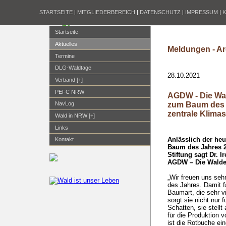
STARTSEITE
|
MITGLIEDERBEREICH
|
DATENSCHUTZ
|
IMPRESSUM
|
Startseite
Aktuelles
Meldungen - Ar
Termine
DLG-Waldtage
28.10.2021
Verband [+]
PEFC NRW
AGDW - Die Wal
zum Baum des J
NavLog
zentrale Klima
Wald in NRW [+]
Links
Anlässlich der he
Kontakt
Baum des Jahres 2
Stiftung sagt Dr. 
AGDW – Die Walde
„Wir freuen uns se
des Jahres. Damit fä
Baumart, die sehr vie
sorgt sie nicht nur
Schatten, sie stell
für die Produktion 
ist die Rotbuche ei