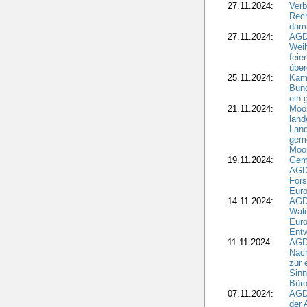
27.11.2024:
Verb
Rec
dami
27.11.2024:
AGD
Wei
feie
übe
25.11.2024:
Kam
Bund
ein
21.11.2024:
Moor
land
Land
geme
Moo
19.11.2024:
Gem
AGD
For
Euro
14.11.2024:
AGD
Wal
Eur
Ent
11.11.2024:
AGDW
Nach
zur 
Sinn
Büro
07.11.2024:
AGD
der 