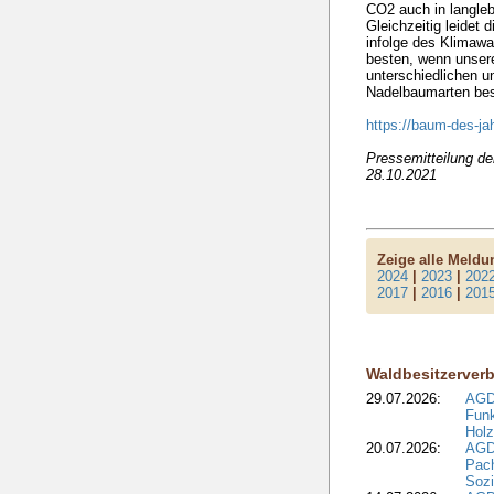
CO2 auch in langle
Gleichzeitig leidet
infolge des Klimaw
besten, wenn unser
unterschiedlichen u
Nadelbaumarten bes
https://baum-des-ja
Pressemitteilung d
28.10.2021
Zeige alle Meld
2024
|
2023
|
202
2017
|
2016
|
201
Waldbesitzerver
29.07.2026:
AGD
Funk
Holz
20.07.2026:
AGDW
Pach
Sozi