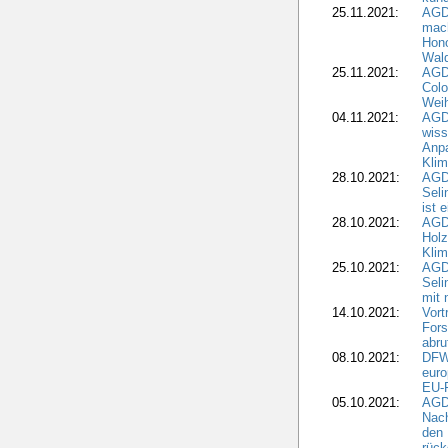
25.11.2021:
AGD
mach
Hono
Wald
25.11.2021:
AGD
Colo
Weih
04.11.2021:
AGD
wiss
Anp
Kli
28.10.2021:
AGDW
Sel
ist 
28.10.2021:
AGD
Holz
Kli
25.10.2021:
AGDW
Seli
mit 
14.10.2021:
Vor
Fors
abru
08.10.2021:
DFW
euro
EU-F
05.10.2021:
AGDW
Nach
den 
rüc