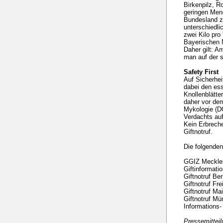
Birkenpilz, R
geringen Men
Bundesland z
unterschiedli
zwei Kilo pr
Bayerischen 
Daher gilt: A
man auf der s
Safety First
Auf Sicherhei
dabei den ess
Knollenblätte
daher vor dem
Mykologie (DG
Verdachts auf
Kein Erbreche
Giftnotruf.
Die folgende
GGIZ Mecklen
Giftinformat
Giftnotruf Be
Giftnotruf Fr
Giftnotruf M
Giftnotruf M
Informations
Pressemittei