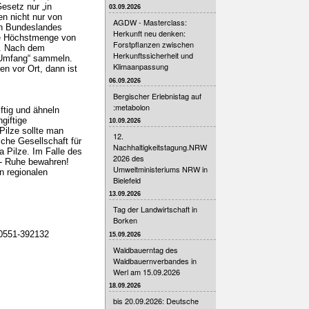
Gesetz nur „in
03.09.2026
n nicht nur von
AGDW - Masterclass:
en Bundeslandes
Herkunft neu denken:
ine Höchstmenge von
Forstpflanzen zwischen
o. Nach dem
Herkunftssicherheit und
n Umfang“ sammeln.
Klimaanpassung
n vor Ort, dann ist
06.09.2026
Bergischer Erlebnistag auf
:metabolon
ftig und ähneln
giftige
10.09.2026
Pilze sollte man
12.
sche Gesellschaft für
Nachhaltigkeitstagung.NRW
 Pilze. Im Falle des
2026 des
 - Ruhe bewahren!
Umweltministeriums NRW in
n regionalen
Bielefeld
13.09.2026
Tag der Landwirtschaft in
Borken
 0551-392132
15.09.2026
Waldbauerntag des
Waldbauernverbandes in
Werl am 15.09.2026
18.09.2026
bis 20.09.2026: Deutsche