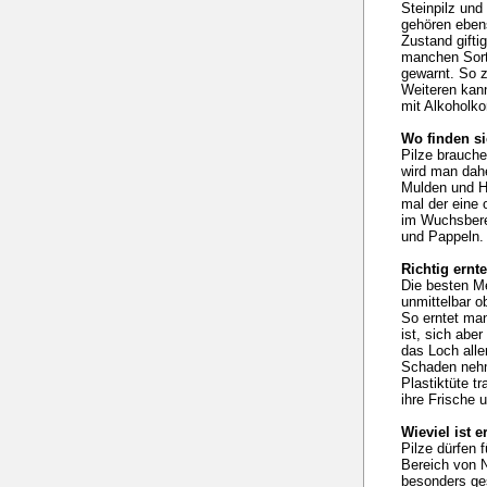
Steinpilz und
gehören ebens
Zustand gifti
manchen Sorte
gewarnt. So 
Weiteren kann
mit Alkohol
Wo finden si
Pilze brauch
wird man dahe
Mulden und H
mal der eine 
im Wuchsbere
und Pappeln. 
Richtig ernt
Die besten M
unmittelbar 
So erntet man
ist, sich abe
das Loch alle
Schaden nehme
Plastiktüte tr
ihre Frische 
Wieviel ist e
Pilze dürfen
Bereich von N
besonders ge