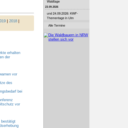
Waldtage
23.09.2026
und 24.09.2026: KWF-
Thementage in Ulm
019
|
2018
|
Alle Termine
kte erhalten
en der
warnen vor
tze des
gsbedarf bei
onferenz
ltschutz vor
bestätigt
ndserhebung