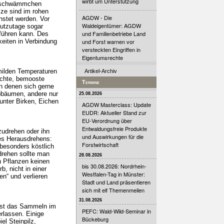
wirbt um Unterstützung
ockschwämmchen
lze sind im rohen
AGDW - Die
nstet werden. Vor
Waldeigentümer: AGDW
eutzutage sogar
und Familienbetriebe Land
führen kann. Des
keiten in Verbindung
und Forst warnen vor
versteckten Eingriffen in
Eigentumsrechte
ilden Temperaturen
Artikel-Archiv
uchte, bemooste
Termine
n denen sich gerne
ubbäumen, andere nur
25.08.2026
nter Birken, Eichen
AGDW Masterclass: Update
EUDR: Aktueller Stand zur
EU-Verordnung über
Entwaldungsfreie Produkte
zudrehen oder ihn
und Auswirkungen für die
es Herausdrehens:
Forstwirtschaft
 besonders köstlich
drehen sollte man
28.08.2026
n Pflanzen keinen
bis 30.08.2026: Nordrhein-
, nicht in einer
Westfalen-Tag in Münster:
en“ und verlieren
Stadt und Land präsentieren
sich mit elf Themenmeilen
31.08.2026
 ist das Sammeln im
PEFC: Wald-Wild-Seminar in
rlassen. Einige
Bückeburg
l Steinpilz,