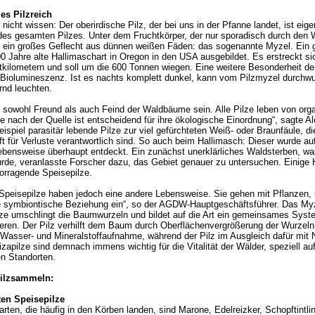
es Pilzreich
nicht wissen: Der oberirdische Pilz, der bei uns in der Pfanne landet, ist eigen
 des gesamten Pilzes. Unter dem Fruchtkörper, der nur sporadisch durch den 
ch ein großes Geflecht aus dünnen weißen Fäden: das sogenannte Myzel. Ein 
0 Jahre alte Hallimaschart in Oregon in den USA ausgebildet. Es erstreckt si
kilometern und soll um die 600 Tonnen wiegen. Eine weitere Besonderheit der
 Biolumineszenz. Ist es nachts komplett dunkel, kann vom Pilzmyzel durchw
nd leuchten.
 sowohl Freund als auch Feind der Waldbäume sein. Alle Pilze leben von org
e nach der Quelle ist entscheidend für ihre ökologische Einordnung“, sagte A
ispiel parasitär lebende Pilze zur viel gefürchteten Weiß- oder Braunfäule, die
ft für Verluste verantwortlich sind. So auch beim Hallimasch: Dieser wurde au
ebensweise überhaupt entdeckt. Ein zunächst unerklärliches Waldsterben, wa
rde, veranlasste Forscher dazu, das Gebiet genauer zu untersuchen. Einige 
orragende Speisepilze.
Speisepilze haben jedoch eine andere Lebensweise. Sie gehen mit Pflanzen,
 symbiontische Beziehung ein“, so der AGDW-Hauptgeschäftsführer. Das My
ze umschlingt die Baumwurzeln und bildet auf die Art ein gemeinsames Syst
tieren. Der Pilz verhilft dem Baum durch Oberflächenvergrößerung der Wurzeln
Wasser- und Mineralstoffaufnahme, während der Pilz im Ausgleich dafür mit N
izapilze sind demnach immens wichtig für die Vitalität der Wälder, speziell au
n Standorten.
ilzsammeln:
ten Speisepilze
arten, die häufig in den Körben landen, sind Marone, Edelreizker, Schopftintlin