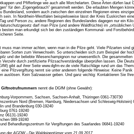
otkappen und Pfifferlinge wie auch alle Morchelarten. Diese Arten dürfen laut 
gen” für den „Eigengebrauch” gesammelt werden. Die erlaubten Mengen könne
u Bundesland, sondern auch zwischen den einzelnen Regionen eines einzig
ch sein. In Nordrhein-Westfalen beispielsweise lässt der Kreis Euskirchen e
o Tag und Person zu, andere Regionen des Bundeslandes dagegen nur ein Kil
Naturschutzgesetz darf man Pilze (und andere Waldfrüchte) im „ortsübliche
m besten man erkundigt sich bei den zuständigen Kommunal- und Forstbehörde
icheren Seite.
t muss man immer achten, wenn man in die Pilze geht. Viele Pilzarten sind gi
baren Sorten zum Verwechseln. So unterscheiden sich zum Beispiel der hoch
rpilz und der beliebte Wiesenchampignon nur unwesentlich. Die gesammelten 
 Verzehr durch zertifizierte Pilzsachverständige überprüfen lassen. Die Deut
fM) gibt auf ihrer Seite www.dgfm-ev.de viele Ratschläge rund um das Thema
 eine Pilzvergiftung nennt sie unter anderem folgende Hinweise: Keine Panik
n auslösen. Kein Salzwasser geben. Und ganz wichtig: Kontaktieren Sie Ihre
n
Giftnotrufnummern
nennt die DGfM (ohne Gewähr):
burg-Vorpommern, Sachsen, Sachsen-Anhalt, Thüringen 0361-730730
ionszentrum Nord (Bremen, Hamburg, Niedersachsen und Schleswig-Holstein)
rlin und Brandenburg 030-19240
eiburg 0761-19240
ainz 06131-19240
ünchen 089-19240
- und Behandlungszentrum für Vergiftungen des Saarlandes 06841-19240
lung der AGDW - Die Waldeigentümer vom 21.09.2017