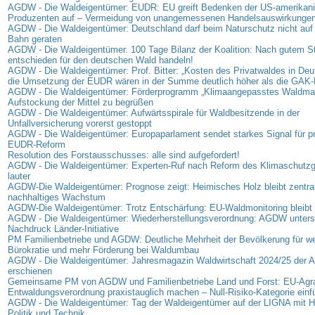
AGDW - Die Waldeigentümer: EUDR: EU greift Bedenken der US-amerikan
Produzenten auf – Vermeidung von unangemessenen Handelsauswirkunge
AGDW - Die Waldeigentümer: Deutschland darf beim Naturschutz nicht auf 
Bahn geraten
AGDW - Die Waldeigentümer. 100 Tage Bilanz der Koalition: Nach gutem Sta
entschieden für den deutschen Wald handeln!
AGDW - Die Waldeigentümer: Prof. Bitter: „Kosten des Privatwaldes in Deu
die Umsetzung der EUDR wären in der Summe deutlich höher als die GAK-
AGDW - Die Waldeigentümer: Förderprogramm „Klimaangepasstes Waldma
Aufstockung der Mittel zu begrüßen
AGDW - Die Waldeigentümer: Aufwärtsspirale für Waldbesitzende in der
Unfallversicherung vorerst gestoppt
AGDW - Die Waldeigentümer: Europaparlament sendet starkes Signal für p
EUDR-Reform
Resolution des Forstausschusses: alle sind aufgefordert!
AGDW - Die Waldeigentümer: Experten-Ruf nach Reform des Klimaschutz
lauter
AGDW-Die Waldeigentümer: Prognose zeigt: Heimisches Holz bleibt zentrale
nachhaltiges Wachstum
AGDW-Die Waldeigentümer: Trotz Entschärfung: EU-Waldmonitoring bleibt 
AGDW - Die Waldeigentümer: Wiederherstellungsverordnung: AGDW unterst
Nachdruck Länder-Initiative
PM Familienbetriebe und AGDW: Deutliche Mehrheit der Bevölkerung für we
Bürokratie und mehr Förderung bei Waldumbau
AGDW - Die Waldeigentümer: Jahresmagazin Waldwirtschaft 2024/25 der
erschienen
Gemeinsame PM von AGDW und Familienbetriebe Land und Forst: EU-Agra
Entwaldungsverordnung praxistauglich machen – Null-Risiko-Kategorie einf
AGDW - Die Waldeigentümer: Tag der Waldeigentümer auf der LIGNA mit Hi
Politik und Technik