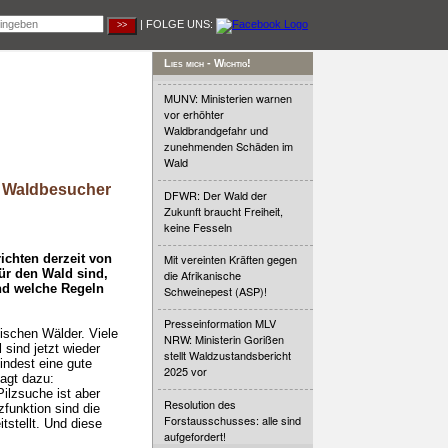
| FOLGE UNS:
Lies mich - Wichtig!
MUNV: Ministerien warnen
vor erhöhter
Waldbrandgefahr und
zunehmenden Schäden im
Wald
n Waldbesucher
DFWR: Der Wald der
Zukunft braucht Freiheit,
keine Fesseln
ichten derzeit von
Mit vereinten Kräften gegen
ür den Wald sind,
die Afrikanische
und welche Regeln
Schweinepest (ASP)!
Presseinformation MLV
mischen Wälder. Viele
NRW: Ministerin Gorißen
 sind jetzt wieder
stellt Waldzustandsbericht
indest eine gute
2025 vor
agt dazu:
Pilzsuche ist aber
Resolution des
zfunktion sind die
Forstausschusses: alle sind
stellt. Und diese
aufgefordert!