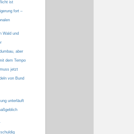
cht ist
erung fort –
onalen
n Wald und
r
dumbau, aber
n mit dem Tempo
muss jetzt
deln von Bund
ung unterläuft
maßgeblich
r
schuldig