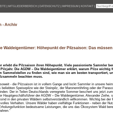
EITE
|
MITGLIEDERBEREICH
|
DATENSCHUTZ
|
IMPRESSUM
|
KONTAKT
|
 - Archiv
e Waldeigentümer: Höhepunkt der Pilzsaison: Das müsse
 erlebt die Pilzsaison ihren Höhepunkt. Viele passionierte Sammler ber
Pilzjahr. Die AGDW – Die Waldeigentümer erklärt, warum Pilze wichtig f
n Sammelstellen zu finden sind, wie man sie am besten transportiert, 
lzsammeln beachten muss.
 soweit - die Pilzsaison ist in vollem Gange und lockt Sammler in unsere hei
 beliebten Speisepilze wie der Steinpilz, der Maronenröhrling oder der Parasol
finden. Der in Teilen Deutschlands verregnete Sommer beschert uns jetzt zum
Der Hauptgeschäftsführer der AGDW – Die Waldeigentümer, Alexander Zeihe, s
sind in den privaten Wäldern selbstverständlich willkommen. Wichtig bei der 
svolles Verhalten. Unsere Wälder haben vielfältige Funktionen - neben der Nut
Erholungsfunktion bedeutsame Leistungen, die uns das Ökosystem Wald bereit
wahren.“