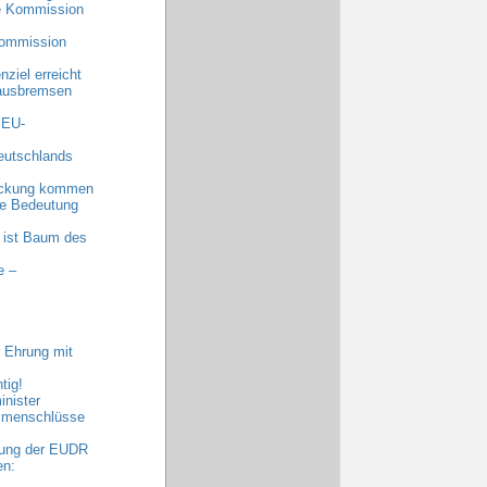
he Kommission
Kommission
ziel erreicht
 ausbremsen
 EU-
eutschlands
eckung kommen
nde Bedeutung
 ist Baum des
e –
 Ehrung mit
tig!
nister
ammenschlüsse
bung der EUDR
en: