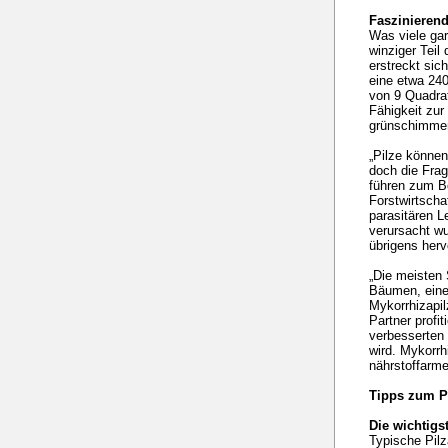
Faszinierend
Was viele gar 
winziger Teil
erstreckt si
eine etwa 240
von 9 Quadrat
Fähigkeit zur
grünschimmer
„Pilze können
doch die Frag
führen zum Be
Forstwirtscha
parasitären L
verursacht wu
übrigens herv
„Die meisten 
Bäumen, eine
Mykorrhizapil
Partner profi
verbesserten 
wird. Mykorrh
nährstoffarme
Tipps zum P
Die wichtigs
Typische Pilz