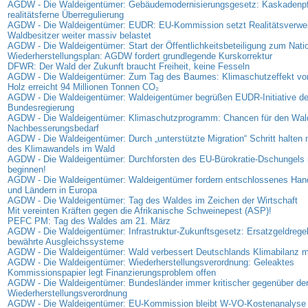
AGDW - Die Waldeigentümer: Gebäudemodernisierungsgesetz: Kaskadenpfli
realitätsferne Überregulierung
AGDW - Die Waldeigentümer: EUDR: EU-Kommission setzt Realitätsverweig
Waldbesitzer weiter massiv belastet
AGDW - Die Waldeigentümer: Start der Öffentlichkeitsbeteiligung zum Nati
Wiederherstellungsplan: AGDW fordert grundlegende Kurskorrektur
DFWR: Der Wald der Zukunft braucht Freiheit, keine Fesseln
AGDW - Die Waldeigentümer: Zum Tag des Baumes: Klimaschutzeffekt vo
Holz erreicht 94 Millionen Tonnen CO₂
AGDW - Die Waldeigentümer: Waldeigentümer begrüßen EUDR-Initiative de
Bundesregierung
AGDW - Die Waldeigentümer: Klimaschutzprogramm: Chancen für den Wal
Nachbesserungsbedarf
AGDW - Die Waldeigentümer: Durch „unterstützte Migration“ Schritt halte
des Klimawandels im Wald
AGDW - Die Waldeigentümer: Durchforsten des EU-Bürokratie-Dschungels 
beginnen!
AGDW - Die Waldeigentümer: Waldeigentümer fordern entschlossenes Han
und Ländern in Europa
AGDW - Die Waldeigentümer: Tag des Waldes im Zeichen der Wirtschaft
Mit vereinten Kräften gegen die Afrikanische Schweinepest (ASP)!
PEFC PM: Tag des Waldes am 21. März
AGDW - Die Waldeigentümer: Infrastruktur-Zukunftsgesetz: Ersatzgeldregel
bewährte Ausgleichssysteme
AGDW - Die Waldeigentümer: Wald verbessert Deutschlands Klimabilanz 
AGDW - Die Waldeigentümer: Wiederherstellungsverordnung: Geleaktes
Kommissionspapier legt Finanzierungsproblem offen
AGDW - Die Waldeigentümer: Bundesländer immer kritischer gegenüber de
Wiederherstellungsverordnung
AGDW - Die Waldeigentümer: EU-Kommission bleibt W-VO-Kostenanalyse 