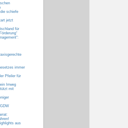
ischen
n
die schiefe
rt jetzt
tschland für
Förderung“
nagement“:
raxisgerechte
gesetzes immer
r Pfeiler für
ein Irrweg
ützt mit
niger
 AGDW
rrat:
ühren!
ghlights aus