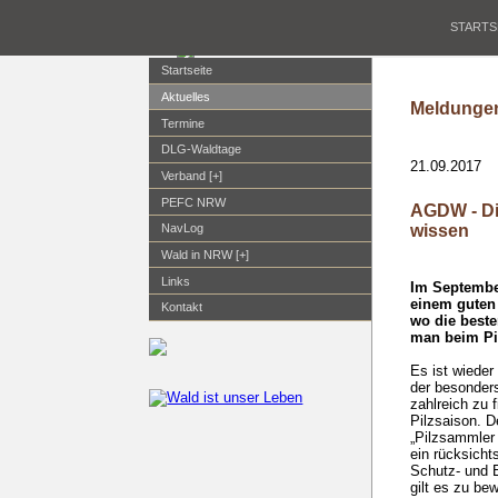
STARTS
Startseite
Aktuelles
Meldungen
Termine
DLG-Waldtage
21.09.2017
Verband [+]
PEFC NRW
AGDW - Di
wissen
NavLog
Wald in NRW [+]
Links
Im September
einem guten 
Kontakt
wo die beste
man beim Pi
Es ist wieder
der besonders
zahlreich zu 
Pilzsaison. 
„Pilzsammler 
ein rücksicht
Schutz- und 
gilt es zu be