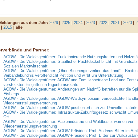
 Meldungen aus dem Jahr:
2026
|
2025
|
2024
|
2023
|
2022
|
2021
|
2020
|
2
|
2015
| alle
erverbände und Partner:
AGDW - Die Waldeigentümer: Funktionierende Nutzungsketten und Holzmär
AGDW - Die Waldeigentümer: Staatlicher Pachtdeckel bricht mit Grundsätz
Sozialen Marktwirtschaft
AGDW - Die Waldeigentümer: „Ohne Bioenergie verliert das Land“ – Breites
Verbändebündnis veröffentlicht Petition und wirbt um Unterstützung
AGDW - Die Waldeigentümer: AGDW und Familienbetriebe Land und Forst 
versteckten Eingriffen in Eigentumsrechte
AGDW - Die Waldeigentümer: Änderungen am NatInfG betreffen nur die Spi
Eisbergs
AGDW - Die Waldeigentümer: AGDW-Waldsymposium verdeutlichte Handlun
Wiederherstellungsverordnung
AGDW - Die Waldeigentümer: AGDW positioniert sich zur Umweltministerk
AGDW - Die Waldeigentümer: Infrastruktur-Zukunftsgesetz schwächt Umwe
Ort
AGDW - Die Waldeigentümer: Papierindustrie und Waldbesitz warnen vor
Wiederherstellungsverordnung
AGDW - Die Waldeigentümer: AGDW-Präsident Prof. Andreas Bitter im Amt 
AGDW - Die Waldeigentümer: AGDW-Präsident Prof. Bitter zur Waldzusta