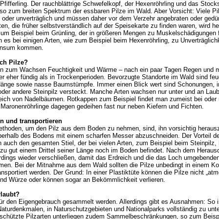
 Pfifferling. Der rauchblättrige Schwefelkopf, der Hexenröhrling und das St
o zum breiten Spektrum der essbaren Pilze im Wald. Aber Vorsicht: Viele Pi
g oder unverträglich und müssen daher vor dem Verzehr angebraten oder gedü
n, die früher selbstverständlich auf der Speisekarte zu finden waren, wird h
zum Beispiel beim Grünling, der in größeren Mengen zu Muskelschädigungen 
 es bei einigen Arten, wie zum Beispiel beim Hexenröhrling, zu Unverträglich
konsum kommen.
ch Pilze?
en zum Wachsen Feuchtigkeit und Wärme – nach ein paar Tagen Regen und m
r eher fündig als in Trockenperioden. Bevorzugte Standorte im Wald sind fe
änge sowie nasse Baumstümpfe. Immer einen Blick wert sind Schonungen, i
oder andere Steinpilz versteckt. Manche Arten wachsen nur unter und an La
ich von Nadelbäumen. Rotkappen zum Beispiel findet man zumeist bei oder u
Maronenröhrlinge dagegen gedeihen fast nur neben Kiefern und Fichten.
en und transportieren
ethoden, um den Pilz aus dem Boden zu nehmen, sind, ihn vorsichtig heraus
oberhalb des Bodens mit einem scharfen Messer abzuschneiden. Der Vorteil d
 auch den gesamten Stiel, der bei vielen Arten, zum Beispiel beim Steinpilz,
r zu gut einem Drittel seiner Länge noch im Boden befindet. Nach dem Heraus
rdings wieder verschließen, damit das Erdreich und die das Loch umgebende
n. Bei der Mitnahme aus dem Wald sollten die Pilze unbedingt in einem Korb
ansportiert werden. Der Grund: In einer Plastiktüte können die Pilze nicht „atm
und Würze oder können sogar an Bekömmlichkeit verlieren.
rlaubt?
 für den Eigengebrauch gesammelt werden. Allerdings gibt es Ausnahmen: So
aturdenkmalen, in Naturschutzgebieten und Nationalparks vollständig zu unte
schützte Pilzarten unterliegen zudem Sammelbeschränkungen, so zum Beispie