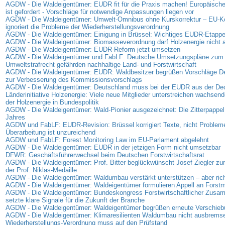
AGDW - Die Waldeigentümer: EUDR fit für die Praxis machen! Europäisc
ist gefordert - Vorschläge für notwendige Anpassungen liegen vor
AGDW - Die Waldeigentümer: Umwelt-Omnibus ohne Kurskorrektur – EU-
ignoriert die Probleme der Wiederherstellungsverordnung
AGDW - Die Waldeigentümer: Einigung in Brüssel: Wichtiges EUDR-Etappen
AGDW - Die Waldeigentümer: Biomasseverordnung darf Holzenergie nicht
AGDW - Die Waldeigentümer: EUDR-Reform jetzt umsetzen
AGDW - Die Waldeigentümer und FabLF: Deutsche Umsetzungspläne zum
Umweltstrafrecht gefährden nachhaltige Land- und Forstwirtschaft
AGDW - Die Waldeigentümer: EUDR: Waldbesitzer begrüßen Vorschläge D
zur Verbesserung des Kommissionsvorschlags
AGDW - Die Waldeigentümer: Deutschland muss bei der EUDR aus der D
Länderinitiative Holzenergie: Viele neue Mitglieder unterstreichen wachse
der Holzenergie in Bundespolitik
AGDW - Die Waldeigentümer: Wald-Pionier ausgezeichnet: Die Zitterpappel
Jahres
AGDW und FabLF: EUDR-Revision: Brüssel korrigiert Texte, nicht Problem
Überarbeitung ist unzureichend
AGDW und FabLF: Forest Monitoring Law im EU-Parlament abgelehnt
AGDW - Die Waldeigentümer: EUDR in der jetzigen Form nicht umsetzbar
DFWR: Geschäftsführerwechsel beim Deutschen Forstwirtschaftsrat
AGDW - Die Waldeigentümer: Prof. Bitter beglückwünscht Josef Ziegler zur
der Prof. Niklas-Medaille
AGDW - Die Waldeigentümer: Waldumbau verstärkt unterstützen – aber rich
AGDW - Die Waldeigentümer: Waldeigentümer formulieren Appell an Forstmi
AGDW - Die Waldeigentümer: Bundeskongress Forstwirtschaftlicher Zus
setzte klare Signale für die Zukunft der Branche
AGDW - Die Waldeigentümer: Waldeigentümer begrüßen erneute Verschie
AGDW - Die Waldeigentümer: Klimaresilienten Waldumbau nicht ausbrems
Wiederherstellungs-Verordnung muss auf den Prüfstand