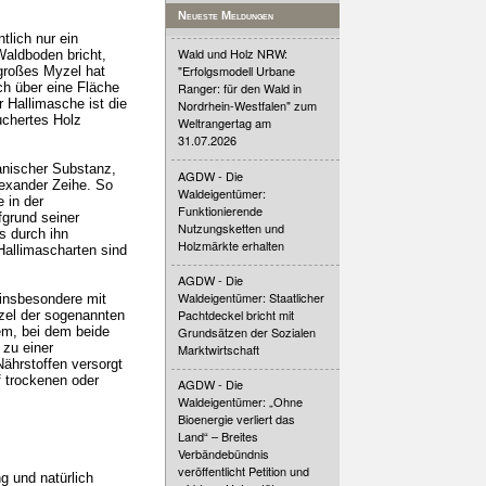
Neueste Meldungen
tlich nur ein
Wald und Holz NRW:
Waldboden bricht,
"Erfolgsmodell Urbane
großes Myzel hat
ch über eine Fläche
Ranger: für den Wald in
 Hallimasche ist die
Nordrhein-Westfalen" zum
uchertes Holz
Weltrangertag am
31.07.2026
anischer Substanz,
AGDW - Die
lexander Zeihe. So
Waldeigentümer:
 in der
Funktionierende
fgrund seiner
Nutzungsketten und
s durch ihn
Holzmärkte erhalten
Hallimascharten sind
AGDW - Die
Waldeigentümer: Staatlicher
 insbesondere mit
Pachtdeckel bricht mit
zel der sogenannten
em, bei dem beide
Grundsätzen der Sozialen
 zu einer
Marktwirtschaft
ährstoffen versorgt
f trockenen oder
AGDW - Die
Waldeigentümer: „Ohne
Bioenergie verliert das
Land“ – Breites
Verbändebündnis
veröffentlicht Petition und
g und natürlich