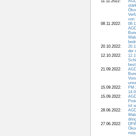
11.11.2022:
AGD
stär
Ökos
Verf
von 
08.11.2022:
08.1
AGDW
Bun
Wald
bedr
20.10.2022:
20.1
der 
12.10.2022:
12.1
Schi
best
21.09.2022:
AGD
Bun
Vors
unse
15.09.2022:
PM 
14.0
15.09.2022:
AGDW
Prot
ist 
28.06.2022:
AGD
Wal
drin
27.06.2022:
DFW
Ökos
müss