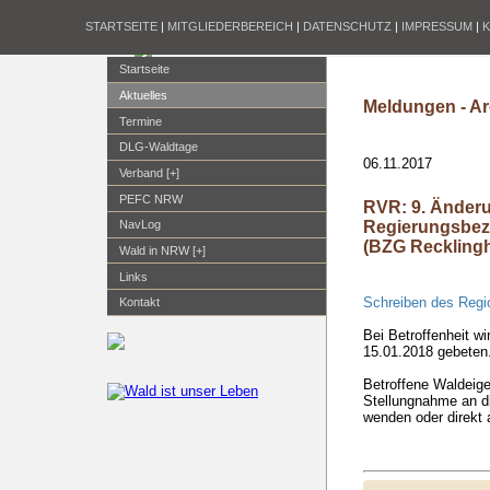
STARTSEITE
|
MITGLIEDERBEREICH
|
DATENSCHUTZ
|
IMPRESSUM
|
Startseite
Aktuelles
Meldungen - Ar
Termine
DLG-Waldtage
06.11.2017
Verband [+]
PEFC NRW
RVR: 9. Änderu
Regierungsbezi
NavLog
(BZG Reckling
Wald in NRW [+]
Links
Schreiben des Regi
Kontakt
Bei Betroffenheit w
15.01.2018 gebeten
Betroffene Waldeig
Stellungnahme an d
wenden oder direkt