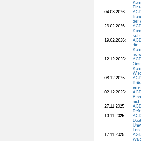
Komm
Fina
04.03.2026:
AGD
Bund
der 
23.02.2026:
AGD
Kom
schu
19.02.2026:
AGDW
die 
Komm
notw
12.12.2025:
AGD
Omni
Komm
Wied
08.12.2025:
AGDW
Brüs
erre
02.12.2025:
AGD
Biom
nic
27.11.2025:
AGD
Refo
19.11.2025:
AGD
Deu
Umwe
Land
17.11.2025:
AGD
Wald