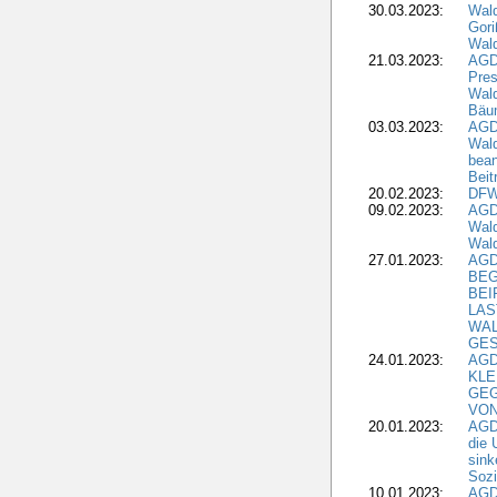
30.03.2023:
Wal
Gori
Wald
21.03.2023:
AGD
Pres
Wald
Bäu
03.03.2023:
AGD
Wald
bean
Beit
20.02.2023:
DFW
09.02.2023:
AGD
Wald
Wald
27.01.2023:
AGD
BEG
BEI
LAS
WA
GES
24.01.2023:
AGD
KLE
GEG
VON
20.01.2023:
AGDW
die 
sink
Sozi
10.01.2023:
AGD