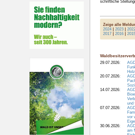
schriftliche Stellu
Zeige alle Meld
2024
|
2023
|
202
2017
|
2016
|
201
Waldbesitzerver
29.07.2026:
AGD
Funk
Holz
20.07.2026:
AGDW
Pach
Sozi
14.07.2026:
AGD
Bioe
Verb
und 
07.07.2026:
AGD
Fami
vor 
Eig
30.06.2026:
AGD
am N
Eisb