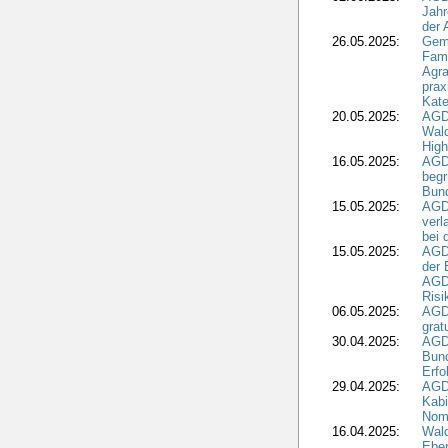
Jahr
der
26.05.2025:
Gem
Fami
Agra
prax
Kate
20.05.2025:
AGD
Wald
High
16.05.2025:
AGD
begr
Bund
15.05.2025:
AGD
verl
bei 
15.05.2025:
AGD
der 
AGDW
Risi
06.05.2025:
AGD
grat
30.04.2025:
AGD
Bund
Erfo
29.04.2025:
AGD
Kabi
Nomi
16.04.2025:
Wald
Ebe