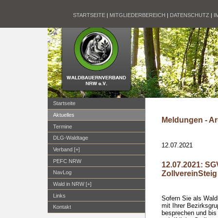
STARTSEITE
|
MITGLIEDERBEREICH
|
DATENSCHUTZ
|
I
Startseite
Aktuelles
Meldungen - Ar
Termine
DLG-Waldtage
12.07.2021
Verband [+]
PEFC NRW
12.07.2021: S
ZollvereinSteig
NavLog
Wald in NRW [+]
Links
Sofern Sie als Wald
mit Ihrer Bezirksg
Kontakt
besprechen und bis