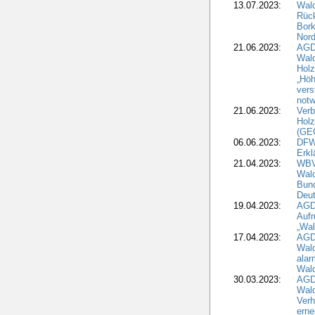
13.07.2023:
Wald
Rück
Bork
Nord
21.06.2023:
AGD
Wal
Holz
„Höh
vers
notw
21.06.2023:
Verb
Holz
(GE
06.06.2023:
DFW
Erkl
21.04.2023:
WBV
Wald
Bund
Deu
19.04.2023:
AGD
Aufr
„Wal
17.04.2023:
AGD
Wald
alar
Wald
30.03.2023:
AGD
Wald
Verh
erne