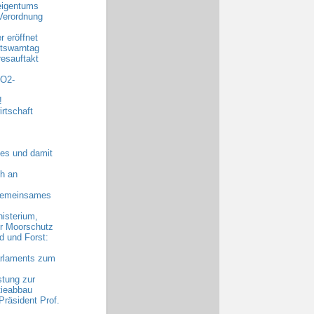
eigentums
Verordnung
 eröffnet
tswarntag
esauftakt
CO2-
!
rtschaft
es und damit
h an
 gemeinsames
nisterium,
hr Moorschutz
 und Forst:
arlaments zum
stung zur
tieabbau
räsident Prof.