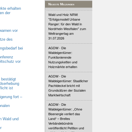
Neueste Meldungen
kte erhalten
en der
Wald und Holz NRW:
"Erfolgsmodell Urbane
Ranger: für den Wald in
Nordrhein-Westfalen" zum
warnen vor
Weltrangertag am
31.07.2026
tze des
AGDW - Die
gsbedarf bei
Waldeigentümer:
Funktionierende
onferenz
ltschutz vor
Nutzungsketten und
Holzmärkte erhalten
AGDW - Die
bestätigt
Waldeigentümer: Staatlicher
ndserhebung
Pachtdeckel bricht mit
cht ist
Grundsätzen der Sozialen
Marktwirtschaft
erung fort –
AGDW - Die
onalen
Waldeigentümer: „Ohne
Bioenergie verliert das
Land“ – Breites
n Wald und
Verbändebündnis
r
veröffentlicht Petition und