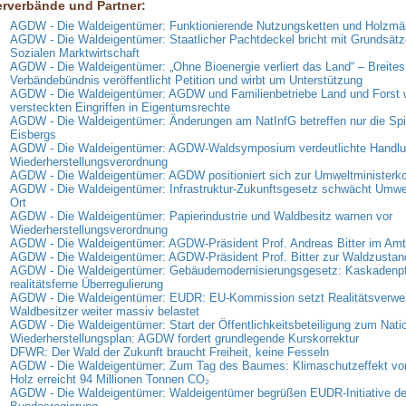
erverbände und Partner:
AGDW - Die Waldeigentümer: Funktionierende Nutzungsketten und Holzmär
AGDW - Die Waldeigentümer: Staatlicher Pachtdeckel bricht mit Grundsätz
Sozialen Marktwirtschaft
AGDW - Die Waldeigentümer: „Ohne Bioenergie verliert das Land“ – Breites
Verbändebündnis veröffentlicht Petition und wirbt um Unterstützung
AGDW - Die Waldeigentümer: AGDW und Familienbetriebe Land und Forst 
versteckten Eingriffen in Eigentumsrechte
AGDW - Die Waldeigentümer: Änderungen am NatInfG betreffen nur die Spi
Eisbergs
AGDW - Die Waldeigentümer: AGDW-Waldsymposium verdeutlichte Handlun
Wiederherstellungsverordnung
AGDW - Die Waldeigentümer: AGDW positioniert sich zur Umweltministerk
AGDW - Die Waldeigentümer: Infrastruktur-Zukunftsgesetz schwächt Umwe
Ort
AGDW - Die Waldeigentümer: Papierindustrie und Waldbesitz warnen vor
Wiederherstellungsverordnung
AGDW - Die Waldeigentümer: AGDW-Präsident Prof. Andreas Bitter im Amt 
AGDW - Die Waldeigentümer: AGDW-Präsident Prof. Bitter zur Waldzusta
AGDW - Die Waldeigentümer: Gebäudemodernisierungsgesetz: Kaskadenpfli
realitätsferne Überregulierung
AGDW - Die Waldeigentümer: EUDR: EU-Kommission setzt Realitätsverweig
Waldbesitzer weiter massiv belastet
AGDW - Die Waldeigentümer: Start der Öffentlichkeitsbeteiligung zum Nati
Wiederherstellungsplan: AGDW fordert grundlegende Kurskorrektur
DFWR: Der Wald der Zukunft braucht Freiheit, keine Fesseln
AGDW - Die Waldeigentümer: Zum Tag des Baumes: Klimaschutzeffekt vo
Holz erreicht 94 Millionen Tonnen CO₂
AGDW - Die Waldeigentümer: Waldeigentümer begrüßen EUDR-Initiative de