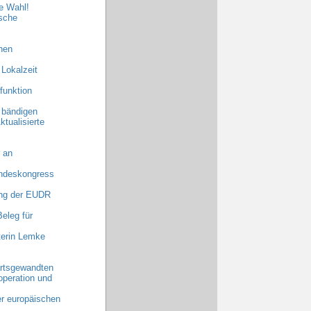
e Wahl!
sche
hen
 Lokalzeit
funktion
 bändigen
ktualisierte
 an
undeskongress
ng der EUDR
eleg für
terin Lemke
rtsgewandten
operation und
er europäischen