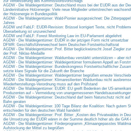
zur Verbesserung des Kommissionsvorschlags
AGDW - Die Waldeigentümer: Deutschland muss bei der EUDR aus der D
Länderinitiative Holzenergie: Viele neue Mitglieder unterstreichen wachse
der Holzenergie in Bundespolitik
AGDW - Die Waldeigentümer: Wald-Pionier ausgezeichnet: Die Zitterpappel
Jahres
AGDW und FabLF: EUDR-Revision: Brüssel korrigiert Texte, nicht Problem
Überarbeitung ist unzureichend
AGDW und FabLF: Forest Monitoring Law im EU-Parlament abgelehnt
AGDW - Die Waldeigentümer: EUDR in der jetzigen Form nicht umsetzbar
DFWR: Geschäftsführerwechsel beim Deutschen Forstwirtschaftsrat
AGDW - Die Waldeigentümer: Prof. Bitter beglückwünscht Josef Ziegler zur
der Prof. Niklas-Medaille
AGDW - Die Waldeigentümer: Waldumbau verstärkt unterstützen – aber rich
AGDW - Die Waldeigentümer: Waldeigentümer formulieren Appell an Forstmi
AGDW - Die Waldeigentümer: Bundeskongress Forstwirtschaftlicher Zus
setzte klare Signale für die Zukunft der Branche
AGDW - Die Waldeigentümer: Waldeigentümer begrüßen erneute Verschie
AGDW - Die Waldeigentümer: Klimaresilienten Waldumbau nicht ausbrems
Wiederherstellungs-Verordnung muss auf den Prüfstand
AGDW - Die Waldeigentümer: EUDR: EU greift Bedenken der US-amerikan
Produzenten auf – Vermeidung von unangemessenen Handelsauswirkunge
AGDW - Die Waldeigentümer: Deutschland darf beim Naturschutz nicht auf 
Bahn geraten
AGDW - Die Waldeigentümer. 100 Tage Bilanz der Koalition: Nach gutem Sta
entschieden für den deutschen Wald handeln!
AGDW - Die Waldeigentümer: Prof. Bitter: „Kosten des Privatwaldes in Deu
die Umsetzung der EUDR wären in der Summe deutlich höher als die GAK-
AGDW - Die Waldeigentümer: Förderprogramm „Klimaangepasstes Waldma
Aufstockung der Mittel zu begrüßen