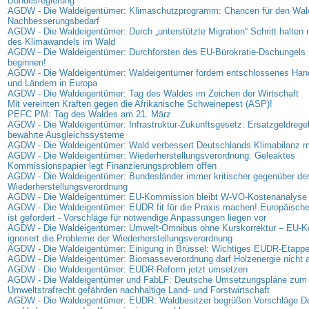
Bundesregierung
AGDW - Die Waldeigentümer: Klimaschutzprogramm: Chancen für den Wal
Nachbesserungsbedarf
AGDW - Die Waldeigentümer: Durch „unterstützte Migration“ Schritt halte
des Klimawandels im Wald
AGDW - Die Waldeigentümer: Durchforsten des EU-Bürokratie-Dschungels 
beginnen!
AGDW - Die Waldeigentümer: Waldeigentümer fordern entschlossenes Han
und Ländern in Europa
AGDW - Die Waldeigentümer: Tag des Waldes im Zeichen der Wirtschaft
Mit vereinten Kräften gegen die Afrikanische Schweinepest (ASP)!
PEFC PM: Tag des Waldes am 21. März
AGDW - Die Waldeigentümer: Infrastruktur-Zukunftsgesetz: Ersatzgeldregel
bewährte Ausgleichssysteme
AGDW - Die Waldeigentümer: Wald verbessert Deutschlands Klimabilanz 
AGDW - Die Waldeigentümer: Wiederherstellungsverordnung: Geleaktes
Kommissionspapier legt Finanzierungsproblem offen
AGDW - Die Waldeigentümer: Bundesländer immer kritischer gegenüber de
Wiederherstellungsverordnung
AGDW - Die Waldeigentümer: EU-Kommission bleibt W-VO-Kostenanalyse 
AGDW - Die Waldeigentümer: EUDR fit für die Praxis machen! Europäisc
ist gefordert - Vorschläge für notwendige Anpassungen liegen vor
AGDW - Die Waldeigentümer: Umwelt-Omnibus ohne Kurskorrektur – EU-
ignoriert die Probleme der Wiederherstellungsverordnung
AGDW - Die Waldeigentümer: Einigung in Brüssel: Wichtiges EUDR-Etappen
AGDW - Die Waldeigentümer: Biomasseverordnung darf Holzenergie nicht
AGDW - Die Waldeigentümer: EUDR-Reform jetzt umsetzen
AGDW - Die Waldeigentümer und FabLF: Deutsche Umsetzungspläne zum
Umweltstrafrecht gefährden nachhaltige Land- und Forstwirtschaft
AGDW - Die Waldeigentümer: EUDR: Waldbesitzer begrüßen Vorschläge D