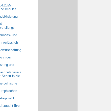
.04.2025
che Impulse
dsförderung
10
rstellungs-
 Bundes- und
n verlässlich
ewirtschaftung
o in der
anzung und
maschutzgesetz
chritt in die
e politische
uropäischen
stagswahl
 braucht Ihre