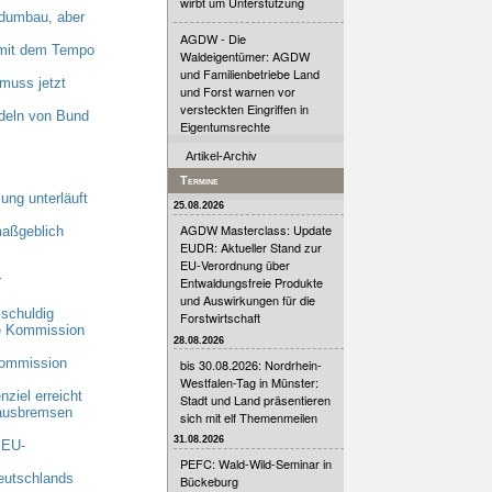
wirbt um Unterstützung
dumbau, aber
AGDW - Die
n mit dem Tempo
Waldeigentümer: AGDW
und Familienbetriebe Land
muss jetzt
und Forst warnen vor
versteckten Eingriffen in
deln von Bund
Eigentumsrechte
Artikel-Archiv
Termine
ung unterläuft
25.08.2026
AGDW Masterclass: Update
maßgeblich
EUDR: Aktueller Stand zur
EU-Verordnung über
r
Entwaldungsfreie Produkte
und Auswirkungen für die
schuldig
Forstwirtschaft
he Kommission
28.08.2026
Kommission
bis 30.08.2026: Nordrhein-
Westfalen-Tag in Münster:
ziel erreicht
Stadt und Land präsentieren
 ausbremsen
sich mit elf Themenmeilen
31.08.2026
 EU-
PEFC: Wald-Wild-Seminar in
eutschlands
Bückeburg