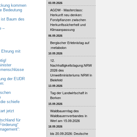
03.09.2026
eckung kommen
AGDW - Masterclass:
nde Bedeutung
Herkunft neu denken:
 ist Baum des
Forstpflanzen zwischen
Herkunftssicherheit und
e –
Klimaanpassung
06.09.2026
Bergischer Erlebnistag auf
:metabolon
 Ehrung mit
10.09.2026
12.
tig!
Nachhaltigkeitstagung.NRW
nister
ammenschlüsse
2026 des
Umweltministeriums NRW in
bung der EUDR
Bielefeld
en:
13.09.2026
ischen
Tag der Landwirtschaft in
n
Borken
die schiefe
15.09.2026
Waldbauerntag des
rt jetzt
Waldbauernverbandes in
tschland für
Werl am 15.09.2026
Förderung“
18.09.2026
nagement“:
bis 20.09.2026: Deutsche