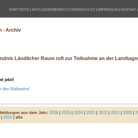
STARTSEITE
|
MITGLIEDERBEREICH
|
DATENSCHUTZ
|
IMPRESSUM
|
KONTAKT
 - Archiv
ndnis Ländlicher Raum ruft zur Teilnahme an der Landtags
l jetzt!
r den Wahlaufruf
 Meldungen aus dem Jahr:
2026
|
2025
|
2024
|
2023
|
2022
|
2021
|
2020
|
2
|
2015
| alle