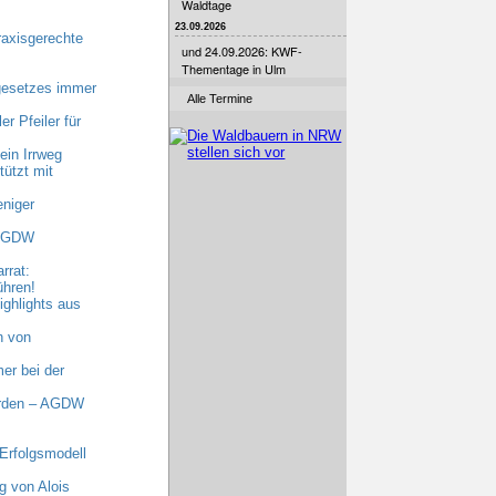
Waldtage
23.09.2026
raxisgerechte
und 24.09.2026: KWF-
Thementage in Ulm
gesetzes immer
Alle Termine
r Pfeiler für
ein Irrweg
ützt mit
niger
 AGDW
rrat:
ühren!
ghlights aus
n von
er bei der
erden – AGDW
Erfolgsmodell
 von Alois