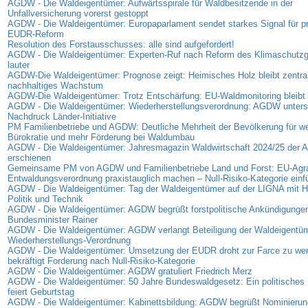
AGDW - Die Waldeigentümer: Aufwärtsspirale für Waldbesitzende in der
Unfallversicherung vorerst gestoppt
AGDW - Die Waldeigentümer: Europaparlament sendet starkes Signal für p
EUDR-Reform
Resolution des Forstausschusses: alle sind aufgefordert!
AGDW - Die Waldeigentümer: Experten-Ruf nach Reform des Klimaschutz
lauter
AGDW-Die Waldeigentümer: Prognose zeigt: Heimisches Holz bleibt zentrale
nachhaltiges Wachstum
AGDW-Die Waldeigentümer: Trotz Entschärfung: EU-Waldmonitoring bleibt 
AGDW - Die Waldeigentümer: Wiederherstellungsverordnung: AGDW unterst
Nachdruck Länder-Initiative
PM Familienbetriebe und AGDW: Deutliche Mehrheit der Bevölkerung für we
Bürokratie und mehr Förderung bei Waldumbau
AGDW - Die Waldeigentümer: Jahresmagazin Waldwirtschaft 2024/25 der
erschienen
Gemeinsame PM von AGDW und Familienbetriebe Land und Forst: EU-Agra
Entwaldungsverordnung praxistauglich machen – Null-Risiko-Kategorie einf
AGDW - Die Waldeigentümer: Tag der Waldeigentümer auf der LIGNA mit Hi
Politik und Technik
AGDW - Die Waldeigentümer: AGDW begrüßt forstpolitische Ankündigunge
Bundesminister Rainer
AGDW - Die Waldeigentümer: AGDW verlangt Beteiligung der Waldeigentüm
Wiederherstellungs-Verordnung
AGDW - Die Waldeigentümer: Umsetzung der EUDR droht zur Farce zu w
bekräftigt Forderung nach Null-Risiko-Kategorie
AGDW - Die Waldeigentümer: AGDW gratuliert Friedrich Merz
AGDW - Die Waldeigentümer: 50 Jahre Bundeswaldgesetz: Ein politisches 
feiert Geburtstag
AGDW - Die Waldeigentümer: Kabinettsbildung: AGDW begrüßt Nominierung