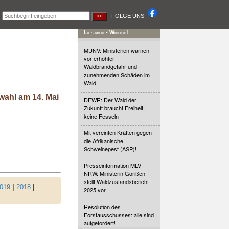
|
| FOLGE UNS:
Lies mich - Wichtig!
MUNV: Ministerien warnen
vor erhöhter
Waldbrandgefahr und
zunehmenden Schäden im
Wald
wahl am 14. Mai
DFWR: Der Wald der
Zukunft braucht Freiheit,
keine Fesseln
Mit vereinten Kräften gegen
die Afrikanische
Schweinepest (ASP)!
Presseinformation MLV
NRW: Ministerin Gorißen
stellt Waldzustandsbericht
019
|
2018
|
2025 vor
Resolution des
Forstausschusses: alle sind
aufgefordert!