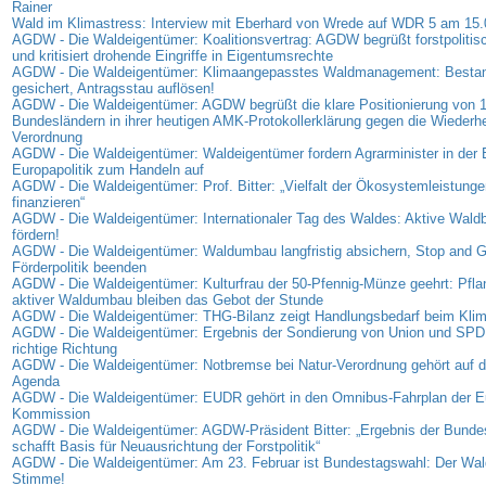
Rainer
Wald im Klimastress: Interview mit Eberhard von Wrede auf WDR 5 am 15
AGDW - Die Waldeigentümer: Koalitionsvertrag: AGDW begrüßt forstpolitis
und kritisiert drohende Eingriffe in Eigentumsrechte
AGDW - Die Waldeigentümer: Klimaangepasstes Waldmanagement: Bestan
gesichert, Antragsstau auflösen!
AGDW - Die Waldeigentümer: AGDW begrüßt die klare Positionierung von 
Bundesländern in ihrer heutigen AMK-Protokollerklärung gegen die Wiederhe
Verordnung
AGDW - Die Waldeigentümer: Waldeigentümer fordern Agrarminister in der
Europapolitik zum Handeln auf
AGDW - Die Waldeigentümer: Prof. Bitter: „Vielfalt der Ökosystemleistunge
finanzieren“
AGDW - Die Waldeigentümer: Internationaler Tag des Waldes: Aktive Waldb
fördern!
AGDW - Die Waldeigentümer: Waldumbau langfristig absichern, Stop and G
Förderpolitik beenden
AGDW - Die Waldeigentümer: Kulturfrau der 50-Pfennig-Münze geehrt: Pfl
aktiver Waldumbau bleiben das Gebot der Stunde
AGDW - Die Waldeigentümer: THG-Bilanz zeigt Handlungsbedarf beim Kli
AGDW - Die Waldeigentümer: Ergebnis der Sondierung von Union und SPD: S
richtige Richtung
AGDW - Die Waldeigentümer: Notbremse bei Natur-Verordnung gehört auf di
Agenda
AGDW - Die Waldeigentümer: EUDR gehört in den Omnibus-Fahrplan der E
Kommission
AGDW - Die Waldeigentümer: AGDW-Präsident Bitter: „Ergebnis der Bunde
schafft Basis für Neuausrichtung der Forstpolitik“
AGDW - Die Waldeigentümer: Am 23. Februar ist Bundestagswahl: Der Wald
Stimme!