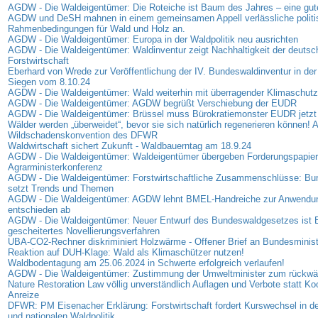
AGDW - Die Waldeigentümer: Die Roteiche ist Baum des Jahres – eine gut
AGDW und DeSH mahnen in einem gemeinsamen Appell verlässliche politi
Rahmenbedingungen für Wald und Holz an.
AGDW - Die Waldeigentümer: Europa in der Waldpolitik neu ausrichten
AGDW - Die Waldeigentümer: Waldinventur zeigt Nachhaltigkeit der deutsc
Forstwirtschaft
Eberhard von Wrede zur Veröffentlichung der IV. Bundeswaldinventur in der
Siegen vom 8.10.24
AGDW - Die Waldeigentümer: Wald weiterhin mit überragender Klimaschutz
AGDW - Die Waldeigentümer: AGDW begrüßt Verschiebung der EUDR
AGDW - Die Waldeigentümer: Brüssel muss Bürokratiemonster EUDR jetzt
Wälder werden „überweidet“, bevor sie sich natürlich regenerieren können! A
Wildschadenskonvention des DFWR
Waldwirtschaft sichert Zukunft - Waldbauerntag am 18.9.24
AGDW - Die Waldeigentümer: Waldeigentümer übergeben Forderungspapier
Agrarministerkonferenz
AGDW - Die Waldeigentümer: Forstwirtschaftliche Zusammenschlüsse: B
setzt Trends und Themen
AGDW - Die Waldeigentümer: AGDW lehnt BMEL-Handreiche zur Anwendu
entschieden ab
AGDW - Die Waldeigentümer: Neuer Entwurf des Bundeswaldgesetzes ist B
gescheitertes Novellierungsverfahren
UBA-CO2-Rechner diskriminiert Holzwärme - Offener Brief an Bundesminis
Reaktion auf DUH-Klage: Wald als Klimaschützer nutzen!
Waldbodentagung am 25.06.2024 in Schwerte erfolgreich verlaufen!
AGDW - Die Waldeigentümer: Zustimmung der Umweltminister zum rückwä
Nature Restoration Law völlig unverständlich Auflagen und Verbote statt Ko
Anreize
DFWR: PM Eisenacher Erklärung: Forstwirtschaft fordert Kurswechsel in d
und nationalen Waldpolitik