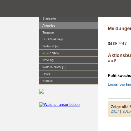
Startseite
Aktuelles
Meldungen
Termine
DLG-Waldtage
04.05.2017
Verband [+]
PEFC NRW
Aktionsbü
auf!
NavLog
Wald in NRW [+]
Links
Politikwechse
Kontakt
Lesen Sie hie
Zeige alle
2017
|
2016