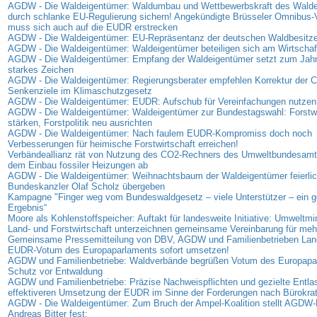
AGDW - Die Waldeigentümer: Waldumbau und Wettbewerbskraft des Wald
durch schlanke EU-Regulierung sichern! Angekündigte Brüsseler Omnibus-
muss sich auch auf die EUDR erstrecken
AGDW - Die Waldeigentümer: EU-Repräsentanz der deutschen Waldbesitzer
AGDW - Die Waldeigentümer: Waldeigentümer beteiligen sich am Wirtschaf
AGDW - Die Waldeigentümer: Empfang der Waldeigentümer setzt zum Jahr
starkes Zeichen
AGDW - Die Waldeigentümer: Regierungsberater empfehlen Korrektur der 
Senkenziele im Klimaschutzgesetz
AGDW - Die Waldeigentümer: EUDR: Aufschub für Vereinfachungen nutzen
AGDW - Die Waldeigentümer: Waldeigentümer zur Bundestagswahl: Forstwi
stärken, Forstpolitik neu ausrichten
AGDW - Die Waldeigentümer: Nach faulem EUDR-Kompromiss doch noch
Verbesserungen für heimische Forstwirtschaft erreichen!
Verbändeallianz rät von Nutzung des CO2-Rechners des Umweltbundesamt
dem Einbau fossiler Heizungen ab
AGDW - Die Waldeigentümer: Weihnachtsbaum der Waldeigentümer feierlic
Bundeskanzler Olaf Scholz übergeben
Kampagne "Finger weg vom Bundeswaldgesetz – viele Unterstützer – ein
Ergebnis“
Moore als Kohlenstoffspeicher: Auftakt für landesweite Initiative: Umweltmi
Land- und Forstwirtschaft unterzeichnen gemeinsame Vereinbarung für me
Gemeinsame Pressemitteilung von DBV, AGDW und Familienbetrieben Land
EUDR-Votum des Europaparlaments sofort umsetzen!
AGDW und Familienbetriebe: Waldverbände begrüßen Votum des Europap
Schutz vor Entwaldung
AGDW und Familienbetriebe: Präzise Nachweispflichten und gezielte Entla
effektiveren Umsetzung der EUDR im Sinne der Forderungen nach Bürokra
AGDW - Die Waldeigentümer: Zum Bruch der Ampel-Koalition stellt AGDW-P
Andreas Bitter fest: