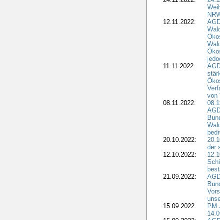
Wei
NR
12.11.2022:
AGD
Wal
Ökos
Wald
Ökos
jedo
11.11.2022:
AGD
stär
Ökos
Verf
von 
08.11.2022:
08.1
AGDW
Bun
Wald
bedr
20.10.2022:
20.1
der 
12.10.2022:
12.1
Schi
best
21.09.2022:
AGD
Bun
Vors
unse
15.09.2022:
PM 
14.0