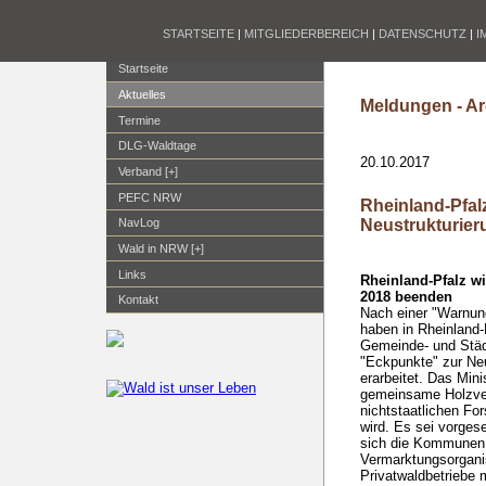
STARTSEITE
|
MITGLIEDERBEREICH
|
DATENSCHUTZ
|
I
Startseite
Aktuelles
Meldungen - Ar
Termine
DLG-Waldtage
20.10.2017
Verband [+]
PEFC NRW
Rheinland-Pfal
Neustrukturier
NavLog
Wald in NRW [+]
Links
Rheinland-Pfalz w
2018 beenden
Kontakt
Nach einer "Warnun
haben in Rheinland-
Gemeinde- und Städ
"Eckpunkte" zur Ne
erarbeitet. Das Min
gemeinsame Holzve
nichtstaatlichen Fo
wird. Es sei vorges
sich die Kommunen 
Vermarktungsorgan
Privatwaldbetriebe 