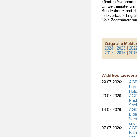
könnten Ausnahmen 
Umweltministerium t
Bundeskartellamt d
Holzverkaufs begrü
Holz-Zentralblatt o
Zeige alle Meld
2024
|
2023
|
202
2017
|
2016
|
201
Waldbesitzerver
29.07.2026:
AGD
Funk
Holz
20.07.2026:
AGDW
Pach
Sozi
14.07.2026:
AGD
Bioe
Verb
und 
07.07.2026:
AGD
Fami