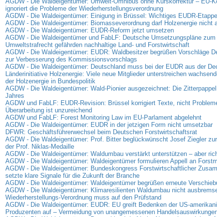
AGDW - Die Waldeigentümer: Umwelt-Omnibus ohne Kurskorrektur – EU-
ignoriert die Probleme der Wiederherstellungsverordnung
AGDW - Die Waldeigentümer: Einigung in Brüssel: Wichtiges EUDR-Etappen
AGDW - Die Waldeigentümer: Biomasseverordnung darf Holzenergie nicht
AGDW - Die Waldeigentümer: EUDR-Reform jetzt umsetzen
AGDW - Die Waldeigentümer und FabLF: Deutsche Umsetzungspläne zum
Umweltstrafrecht gefährden nachhaltige Land- und Forstwirtschaft
AGDW - Die Waldeigentümer: EUDR: Waldbesitzer begrüßen Vorschläge D
zur Verbesserung des Kommissionsvorschlags
AGDW - Die Waldeigentümer: Deutschland muss bei der EUDR aus der D
Länderinitiative Holzenergie: Viele neue Mitglieder unterstreichen wachse
der Holzenergie in Bundespolitik
AGDW - Die Waldeigentümer: Wald-Pionier ausgezeichnet: Die Zitterpappel
Jahres
AGDW und FabLF: EUDR-Revision: Brüssel korrigiert Texte, nicht Problem
Überarbeitung ist unzureichend
AGDW und FabLF: Forest Monitoring Law im EU-Parlament abgelehnt
AGDW - Die Waldeigentümer: EUDR in der jetzigen Form nicht umsetzbar
DFWR: Geschäftsführerwechsel beim Deutschen Forstwirtschaftsrat
AGDW - Die Waldeigentümer: Prof. Bitter beglückwünscht Josef Ziegler zur
der Prof. Niklas-Medaille
AGDW - Die Waldeigentümer: Waldumbau verstärkt unterstützen – aber rich
AGDW - Die Waldeigentümer: Waldeigentümer formulieren Appell an Forstmi
AGDW - Die Waldeigentümer: Bundeskongress Forstwirtschaftlicher Zus
setzte klare Signale für die Zukunft der Branche
AGDW - Die Waldeigentümer: Waldeigentümer begrüßen erneute Verschie
AGDW - Die Waldeigentümer: Klimaresilienten Waldumbau nicht ausbrems
Wiederherstellungs-Verordnung muss auf den Prüfstand
AGDW - Die Waldeigentümer: EUDR: EU greift Bedenken der US-amerikan
Produzenten auf – Vermeidung von unangemessenen Handelsauswirkunge