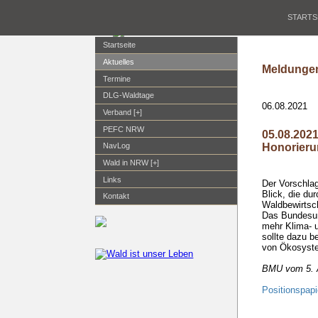
STARTS
Startseite
Aktuelles
Meldungen
Termine
DLG-Waldtage
06.08.2021
Verband [+]
PEFC NRW
05.08.202
Honorierun
NavLog
Wald in NRW [+]
Links
Der Vorschla
Blick, die du
Kontakt
Waldbewirtsch
Das Bundesumw
mehr Klima- u
sollte dazu b
von Ökosystem
BMU vom 5. 
Positionspap