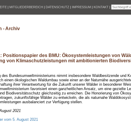
EITE
|
MITGLIEDERBEREICH
|
DATENSCHUTZ
|
IMPRESSUM
|
KONTAKT
|
 - Archiv
1: Positionspapier des BMU: Ökosystemleistungen von Wäl
g von Klimaschutzleistungen mit ambitionierten Biodivers
g des Bundesumweltministeriums nimmt insbesondere Waldbesitzende und 
rch einen ökologischen Waldumbau sowie einer an der Naturnähe ausgerichtet
aftung ihrer Verantwortung für die Zukunft unserer Wälder in besonderer Wei
eltministerium favorisiert einen ganzheitlichen Ansatz, um eine gezielte L
nd Biodiversitätsschutz gleichzeitig zu erreichen. Die Honorierung von Ökos
eitragen, zukunftsfähige Wälder zu entwickeln, die als naturnahe Waldökosys
leistungen ausbalanciert zur Verfügung stellen.
August 2021
ier vom 5. August 2021