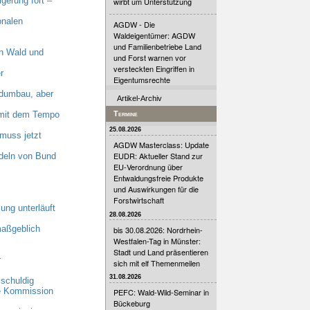
erung fort –
wirbt um Unterstützung
onalen
AGDW - Die
Waldeigentümer: AGDW
und Familienbetriebe Land
n Wald und
und Forst warnen vor
versteckten Eingriffen in
r
Eigentumsrechte
dumbau, aber
Artikel-Archiv
n mit dem Tempo
Termine
25.08.2026
muss jetzt
AGDW Masterclass: Update
EUDR: Aktueller Stand zur
deln von Bund
EU-Verordnung über
Entwaldungsfreie Produkte
und Auswirkungen für die
Forstwirtschaft
ung unterläuft
28.08.2026
maßgeblich
bis 30.08.2026: Nordrhein-
Westfalen-Tag in Münster:
Stadt und Land präsentieren
r
sich mit elf Themenmeilen
31.08.2026
schuldig
he Kommission
PEFC: Wald-Wild-Seminar in
Bückeburg