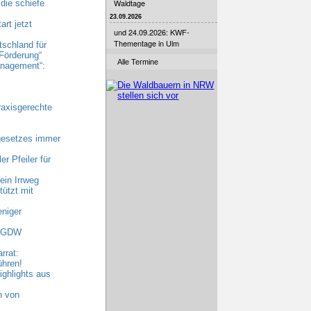
Waldtage
die schiefe
23.09.2026
rt jetzt
und 24.09.2026: KWF-
Thementage in Ulm
tschland für
Förderung“
Alle Termine
nagement“:
raxisgerechte
gesetzes immer
r Pfeiler für
ein Irrweg
ützt mit
niger
 AGDW
rrat:
ühren!
ghlights aus
n von