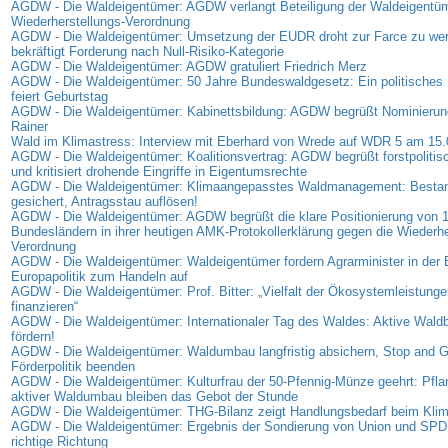
AGDW - Die Waldeigentümer: AGDW verlangt Beteiligung der Waldeigentüm
Wiederherstellungs-Verordnung
AGDW - Die Waldeigentümer: Umsetzung der EUDR droht zur Farce zu w
bekräftigt Forderung nach Null-Risiko-Kategorie
AGDW - Die Waldeigentümer: AGDW gratuliert Friedrich Merz
AGDW - Die Waldeigentümer: 50 Jahre Bundeswaldgesetz: Ein politisches 
feiert Geburtstag
AGDW - Die Waldeigentümer: Kabinettsbildung: AGDW begrüßt Nominierung
Rainer
Wald im Klimastress: Interview mit Eberhard von Wrede auf WDR 5 am 15
AGDW - Die Waldeigentümer: Koalitionsvertrag: AGDW begrüßt forstpolitis
und kritisiert drohende Eingriffe in Eigentumsrechte
AGDW - Die Waldeigentümer: Klimaangepasstes Waldmanagement: Bestan
gesichert, Antragsstau auflösen!
AGDW - Die Waldeigentümer: AGDW begrüßt die klare Positionierung von 
Bundesländern in ihrer heutigen AMK-Protokollerklärung gegen die Wiederhe
Verordnung
AGDW - Die Waldeigentümer: Waldeigentümer fordern Agrarminister in der
Europapolitik zum Handeln auf
AGDW - Die Waldeigentümer: Prof. Bitter: „Vielfalt der Ökosystemleistunge
finanzieren“
AGDW - Die Waldeigentümer: Internationaler Tag des Waldes: Aktive Waldb
fördern!
AGDW - Die Waldeigentümer: Waldumbau langfristig absichern, Stop and G
Förderpolitik beenden
AGDW - Die Waldeigentümer: Kulturfrau der 50-Pfennig-Münze geehrt: Pfl
aktiver Waldumbau bleiben das Gebot der Stunde
AGDW - Die Waldeigentümer: THG-Bilanz zeigt Handlungsbedarf beim Kli
AGDW - Die Waldeigentümer: Ergebnis der Sondierung von Union und SPD: S
richtige Richtung