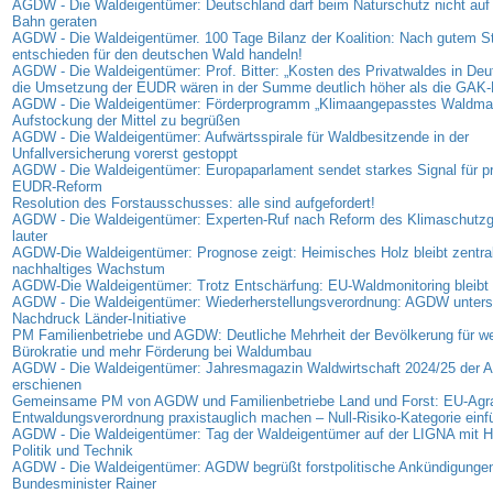
AGDW - Die Waldeigentümer: Deutschland darf beim Naturschutz nicht auf 
Bahn geraten
AGDW - Die Waldeigentümer. 100 Tage Bilanz der Koalition: Nach gutem Sta
entschieden für den deutschen Wald handeln!
AGDW - Die Waldeigentümer: Prof. Bitter: „Kosten des Privatwaldes in Deu
die Umsetzung der EUDR wären in der Summe deutlich höher als die GAK-
AGDW - Die Waldeigentümer: Förderprogramm „Klimaangepasstes Waldma
Aufstockung der Mittel zu begrüßen
AGDW - Die Waldeigentümer: Aufwärtsspirale für Waldbesitzende in der
Unfallversicherung vorerst gestoppt
AGDW - Die Waldeigentümer: Europaparlament sendet starkes Signal für p
EUDR-Reform
Resolution des Forstausschusses: alle sind aufgefordert!
AGDW - Die Waldeigentümer: Experten-Ruf nach Reform des Klimaschutz
lauter
AGDW-Die Waldeigentümer: Prognose zeigt: Heimisches Holz bleibt zentrale
nachhaltiges Wachstum
AGDW-Die Waldeigentümer: Trotz Entschärfung: EU-Waldmonitoring bleibt 
AGDW - Die Waldeigentümer: Wiederherstellungsverordnung: AGDW unterst
Nachdruck Länder-Initiative
PM Familienbetriebe und AGDW: Deutliche Mehrheit der Bevölkerung für we
Bürokratie und mehr Förderung bei Waldumbau
AGDW - Die Waldeigentümer: Jahresmagazin Waldwirtschaft 2024/25 der
erschienen
Gemeinsame PM von AGDW und Familienbetriebe Land und Forst: EU-Agra
Entwaldungsverordnung praxistauglich machen – Null-Risiko-Kategorie einf
AGDW - Die Waldeigentümer: Tag der Waldeigentümer auf der LIGNA mit Hi
Politik und Technik
AGDW - Die Waldeigentümer: AGDW begrüßt forstpolitische Ankündigunge
Bundesminister Rainer