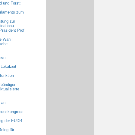
 und Forst:
arlaments zum
stung zur
tieabbau
räsident Prof.
e Wahl!
sche
hen
 Lokalzeit
funktion
 bändigen
ktualisierte
 an
undeskongress
ng der EUDR
eleg für