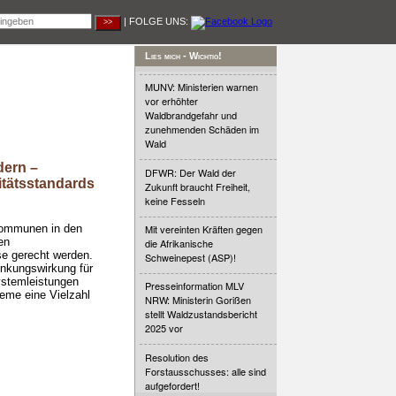
| FOLGE UNS:
Lies mich - Wichtig!
MUNV: Ministerien warnen
vor erhöhter
Waldbrandgefahr und
zunehmenden Schäden im
Wald
dern –
DFWR: Der Wald der
itätsstandards
Zukunft braucht Freiheit,
keine Fesseln
Kommunen in den
Mit vereinten Kräften gegen
en
die Afrikanische
se gerecht werden.
Schweinepest (ASP)!
enkungswirkung für
ystemleistungen
Presseinformation MLV
teme eine Vielzahl
NRW: Ministerin Gorißen
stellt Waldzustandsbericht
2025 vor
Resolution des
Forstausschusses: alle sind
aufgefordert!