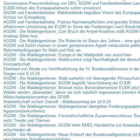
Gemeinsame Pressemitteilung von DBV, AGDW und Familienbetrieben Land
EUDR-Votum des Europaparlaments sofort umsetzen!
AGDW und Familienbetriebe: Waldverbände begrüßen Votum des Europap
Schutz vor Entwaldung
AGDW und Familienbetriebe: Präzise Nachweispflichten und gezielte Entla
effektiveren Umsetzung der EUDR im Sinne der Forderungen nach Bürokra
AGDW - Die Waldeigentümer: Zum Bruch der Ampel-Koalition stellt AGDW-P
Andreas Bitter fest:
AGDW - Die Waldeigentümer: Die Roteiche ist Baum des Jahres – eine gut
AGDW und DeSH mahnen in einem gemeinsamen Appell verlässliche politi
Rahmenbedingungen für Wald und Holz an.
AGDW - Die Waldeigentümer: Europa in der Waldpolitik neu ausrichten
AGDW - Die Waldeigentümer: Waldinventur zeigt Nachhaltigkeit der deutsc
Forstwirtschaft
Eberhard von Wrede zur Veröffentlichung der IV. Bundeswaldinventur in der
Siegen vom 8.10.24
AGDW - Die Waldeigentümer: Wald weiterhin mit überragender Klimaschutz
AGDW - Die Waldeigentümer: AGDW begrüßt Verschiebung der EUDR
AGDW - Die Waldeigentümer: Brüssel muss Bürokratiemonster EUDR jetzt
Wälder werden „überweidet“, bevor sie sich natürlich regenerieren können! A
Wildschadenskonvention des DFWR
Waldwirtschaft sichert Zukunft - Waldbauerntag am 18.9.24
AGDW - Die Waldeigentümer: Waldeigentümer übergeben Forderungspapier
Agrarministerkonferenz
AGDW - Die Waldeigentümer: Forstwirtschaftliche Zusammenschlüsse: B
setzt Trends und Themen
AGDW - Die Waldeigentümer: AGDW lehnt BMEL-Handreiche zur Anwendu
entschieden ab
AGDW - Die Waldeigentümer: Neuer Entwurf des Bundeswaldgesetzes ist B
gescheitertes Novellierungsverfahren