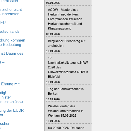
Kommission
03.09.2026
AGDW - Masterclass:
ziel erreicht
 ausbremsen
Herkunft neu denken:
Forstpflanzen zwischen
 EU-
Herkunftssicherheit und
Klimaanpassung
eutschlands
06.09.2026
eckung kommen
Bergischer Erlebnistag auf
nde Bedeutung
:metabolon
10.09.2026
 ist Baum des
12.
Nachhaltigkeitstagung.NRW
e –
2026 des
Umweltministeriums NRW in
Bielefeld
13.09.2026
 Ehrung mit
Tag der Landwirtschaft in
tig!
Borken
nister
15.09.2026
ammenschlüsse
Waldbauerntag des
Waldbauernverbandes in
bung der EUDR
en:
Werl am 15.09.2026
18.09.2026
ischen
bis 20.09.2026: Deutsche
n