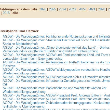
 Meldungen aus dem Jahr:
2026
|
2025
|
2024
|
2023
|
2022
|
2021
|
2020
|
2
|
2015
| alle
erverbände und Partner:
AGDW - Die Waldeigentümer: Funktionierende Nutzungsketten und Holzmär
AGDW - Die Waldeigentümer: Staatlicher Pachtdeckel bricht mit Grundsätz
Sozialen Marktwirtschaft
AGDW - Die Waldeigentümer: „Ohne Bioenergie verliert das Land“ – Breites
Verbändebündnis veröffentlicht Petition und wirbt um Unterstützung
AGDW - Die Waldeigentümer: AGDW und Familienbetriebe Land und Forst 
versteckten Eingriffen in Eigentumsrechte
AGDW - Die Waldeigentümer: Änderungen am NatInfG betreffen nur die Spi
Eisbergs
AGDW - Die Waldeigentümer: AGDW-Waldsymposium verdeutlichte Handlun
Wiederherstellungsverordnung
AGDW - Die Waldeigentümer: AGDW positioniert sich zur Umweltministerk
AGDW - Die Waldeigentümer: Infrastruktur-Zukunftsgesetz schwächt Umwe
Ort
AGDW - Die Waldeigentümer: Papierindustrie und Waldbesitz warnen vor
Wiederherstellungsverordnung
AGDW - Die Waldeigentümer: AGDW-Präsident Prof. Andreas Bitter im Amt 
AGDW - Die Waldeigentümer: AGDW-Präsident Prof. Bitter zur Waldzusta
AGDW - Die Waldeigentümer: Gebäudemodernisierungsgesetz: Kaskadenpfli
realitätsferne Überregulierung