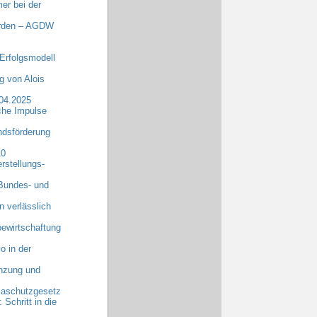
er bei der
erden – AGDW
Erfolgsmodell
 von Alois
.04.2025
che Impulse
dsförderung
10
rstellungs-
 Bundes- und
n verlässlich
ewirtschaftung
o in der
anzung und
maschutzgesetz
chritt in die