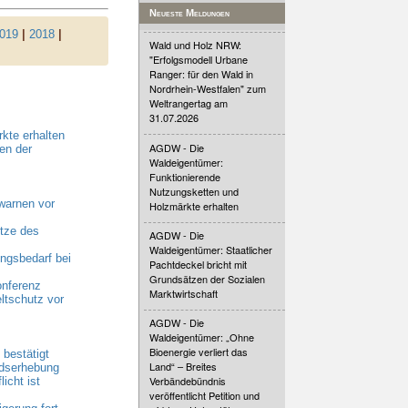
Neueste Meldungen
019
|
2018
|
Wald und Holz NRW:
"Erfolgsmodell Urbane
Ranger: für den Wald in
Nordrhein-Westfalen" zum
Weltrangertag am
31.07.2026
kte erhalten
AGDW - Die
en der
Waldeigentümer:
Funktionierende
Nutzungsketten und
warnen vor
Holzmärkte erhalten
tze des
AGDW - Die
Waldeigentümer: Staatlicher
gsbedarf bei
Pachtdeckel bricht mit
Grundsätzen der Sozialen
onferenz
Marktwirtschaft
ltschutz vor
AGDW - Die
Waldeigentümer: „Ohne
Bioenergie verliert das
bestätigt
Land“ – Breites
ndserhebung
Verbändebündnis
cht ist
veröffentlicht Petition und