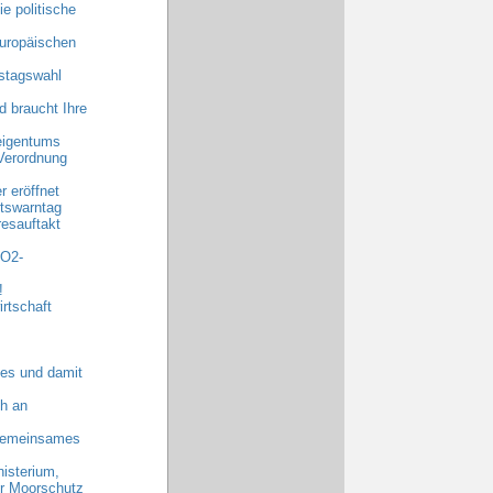
e politische
uropäischen
stagswahl
 braucht Ihre
eigentums
Verordnung
 eröffnet
tswarntag
esauftakt
CO2-
!
rtschaft
es und damit
h an
 gemeinsames
nisterium,
hr Moorschutz