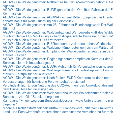
AGDW - Die Waldeigentümer: Notbremse bei Natur-Verordnung gehört auf di
Agenda
AGDW - Die Waldeigentümer: EUDR gehört in den Omnibus-Fahrplan der E
Kommission
AGDW - Die Waldeigentümer: AGDW-Präsident Bitter: „Ergebnis der Bunde
schafft Basis für Neuausrichtung der Forstpolitik“
AGDW - Die Waldeigentümer: Am 23. Februar ist Bundestagswahl: Der Wald
Stimme!
AGDW - Die Waldeigentümer: Waldumbau und Wettbewerbskraft des Wald
durch schlanke EU-Regulierung sichern! Angekündigte Brüsseler Omnibus-
muss sich auch auf die EUDR erstrecken
AGDW - Die Waldeigentümer: EU-Repräsentanz der deutschen Waldbesitzer
AGDW - Die Waldeigentümer: Waldeigentümer beteiligen sich am Wirtschaf
AGDW - Die Waldeigentümer: Empfang der Waldeigentümer setzt zum Jahr
starkes Zeichen
AGDW - Die Waldeigentümer: Regierungsberater empfehlen Korrektur der 
Senkenziele im Klimaschutzgesetz
AGDW - Die Waldeigentümer: EUDR: Aufschub für Vereinfachungen nutzen
AGDW - Die Waldeigentümer: Waldeigentümer zur Bundestagswahl: Forstwi
stärken, Forstpolitik neu ausrichten
AGDW - Die Waldeigentümer: Nach faulem EUDR-Kompromiss doch noch
Verbesserungen für heimische Forstwirtschaft erreichen!
Verbändeallianz rät von Nutzung des CO2-Rechners des Umweltbundesamt
dem Einbau fossiler Heizungen ab
AGDW - Die Waldeigentümer: Weihnachtsbaum der Waldeigentümer feierlic
Bundeskanzler Olaf Scholz übergeben
Kampagne "Finger weg vom Bundeswaldgesetz – viele Unterstützer – ein
Ergebnis“
Moore als Kohlenstoffspeicher: Auftakt für landesweite Initiative: Umweltmi
Land- und Forstwirtschaft unterzeichnen gemeinsame Vereinbarung für me