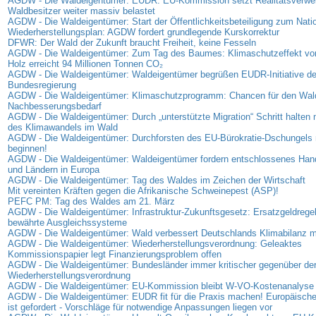
AGDW - Die Waldeigentümer: EUDR: EU-Kommission setzt Realitätsverweig
Waldbesitzer weiter massiv belastet
AGDW - Die Waldeigentümer: Start der Öffentlichkeitsbeteiligung zum Nati
Wiederherstellungsplan: AGDW fordert grundlegende Kurskorrektur
DFWR: Der Wald der Zukunft braucht Freiheit, keine Fesseln
AGDW - Die Waldeigentümer: Zum Tag des Baumes: Klimaschutzeffekt vo
Holz erreicht 94 Millionen Tonnen CO₂
AGDW - Die Waldeigentümer: Waldeigentümer begrüßen EUDR-Initiative de
Bundesregierung
AGDW - Die Waldeigentümer: Klimaschutzprogramm: Chancen für den Wal
Nachbesserungsbedarf
AGDW - Die Waldeigentümer: Durch „unterstützte Migration“ Schritt halte
des Klimawandels im Wald
AGDW - Die Waldeigentümer: Durchforsten des EU-Bürokratie-Dschungels 
beginnen!
AGDW - Die Waldeigentümer: Waldeigentümer fordern entschlossenes Han
und Ländern in Europa
AGDW - Die Waldeigentümer: Tag des Waldes im Zeichen der Wirtschaft
Mit vereinten Kräften gegen die Afrikanische Schweinepest (ASP)!
PEFC PM: Tag des Waldes am 21. März
AGDW - Die Waldeigentümer: Infrastruktur-Zukunftsgesetz: Ersatzgeldregel
bewährte Ausgleichssysteme
AGDW - Die Waldeigentümer: Wald verbessert Deutschlands Klimabilanz 
AGDW - Die Waldeigentümer: Wiederherstellungsverordnung: Geleaktes
Kommissionspapier legt Finanzierungsproblem offen
AGDW - Die Waldeigentümer: Bundesländer immer kritischer gegenüber de
Wiederherstellungsverordnung
AGDW - Die Waldeigentümer: EU-Kommission bleibt W-VO-Kostenanalyse 
AGDW - Die Waldeigentümer: EUDR fit für die Praxis machen! Europäisc
ist gefordert - Vorschläge für notwendige Anpassungen liegen vor