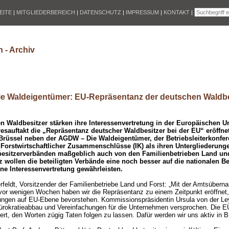
EITE
|
MITGLIEDERBEREICH
|
DATENSCHUTZ
|
IMPRESSUM
|
KONTAKT
|
 - Archiv
e Waldeigentümer: EU-Repräsentanz der deutschen Waldbes
n Waldbesitzer stärken ihre Interessenvertretung in der Europäischen U
esauftakt die „Repräsentanz deutscher Waldbesitzer bei der EU“ eröffne
Brüssel neben der AGDW – Die Waldeigentümer, der Betriebsleiterkonfe
is Forstwirtschaftlicher Zusammenschlüsse (IK) als ihren Untergliederun
esitzerverbänden maßgeblich auch von den Familienbetrieben Land und
 wollen die beteiligten Verbände eine noch besser auf die nationalen B
ne Interessenvertretung gewährleisten.
feldt, Vorsitzender der Familienbetriebe Land und Forst: „Mit der Amtsüber
or wenigen Wochen haben wir die Repräsentanz zu einem Zeitpunkt eröffnet,
ungen auf EU-Ebene bevorstehen. Kommissionspräsidentin Ursula von der Ley
Bürokratieabbau und Vereinfachungen für die Unternehmen versprochen. Die 
ert, den Worten zügig Taten folgen zu lassen. Dafür werden wir uns aktiv in B