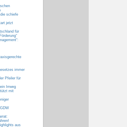
ischen
n
die schiefe
rt jetzt
tschland für
Förderung“
nagement“:
raxisgerechte
gesetzes immer
r Pfeiler für
ein Irrweg
ützt mit
niger
 AGDW
rrat:
ühren!
ghlights aus