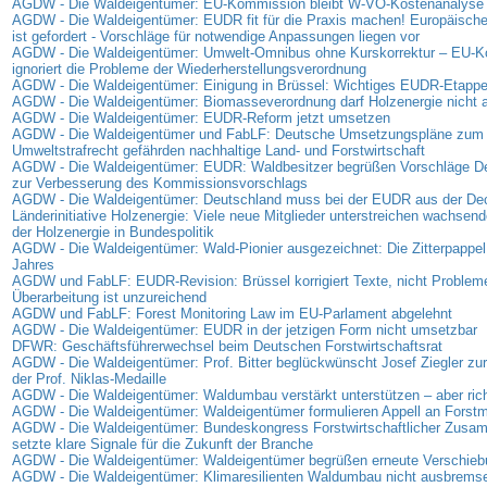
AGDW - Die Waldeigentümer: EU-Kommission bleibt W-VO-Kostenanalyse 
AGDW - Die Waldeigentümer: EUDR fit für die Praxis machen! Europäisc
ist gefordert - Vorschläge für notwendige Anpassungen liegen vor
AGDW - Die Waldeigentümer: Umwelt-Omnibus ohne Kurskorrektur – EU-
ignoriert die Probleme der Wiederherstellungsverordnung
AGDW - Die Waldeigentümer: Einigung in Brüssel: Wichtiges EUDR-Etappen
AGDW - Die Waldeigentümer: Biomasseverordnung darf Holzenergie nicht
AGDW - Die Waldeigentümer: EUDR-Reform jetzt umsetzen
AGDW - Die Waldeigentümer und FabLF: Deutsche Umsetzungspläne zum
Umweltstrafrecht gefährden nachhaltige Land- und Forstwirtschaft
AGDW - Die Waldeigentümer: EUDR: Waldbesitzer begrüßen Vorschläge D
zur Verbesserung des Kommissionsvorschlags
AGDW - Die Waldeigentümer: Deutschland muss bei der EUDR aus der D
Länderinitiative Holzenergie: Viele neue Mitglieder unterstreichen wachse
der Holzenergie in Bundespolitik
AGDW - Die Waldeigentümer: Wald-Pionier ausgezeichnet: Die Zitterpappel
Jahres
AGDW und FabLF: EUDR-Revision: Brüssel korrigiert Texte, nicht Problem
Überarbeitung ist unzureichend
AGDW und FabLF: Forest Monitoring Law im EU-Parlament abgelehnt
AGDW - Die Waldeigentümer: EUDR in der jetzigen Form nicht umsetzbar
DFWR: Geschäftsführerwechsel beim Deutschen Forstwirtschaftsrat
AGDW - Die Waldeigentümer: Prof. Bitter beglückwünscht Josef Ziegler zur
der Prof. Niklas-Medaille
AGDW - Die Waldeigentümer: Waldumbau verstärkt unterstützen – aber rich
AGDW - Die Waldeigentümer: Waldeigentümer formulieren Appell an Forstmi
AGDW - Die Waldeigentümer: Bundeskongress Forstwirtschaftlicher Zus
setzte klare Signale für die Zukunft der Branche
AGDW - Die Waldeigentümer: Waldeigentümer begrüßen erneute Verschie
AGDW - Die Waldeigentümer: Klimaresilienten Waldumbau nicht ausbrems