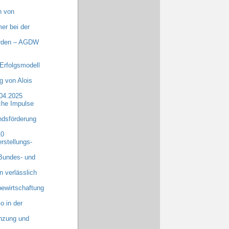
n von
er bei der
erden – AGDW
Erfolgsmodell
 von Alois
.04.2025
che Impulse
dsförderung
10
rstellungs-
 Bundes- und
n verlässlich
ewirtschaftung
o in der
anzung und