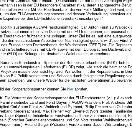
t Prof. Andreas Bitter erklärt: „Deutschland hat mit seinen vielfältigen Eig
rhältnissen in der EU besondere Charakteristika, deren sachgerechte Berück
erstellen wollen. Mit der Repräsentanz, die von Felix Müller geführt wird, sin
t, um den EU-Gesetzgebungsprozess und dessen Vorbereitung intensiver als 
 Expertise bei den EU-Institutionen verstärkt einzubringen.“
papolitik zuständige AGDW-Präsidiumsmitglied, Carl Anton Fürst zu Waldeck
ir setzen auf einen intensiven Dialog mit den EU-Institutionen, um praxisnah
her Tragfähigkeit frühzeitig einzubringen. Unser Ziel ist es, auf eine ausgew
, die den verschiedenen Aspekten der Nachhaltigkeit gerecht wird“, so Fürst 
t des Europäischen Dachverbands der Waldbesitzer (CEPF) ist. Die Repräsen
t und im Schulterschluss mit CEPF sowie mit dem Europäischen Dachverband 
mer (ELO) die Belange des deutschen Waldbesitzes wahrnehmen.
Baron von Brandenstein, Sprecher der Betriebsleiterkonferenz (BLK), betont: „
 zu entwaldungsfreien Lieferketten (EUDR) zeigt, wie stark die heimische Fo
Projekten massiv beeinträchtigt wird. Wir wollen mit der Repräsentanz in Brü
it von EU-Politik verbessern und Schaden durch fehlgeleitete Regulierung v
ern abwenden, um unsere Wälder für die nächsten Generationen zu bewahren
ild der Kooperationspartner können Sie
hier
abrufen.
ift: Die Vertreter der Kooperationspartner der EU-Repräsentanz (v.li.): Alexand
 Familienbetriebe Land und Forst Bayern), AGDW-Präsident Prof. Andreas Bi
glied Carl Anton Fürst zu Waldeck und Pyrmont, Philip Freiherr von Oldersh
erband Niedersachsen), Max Freiherr von Elverfeldt (Vorsitzender Familienbe
as Täger (Sprecher Initiativkreis Forstwirtschaftlicher Zusammenschlüsse), 
ein (Sprecher Betriebsleiterkonferenz und Stv. Vorsitzender Waldbesitzerver
Vorpommern), Roland Burger (Präsident Forstkammer Baden-Württemberg). 