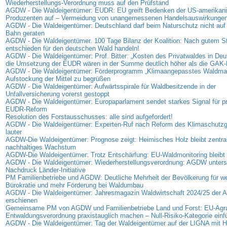
Wiederherstellungs-Verordnung muss auf den Prüfstand
AGDW - Die Waldeigentümer: EUDR: EU greift Bedenken der US-amerikan
Produzenten auf – Vermeidung von unangemessenen Handelsauswirkunge
AGDW - Die Waldeigentümer: Deutschland darf beim Naturschutz nicht auf 
Bahn geraten
AGDW - Die Waldeigentümer. 100 Tage Bilanz der Koalition: Nach gutem Sta
entschieden für den deutschen Wald handeln!
AGDW - Die Waldeigentümer: Prof. Bitter: „Kosten des Privatwaldes in Deu
die Umsetzung der EUDR wären in der Summe deutlich höher als die GAK-
AGDW - Die Waldeigentümer: Förderprogramm „Klimaangepasstes Waldma
Aufstockung der Mittel zu begrüßen
AGDW - Die Waldeigentümer: Aufwärtsspirale für Waldbesitzende in der
Unfallversicherung vorerst gestoppt
AGDW - Die Waldeigentümer: Europaparlament sendet starkes Signal für p
EUDR-Reform
Resolution des Forstausschusses: alle sind aufgefordert!
AGDW - Die Waldeigentümer: Experten-Ruf nach Reform des Klimaschutz
lauter
AGDW-Die Waldeigentümer: Prognose zeigt: Heimisches Holz bleibt zentrale
nachhaltiges Wachstum
AGDW-Die Waldeigentümer: Trotz Entschärfung: EU-Waldmonitoring bleibt 
AGDW - Die Waldeigentümer: Wiederherstellungsverordnung: AGDW unterst
Nachdruck Länder-Initiative
PM Familienbetriebe und AGDW: Deutliche Mehrheit der Bevölkerung für we
Bürokratie und mehr Förderung bei Waldumbau
AGDW - Die Waldeigentümer: Jahresmagazin Waldwirtschaft 2024/25 der
erschienen
Gemeinsame PM von AGDW und Familienbetriebe Land und Forst: EU-Agra
Entwaldungsverordnung praxistauglich machen – Null-Risiko-Kategorie einf
AGDW - Die Waldeigentümer: Tag der Waldeigentümer auf der LIGNA mit Hi