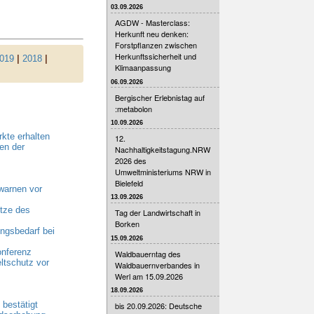
03.09.2026
AGDW - Masterclass:
Herkunft neu denken:
Forstpflanzen zwischen
Herkunftssicherheit und
019
|
2018
|
Klimaanpassung
06.09.2026
Bergischer Erlebnistag auf
:metabolon
10.09.2026
kte erhalten
12.
en der
Nachhaltigkeitstagung.NRW
2026 des
Umweltministeriums NRW in
Bielefeld
warnen vor
13.09.2026
tze des
Tag der Landwirtschaft in
Borken
gsbedarf bei
15.09.2026
onferenz
Waldbauerntag des
ltschutz vor
Waldbauernverbandes in
Werl am 15.09.2026
18.09.2026
bestätigt
bis 20.09.2026: Deutsche