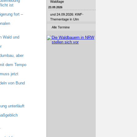
ndserhebung
Waldtage
cht ist
23.09.2026
und 24.09.2026: KWF-
erung fort –
Thementage in Ulm
onalen
Alle Termine
n Wald und
r
dumbau, aber
n mit dem Tempo
muss jetzt
deln von Bund
ung unterläuft
maßgeblich
r