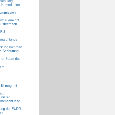
schuldig
he Kommission
Kommission
ziel erreicht
 ausbremsen
 EU-
eutschlands
eckung kommen
nde Bedeutung
 ist Baum des
e –
 Ehrung mit
tig!
nister
ammenschlüsse
bung der EUDR
en: