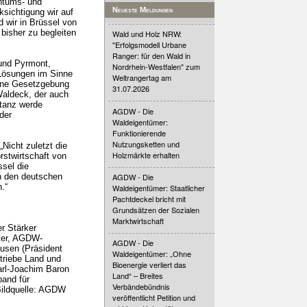
entums- und
Neueste Meldungen
sichtigung wir auf
d wir in Brüssel von
bisher zu begleiten
Wald und Holz NRW:
"Erfolgsmodell Urbane
Ranger: für den Wald in
 und Pyrmont,
Nordrhein-Westfalen" zum
e Lösungen im Sinne
Weltrangertag am
ogene Gesetzgebung
31.07.2026
Waldeck, der auch
tanz werde
AGDW - Die
der
Waldeigentümer:
Funktionierende
Nutzungsketten und
Nicht zuletzt die
Holzmärkte erhalten
rstwirtschaft von
ssel die
on den deutschen
AGDW - Die
.“
Waldeigentümer: Staatlicher
Pachtdeckel bricht mit
Grundsätzen der Sozialen
Marktwirtschaft
er Stärker
tter, AGDW-
AGDW - Die
ausen (Präsident
Waldeigentümer: „Ohne
triebe Land und
Bioenergie verliert das
Karl-Joachim Baron
Land“ – Breites
band für
Verbändebündnis
Bildquelle: AGDW
veröffentlicht Petition und