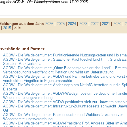
lung der AGDW - Die Waldeigentümer vom 17.02.2025
 Meldungen aus dem Jahr:
2026
|
2025
|
2024
|
2023
|
2022
|
2021
|
2020
|
2
|
2015
| alle
erverbände und Partner:
AGDW - Die Waldeigentümer: Funktionierende Nutzungsketten und Holzmär
AGDW - Die Waldeigentümer: Staatlicher Pachtdeckel bricht mit Grundsätz
Sozialen Marktwirtschaft
AGDW - Die Waldeigentümer: „Ohne Bioenergie verliert das Land“ – Breites
Verbändebündnis veröffentlicht Petition und wirbt um Unterstützung
AGDW - Die Waldeigentümer: AGDW und Familienbetriebe Land und Forst 
versteckten Eingriffen in Eigentumsrechte
AGDW - Die Waldeigentümer: Änderungen am NatInfG betreffen nur die Spi
Eisbergs
AGDW - Die Waldeigentümer: AGDW-Waldsymposium verdeutlichte Handlun
Wiederherstellungsverordnung
AGDW - Die Waldeigentümer: AGDW positioniert sich zur Umweltministerk
AGDW - Die Waldeigentümer: Infrastruktur-Zukunftsgesetz schwächt Umwe
Ort
AGDW - Die Waldeigentümer: Papierindustrie und Waldbesitz warnen vor
Wiederherstellungsverordnung
AGDW - Die Waldeigentümer: AGDW-Präsident Prof. Andreas Bitter im Amt 