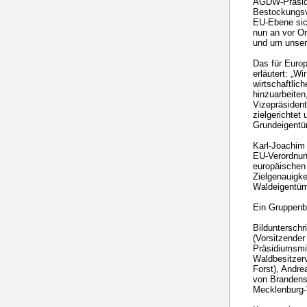
AGDW-Präsiden
Bestockungsve
EU-Ebene sich
nun an vor Or
und um unsere
Das für Euro
erläutert: „W
wirtschaftlic
hinzuarbeiten
Vizepräsiden
zielgerichte
Grundeigentü
Karl-Joachim 
EU-Verordnung
europäischen 
Zielgenauigke
Waldeigentüm
Ein Gruppenb
Bildunterschr
(Vorsitzender
Präsidiumsmit
Waldbesitzerv
Forst), Andre
von Brandenst
Mecklenburg-