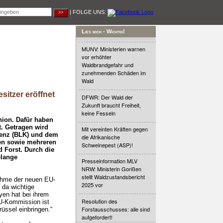
| FOLGE UNS:
Lies mich - Wichtig!
MUNV: Ministerien warnen
vor erhöhter
Waldbrandgefahr und
zunehmenden Schäden im
Wald
itzer eröffnet
DFWR: Der Wald der
Zukunft braucht Freiheit,
keine Fesseln
nion. Dafür haben
t. Getragen wird
Mit vereinten Kräften gegen
renz (BLK) und dem
die Afrikanische
gen sowie mehreren
Schweinepest (ASP)!
 Forst. Durch die
elange
Presseinformation MLV
NRW: Ministerin Gorißen
stellt Waldzustandsbericht
nahme der neuen EU-
2025 vor
 da wichtige
en hat bei ihrem
Resolution des
EU-Kommission ist
Forstausschusses: alle sind
rüssel einbringen.“
aufgefordert!