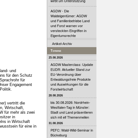
wirbt um Unterstützung
AGDW - Die
Waldeigentümer: AGDW
und Familienbetriebe Land
und Forst warnen vor
versteckten Eingriffen in
Eigentumsrechte
Artikel-Archiv
Termine
25.08.2026
AGDW Masterclass: Update
EUDR: Aktueller Stand zur
land- und
EU-Verordnung über
uns für den Schutz
Entwaldungsfreie Produkte
Sprachrohr für
und Auswirkungen für die
. Unser Engagement
Forstwirtschaft
olitik.
28.08.2026
bis 30.08.2026: Nordrhein-
) vertritt die
Westfalen-Tag in Münster:
, Wirtschaft,
Stadt und Land präsentieren
DW für mehr als zwei
sich mit elf Themenmeilen
sitzer in
lns in Wirtschaft
31.08.2026
usstsein für eine in
PEFC: Wald-Wild-Seminar in
Bückeburg