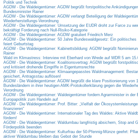
Politik und Technik
AGDW - Die Waldeigentümer: AGDW begrüßt forstpolitische Ankündigunge
Bundesminister Rainer
AGDW - Die Waldeigentümer: AGDW verlangt Beteiligung der Waldeigentüm
Wiederherstellungs-Verordnung
AGDW - Die Waldeigentümer: Umsetzung der EUDR droht zur Farce zu w
bekräftigt Forderung nach Null-Risiko-Kategorie
AGDW - Die Waldeigentümer: AGDW gratuliert Friedrich Merz
AGDW - Die Waldeigentümer: 50 Jahre Bundeswaldgesetz: Ein politisches 
feiert Geburtstag
AGDW - Die Waldeigentümer: Kabinettsbildung: AGDW begrüßt Nominierung
Rainer
Wald im Klimastress: Interview mit Eberhard von Wrede auf WDR 5 am 15
AGDW - Die Waldeigentümer: Koalitionsvertrag: AGDW begrüßt forstpolitis
und kritisiert drohende Eingriffe in Eigentumsrechte
AGDW - Die Waldeigentümer: Klimaangepasstes Waldmanagement: Bestan
gesichert, Antragsstau auflösen!
AGDW - Die Waldeigentümer: AGDW begrüßt die klare Positionierung von 
Bundesländern in ihrer heutigen AMK-Protokollerklärung gegen die Wiederhe
Verordnung
AGDW - Die Waldeigentümer: Waldeigentümer fordern Agrarminister in der
Europapolitik zum Handeln auf
AGDW - Die Waldeigentümer: Prof. Bitter: „Vielfalt der Ökosystemleistunge
finanzieren“
AGDW - Die Waldeigentümer: Internationaler Tag des Waldes: Aktive Waldb
fördern!
AGDW - Die Waldeigentümer: Waldumbau langfristig absichern, Stop and G
Förderpolitik beenden
AGDW - Die Waldeigentümer: Kulturfrau der 50-Pfennig-Münze geehrt: Pfl
aktiver Waldumbau bleiben das Gebot der Stunde