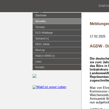
STARTS
Startseite
Aktuelles
Meldungen
Termine
DLG-Waldtage
17.02.2025
Verband [+]
PEFC NRW
AGDW - Di
NavLog
Wald in NRW [+]
Die deutsche
Links
sie zum Jahr
das Büro in 
Kontakt
Initiativkre
Landeswaldb
Repräsentanz
zugeschnitte
Max von Elver
Kommission v
Weichenstell
Amtsantritt 
nun aufgeford