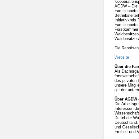
Kooperationsp
AGDW – Die W
Familienbetri
Betriebsleite
Initiativkrei
Familienbetri
Forstkammer 
Waldbesitzer
Waldbesitzer
Die Repräsent
Website
Über die Fam
Als Dachorgan
forstwirtscha
des privaten 
unsere Mitgli
gilt der unte
Über AGDW –
Die Arbeitsge
Interessen de
Wissenschaft 
Drittel der W
Deutschland. 
und Gesellsch
Freiheit und V