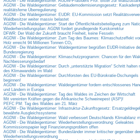
AGDW - Die Waldeigentümer: AGDW-Präsident Prof. Bitter zur Waldzusta
AGDW - Die Waldeigentümer: Gebäudemodernisierungsgesetz: Kaskadenpfli
realitätsferne Überregulierung
AGDW - Die Waldeigentümer: EUDR: EU-Kommission setzt Realitätsverweig
Waldbesitzer weiter massiv belastet
AGDW - Die Waldeigentümer: Start der Öffentlichkeitsbeteiligung zum Nati
Wiederherstellungsplan: AGDW fordert grundlegende Kurskorrektur
DFWR: Der Wald der Zukunft braucht Freiheit, keine Fesseln
AGDW - Die Waldeigentümer: Zum Tag des Baumes: Klimaschutzeffekt vo
Holz erreicht 94 Millionen Tonnen CO₂
AGDW - Die Waldeigentümer: Waldeigentümer begrüßen EUDR-Initiative de
Bundesregierung
AGDW - Die Waldeigentümer: Klimaschutzprogramm: Chancen für den Wal
Nachbesserungsbedarf
AGDW - Die Waldeigentümer: Durch „unterstützte Migration“ Schritt halte
des Klimawandels im Wald
AGDW - Die Waldeigentümer: Durchforsten des EU-Bürokratie-Dschungels 
beginnen!
AGDW - Die Waldeigentümer: Waldeigentümer fordern entschlossenes Han
und Ländern in Europa
AGDW - Die Waldeigentümer: Tag des Waldes im Zeichen der Wirtschaft
Mit vereinten Kräften gegen die Afrikanische Schweinepest (ASP)!
PEFC PM: Tag des Waldes am 21. März
AGDW - Die Waldeigentümer: Infrastruktur-Zukunftsgesetz: Ersatzgeldregel
bewährte Ausgleichssysteme
AGDW - Die Waldeigentümer: Wald verbessert Deutschlands Klimabilanz 
AGDW - Die Waldeigentümer: Wiederherstellungsverordnung: Geleaktes
Kommissionspapier legt Finanzierungsproblem offen
AGDW - Die Waldeigentümer: Bundesländer immer kritischer gegenüber de
Wiederherstellungsverordnung