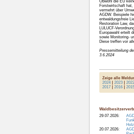
Obwohl die EU kein
Forstwirtschaft hat
vermehrt über Umweg
AGDW. Beispiele hie
entwaldungsfreie Li
Restoration Law, da
LULUCF-Verordnung.
Europawahl erteilt
sowie Monitoring- u
Diese treffen vor al
Pressemitteilung d
3.6.2024
Zeige alle Meld
2024
|
2023
|
202
2017
|
2016
|
201
Waldbesitzerver
29.07.2026:
AGD
Funk
Holz
20.07.2026:
AGDW
Pach