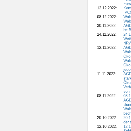
Fors
12.12.2022:
Konz
IPCC
08.12.2022:
Wald
Wald
30.11.2022:
AGD
ist 
24.11.2022:
24.
Wei
NR
12.11.2022:
AGD
Wal
Ökos
Wald
Ökos
jedo
11.11.2022:
AGD
stär
Ökos
Verf
von 
08.11.2022:
08.1
AGDW
Bun
Wald
bedr
20.10.2022:
20.1
der 
12.10.2022:
12.1
Schi