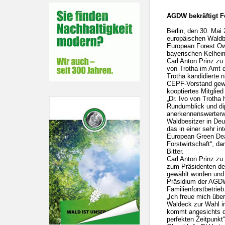
AGDW bekräftigt 
Berlin, den 30. Ma
europäischen Waldb
European Forest Ow
bayerischen Kelheim
Carl Anton Prinz zu
von Trotha im Amt 
Trotha kandidierte n
CEPF-Vorstand gewä
kooptiertes Mitgli
„Dr. Ivo von Trotha 
Rundumblick und d
anerkennenswerterwe
Waldbesitzer in De
das in einer sehr 
European Green Deal
Forstwirtschaft“, d
Bitter.
Carl Anton Prinz z
zum Präsidenten de
gewählt worden und 
Präsidium der AGDW
Familienforstbetrieb
„Ich freue mich über
Waldeck zur Wahl i
kommt angesichts 
perfekten Zeitpunkt“,