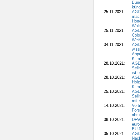
Bun
künd
25.11.2021:
AGD
mach
Hono
Wald
25.11.2021:
AGD
Colo
Weih
04.11.2021:
AGD
wiss
Anp
Kli
28.10.2021:
AGDW
Sel
ist 
28.10.2021:
AGD
Holz
Kli
25.10.2021:
AGDW
Seli
mit 
14.10.2021:
Vor
Fors
abru
08.10.2021:
DFW
euro
EU-F
05.10.2021:
AGDW
Nach