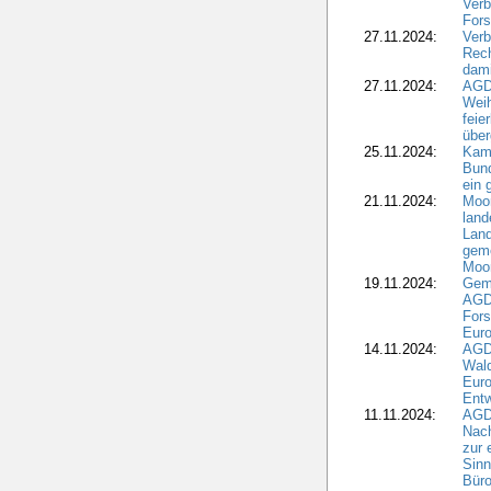
Verb
Fors
27.11.2024:
Verb
Rec
dami
27.11.2024:
AGD
Wei
feie
übe
25.11.2024:
Kam
Bund
ein
21.11.2024:
Moor
land
Land
geme
Moo
19.11.2024:
Gem
AGD
For
Euro
14.11.2024:
AGD
Wal
Eur
Ent
11.11.2024:
AGDW
Nach
zur 
Sinn
Büro