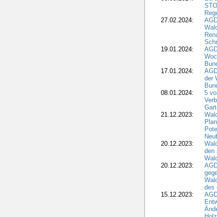
STO
Regu
27.02.2024:
AGD
Wald
Rena
Schr
19.01.2024:
AGD
Woc
Bun
17.01.2024:
AGD
der 
Bund
08.01.2024:
5 vo
Verb
Gar
21.12.2023:
Wald
Plan
Pote
Neub
20.12.2023:
Wald
den 
Wal
20.12.2023:
AGD
gege
Wald
des
15.12.2023:
AGD
Entw
Änd
Hol