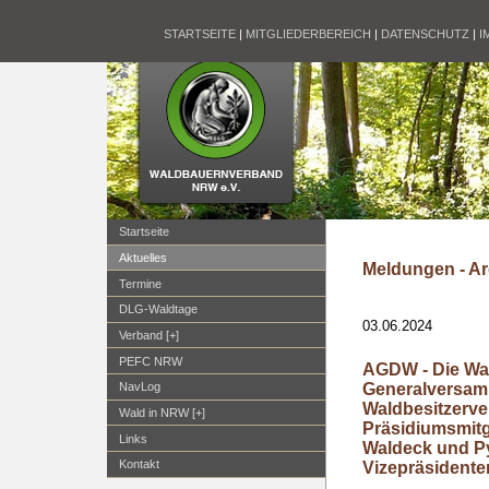
STARTSEITE
|
MITGLIEDERBEREICH
|
DATENSCHUTZ
|
I
Startseite
Aktuelles
Meldungen - Ar
Termine
DLG-Waldtage
03.06.2024
Verband [+]
PEFC NRW
AGDW - Die Wa
Generalversam
NavLog
Waldbesitzerv
Wald in NRW [+]
Präsidiumsmitg
Links
Waldeck und P
Kontakt
Vizepräsidente