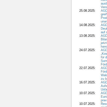
ausb
Vero
25.08.2025:
AGD
grei
Prod
una
14.08.2025:
AGD
Deut
auf 
13.08.2025:
AGD
Bila
jetz
hand
24.07.2025:
AGDW
„Kos
für 
Summ
Förd
22.07.2025:
AGD
För
Wald
zu 
16.07.2025:
AGD
Aufw
Unfa
10.07.2025:
AGD
Euro
pra
10.07.2025:
Reso