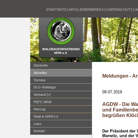
STARTSEITE
|
MITGLIEDERBEREICH
|
DATENSCHUTZ
|
I
Startseite
Aktuelles
Meldungen - Ar
Termine
DLG-Waldtage
09.07.2019
Verband [+]
PEFC NRW
AGDW - Die Wa
und Familienbe
NavLog
begrüßen Klöck
Wald in NRW [+]
Links
Der Präsident der
Kontakt
Marwitz, und der 