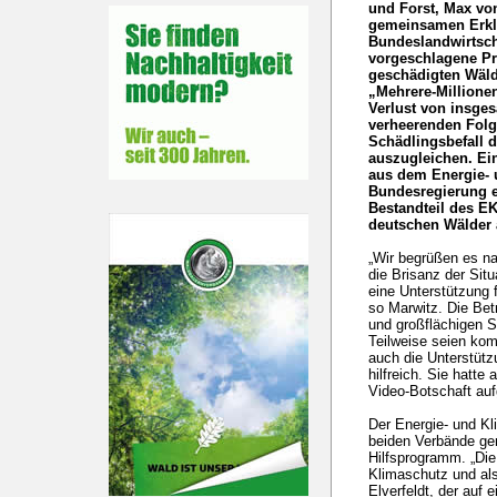
und Forst, Max von
gemeinsamen Erkl
Bundeslandwirtsch
vorgeschlagene P
geschädigten Wälde
„Mehrere-Million
Verlust von insge
verheerenden Folg
Schädlingsbefall 
auszugleichen. Ein
aus dem Energie- 
Bundesregierung e
Bestandteil des E
deutschen Wälder
„Wir begrüßen es n
die Brisanz der Sit
eine Unterstützung f
so Marwitz. Die Bet
und großflächigen Sc
Teilweise seien kom
auch die Unterstütz
hilfreich. Sie hatt
Video-Botschaft auf
Der Energie- und K
beiden Verbände gen
Hilfsprogramm. „Die
Klimaschutz und als
Elverfeldt, der auf 