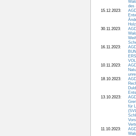
Wald
des
15.12.2023:
AGD
Entw
Änd
Hol
30.11.2023:
AGD
Wal
Wei
Sch
16.11.2023:
AGD
BUN
ERS
VOL
10.11.2023:
AGDW
Natu
unre
18.10.2023:
AGD
Rech
Duld
Ents
13.10.2023:
AGD
Grem
für 
(SV
Schl
Vors
Vert
11.10.2023:
AGD
Wald