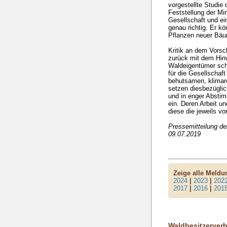
vorgestellte Studie 
Feststellung der Mi
Gesellschaft und ei
genau richtig. Er k
Pflanzen neuer Bäum
Kritik an dem Vorsc
zurück mit dem Hinw
Waldeigentümer sch
für die Gesellschaf
behutsamen, klimar
setzen diesbezüglic
und in enger Absti
ein. Deren Arbeit u
diese die jeweils vo
Pressemitteilung d
09.07.2019
Zeige alle Meld
2024
|
2023
|
202
2017
|
2016
|
201
Waldbesitzerver