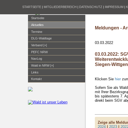
STARTSEITE
|
MITGLIEDERBEREICH
|
DATENSCHUTZ
|
IMPRESSUM
|
Startseite
Aktuelles
Meldungen - Ar
Termine
DLG-Waldtage
03.03.2022
Verband [+]
PEFC NRW
03.03.2022: S
Weiterentwickl
NavLog
Siegen-Wittgen
Wald in NRW [+]
Links
Klicken Sie
hier
zum
Kontakt
Sofern Sie als Wald
mit Ihrer Bezirksgr
bis spätestens 7. Ap
direkt beim SGV ab
Zeige alle Meld
2024
|
2023
|
202