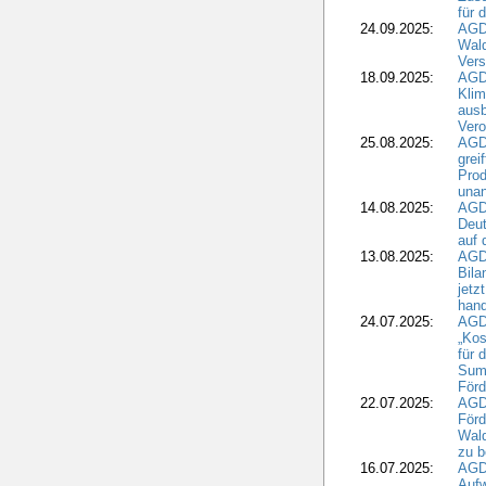
für 
24.09.2025:
AGD
Wald
Ver
18.09.2025:
AGD
Klim
ausb
Vero
25.08.2025:
AGD
grei
Prod
una
14.08.2025:
AGD
Deut
auf 
13.08.2025:
AGD
Bila
jetz
hand
24.07.2025:
AGDW
„Kos
für 
Summ
Förd
22.07.2025:
AGD
För
Wald
zu 
16.07.2025:
AGD
Aufw