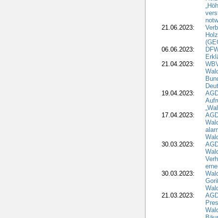
„Höh
vers
notw
21.06.2023:
Verb
Holz
(GE
06.06.2023:
DFW
Erkl
21.04.2023:
WBV
Wald
Bund
Deu
19.04.2023:
AGD
Aufr
„Wal
17.04.2023:
AGD
Wald
alar
Wald
30.03.2023:
AGD
Wald
Verh
erne
30.03.2023:
Wal
Gori
Wald
21.03.2023:
AGD
Pres
Wald
Bäu