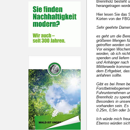
Brennholz besteht 
herangetragen worde
Hier lesen Sie das
Kürten von der FBG
Sehr geehrte Damen
es geht um die Bere
größeren Mengen für
getroffen worden si
Vor einigen Wochen 
worden, ob ich nich
spenden und liefern
und Anhänger nach 
Mittlerweile komme
dem Erftgebiet, da
anfahren sollte.
Gibt es bei Ihnen b
Forstbetriebsgemein
Fuhrunternehmen un
Brennholz zu spende
Besonders in unser
vorhanden sein. Es 
0.25m, 0,5m oder 1
Ich würde mich freu
Ebenso würden sich 