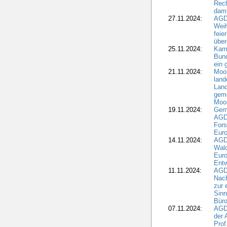
Rec
dami
27.11.2024:
AGD
Wei
feie
übe
25.11.2024:
Kam
Bund
ein
21.11.2024:
Moor
land
Land
geme
Moo
19.11.2024:
Gem
AGD
For
Euro
14.11.2024:
AGD
Wal
Eur
Ent
11.11.2024:
AGDW
Nach
zur 
Sinn
Büro
07.11.2024:
AGD
der 
Prof