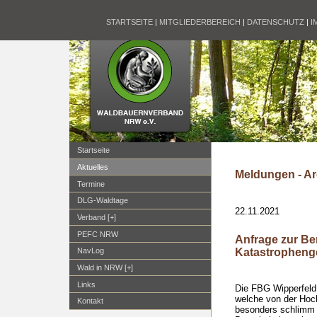
STARTSEITE
|
MITGLIEDERBEREICH
|
DATENSCHUTZ
|
I
Startseite
Aktuelles
Meldungen - Ar
Termine
DLG-Waldtage
22.11.2021
Verband [+]
PEFC NRW
Anfrage zur Be
Katastropheng
NavLog
Wald in NRW [+]
Links
Die FBG Wipperfeld 
welche von der Ho
Kontakt
besonders schlimm g