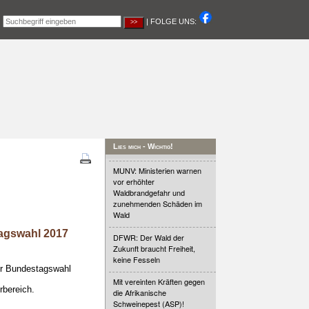
|
| FOLGE UNS:
Lies mich - Wichtig!
MUNV: Ministerien warnen
vor erhöhter
Waldbrandgefahr und
zunehmenden Schäden im
Wald
agswahl 2017
DFWR: Der Wald der
Zukunft braucht Freiheit,
keine Fesseln
er Bundestagswahl
Mit vereinten Kräften gegen
rbereich.
die Afrikanische
Schweinepest (ASP)!