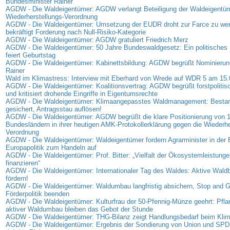
Bundesminister Rainer
AGDW - Die Waldeigentümer: AGDW verlangt Beteiligung der Waldeigentüm
Wiederherstellungs-Verordnung
AGDW - Die Waldeigentümer: Umsetzung der EUDR droht zur Farce zu w
bekräftigt Forderung nach Null-Risiko-Kategorie
AGDW - Die Waldeigentümer: AGDW gratuliert Friedrich Merz
AGDW - Die Waldeigentümer: 50 Jahre Bundeswaldgesetz: Ein politisches 
feiert Geburtstag
AGDW - Die Waldeigentümer: Kabinettsbildung: AGDW begrüßt Nominierung
Rainer
Wald im Klimastress: Interview mit Eberhard von Wrede auf WDR 5 am 15
AGDW - Die Waldeigentümer: Koalitionsvertrag: AGDW begrüßt forstpolitis
und kritisiert drohende Eingriffe in Eigentumsrechte
AGDW - Die Waldeigentümer: Klimaangepasstes Waldmanagement: Bestan
gesichert, Antragsstau auflösen!
AGDW - Die Waldeigentümer: AGDW begrüßt die klare Positionierung von 
Bundesländern in ihrer heutigen AMK-Protokollerklärung gegen die Wiederhe
Verordnung
AGDW - Die Waldeigentümer: Waldeigentümer fordern Agrarminister in der
Europapolitik zum Handeln auf
AGDW - Die Waldeigentümer: Prof. Bitter: „Vielfalt der Ökosystemleistunge
finanzieren“
AGDW - Die Waldeigentümer: Internationaler Tag des Waldes: Aktive Waldb
fördern!
AGDW - Die Waldeigentümer: Waldumbau langfristig absichern, Stop and G
Förderpolitik beenden
AGDW - Die Waldeigentümer: Kulturfrau der 50-Pfennig-Münze geehrt: Pfl
aktiver Waldumbau bleiben das Gebot der Stunde
AGDW - Die Waldeigentümer: THG-Bilanz zeigt Handlungsbedarf beim Kli
AGDW - Die Waldeigentümer: Ergebnis der Sondierung von Union und SPD: S