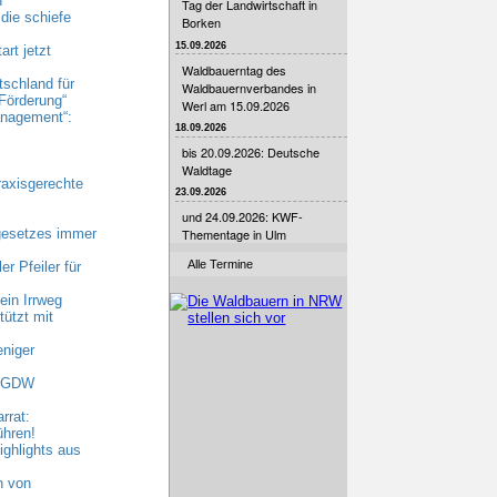
n
Tag der Landwirtschaft in
die schiefe
Borken
15.09.2026
rt jetzt
Waldbauerntag des
tschland für
Waldbauernverbandes in
Förderung“
Werl am 15.09.2026
nagement“:
18.09.2026
bis 20.09.2026: Deutsche
Waldtage
raxisgerechte
23.09.2026
und 24.09.2026: KWF-
gesetzes immer
Thementage in Ulm
Alle Termine
r Pfeiler für
ein Irrweg
ützt mit
niger
 AGDW
rrat:
ühren!
ghlights aus
n von