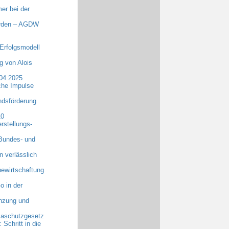
er bei der
erden – AGDW
Erfolgsmodell
 von Alois
.04.2025
che Impulse
dsförderung
10
rstellungs-
 Bundes- und
n verlässlich
ewirtschaftung
o in der
anzung und
maschutzgesetz
chritt in die