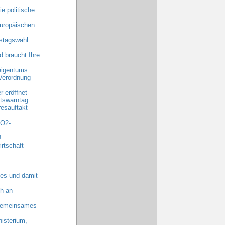
e politische
uropäischen
stagswahl
 braucht Ihre
eigentums
Verordnung
 eröffnet
tswarntag
esauftakt
CO2-
!
rtschaft
es und damit
h an
 gemeinsames
nisterium,