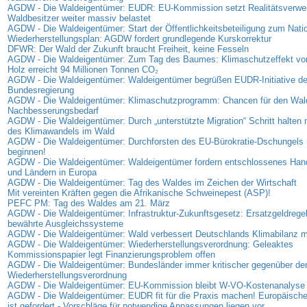
AGDW - Die Waldeigentümer: EUDR: EU-Kommission setzt Realitätsverweig
Waldbesitzer weiter massiv belastet
AGDW - Die Waldeigentümer: Start der Öffentlichkeitsbeteiligung zum Nati
Wiederherstellungsplan: AGDW fordert grundlegende Kurskorrektur
DFWR: Der Wald der Zukunft braucht Freiheit, keine Fesseln
AGDW - Die Waldeigentümer: Zum Tag des Baumes: Klimaschutzeffekt vo
Holz erreicht 94 Millionen Tonnen CO₂
AGDW - Die Waldeigentümer: Waldeigentümer begrüßen EUDR-Initiative de
Bundesregierung
AGDW - Die Waldeigentümer: Klimaschutzprogramm: Chancen für den Wal
Nachbesserungsbedarf
AGDW - Die Waldeigentümer: Durch „unterstützte Migration“ Schritt halte
des Klimawandels im Wald
AGDW - Die Waldeigentümer: Durchforsten des EU-Bürokratie-Dschungels 
beginnen!
AGDW - Die Waldeigentümer: Waldeigentümer fordern entschlossenes Han
und Ländern in Europa
AGDW - Die Waldeigentümer: Tag des Waldes im Zeichen der Wirtschaft
Mit vereinten Kräften gegen die Afrikanische Schweinepest (ASP)!
PEFC PM: Tag des Waldes am 21. März
AGDW - Die Waldeigentümer: Infrastruktur-Zukunftsgesetz: Ersatzgeldregel
bewährte Ausgleichssysteme
AGDW - Die Waldeigentümer: Wald verbessert Deutschlands Klimabilanz 
AGDW - Die Waldeigentümer: Wiederherstellungsverordnung: Geleaktes
Kommissionspapier legt Finanzierungsproblem offen
AGDW - Die Waldeigentümer: Bundesländer immer kritischer gegenüber de
Wiederherstellungsverordnung
AGDW - Die Waldeigentümer: EU-Kommission bleibt W-VO-Kostenanalyse 
AGDW - Die Waldeigentümer: EUDR fit für die Praxis machen! Europäisc
ist gefordert - Vorschläge für notwendige Anpassungen liegen vor