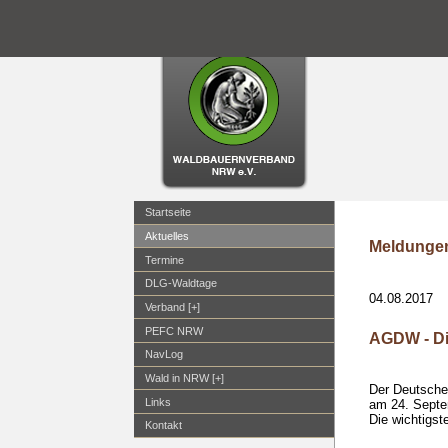
Startseite
Aktuelles
Meldungen
Termine
DLG-Waldtage
04.08.2017
Verband [+]
PEFC NRW
AGDW - Di
NavLog
Wald in NRW [+]
Der Deutsche
Links
am 24. Septem
Die wichtigst
Kontakt