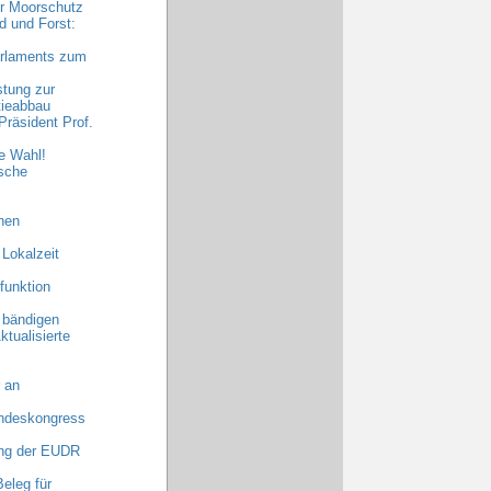
hr Moorschutz
 und Forst:
arlaments zum
stung zur
tieabbau
räsident Prof.
e Wahl!
sche
hen
 Lokalzeit
funktion
 bändigen
ktualisierte
 an
undeskongress
ng der EUDR
eleg für