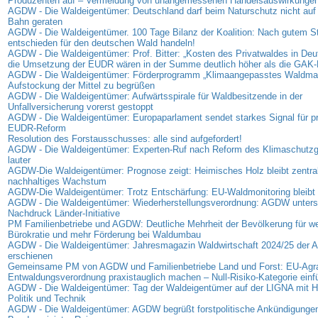
Produzenten auf – Vermeidung von unangemessenen Handelsauswirkunge
AGDW - Die Waldeigentümer: Deutschland darf beim Naturschutz nicht auf 
Bahn geraten
AGDW - Die Waldeigentümer. 100 Tage Bilanz der Koalition: Nach gutem Sta
entschieden für den deutschen Wald handeln!
AGDW - Die Waldeigentümer: Prof. Bitter: „Kosten des Privatwaldes in Deu
die Umsetzung der EUDR wären in der Summe deutlich höher als die GAK-
AGDW - Die Waldeigentümer: Förderprogramm „Klimaangepasstes Waldma
Aufstockung der Mittel zu begrüßen
AGDW - Die Waldeigentümer: Aufwärtsspirale für Waldbesitzende in der
Unfallversicherung vorerst gestoppt
AGDW - Die Waldeigentümer: Europaparlament sendet starkes Signal für p
EUDR-Reform
Resolution des Forstausschusses: alle sind aufgefordert!
AGDW - Die Waldeigentümer: Experten-Ruf nach Reform des Klimaschutz
lauter
AGDW-Die Waldeigentümer: Prognose zeigt: Heimisches Holz bleibt zentrale
nachhaltiges Wachstum
AGDW-Die Waldeigentümer: Trotz Entschärfung: EU-Waldmonitoring bleibt 
AGDW - Die Waldeigentümer: Wiederherstellungsverordnung: AGDW unterst
Nachdruck Länder-Initiative
PM Familienbetriebe und AGDW: Deutliche Mehrheit der Bevölkerung für we
Bürokratie und mehr Förderung bei Waldumbau
AGDW - Die Waldeigentümer: Jahresmagazin Waldwirtschaft 2024/25 der
erschienen
Gemeinsame PM von AGDW und Familienbetriebe Land und Forst: EU-Agra
Entwaldungsverordnung praxistauglich machen – Null-Risiko-Kategorie einf
AGDW - Die Waldeigentümer: Tag der Waldeigentümer auf der LIGNA mit Hi
Politik und Technik
AGDW - Die Waldeigentümer: AGDW begrüßt forstpolitische Ankündigunge