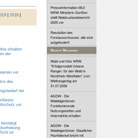
Presseinformation MLV
NRW: Ministerin Gorißen
019
|
2018
|
stellt Waldzustandsbericht
2025 vor
Resolution des
Forstausschusses: alle sind
aufgefordert!
kte erhalten
Neueste Meldungen
en der
Wald und Holz NRW:
"Erfolgsmodell Urbane
Ranger: für den Wald in
warnen vor
Nordrhein-Westfalen" zum
Weltrangertag am
tze des
31.07.2026
gsbedarf bei
AGDW - Die
onferenz
Waldeigentümer:
ltschutz vor
Funktionierende
Nutzungsketten und
Holzmärkte erhalten
bestätigt
AGDW - Die
ndserhebung
Waldeigentümer: Staatlicher
cht ist
Pachtdeckel bricht mit