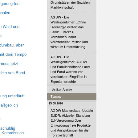
Grundsätzen der Sozialen
erung fort –
Marktwirtschaft
onalen
AGDW - Die
Waldeigentümer: „Ohne
n Wald und
Bioenergie verliert das
Land“ – Breites
r
Verbändebündnis
veröffentlicht Petition und
dumbau, aber
wirbt um Unterstützung
n mit dem Tempo
AGDW - Die
Waldeigentümer: AGDW
muss jetzt
und Familienbetriebe Land
und Forst warnen vor
deln von Bund
versteckten Eingriffen in
Eigentumsrechte
Artikel-Archiv
ung unterläuft
Termine
25.08.2026
maßgeblich
AGDW Masterclass: Update
EUDR: Aktueller Stand zur
r
EU-Verordnung über
Entwaldungsfreie Produkte
schuldig
und Auswirkungen für die
he Kommission
Forstwirtschaft