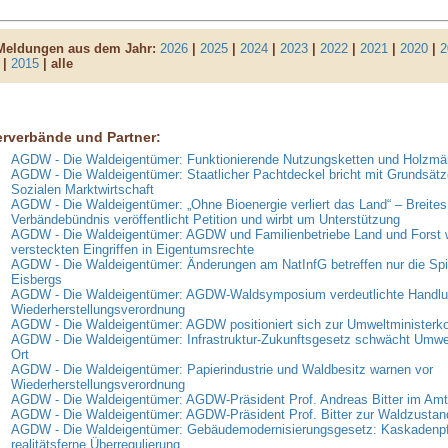
 Meldungen aus dem Jahr:
2026
|
2025
|
2024
|
2023
|
2022
|
2021
|
2020
|
2
|
2015
| alle
erverbände und Partner:
AGDW - Die Waldeigentümer: Funktionierende Nutzungsketten und Holzmär
AGDW - Die Waldeigentümer: Staatlicher Pachtdeckel bricht mit Grundsätz
Sozialen Marktwirtschaft
AGDW - Die Waldeigentümer: „Ohne Bioenergie verliert das Land“ – Breites
Verbändebündnis veröffentlicht Petition und wirbt um Unterstützung
AGDW - Die Waldeigentümer: AGDW und Familienbetriebe Land und Forst 
versteckten Eingriffen in Eigentumsrechte
AGDW - Die Waldeigentümer: Änderungen am NatInfG betreffen nur die Spi
Eisbergs
AGDW - Die Waldeigentümer: AGDW-Waldsymposium verdeutlichte Handlun
Wiederherstellungsverordnung
AGDW - Die Waldeigentümer: AGDW positioniert sich zur Umweltministerk
AGDW - Die Waldeigentümer: Infrastruktur-Zukunftsgesetz schwächt Umwe
Ort
AGDW - Die Waldeigentümer: Papierindustrie und Waldbesitz warnen vor
Wiederherstellungsverordnung
AGDW - Die Waldeigentümer: AGDW-Präsident Prof. Andreas Bitter im Amt 
AGDW - Die Waldeigentümer: AGDW-Präsident Prof. Bitter zur Waldzusta
AGDW - Die Waldeigentümer: Gebäudemodernisierungsgesetz: Kaskadenpfli
realitätsferne Überregulierung