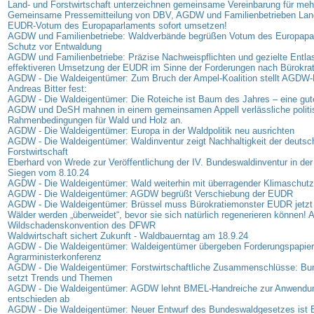
Land- und Forstwirtschaft unterzeichnen gemeinsame Vereinbarung für me
Gemeinsame Pressemitteilung von DBV, AGDW und Familienbetrieben Land
EUDR-Votum des Europaparlaments sofort umsetzen!
AGDW und Familienbetriebe: Waldverbände begrüßen Votum des Europap
Schutz vor Entwaldung
AGDW und Familienbetriebe: Präzise Nachweispflichten und gezielte Entla
effektiveren Umsetzung der EUDR im Sinne der Forderungen nach Bürokra
AGDW - Die Waldeigentümer: Zum Bruch der Ampel-Koalition stellt AGDW-P
Andreas Bitter fest:
AGDW - Die Waldeigentümer: Die Roteiche ist Baum des Jahres – eine gut
AGDW und DeSH mahnen in einem gemeinsamen Appell verlässliche politi
Rahmenbedingungen für Wald und Holz an.
AGDW - Die Waldeigentümer: Europa in der Waldpolitik neu ausrichten
AGDW - Die Waldeigentümer: Waldinventur zeigt Nachhaltigkeit der deutsc
Forstwirtschaft
Eberhard von Wrede zur Veröffentlichung der IV. Bundeswaldinventur in der
Siegen vom 8.10.24
AGDW - Die Waldeigentümer: Wald weiterhin mit überragender Klimaschutz
AGDW - Die Waldeigentümer: AGDW begrüßt Verschiebung der EUDR
AGDW - Die Waldeigentümer: Brüssel muss Bürokratiemonster EUDR jetzt
Wälder werden „überweidet“, bevor sie sich natürlich regenerieren können! A
Wildschadenskonvention des DFWR
Waldwirtschaft sichert Zukunft - Waldbauerntag am 18.9.24
AGDW - Die Waldeigentümer: Waldeigentümer übergeben Forderungspapier
Agrarministerkonferenz
AGDW - Die Waldeigentümer: Forstwirtschaftliche Zusammenschlüsse: B
setzt Trends und Themen
AGDW - Die Waldeigentümer: AGDW lehnt BMEL-Handreiche zur Anwendu
entschieden ab
AGDW - Die Waldeigentümer: Neuer Entwurf des Bundeswaldgesetzes ist B