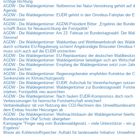
richtige Richtung
AGDW - Die Waldeigentümer: Notbremse bei Natur-Verordnung gehört auf di
Agenda
AGDW - Die Waldeigentümer: EUDR gehört in den Omnibus-Fahrplan der E
Kommission
AGDW - Die Waldeigentümer: AGDW-Präsident Bitter: „Ergebnis der Bunde
schafft Basis für Neuausrichtung der Forstpolitik“
AGDW - Die Waldeigentümer: Am 23. Februar ist Bundestagswahl: Der Wald
Stimme!
AGDW - Die Waldeigentümer: Waldumbau und Wettbewerbskraft des Wald
durch schlanke EU-Regulierung sichern! Angekündigte Brüsseler Omnibus-
muss sich auch auf die EUDR erstrecken
AGDW - Die Waldeigentümer: EU-Repräsentanz der deutschen Waldbesitzer
AGDW - Die Waldeigentümer: Waldeigentümer beteiligen sich am Wirtschaf
AGDW - Die Waldeigentümer: Empfang der Waldeigentümer setzt zum Jahr
starkes Zeichen
AGDW - Die Waldeigentümer: Regierungsberater empfehlen Korrektur der 
Senkenziele im Klimaschutzgesetz
AGDW - Die Waldeigentümer: EUDR: Aufschub für Vereinfachungen nutzen
AGDW - Die Waldeigentümer: Waldeigentümer zur Bundestagswahl: Forstwi
stärken, Forstpolitik neu ausrichten
AGDW - Die Waldeigentümer: Nach faulem EUDR-Kompromiss doch noch
Verbesserungen für heimische Forstwirtschaft erreichen!
Verbändeallianz rät von Nutzung des CO2-Rechners des Umweltbundesamt
dem Einbau fossiler Heizungen ab
AGDW - Die Waldeigentümer: Weihnachtsbaum der Waldeigentümer feierlic
Bundeskanzler Olaf Scholz übergeben
Kampagne "Finger weg vom Bundeswaldgesetz – viele Unterstützer – ein
Ergebnis“
Moore als Kohlenstoffspeicher: Auftakt für landesweite Initiative: Umweltmi