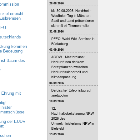
28.08.2026
Kommission
bis 30.08.2026: Nordrhein-
ziel erreicht
Westfalen-Tag in Münster:
 ausbremsen
Stadt und Land präsentieren
sich mit elf Themenmeilen
 EU-
31.08.2026
eutschlands
PEFC: Wald-Wild-Seminar in
Bückeburg
eckung kommen
03.09.2026
nde Bedeutung
AGDW - Masterclass:
 ist Baum des
Herkunft neu denken:
Forstpflanzen zwischen
e –
Herkunftssicherheit und
Klimaanpassung
06.09.2026
Bergischer Erlebnistag auf
 Ehrung mit
:metabolon
10.09.2026
tig!
nister
12.
ammenschlüsse
Nachhaltigkeitstagung.NRW
2026 des
bung der EUDR
Umweltministeriums NRW in
en:
Bielefeld
13.09.2026
ischen