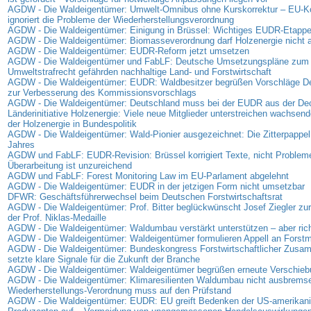
AGDW - Die Waldeigentümer: Umwelt-Omnibus ohne Kurskorrektur – EU-
ignoriert die Probleme der Wiederherstellungsverordnung
AGDW - Die Waldeigentümer: Einigung in Brüssel: Wichtiges EUDR-Etappen
AGDW - Die Waldeigentümer: Biomasseverordnung darf Holzenergie nicht
AGDW - Die Waldeigentümer: EUDR-Reform jetzt umsetzen
AGDW - Die Waldeigentümer und FabLF: Deutsche Umsetzungspläne zum
Umweltstrafrecht gefährden nachhaltige Land- und Forstwirtschaft
AGDW - Die Waldeigentümer: EUDR: Waldbesitzer begrüßen Vorschläge D
zur Verbesserung des Kommissionsvorschlags
AGDW - Die Waldeigentümer: Deutschland muss bei der EUDR aus der D
Länderinitiative Holzenergie: Viele neue Mitglieder unterstreichen wachse
der Holzenergie in Bundespolitik
AGDW - Die Waldeigentümer: Wald-Pionier ausgezeichnet: Die Zitterpappel
Jahres
AGDW und FabLF: EUDR-Revision: Brüssel korrigiert Texte, nicht Problem
Überarbeitung ist unzureichend
AGDW und FabLF: Forest Monitoring Law im EU-Parlament abgelehnt
AGDW - Die Waldeigentümer: EUDR in der jetzigen Form nicht umsetzbar
DFWR: Geschäftsführerwechsel beim Deutschen Forstwirtschaftsrat
AGDW - Die Waldeigentümer: Prof. Bitter beglückwünscht Josef Ziegler zur
der Prof. Niklas-Medaille
AGDW - Die Waldeigentümer: Waldumbau verstärkt unterstützen – aber rich
AGDW - Die Waldeigentümer: Waldeigentümer formulieren Appell an Forstmi
AGDW - Die Waldeigentümer: Bundeskongress Forstwirtschaftlicher Zus
setzte klare Signale für die Zukunft der Branche
AGDW - Die Waldeigentümer: Waldeigentümer begrüßen erneute Verschie
AGDW - Die Waldeigentümer: Klimaresilienten Waldumbau nicht ausbrems
Wiederherstellungs-Verordnung muss auf den Prüfstand
AGDW - Die Waldeigentümer: EUDR: EU greift Bedenken der US-amerikan