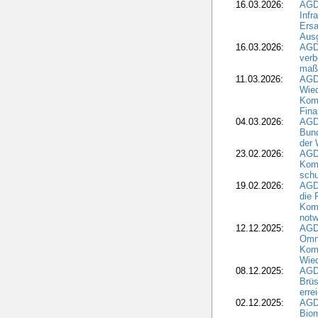
16.03.2026:
AGD
Infr
Ersa
Aus
16.03.2026:
AGD
verb
maß
11.03.2026:
AGD
Wied
Komm
Fina
04.03.2026:
AGD
Bund
der 
23.02.2026:
AGD
Kom
schu
19.02.2026:
AGDW
die 
Komm
notw
12.12.2025:
AGD
Omni
Komm
Wied
08.12.2025:
AGDW
Brüs
erre
02.12.2025:
AGD
Biom