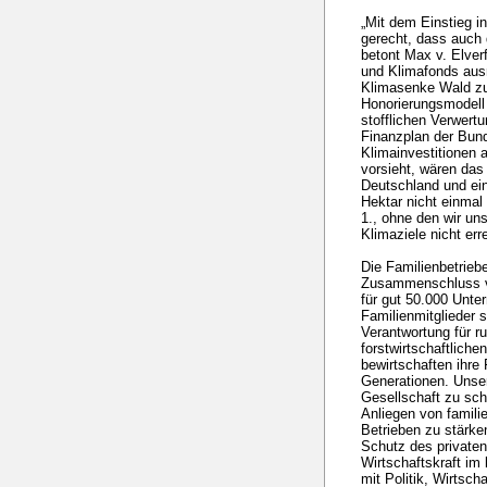
„Mit dem Einstieg i
gerecht, dass auch 
betont Max v. Elver
und Klimafonds ausr
Klimasenke Wald zur
Honorierungsmodell
stofflichen Verwer
Finanzplan der Bund
Klimainvestitionen
vorsieht, wären das
Deutschland und ei
Hektar nicht einmal
1., ohne den wir un
Klimaziele nicht er
Die Familienbetriebe
Zusammenschluss vo
für gut 50.000 Unte
Familienmitglieder 
Verantwortung für r
forstwirtschaftliche
bewirtschaften ihre
Generationen. Unser
Gesellschaft zu sch
Anliegen von familie
Betrieben zu stärke
Schutz des private
Wirtschaftskraft im
mit Politik, Wirtsch