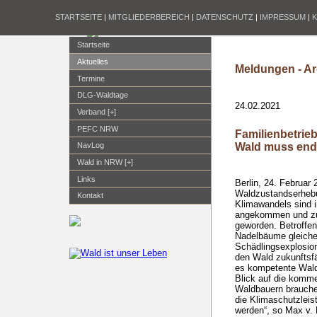
STARTSEITE
|
MITGLIEDERBEREICH
|
DATENSCHUTZ
|
IMPRESSUM
|
Startseite
Aktuelles
Meldungen - Ar
Termine
DLG-Waldtage
24.02.2021
Verband [+]
PEFC NRW
Familienbetrie
Wald muss endl
NavLog
Wald in NRW [+]
Links
Berlin, 24. Februar 
Waldzustandserhebu
Kontakt
Klimawandels sind 
angekommen und zu 
geworden. Betroffen
Nadelbäume gleiche
Schädlingsexplosio
den Wald zukunftsfä
es kompetente Wald
Blick auf die komm
Waldbauern brauche
die Klimaschutzleis
werden“, so Max v. E