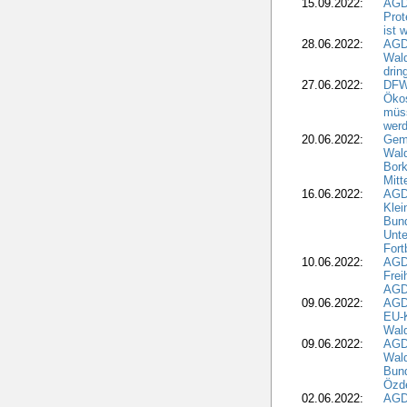
15.09.2022:
AGDW
Prot
ist 
28.06.2022:
AGD
Wal
drin
27.06.2022:
DFW
Ökos
müss
wer
20.06.2022:
Gem
Wald
Bork
Mitt
16.06.2022:
AGD
Klei
Bund
Unte
Fort
10.06.2022:
AGD
Frei
AGD
09.06.2022:
AGDW
EU-K
Wal
09.06.2022:
AGDW
Wald
Bund
Özd
02.06.2022:
AGD