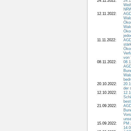
24.11.2022:
24.
Wei
NR
12.11.2022:
AGD
Wal
Ökos
Wald
Ökos
jedo
11.11.2022:
AGD
stär
Ökos
Verf
von 
08.11.2022:
08.1
AGDW
Bun
Wald
bedr
20.10.2022:
20.1
der 
12.10.2022:
12.1
Schi
best
21.09.2022:
AGD
Bun
Vors
unse
15.09.2022:
PM 
14.0