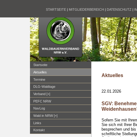
STARTSEITE
|
MITGLIEDERBEREICH
|
DATENSCHUTZ
|
I
Startseite
Aktuelles
Aktuelles
Termine
DLG-Waldtage
22.01.2026
Verband [+]
PEFC NRW
SGV: Benehme
Weidenhausen"
NavLog
Wald in NRW [+]
Sofern Sie mit Ihre
Links
Sie sich mit Ihrer 
besprechen und bis
Kontakt
schriftliche Stellu