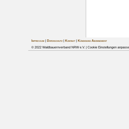
Impressum
|
Datenschutz
|
Kontakt
|
Kündigung Abonnement
© 2022 Waldbauernverband NRW e.V. |
Cookie Einstellungen anpass