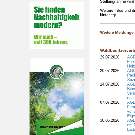
Stellungnahme wird
Weitere Infos und d
hinterlegt.
Weitere Meldunge
Waldbesitzerver
29.07.2026:
AGD
Funk
Holz
20.07.2026:
AGDW
Pach
Sozi
14.07.2026:
AGD
Bioe
Verb
und 
07.07.2026:
AGD
Fami
vor 
Eig
30.06.2026:
AGD
am N
Eisb