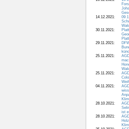
Fors
Joha
Gesc
14.12.2021:
09.1
Schw
Wal
30.11.2021:
Plat
Geo
Plat
29.11.2021:
DFWR
Bun
künd
25.11.2021:
AGD
mach
Hono
Wald
25.11.2021:
AGD
Colo
Weih
04.11.2021:
AGD
wiss
Anp
Kli
28.10.2021:
AGDW
Sel
ist 
28.10.2021:
AGD
Holz
Kli