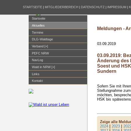
STARTSEITE
|
MITGLIEDERBEREICH
|
DATENSCHUTZ
|
IMPRESSUM
|
Startseite
Aktuelles
Meldungen - Ar
Termine
DLG-Waldtage
03.09.2019
Verband [+]
PEFC NRW
03.09.2019: Be
Änderung des R
NavLog
Soest und HSK
Wald in NRW [+]
Sundern
Links
Kontakt
Sofern Sie mit Ihre
Stellungnahme zum 
möchten, besprechen
HSK bis spätestens
Zeige alle Meld
2024
|
2023
|
202
2017
|
2016
|
201