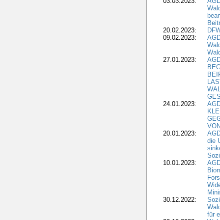
03.03.2023:
AGD
Wald
bean
Beit
20.02.2023:
DFW
09.02.2023:
AGD
Wald
Wald
27.01.2023:
AGD
BEG
BEI
LAS
WA
GES
24.01.2023:
AGD
KLE
GEG
VON
20.01.2023:
AGDW
die 
sink
Sozi
10.01.2023:
AGD
Biom
Fors
Wide
Mini
30.12.2022:
Sozi
Wald
für 