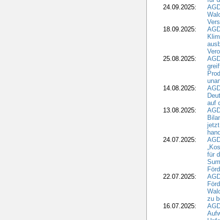
24.09.2025:
AGD
Wald
Ver
18.09.2025:
AGD
Klim
ausb
Vero
25.08.2025:
AGD
grei
Prod
una
14.08.2025:
AGD
Deut
auf 
13.08.2025:
AGD
Bila
jetz
hand
24.07.2025:
AGDW
„Kos
für 
Summ
Förd
22.07.2025:
AGD
För
Wald
zu 
16.07.2025:
AGD
Aufw