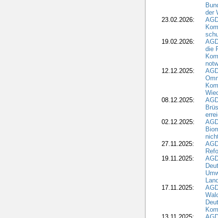
Bund
der 
23.02.2026:
AGD
Kom
schu
19.02.2026:
AGDW
die 
Komm
notw
12.12.2025:
AGD
Omni
Komm
Wied
08.12.2025:
AGDW
Brüs
erre
02.12.2025:
AGD
Biom
nic
27.11.2025:
AGD
Refo
19.11.2025:
AGD
Deu
Umwe
Land
17.11.2025:
AGD
Wald
Deut
Kom
13.11.2025:
AGD