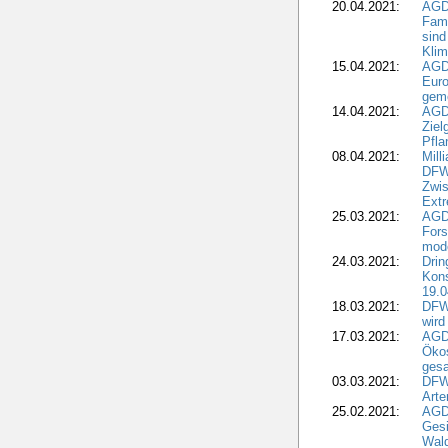
20.04.2021:
AGD
Fami
sind
Kli
15.04.2021:
AGDW
Euro
geme
14.04.2021:
AGD
Ziel
Pfla
08.04.2021:
Mill
DFWR
Zwis
Extr
25.03.2021:
AGD
For
mode
24.03.2021:
Drin
Kons
19.0
18.03.2021:
DFWR
wird
17.03.2021:
AGDW
Ökos
gesa
03.03.2021:
DFW
Art
25.02.2021:
AGDW
Gesi
Wald