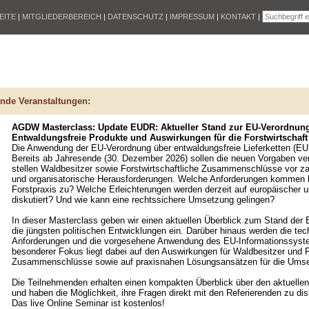
EITE
|
MITGLIEDERBEREICH
|
DATENSCHUTZ
|
IMPRESSUM
|
KONTAKT
|
nde Veranstaltungen:
AGDW Masterclass: Update EUDR: Aktueller Stand zur EU-Verordnun
Entwaldungsfreie Produkte und Auswirkungen für die Forstwirtschaft
Die Anwendung der EU-Verordnung über entwaldungsfreie Lieferketten (EU
Bereits ab Jahresende (30. Dezember 2026) sollen die neuen Vorgaben verb
stellen Waldbesitzer sowie Forstwirtschaftliche Zusammenschlüsse vor za
und organisatorische Herausforderungen. Welche Anforderungen kommen k
Forstpraxis zu? Welche Erleichterungen werden derzeit auf europäischer u
diskutiert? Und wie kann eine rechtssichere Umsetzung gelingen?
In dieser Masterclass geben wir einen aktuellen Überblick zum Stand de
die jüngsten politischen Entwicklungen ein. Darüber hinaus werden die te
Anforderungen und die vorgesehene Anwendung des EU-Informationssystem
besonderer Fokus liegt dabei auf den Auswirkungen für Waldbesitzer und F
Zusammenschlüsse sowie auf praxisnahen Lösungsansätzen für die Ums
Die Teilnehmenden erhalten einen kompakten Überblick über den aktuellen
und haben die Möglichkeit, ihre Fragen direkt mit den Referierenden zu dis
Das live Online Seminar ist kostenlos!