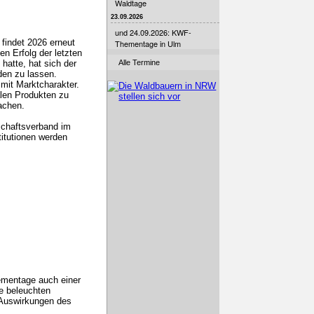
Waldtage
23.09.2026
und 24.09.2026: KWF-
 findet 2026 erneut
Thementage in Ulm
en Erfolg der letzten
hatte, hat sich der
Alle Termine
den zu lassen.
mit Marktcharakter.
alen Produkten zu
achen.
schaftsverband im
titutionen werden
ementage auch einer
e beleuchten
Auswirkungen des