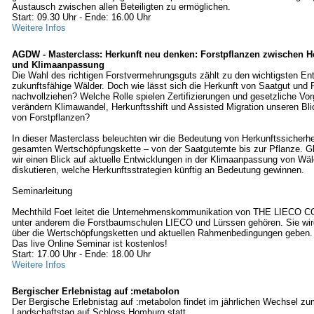
Austausch zwischen allen Beteiligten zu ermöglichen.
Start: 09.30 Uhr - Ende: 16.00 Uhr
Weitere Infos
AGDW - Masterclass: Herkunft neu denken: Forstpflanzen zwischen He
und Klimaanpassung
Die Wahl des richtigen Forstvermehrungsguts zählt zu den wichtigsten En
zukunftsfähige Wälder. Doch wie lässt sich die Herkunft von Saatgut und 
nachvollziehen? Welche Rolle spielen Zertifizierungen und gesetzliche Vo
verändern Klimawandel, Herkunftsshift und Assisted Migration unseren Bli
von Forstpflanzen?
In dieser Masterclass beleuchten wir die Bedeutung von Herkunftssicherhei
gesamten Wertschöpfungskette – von der Saatguternte bis zur Pflanze. Gl
wir einen Blick auf aktuelle Entwicklungen in der Klimaanpassung von Wä
diskutieren, welche Herkunftsstrategien künftig an Bedeutung gewinnen.
Seminarleitung
Mechthild Foet leitet die Unternehmenskommunikation von THE LIECO 
unter anderem die Forstbaumschulen LIECO und Lürssen gehören. Sie wir
über die Wertschöpfungsketten und aktuellen Rahmenbedingungen geben.
Das live Online Seminar ist kostenlos!
Start: 17.00 Uhr - Ende: 18.00 Uhr
Weitere Infos
Bergischer Erlebnistag auf :metabolon
Der Bergische Erlebnistag auf :metabolon findet im jährlichen Wechsel z
Landschaftstag auf Schloss Homburg statt.