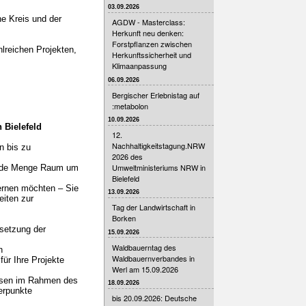
03.09.2026
he Kreis und der
AGDW - Masterclass:
Herkunft neu denken:
Forstpflanzen zwischen
lreichen Projekten,
Herkunftssicherheit und
Klimaanpassung
06.09.2026
Bergischer Erlebnistag auf
:metabolon
10.09.2026
 Bielefeld
12.
Nachhaltigkeitstagung.NRW
n bis zu
2026 des
Umweltministeriums NRW in
 jede Menge Raum um
Bielefeld
ernen möchten – Sie
13.09.2026
iten zur
Tag der Landwirtschaft in
Borken
setzung der
15.09.2026
Waldbauerntag des
n
Waldbauernverbandes in
für Ihre Projekte
Werl am 15.09.2026
essen im Rahmen des
18.09.2026
erpunkte
bis 20.09.2026: Deutsche