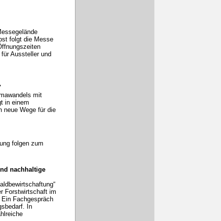
Messegelände
bst folgt die Messe
Öffnungszeiten
für Aussteller und
"
imawandels mit
t in einem
n neue Wege für die
tung folgen zum
nd nachhaltige
aldbewirtschaftung“
r Forstwirtschaft im
. Ein Fachgespräch
gsbedarf. In
hlreiche