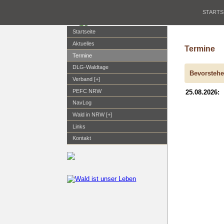
STARTS
Startseite
Aktuelles
Termine
Termine
DLG-Waldtage
Bevorstehe
Verband [+]
PEFC NRW
25.08.2026:
NavLog
Wald in NRW [+]
Links
Kontakt