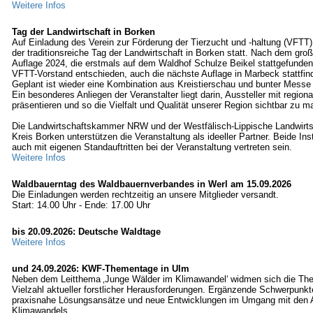
Weitere Infos
Tag der Landwirtschaft in Borken
Auf Einladung des Verein zur Förderung der Tierzucht und -haltung (VFTT)
der traditionsreiche Tag der Landwirtschaft in Borken statt. Nach dem groß
Auflage 2024, die erstmals auf dem Waldhof Schulze Beikel stattgefunden 
VFTT-Vorstand entschieden, auch die nächste Auflage in Marbeck stattfin
Geplant ist wieder eine Kombination aus Kreistierschau und bunter Messe 
Ein besonderes Anliegen der Veranstalter liegt darin, Aussteller mit region
präsentieren und so die Vielfalt und Qualität unserer Region sichtbar zu m
Die Landwirtschaftskammer NRW und der Westfälisch-Lippische Landwirt
Kreis Borken unterstützen die Veranstaltung als ideeller Partner. Beide Ins
auch mit eigenen Standauftritten bei der Veranstaltung vertreten sein.
Weitere Infos
Waldbauerntag des Waldbauernverbandes in Werl am 15.09.2026
Die Einladungen werden rechtzeitig an unsere Mitglieder versandt.
Start: 14.00 Uhr - Ende: 17.00 Uhr
bis 20.09.2026: Deutsche Waldtage
Weitere Infos
und 24.09.2026: KWF-Thementage in Ulm
Neben dem Leitthema ‚Junge Wälder im Klimawandel‘ widmen sich die Th
Vielzahl aktueller forstlicher Herausforderungen. Ergänzende Schwerpunkt
praxisnahe Lösungsansätze und neue Entwicklungen im Umgang mit den 
Klimawandels.