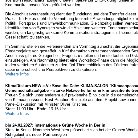
sozialwissenschaftlich ausgerichtete Projekte zur Entwicklung fundierter
Kommunikationsansätze gefördert wurden.
Die Abschlussveranstaltung dient der Bündelung und dem Transfer dieser 
Praxis. Im Fokus steht die Vermittlung konkreter Anwendungsmöglichkeite
Politik, Forstpraxis und Umweltkommunikation. Gleichzeitig sollen Vernetz
Identifikation von Synergien sowie die Ableitung weiteren Forschungsbedar
werden, um langfristig wirksame Kommunikationsstrategien im Themenfel
Gesellschaft“ zu stärken.
Im Seminar stellen die Referierenden am Vormittag zunächst die Ergebnis
Förderprojekte vor, gestaffelt in fünf thematisch zusammenhängenden Se
Anschluss gibt es Gelegenheit, Fragen zu stellen und in die fachliche Dis
einzusteigen. Am Nachmittag bietet eine Workshop-Phase dann die Möglic
in den vertieften Austausch zu den fünf Themenblöcken des Förderaufrufe
dabei unterschiedliche Perspektiven zu diskutieren.
Weitere Infos
KlimaDiskurs.NRW e.V.: Save the Date: KLIMA.SALON "Klimaanpassu
Gemeinschaftsaufgabe – starke Netzwerke für eine klimaresiliente Ge
Freuen Sie sich unter anderem auf praxisnahe Einblicke in die gemeinsch
von Klimaanpassung, Best-Practice-Beispiele aus dem Projekt sowie eine
Panel-Diskussion mit Minister Oliver Krischer.
Start: 11.00 Uhr - Ende: 13.15 Uhr
Weitere Infos
bis 24.01.2027: Internationale Grüne Woche in Berlin
Stark in Berlin: Nordrhein-Westfalen präsentiert sich bei der Grünen Woc
Ruhrgebiet als neuer Partnerregion