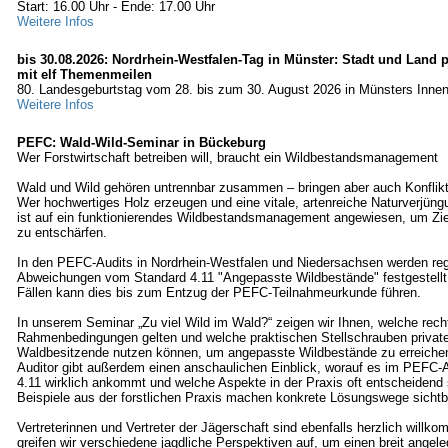
Start: 16.00 Uhr - Ende: 17.00 Uhr
Weitere Infos
bis 30.08.2026: Nordrhein-Westfalen-Tag in Münster: Stadt und Land p
mit elf Themenmeilen
80. Landesgeburtstag vom 28. bis zum 30. August 2026 in Münsters Innen
Weitere Infos
PEFC: Wald-Wild-Seminar in Bückeburg
Wer Forstwirtschaft betreiben will, braucht ein Wildbestandsmanagement
Wald und Wild gehören untrennbar zusammen – bringen aber auch Konfliktp
Wer hochwertiges Holz erzeugen und eine vitale, artenreiche Naturverjüng
ist auf ein funktionierendes Wildbestandsmanagement angewiesen, um Zielk
zu entschärfen.
In den PEFC-Audits in Nordrhein-Westfalen und Niedersachsen werden re
Abweichungen vom Standard 4.11 "Angepasste Wildbestände" festgestellt;
Fällen kann dies bis zum Entzug der PEFC-Teilnahmeurkunde führen.
In unserem Seminar „Zu viel Wild im Wald?“ zeigen wir Ihnen, welche rech
Rahmenbedingungen gelten und welche praktischen Stellschrauben priva
Waldbesitzende nutzen können, um angepasste Wildbestände zu erreichen
Auditor gibt außerdem einen anschaulichen Einblick, worauf es im PEFC‑A
4.11 wirklich ankommt und welche Aspekte in der Praxis oft entscheidend
Beispiele aus der forstlichen Praxis machen konkrete Lösungswege sichtb
Vertreterinnen und Vertreter der Jägerschaft sind ebenfalls herzlich wil
greifen wir verschiedene jagdliche Perspektiven auf, um einen breit angele