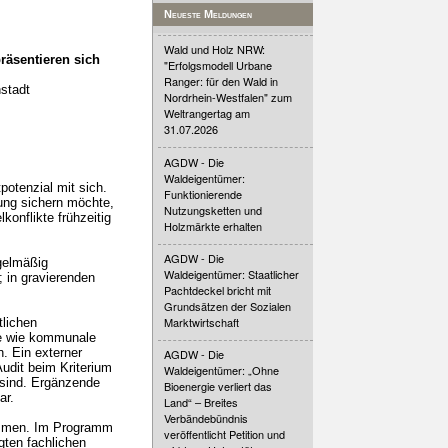
Neueste Meldungen
Wald und Holz NRW:
räsentieren sich
"Erfolgsmodell Urbane
Ranger: für den Wald in
stadt
Nordrhein-Westfalen" zum
Weltrangertag am
31.07.2026
AGDW - Die
Waldeigentümer:
otenzial mit sich.
Funktionierende
ung sichern möchte,
Nutzungsketten und
onflikte frühzeitig
Holzmärkte erhalten
AGDW - Die
gelmäßig
Waldeigentümer: Staatlicher
 in gravierenden
Pachtdeckel bricht mit
Grundsätzen der Sozialen
Marktwirtschaft
tlichen
te wie kommunale
. Ein externer
AGDW - Die
udit beim Kriterium
Waldeigentümer: „Ohne
 sind. Ergänzende
Bioenergie verliert das
ar.
Land“ – Breites
Verbändebündnis
lkommen. Im Programm
veröffentlicht Petition und
gten fachlichen