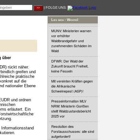
| FOLGE UNS:
Lies mich - Wichtig!
MUNV: Ministerien warnen
vor erhöhter
Waldbrandgefahr und
zunehmenden Schäden im
Wald
g über
DFWR: Der Wald der
Zukunft braucht Freiheit,
DR) rückt näher.
keine Fesseln
indlich greifen und
hlreiche praktische
Mit vereinten Kräften gegen
onkret auf die
nd nationaler Ebene
die Afrikanische
Schweinepest (ASP)!
r EUDR und ordnen
Presseinformation MLV
chnischen
NRW: Ministerin Gorißen
s erläutert. Ein
stellt Waldzustandsbericht
orstwirtschaftliche
2025 vor
etzung.
Resolution des
 Informationsstand
Forstausschusses: alle sind
kutieren.
aufgefordert!