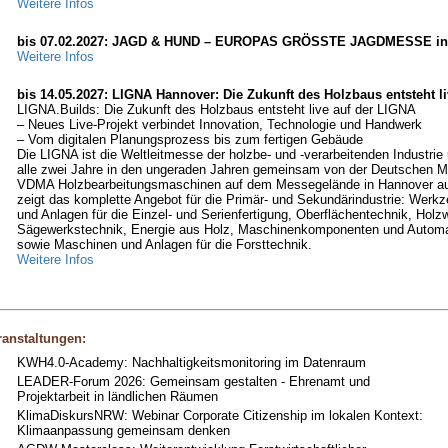
Weitere Infos
bis 07.02.2027: JAGD & HUND – EUROPAS GRÖSSTE JAGDMESSE in
Weitere Infos
bis 14.05.2027: LIGNA Hannover: Die Zukunft des Holzbaus entsteht l
LIGNA.Builds: Die Zukunft des Holzbaus entsteht live auf der LIGNA
– Neues Live-Projekt verbindet Innovation, Technologie und Handwerk
– Vom digitalen Planungsprozess bis zum fertigen Gebäude
Die LIGNA ist die Weltleitmesse der holzbe- und -verarbeitenden Industrie 
alle zwei Jahre in den ungeraden Jahren gemeinsam von der Deutschen 
VDMA Holzbearbeitungsmaschinen auf dem Messegelände in Hannover aus
zeigt das komplette Angebot für die Primär- und Sekundärindustrie: Werk
und Anlagen für die Einzel- und Serienfertigung, Oberflächentechnik, Holzw
Sägewerkstechnik, Energie aus Holz, Maschinenkomponenten und Automa
sowie Maschinen und Anlagen für die Forsttechnik.
Weitere Infos
anstaltungen:
KWH4.0-Academy: Nachhaltigkeitsmonitoring im Datenraum
LEADER-Forum 2026: Gemeinsam gestalten - Ehrenamt und
Projektarbeit in ländlichen Räumen
KlimaDiskursNRW: Webinar Corporate Citizenship im lokalen Kontext:
Klimaanpassung gemeinsam denken