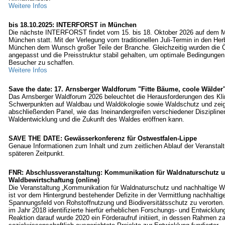
Weitere Infos
bis 18.10.2025: INTERFORST in München
Die nächste INTERFORST findet vom 15. bis 18. Oktober 2026 auf dem 
München statt. Mit der Verlegung vom traditionellen Juli-Termin in den Her
München dem Wunsch großer Teile der Branche. Gleichzeitig wurden die 
angepasst und die Preisstruktur stabil gehalten, um optimale Bedingungen 
Besucher zu schaffen.
Weitere Infos
Save the date: 17. Arnsberger Waldforum "Fitte Bäume, coole Wälder
Das Arnsberger Waldforum 2026 beleuchtet die Herausforderungen des Kl
Schwerpunkten auf Waldbau und Waldökologie sowie Waldschutz und zeig
abschließenden Panel, wie das Ineinandergreifen verschiedener Diszipline
Waldentwicklung und die Zukunft des Waldes eröffnen kann.
SAVE THE DATE: Gewässerkonferenz für Ostwestfalen-Lippe
Genaue Informationen zum Inhalt und zum zeitlichen Ablauf der Veranstal
späteren Zeitpunkt.
FNR: Abschlussveranstaltung: Kommunikation für Waldnaturschutz u
Waldbewirtschaftung (online)
Die Veranstaltung „Kommunikation für Waldnaturschutz und nachhaltige W
ist vor dem Hintergrund bestehender Defizite in der Vermittlung nachhaltige
Spannungsfeld von Rohstoffnutzung und Biodiversitätsschutz zu verorten
im Jahr 2018 identifizierte hierfür erheblichen Forschungs- und Entwicklun
Reaktion darauf wurde 2020 ein Förderaufruf initiiert, in dessen Rahmen za