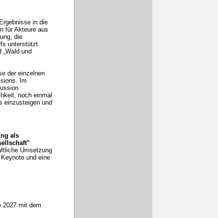
Ergebnisse in die
n für Akteure aus
ung, die
fs unterstützt
d „Wald und
se der einzelnen
ssions. Im
kussion
hkeit, noch einmal
s einzusteigen und
ng als
sellschaft"
aftliche Umsetzung
 Keynote und eine
he 2027 mit dem