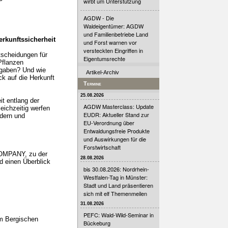
wirbt um Unterstützung
AGDW - Die
Waldeigentümer: AGDW
und Familienbetriebe Land
rkunftssicherheit
und Forst warnen vor
versteckten Eingriffen in
tscheidungen für
Eigentumsrechte
Pflanzen
rgaben? Und wie
Artikel-Archiv
ck auf die Herkunft
Termine
25.08.2026
t entlang der
AGDW Masterclass: Update
eichzeitig werfen
EUDR: Aktueller Stand zur
ldern und
EU-Verordnung über
Entwaldungsfreie Produkte
und Auswirkungen für die
Forstwirtschaft
COMPANY, zu der
28.08.2026
d einen Überblick
bis 30.08.2026: Nordrhein-
Westfalen-Tag in Münster:
Stadt und Land präsentieren
sich mit elf Themenmeilen
31.08.2026
PEFC: Wald-Wild-Seminar in
um Bergischen
Bückeburg