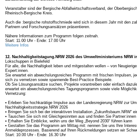
Veranstalter sind der Bergische Abfallwirtschaftsverband, der Oberbergisc
Rheinisch-Bergische Kreis.
Auch die :bergische rohstoffschmiede wird sich in diesem Jahr mit den zah
Partnern und Forschungsansätzen präsentieren.
Nähere Informationen zum Programm folgen zeitnah.
Start: 11.00 Uhr - Ende: 17.00 Uhr
Weitere Infos
12. Nachhaltigkeitstagung.NRW 2026 des Umweltministeriums NRW in
Lokschuppen in Bielefeld
Für alle, die Nachhaltigkeit leben und mitgestalten wollen – von Neugierige
Expert:innen.
Sie erwartet ein abwechslungsreiches Programm mit frischen Impulsen,
sich zu vernetzen sowie spannende Best-Practice Beispiele.
Ob Sie Lösungsansätze suchen, Projekte vorantreiben oder einfach dazul
erwartet ein abwechslungsreiches Tagungsprogramm sowie viele Möglichke
Vernetzung:
• Erleben Sie hochkarätige Impulse aus der Landesregierung NRW zur Um
Nachhaltigkeitsstrategie.NRW 2026
• Bringen Sie sich bei der interaktiven Installation „Zukunftsbaum.NRW“ ei
• Tauschen Sie sich mit Gleichgesinnten aus und finden Sie Partner:innen 
• Erhalten Sie Einblicke, wohin uns der Weg „Beyond 2030“ führen kann
• Gestalten Sie das Programm am Mittag mit: nennen Sie uns Ihre Inter
Anmeldeprozesses. Basierend auf Ihren Rückmeldungen setzen wir Schw
Start: 10.00 Uhr - Ende: 16.30 Uhr