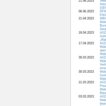
21.06.2023:
Verb
Holz
(GE
06.06.2023:
DFW
Erkl
21.04.2023:
WBV
Wald
Bund
Deu
19.04.2023:
AGD
Aufr
„Wal
17.04.2023:
AGD
Wald
alar
Wald
30.03.2023:
AGD
Wald
Verh
erne
30.03.2023:
Wal
Gori
Wald
21.03.2023:
AGD
Pres
Wald
Bäu
03.03.2023:
AGD
Wald
bean