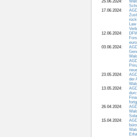
25.06.2024:
Wal
Schw
17.06.2024:
AGD
Zus
rück
Law 
Verb
12.06.2024:
DFW
Fors
euro
03.06.2024:
AGD
Gen
Wal
AGDW
Pri
neue
23.05.2024:
AGD
der 
Wald
13.05.2024:
AGD
durc
Fina
fort
26.04.2024:
AGD
Wal
Sola
15.04.2024:
AGDW
büro
Wald
Erha