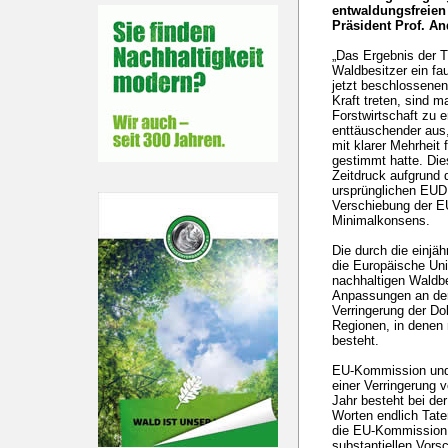
entwaldungsfreien
Präsident Prof. An
„Das Ergebnis der T
Waldbesitzer ein fa
jetzt beschlossenen
Kraft treten, sind 
Forstwirtschaft zu 
enttäuschender aus
mit klarer Mehrheit
gestimmt hatte. Di
Zeitdruck aufgrund
ursprünglichen EUDR
Verschiebung der EU
Minimalkonsens.
Die durch die einj
die Europäische Un
nachhaltigen Waldbe
Anpassungen an de
Verringerung der Do
Regionen, in denen 
besteht.
EU-Kommission und 
einer Verringerung
Jahr besteht bei de
Worten endlich Tate
die EU-Kommission 
substantiellen Vors