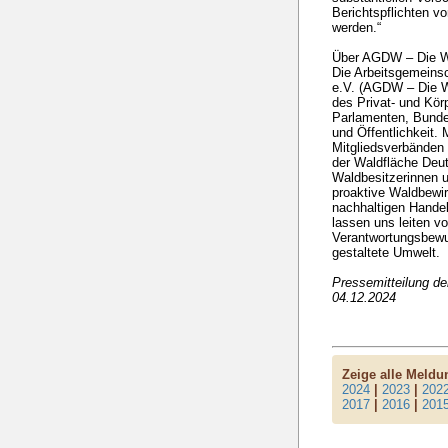
Berichtspflichten v
werden.“
Über AGDW – Die W
Die Arbeitsgemeins
e.V. (AGDW – Die Wa
des Privat- und Kö
Parlamenten, Bunde
und Öffentlichkeit. 
Mitgliedsverbänden 
der Waldfläche Deut
Waldbesitzerinnen u
proaktive Waldbewir
nachhaltigen Handel
lassen uns leiten v
Verantwortungsbewuss
gestaltete Umwelt.
Pressemitteilung d
04.12.2024
Zeige alle Meld
2024
|
2023
|
202
2017
|
2016
|
201