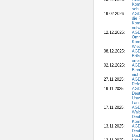
Kom
schu
19.02.2026:
AGDW
die 
Komm
notw
12.12.2025:
AGD
Omni
Komm
Wied
08.12.2025:
AGDW
Brüs
erre
02.12.2025:
AGD
Biom
nic
27.11.2025:
AGD
Refo
19.11.2025:
AGD
Deu
Umwe
Land
17.11.2025:
AGD
Wald
Deut
Kom
13.11.2025:
AGD
Deu
Dec