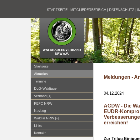
STARTSEITE
|
MITGLIEDERBEREICH
|
DATENSCHUTZ
|
I
Startseite
Aktuelles
Meldungen - Ar
Termine
DLG-Waldtage
04.12.2024
Verband [+]
PEFC NRW
AGDW - Die Wa
EUDR-Komprom
NavLog
Verbesserungen
Wald in NRW [+]
erreichen!
Links
Kontakt
Zur Trilog-Einigu