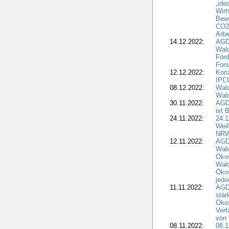
„ide
Wirt
Bewi
CO2-
Arbe
14.12.2022:
AGD
Wald
Förd
Fors
12.12.2022:
Konz
IPCC
08.12.2022:
Wald
Wald
30.11.2022:
AGD
ist 
24.11.2022:
24.
Wei
NR
12.11.2022:
AGD
Wal
Ökos
Wald
Ökos
jedo
11.11.2022:
AGD
stär
Ökos
Verf
von 
08.11.2022:
08.1