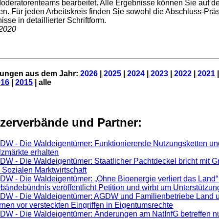
oderatorenteams bearbeitet. Alle Ergebnisse können Sie auf d
n. Für jeden Arbeitskreis finden Sie sowohl die Abschluss-Präs
sse in detaillierter Schriftform.
2020
dungen aus dem Jahr:
2026
|
2025
|
2024
|
2023
|
2022
|
2021
016
|
2015
| alle
zerverbände und Partner:
DW - Die Waldeigentümer: Funktionierende Nutzungsketten un
zmärkte erhalten
W - Die Waldeigentümer: Staatlicher Pachtdeckel bricht mit 
 Sozialen Marktwirtschaft
W - Die Waldeigentümer: „Ohne Bioenergie verliert das Land“ 
bändebündnis veröffentlicht Petition und wirbt um Unterstützun
DW - Die Waldeigentümer: AGDW und Familienbetriebe Land u
nen vor versteckten Eingriffen in Eigentumsrechte
DW - Die Waldeigentümer: Änderungen am NatInfG betreffen nu