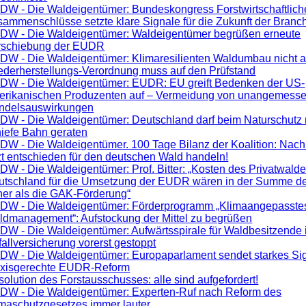
DW - Die Waldeigentümer: Bundeskongress Forstwirtschaftlich
ammenschlüsse setzte klare Signale für die Zukunft der Branc
DW - Die Waldeigentümer: Waldeigentümer begrüßen erneute
rschiebung der EUDR
DW - Die Waldeigentümer: Klimaresilienten Waldumbau nicht 
ederherstellungs-Verordnung muss auf den Prüfstand
DW - Die Waldeigentümer: EUDR: EU greift Bedenken der US-
erikanischen Produzenten auf – Vermeidung von unangemess
ndelsauswirkungen
W - Die Waldeigentümer: Deutschland darf beim Naturschutz n
hiefe Bahn geraten
W - Die Waldeigentümer. 100 Tage Bilanz der Koalition: Nach
zt entschieden für den deutschen Wald handeln!
W - Die Waldeigentümer: Prof. Bitter: „Kosten des Privatwalde
utschland für die Umsetzung der EUDR wären in der Summe de
her als die GAK-Förderung“
DW - Die Waldeigentümer: Förderprogramm „Klimaangepasste
ldmanagement“: Aufstockung der Mittel zu begrüßen
W - Die Waldeigentümer: Aufwärtsspirale für Waldbesitzende 
allversicherung vorerst gestoppt
DW - Die Waldeigentümer: Europaparlament sendet starkes Sig
axisgerechte EUDR-Reform
olution des Forstausschusses: alle sind aufgefordert!
DW - Die Waldeigentümer: Experten-Ruf nach Reform des
imaschutzgesetzes immer lauter