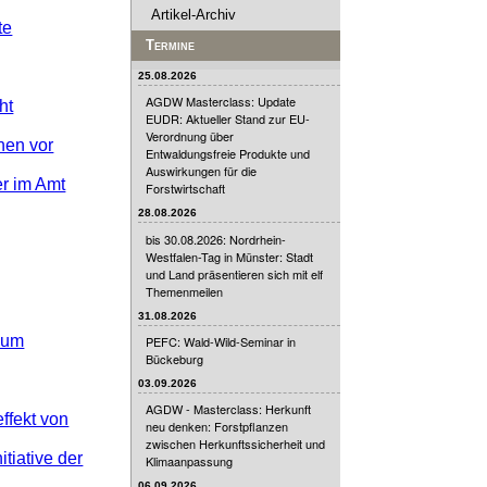
Artikel-Archiv
te
Termine
25.08.2026
AGDW Masterclass: Update
ht
EUDR: Aktueller Stand zur EU-
Verordnung über
nen vor
Entwaldungsfreie Produkte und
Auswirkungen für die
r im Amt
Forstwirtschaft
28.08.2026
bis 30.08.2026: Nordrhein-
Westfalen-Tag in Münster: Stadt
und Land präsentieren sich mit elf
Themenmeilen
31.08.2026
 zum
PEFC: Wald-Wild-Seminar in
Bückeburg
03.09.2026
AGDW - Masterclass: Herkunft
ffekt von
neu denken: Forstpflanzen
zwischen Herkunftssicherheit und
iative der
Klimaanpassung
06.09.2026