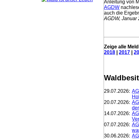
Anleitung von M
AGDW
nachlese
auch die Ergebni
AGDW, Januar 
Zeige alle Mel
2018
|
2017
|
2
Waldbesit
29.07.2026:
AG
Hol
20.07.2026:
AGD
der
14.07.2026:
AGD
Ver
07.07.2026:
AG
war
30.06.2026:
AG