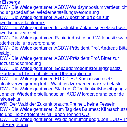
s Eisbergs
DW - Die Waldeigentümer: AGDW-Waldsymposium verdeutlich
ndlungsbedarf bei Wiederherstellungsverordnung
DW - Die Waldeigentümer: AGDW positioniert sich zur
weltministerkonferenz
DW - Die Waldeigentümer: Infrastruktur-Zukunftsgesetz schwäc
weltschutz vor Ort
DW - Die Waldeigentümer: Papierindustrie und Waldbesitz war
ederherstellungsverordnung
DW - Die Waldeigentümer: AGDW-Präsident Prof. Andreas Bitte
tätigt
DW - Die Waldeigentümer: AGDW-Präsident Prof. Bitter zur
ldzustandserhebung
DW - Die Waldeigentümer: Gebäudemodernisierungsgesetz:
kadenpflicht ist realitätsferne Überregulierung
DW - Die Waldeigentümer: EUDR: EU-Kommission setzt
litätsverweigerung fort – Waldbesitzer weiter massiv belastet
W - Die Waldeigentümer: Start der Öffentlichkeitsbeteiligung
tionalen Wiederherstellungsplan: AGDW fordert grundlegende
skorrektur
R: Der Wald der Zukunft braucht Freiheit, keine Fesseln
DW - Die Waldeigentümer: Zum Tag des Baumes: Klimaschutze
d und Holz erreicht 94 Millionen Tonnen CO₂
DW - Die Waldeigentümer: Waldeigentümer begrüßen EUDR-Init
ndesregierung