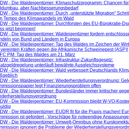
DW - Die Waldeigentümer: Klimaschutzprogramm: Chancen für
ldumbau, aber Nachbesserungsbedarf
W - Die Waldeigentümer: Durch „unterstützte Migration“ Schritt
m Tempo des Klimawandels im Wald
DW - Die Waldeigentümer: Durchforsten des EU-Bürokratie-Ds
s jetzt beginnen!
DW - Die Waldeigentümer: Waldeigentümer fordern entschloss
ndeln von Bund und Ländern in Europa
DW - Die Waldeigentümer: Tag des Waldes im Zeichen der Wirt
 vereinten Kräften gegen die Afrikanische Schweinepest (ASP)!
FC PM: Tag des Waldes am 21. März
W - Die Waldeigentümer: Infrastruktur-Zukunftsgesetz:
atzgeldregelung unterläuft bewährte Ausgleichssysteme
DW - Die Waldeigentümer: Wald verbessert Deutschlands Klim
ßgeblich
DW - Die Waldeigentümer: Wiederherstellungsverordnung: Gel
mmissionspapier legt Finanzierungsproblem offen
DW - Die Waldeigentümer: Bundesländer immer kritischer gege
ederherstellungsverordnung
DW - Die Waldeigentümer: EU-Kommission bleibt W-VO-Koste
uldig
DW - Die Waldeigentümer: EUDR fit für die Praxis machen! Eu
mission ist gefordert - Vorschläge für notwendige Anpassunge
DW - Die Waldeigentümer: Umwelt-Omnibus ohne Kurskorrektu
mmission ignoriert die Probleme der Wiederherstellungsverord