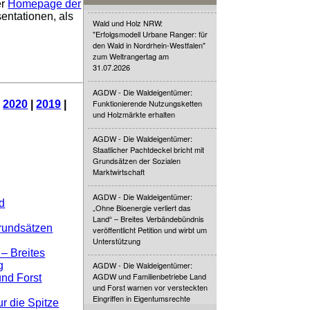
er
Homepage der
entationen, als
Wald und Holz NRW:
"Erfolgsmodell Urbane Ranger: für
den Wald in Nordrhein-Westfalen"
zum Weltrangertag am
31.07.2026
AGDW - Die Waldeigentümer:
Funktionierende Nutzungsketten
|
2020
|
2019
|
und Holzmärkte erhalten
AGDW - Die Waldeigentümer:
Staatlicher Pachtdeckel bricht mit
Grundsätzen der Sozialen
Marktwirtschaft
AGDW - Die Waldeigentümer:
d
„Ohne Bioenergie verliert das
Land“ – Breites Verbändebündnis
Grundsätzen
veröffentlicht Petition und wirbt um
Unterstützung
– Breites
AGDW - Die Waldeigentümer:
g
AGDW und Familienbetriebe Land
nd Forst
und Forst warnen vor versteckten
Eingriffen in Eigentumsrechte
r die Spitze