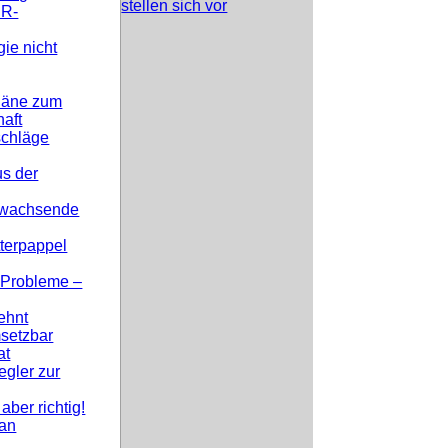
DR-
ie nicht
läne zum
haft
schläge
s der
n wachsende
terpappel
 Probleme –
ehnt
setzbar
at
egler zur
ber richtig!
 an