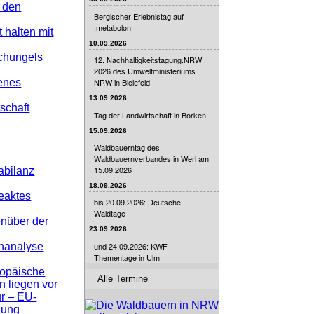
 den
Bergischer Erlebnistag auf
:metabolon
 halten mit
10.09.2026
chungels
12. Nachhaltigkeitstagung.NRW
2026 des Umweltministeriums
NRW in Bielefeld
enes
13.09.2026
schaft
Tag der Landwirtschaft in Borken
15.09.2026
Waldbauerntag des
Waldbauernverbandes in Werl am
15.09.2026
abilanz
18.09.2026
eaktes
bis 20.09.2026: Deutsche
Waldtage
nüber der
23.09.2026
und 24.09.2026: KWF-
nanalyse
Thementage in Ulm
ropäische
Alle Termine
n liegen vor
r – EU-
nung