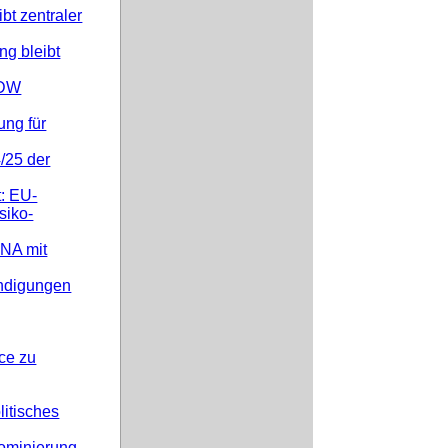
t zentraler
g bleibt
GDW
ung für
/25 der
: EU-
siko-
GNA mit
ündigungen
ce zu
itisches
ominierung