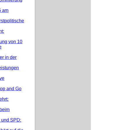
5 am
stpolitische
t:
rung von 10
e
r in der
leistungen
ive
top and Go
hrt:
 beim
n und SPD: