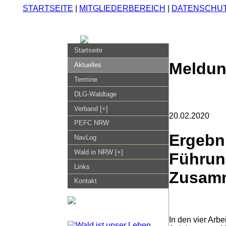
STARTSEITE
|
MITGLIEDERBEREICH
|
DATENSCHU
Startseite
Meldun
Aktuelles
Termine
DLG-Waldtage
Verband [+]
20.02.2020
PEFC NRW
Ergebn
NavLog
Wald in NRW [+]
Führung
Links
Zusamm
Kontakt
In den vier Arb