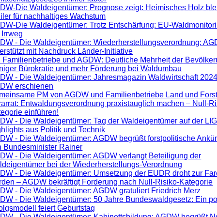
DW-Die Waldeigentümer: Prognose zeigt: Heimisches Holz bleib
iler für nachhaltiges Wachstum
DW-Die Waldeigentümer: Trotz Entschärfung: EU-Waldmonitorin
 Irrweg
DW - Die Waldeigentümer: Wiederherstellungsverordnung: A
erstützt mit Nachdruck Länder-Initiative
 Familienbetriebe und AGDW: Deutliche Mehrheit der Bevölker
niger Bürokratie und mehr Förderung bei Waldumbau
DW - Die Waldeigentümer: Jahresmagazin Waldwirtschaft 2024
DW erschienen
meinsame PM von AGDW und Familienbetriebe Land und Forst
arrat: Entwaldungsverordnung praxistauglich machen – Null-Ri
egorie einführen!
DW - Die Waldeigentümer: Tag der Waldeigentümer auf der LI
hlights aus Politik und Technik
DW - Die Waldeigentümer: AGDW begrüßt forstpolitische Ank
n Bundesminister Rainer
DW - Die Waldeigentümer: AGDW verlangt Beteiligung der
ldeigentümer bei der Wiederherstellungs-Verordnung
DW - Die Waldeigentümer: Umsetzung der EUDR droht zur Far
rden – AGDW bekräftigt Forderung nach Null-Risiko-Kategorie
DW - Die Waldeigentümer: AGDW gratuliert Friedrich Merz
DW - Die Waldeigentümer: 50 Jahre Bundeswaldgesetz: Ein pol
olgsmodell feiert Geburtstag
DW - Die Waldeigentümer: Kabinettsbildung: AGDW begrüßt N