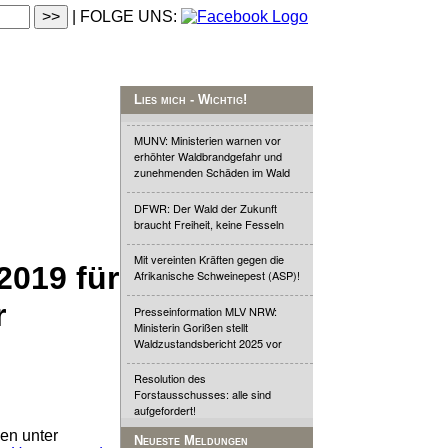
| FOLGE UNS:
Lies mich - Wichtig!
MUNV: Ministerien warnen vor
erhöhter Waldbrandgefahr und
zunehmenden Schäden im Wald
DFWR: Der Wald der Zukunft
braucht Freiheit, keine Fesseln
Mit vereinten Kräften gegen die
2019 für
Afrikanische Schweinepest (ASP)!
r
Presseinformation MLV NRW:
Ministerin Gorißen stellt
Waldzustandsbericht 2025 vor
Resolution des
Forstausschusses: alle sind
aufgefordert!
en unter
Neueste Meldungen