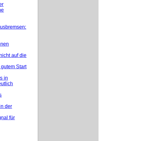
er
he
ausbremsen:
enen
icht auf die
 gutem Start
s in
utlich
s
in der
nal für