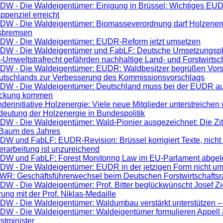
DW - Die Waldeigentümer: Einigung in Brüssel: Wichtiges EU
ppenziel erreicht
DW - Die Waldeigentümer: Biomasseverordnung darf Holzenerg
sbremsen
DW - Die Waldeigentümer: EUDR-Reform jetzt umsetzen
DW - Die Waldeigentümer und FabLF: Deutsche Umsetzungsp
Umweltstrafrecht gefährden nachhaltige Land- und Forstwirtsc
DW - Die Waldeigentümer: EUDR: Waldbesitzer begrüßen Vor
utschlands zur Verbesserung des Kommissionsvorschlags
DW - Die Waldeigentümer: Deutschland muss bei der EUDR au
ckung kommen
derinitiative Holzenergie: Viele neue Mitglieder unterstreiche
eutung der Holzenergie in Bundespolitik
DW - Die Waldeigentümer: Wald-Pionier ausgezeichnet: Die Zit
t Baum des Jahres
DW und FabLF: EUDR-Revision: Brüssel korrigiert Texte, nicht
rarbeitung ist unzureichend
DW und FabLF: Forest Monitoring Law im EU-Parlament abgel
DW - Die Waldeigentümer: EUDR in der jetzigen Form nicht um
WR: Geschäftsführerwechsel beim Deutschen Forstwirtschaftsr
W - Die Waldeigentümer: Prof. Bitter beglückwünscht Josef Zi
ung mit der Prof. Niklas-Medaille
W - Die Waldeigentümer: Waldumbau verstärkt unterstützen – a
DW - Die Waldeigentümer: Waldeigentümer formulieren Appell
stminister