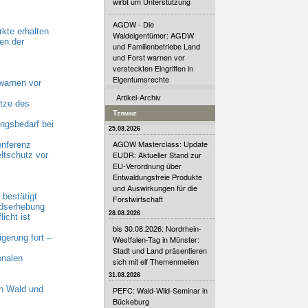
wirbt um Unterstützung
AGDW - Die
kte erhalten
Waldeigentümer: AGDW
en der
und Familienbetriebe Land
und Forst warnen vor
versteckten Eingriffen in
Eigentumsrechte
warnen vor
Artikel-Archiv
tze des
Termine
gsbedarf bei
25.08.2026
AGDW Masterclass: Update
onferenz
EUDR: Aktueller Stand zur
ltschutz vor
EU-Verordnung über
Entwaldungsfreie Produkte
und Auswirkungen für die
bestätigt
Forstwirtschaft
ndserhebung
28.08.2026
cht ist
bis 30.08.2026: Nordrhein-
erung fort –
Westfalen-Tag in Münster:
Stadt und Land präsentieren
onalen
sich mit elf Themenmeilen
31.08.2026
n Wald und
PEFC: Wald-Wild-Seminar in
Bückeburg