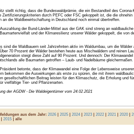
tz stellt richtig, dass die Bundeswaldprämie, die ein Bestandteil des Corona
ge Zertifizierungskriterien durch PEFC oder FSC gekoppelt ist, die die ohnehi
 an die Waldbewirtschaftung in Deutschland noch einmal übertreffen.
 Auszahlung der Bund-Länder-Mittel aus der GAK sind streng an waldbaulic
Baumartenvielfalt und der Klimaresilienz unserer Wälder gekoppelt, die von de
us sind die Waldbauern seit Jahrzehnten aktiv im Waldumbau, um die Wälder
Über 70 Prozent der Wälder bestehen heute aus Mischwäldern und reinen Lau
generation steigt diese Zahl auf 90 Prozent. Und dennoch: Der Klimawandel 
tschlands alle Baumarten getroffen – Laub- und Nadelbäume gleichermaßen.
äsident betonte, dass der Klimawandel eine Folge der Lebensweise unserer 
rn bekommen die Auswirkungen als erste zu spüren, die mit ihrem waldbaul
en gesellschaftlichen Beitrag leisten für den Klimaschutz, die Erholung und fü
r vielfältige Tier- und Pflanzenarten.
lung der AGDW - Die Waldeigentümer vom 24.02.2021
 Meldungen aus dem Jahr:
2026
|
2025
|
2024
|
2023
|
2022
|
2021
|
2020
|
2
|
2015
| alle