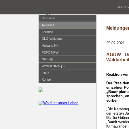
STARTS
Startseite
Aktuelles
Meldungen
Termine
DLG-Waldtage
25.02.2021
Verband [+]
PEFC NRW
AGDW - Di
Waldarbei
NavLog
Wald in NRW [+]
Links
Reaktion von
Kontakt
Der Präsiden
einzelner P
„Baumplanta
sprechen, en
vorbei.
„Die Katastro
der letzten J
90/Die Grüne
„Damit werden
Klimawandel n