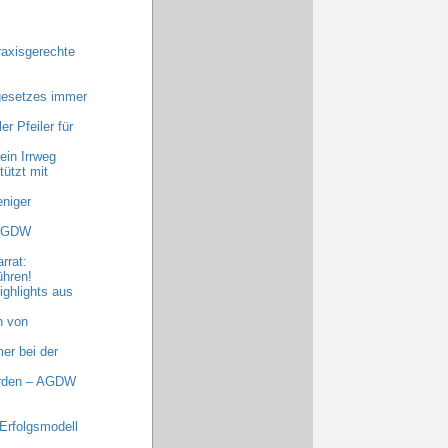
raxisgerechte
gesetzes immer
r Pfeiler für
ein Irrweg
ützt mit
niger
 AGDW
rrat:
ühren!
ghlights aus
n von
er bei der
erden – AGDW
Erfolgsmodell