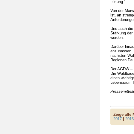
Lösung.“
Von der Marwi
ist, an stren
Anforderungen
Und auch die
Stärkung der 
werden.
Darüber hina
anzupassen. 
nächsten Wald
Regionen Deu
Der AGDW – Pr
Die Waldbaue
einen wichtig
Lebensraum fü
Pressemittei
Zeige alle
2017
|
2016