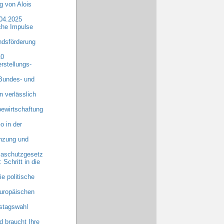
 von Alois
.04.2025
che Impulse
dsförderung
10
rstellungs-
 Bundes- und
n verlässlich
ewirtschaftung
o in der
anzung und
maschutzgesetz
chritt in die
e politische
uropäischen
stagswahl
 braucht Ihre