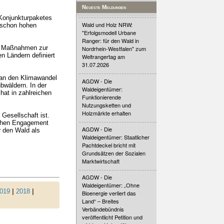
Neueste Meldungen
-Konjunkturpaketes
Wald und Holz NRW:
n schon hohen
"Erfolgsmodell Urbane
Ranger: für den Wald in
he Maßnahmen zur
Nordrhein-Westfalen" zum
n Ländern definiert
Weltrangertag am
31.07.2026
 an den Klimawandel
AGDW - Die
bwäldern. In der
Waldeigentümer:
hat in zahlreichen
Funktionierende
Nutzungsketten und
Holzmärkte erhalten
Gesellschaft ist.
ichen Engagement
AGDW - Die
r den Wald als
Waldeigentümer: Staatlicher
Pachtdeckel bricht mit
Grundsätzen der Sozialen
Marktwirtschaft
AGDW - Die
Waldeigentümer: „Ohne
019
|
2018
|
Bioenergie verliert das
Land“ – Breites
Verbändebündnis
veröffentlicht Petition und