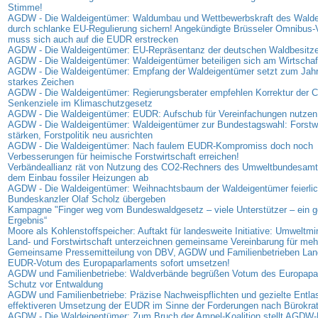
Stimme!
AGDW - Die Waldeigentümer: Waldumbau und Wettbewerbskraft des Wald
durch schlanke EU-Regulierung sichern! Angekündigte Brüsseler Omnibus-
muss sich auch auf die EUDR erstrecken
AGDW - Die Waldeigentümer: EU-Repräsentanz der deutschen Waldbesitzer
AGDW - Die Waldeigentümer: Waldeigentümer beteiligen sich am Wirtschaf
AGDW - Die Waldeigentümer: Empfang der Waldeigentümer setzt zum Jahr
starkes Zeichen
AGDW - Die Waldeigentümer: Regierungsberater empfehlen Korrektur der 
Senkenziele im Klimaschutzgesetz
AGDW - Die Waldeigentümer: EUDR: Aufschub für Vereinfachungen nutzen
AGDW - Die Waldeigentümer: Waldeigentümer zur Bundestagswahl: Forstwi
stärken, Forstpolitik neu ausrichten
AGDW - Die Waldeigentümer: Nach faulem EUDR-Kompromiss doch noch
Verbesserungen für heimische Forstwirtschaft erreichen!
Verbändeallianz rät von Nutzung des CO2-Rechners des Umweltbundesamt
dem Einbau fossiler Heizungen ab
AGDW - Die Waldeigentümer: Weihnachtsbaum der Waldeigentümer feierlic
Bundeskanzler Olaf Scholz übergeben
Kampagne "Finger weg vom Bundeswaldgesetz – viele Unterstützer – ein
Ergebnis“
Moore als Kohlenstoffspeicher: Auftakt für landesweite Initiative: Umweltmi
Land- und Forstwirtschaft unterzeichnen gemeinsame Vereinbarung für me
Gemeinsame Pressemitteilung von DBV, AGDW und Familienbetrieben Land
EUDR-Votum des Europaparlaments sofort umsetzen!
AGDW und Familienbetriebe: Waldverbände begrüßen Votum des Europap
Schutz vor Entwaldung
AGDW und Familienbetriebe: Präzise Nachweispflichten und gezielte Entla
effektiveren Umsetzung der EUDR im Sinne der Forderungen nach Bürokra
AGDW - Die Waldeigentümer: Zum Bruch der Ampel-Koalition stellt AGDW-P