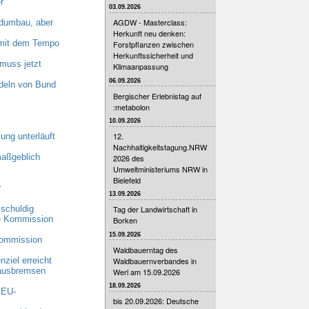
r
03.09.2026
AGDW - Masterclass:
dumbau, aber
Herkunft neu denken:
n mit dem Tempo
Forstpflanzen zwischen
Herkunftssicherheit und
muss jetzt
Klimaanpassung
06.09.2026
deln von Bund
Bergischer Erlebnistag auf
:metabolon
10.09.2026
12.
ung unterläuft
Nachhaltigkeitstagung.NRW
maßgeblich
2026 des
Umweltministeriums NRW in
Bielefeld
r
13.09.2026
schuldig
Tag der Landwirtschaft in
he Kommission
Borken
15.09.2026
Kommission
Waldbauerntag des
Waldbauernverbandes in
ziel erreicht
 ausbremsen
Werl am 15.09.2026
18.09.2026
 EU-
bis 20.09.2026: Deutsche