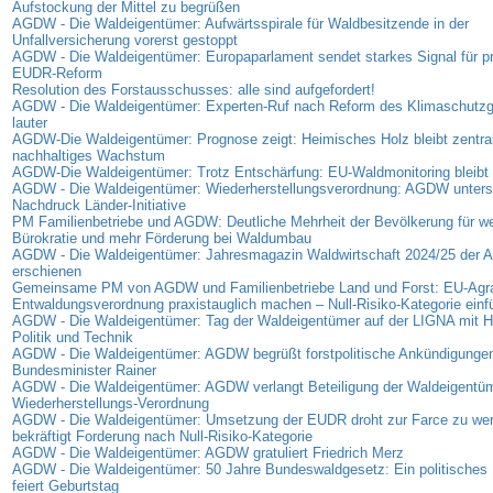
Aufstockung der Mittel zu begrüßen
AGDW - Die Waldeigentümer: Aufwärtsspirale für Waldbesitzende in der
Unfallversicherung vorerst gestoppt
AGDW - Die Waldeigentümer: Europaparlament sendet starkes Signal für p
EUDR-Reform
Resolution des Forstausschusses: alle sind aufgefordert!
AGDW - Die Waldeigentümer: Experten-Ruf nach Reform des Klimaschutz
lauter
AGDW-Die Waldeigentümer: Prognose zeigt: Heimisches Holz bleibt zentrale
nachhaltiges Wachstum
AGDW-Die Waldeigentümer: Trotz Entschärfung: EU-Waldmonitoring bleibt 
AGDW - Die Waldeigentümer: Wiederherstellungsverordnung: AGDW unterst
Nachdruck Länder-Initiative
PM Familienbetriebe und AGDW: Deutliche Mehrheit der Bevölkerung für we
Bürokratie und mehr Förderung bei Waldumbau
AGDW - Die Waldeigentümer: Jahresmagazin Waldwirtschaft 2024/25 der
erschienen
Gemeinsame PM von AGDW und Familienbetriebe Land und Forst: EU-Agra
Entwaldungsverordnung praxistauglich machen – Null-Risiko-Kategorie einf
AGDW - Die Waldeigentümer: Tag der Waldeigentümer auf der LIGNA mit Hi
Politik und Technik
AGDW - Die Waldeigentümer: AGDW begrüßt forstpolitische Ankündigunge
Bundesminister Rainer
AGDW - Die Waldeigentümer: AGDW verlangt Beteiligung der Waldeigentüm
Wiederherstellungs-Verordnung
AGDW - Die Waldeigentümer: Umsetzung der EUDR droht zur Farce zu w
bekräftigt Forderung nach Null-Risiko-Kategorie
AGDW - Die Waldeigentümer: AGDW gratuliert Friedrich Merz
AGDW - Die Waldeigentümer: 50 Jahre Bundeswaldgesetz: Ein politisches 
feiert Geburtstag