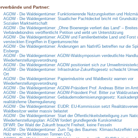
erverbände und Partner:
AGDW - Die Waldeigentümer: Funktionierende Nutzungsketten und Holzmär
AGDW - Die Waldeigentümer: Staatlicher Pachtdeckel bricht mit Grundsätz
Sozialen Marktwirtschaft
AGDW - Die Waldeigentümer: „Ohne Bioenergie verliert das Land“ – Breites
Verbändebündnis veröffentlicht Petition und wirbt um Unterstützung
AGDW - Die Waldeigentümer: AGDW und Familienbetriebe Land und Forst 
versteckten Eingriffen in Eigentumsrechte
AGDW - Die Waldeigentümer: Änderungen am NatInfG betreffen nur die Spi
Eisbergs
AGDW - Die Waldeigentümer: AGDW-Waldsymposium verdeutlichte Handlun
Wiederherstellungsverordnung
AGDW - Die Waldeigentümer: AGDW positioniert sich zur Umweltministerk
AGDW - Die Waldeigentümer: Infrastruktur-Zukunftsgesetz schwächt Umwe
Ort
AGDW - Die Waldeigentümer: Papierindustrie und Waldbesitz warnen vor
Wiederherstellungsverordnung
AGDW - Die Waldeigentümer: AGDW-Präsident Prof. Andreas Bitter im Amt 
AGDW - Die Waldeigentümer: AGDW-Präsident Prof. Bitter zur Waldzusta
AGDW - Die Waldeigentümer: Gebäudemodernisierungsgesetz: Kaskadenpfli
realitätsferne Überregulierung
AGDW - Die Waldeigentümer: EUDR: EU-Kommission setzt Realitätsverweig
Waldbesitzer weiter massiv belastet
AGDW - Die Waldeigentümer: Start der Öffentlichkeitsbeteiligung zum Nati
Wiederherstellungsplan: AGDW fordert grundlegende Kurskorrektur
DFWR: Der Wald der Zukunft braucht Freiheit, keine Fesseln
AGDW - Die Waldeigentümer: Zum Tag des Baumes: Klimaschutzeffekt vo
Holz erreicht 94 Millionen Tonnen CO₂