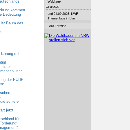
Waldtage
eutschlands
23.09.2026
eckung kommen
und 24.09.2026: KWF-
nde Bedeutung
Thementage in Ulm
 ist Baum des
Alle Termine
e –
 Ehrung mit
tig!
nister
ammenschlüsse
bung der EUDR
en:
ischen
n
die schiefe
rt jetzt
tschland für
Förderung“
nagement“: