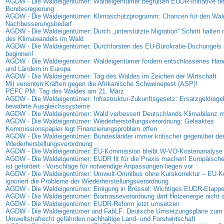
AGDW - Die Waldeigentümer: Waldeigentümer begrüßen EUDR-Initiative de
Bundesregierung
AGDW - Die Waldeigentümer: Klimaschutzprogramm: Chancen für den Wal
Nachbesserungsbedarf
AGDW - Die Waldeigentümer: Durch „unterstützte Migration“ Schritt halte
des Klimawandels im Wald
AGDW - Die Waldeigentümer: Durchforsten des EU-Bürokratie-Dschungels 
beginnen!
AGDW - Die Waldeigentümer: Waldeigentümer fordern entschlossenes Han
und Ländern in Europa
AGDW - Die Waldeigentümer: Tag des Waldes im Zeichen der Wirtschaft
Mit vereinten Kräften gegen die Afrikanische Schweinepest (ASP)!
PEFC PM: Tag des Waldes am 21. März
AGDW - Die Waldeigentümer: Infrastruktur-Zukunftsgesetz: Ersatzgeldregel
bewährte Ausgleichssysteme
AGDW - Die Waldeigentümer: Wald verbessert Deutschlands Klimabilanz 
AGDW - Die Waldeigentümer: Wiederherstellungsverordnung: Geleaktes
Kommissionspapier legt Finanzierungsproblem offen
AGDW - Die Waldeigentümer: Bundesländer immer kritischer gegenüber de
Wiederherstellungsverordnung
AGDW - Die Waldeigentümer: EU-Kommission bleibt W-VO-Kostenanalyse 
AGDW - Die Waldeigentümer: EUDR fit für die Praxis machen! Europäisc
ist gefordert - Vorschläge für notwendige Anpassungen liegen vor
AGDW - Die Waldeigentümer: Umwelt-Omnibus ohne Kurskorrektur – EU-
ignoriert die Probleme der Wiederherstellungsverordnung
AGDW - Die Waldeigentümer: Einigung in Brüssel: Wichtiges EUDR-Etappen
AGDW - Die Waldeigentümer: Biomasseverordnung darf Holzenergie nicht
AGDW - Die Waldeigentümer: EUDR-Reform jetzt umsetzen
AGDW - Die Waldeigentümer und FabLF: Deutsche Umsetzungspläne zum
Umweltstrafrecht gefährden nachhaltige Land- und Forstwirtschaft