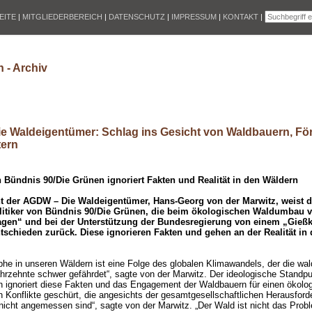
EITE
|
MITGLIEDERBEREICH
|
DATENSCHUTZ
|
IMPRESSUM
|
KONTAKT
|
 - Archiv
e Waldeigentümer: Schlag ins Gesicht von Waldbauern, Fö
tern
 Bündnis 90/Die Grünen ignoriert Fakten und Realität in den Wäldern
t der AGDW – Die Waldeigentümer, Hans-Georg von der Marwitz, weist d
olitiker von Bündnis 90/Die Grünen, die beim ökologischen Waldumbau 
gen“ und bei der Unterstützung der Bundesregierung von einem „Gieß
tschieden zurück. Diese ignorieren Fakten und gehen an der Realität in
phe in unseren Wäldern ist eine Folge des globalen Klimawandels, der die wal
ahrzehnte schwer gefährdet“, sagte von der Marwitz. Der ideologische Standp
n ignoriert diese Fakten und das Engagement der Waldbauern für einen ökol
 Konflikte geschürt, die angesichts der gesamtgesellschaftlichen Herausfor
icht angemessen sind“, sagte von der Marwitz. „Der Wald ist nicht das Probl