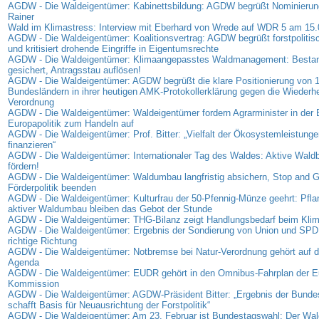
AGDW - Die Waldeigentümer: Kabinettsbildung: AGDW begrüßt Nominierung
Rainer
Wald im Klimastress: Interview mit Eberhard von Wrede auf WDR 5 am 15
AGDW - Die Waldeigentümer: Koalitionsvertrag: AGDW begrüßt forstpolitis
und kritisiert drohende Eingriffe in Eigentumsrechte
AGDW - Die Waldeigentümer: Klimaangepasstes Waldmanagement: Bestan
gesichert, Antragsstau auflösen!
AGDW - Die Waldeigentümer: AGDW begrüßt die klare Positionierung von 
Bundesländern in ihrer heutigen AMK-Protokollerklärung gegen die Wiederhe
Verordnung
AGDW - Die Waldeigentümer: Waldeigentümer fordern Agrarminister in der
Europapolitik zum Handeln auf
AGDW - Die Waldeigentümer: Prof. Bitter: „Vielfalt der Ökosystemleistunge
finanzieren“
AGDW - Die Waldeigentümer: Internationaler Tag des Waldes: Aktive Waldb
fördern!
AGDW - Die Waldeigentümer: Waldumbau langfristig absichern, Stop and G
Förderpolitik beenden
AGDW - Die Waldeigentümer: Kulturfrau der 50-Pfennig-Münze geehrt: Pfl
aktiver Waldumbau bleiben das Gebot der Stunde
AGDW - Die Waldeigentümer: THG-Bilanz zeigt Handlungsbedarf beim Kli
AGDW - Die Waldeigentümer: Ergebnis der Sondierung von Union und SPD: S
richtige Richtung
AGDW - Die Waldeigentümer: Notbremse bei Natur-Verordnung gehört auf di
Agenda
AGDW - Die Waldeigentümer: EUDR gehört in den Omnibus-Fahrplan der E
Kommission
AGDW - Die Waldeigentümer: AGDW-Präsident Bitter: „Ergebnis der Bunde
schafft Basis für Neuausrichtung der Forstpolitik“
AGDW - Die Waldeigentümer: Am 23. Februar ist Bundestagswahl: Der Wald