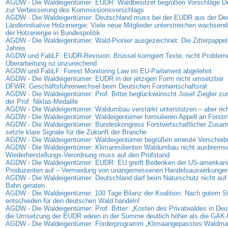
AGDW - Die Waldeigentümer: EUDR: Waldbesitzer begrüßen Vorschläge D
zur Verbesserung des Kommissionsvorschlags
AGDW - Die Waldeigentümer: Deutschland muss bei der EUDR aus der D
Länderinitiative Holzenergie: Viele neue Mitglieder unterstreichen wachse
der Holzenergie in Bundespolitik
AGDW - Die Waldeigentümer: Wald-Pionier ausgezeichnet: Die Zitterpappel
Jahres
AGDW und FabLF: EUDR-Revision: Brüssel korrigiert Texte, nicht Problem
Überarbeitung ist unzureichend
AGDW und FabLF: Forest Monitoring Law im EU-Parlament abgelehnt
AGDW - Die Waldeigentümer: EUDR in der jetzigen Form nicht umsetzbar
DFWR: Geschäftsführerwechsel beim Deutschen Forstwirtschaftsrat
AGDW - Die Waldeigentümer: Prof. Bitter beglückwünscht Josef Ziegler zur
der Prof. Niklas-Medaille
AGDW - Die Waldeigentümer: Waldumbau verstärkt unterstützen – aber rich
AGDW - Die Waldeigentümer: Waldeigentümer formulieren Appell an Forstmi
AGDW - Die Waldeigentümer: Bundeskongress Forstwirtschaftlicher Zus
setzte klare Signale für die Zukunft der Branche
AGDW - Die Waldeigentümer: Waldeigentümer begrüßen erneute Verschie
AGDW - Die Waldeigentümer: Klimaresilienten Waldumbau nicht ausbrems
Wiederherstellungs-Verordnung muss auf den Prüfstand
AGDW - Die Waldeigentümer: EUDR: EU greift Bedenken der US-amerikan
Produzenten auf – Vermeidung von unangemessenen Handelsauswirkunge
AGDW - Die Waldeigentümer: Deutschland darf beim Naturschutz nicht auf 
Bahn geraten
AGDW - Die Waldeigentümer. 100 Tage Bilanz der Koalition: Nach gutem Sta
entschieden für den deutschen Wald handeln!
AGDW - Die Waldeigentümer: Prof. Bitter: „Kosten des Privatwaldes in Deu
die Umsetzung der EUDR wären in der Summe deutlich höher als die GAK-
AGDW - Die Waldeigentümer: Förderprogramm „Klimaangepasstes Waldma