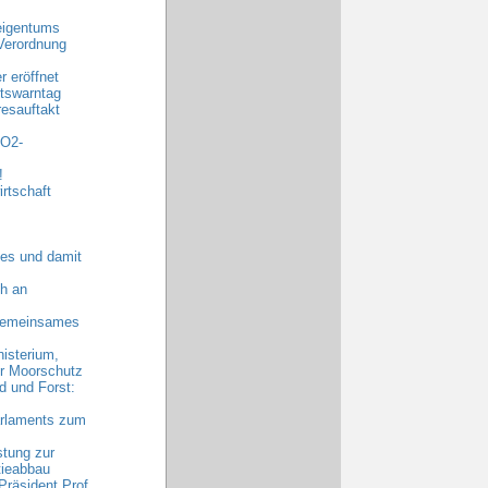
eigentums
Verordnung
 eröffnet
tswarntag
esauftakt
CO2-
!
rtschaft
es und damit
h an
 gemeinsames
nisterium,
hr Moorschutz
 und Forst:
arlaments zum
stung zur
tieabbau
räsident Prof.