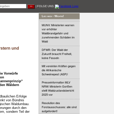
| FOLGE UNS:
Lies mich - Wichtig!
MUNV: Ministerien warnen
vor erhöhter
Waldbrandgefahr und
zunehmenden Schäden im
Wald
rstern und
DFWR: Der Wald der
Zukunft braucht Freiheit,
keine Fesseln
Mit vereinten Kräften gegen
die Afrikanische
ie Vorwürfe
Schweinepest (ASP)!
von
kannenprinzip“
Presseinformation MLV
 den Wäldern
NRW: Ministerin Gorißen
stellt Waldzustandsbericht
2025 vor
dbaulichen Erfolge
unkt von Bündnis
Resolution des
ogischen Waldumbau.
Forstausschusses: alle sind
derungen durch den
aufgefordert!
em, sondern Teil der